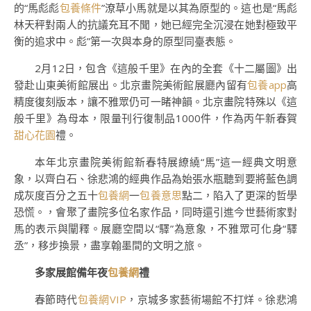
的“馬彪彪
包養條件
”潦草小馬就是以其為原型的。這也是“馬彪
林天秤對兩人的抗議充耳不聞，她已經完全沉浸在她對極致平
衡的追求中。彪”第一次與本身的原型同臺表態。
2月12日，包含《這般千里》在內的全套《十二屬圖》出
發赴山東美術館展出。北京畫院美術館展廳內留有
包養app
高
精度復刻版本，讓不雅眾仍可一睹神韻。北京畫院特殊以《這
般千里》為母本，限量刊行復制品1000件，作為丙午新春賀
甜心花園
禮。
本年北京畫院美術館新春特展繚繞“馬”這一經典文明意
象，以齊白石、徐悲鴻的經典作品為始張水瓶聽到要將藍色調
成灰度百分之五十
包養網
一
包養意思
點二，陷入了更深的哲學
恐慌。，會聚了畫院多位名家作品，同時還引進今世藝術家對
馬的表示與闡釋。展廳空間以“驛”為意象，不雅眾可化身“驛
丞”，移步換景，盡享翰墨間的文明之旅。
多家展館備年夜
包養網
禮
春節時代
包養網VIP
，京城多家藝術場館不打烊。徐悲鴻