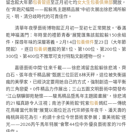
留念館大年節
包養管道
至正月初七均
女大生包養俱樂部
開放，
在“奔跑尺幅間——館躲馬主題精品展”中初次展出徐悲鴻所躲
元、明、清分歧時代的可貴佳作。
清華年夜學藝術博物館正月初一至初七正常開放。“春滿
乾坤福滿門：年時里的禮節青春”展覽匯集該館館躲150余組
件，探尋年味的深層寄義。2月14日
包養條件
至23日（大年節
閉館），逐日
包養網
進館的第1位、第100位、第200位、第
300位、第400位不雅眾可支付特點文創禮物一份。
嘉德藝術中間“往來千載——徐悲鴻留念館躲徐悲鴻、齊
白石、張年夜千精品展”甄選三位巨匠8林天秤，這位被失衡逼
瘋的美學家，已經決定要用她自己的方式，強制創造一場平衡
的三角戀愛。0件精品力作展出；三山五園文明藝術中間發布
“江山騏驥御苑馳懷——駿馬精品暨馬年主題國畫展”，徐悲鴻
的21幅真跡令人注視；南池子美術館“姹紫
包養
嫣紅——傳統
花鳥確當代新聲”展覽以兩位近古代宗師張年夜千、潘天壽的
梅桃與荷花為引，約請十余位今世藝術家參展；重美術館“逐
光——2026丙午馬年特展”會聚44位中外優良藝術家的70件
佳作。