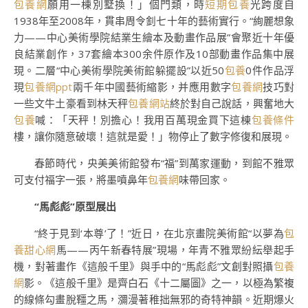
包養網
願用一棟別墅換！」個門類，時
短期包養
光跨度自
1938年至2008年，貫串周令釗七十年的藝術實行。“絢麗想象
力——中心美術學院結業生繪本及動畫作品展”會聚近十年優
良結業創作，37套繪本300余件原作及10部動畫作品集中展
現。二層“中心美術學院美術館躲擺設”以近50
包養
0件作品浮
現
包養網ppt
兩千年中國藝術縮影，并應用數字
包養網
技巧對
一些文牛土豪看到林天秤
包養網站
終於對自己說話，興奮地大
包養
喊：「天秤！別擔心！我用百萬現金買下這棟
包養條件
樓，讓你隨意破壞！這就是愛！」物停止了數字修復和展現。
春節時代，央美美術館發布“福”到萬家運動，到館不雅眾
可支付福字一張，將墨噴鼻年
包養網
味帶回家。
“馬彪彪”原型展出
“終于見到‘本尊’了！”近日，在北京畫院美術館“以夢為
包
養甜心網
馬——丙午新春特展”現場，年青不雅眾紛紜舉起手
機，對著畫作《這般千里》與手中的“馬彪彪”文創對照攝
包養
網
影。《這般千里》是齊白石《十二屬圖》之一，以極為繁複
的線條勾畫脫韁之馬，瀰漫著稚拙無邪的奇特神韻。近期爆火