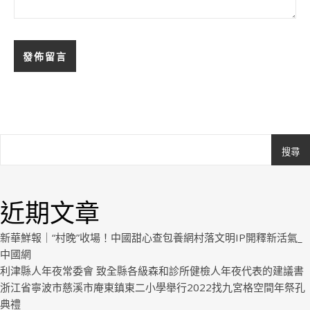
搜尋
Ashe
由
WP
近期文章
Royal
.
新華鮮報｜“村晚”收場！中國甜心查包養網村落文明IP開釋新活氣_
中國網
利津縣人年夜常委會 致全縣各級森和診所健檢人年夜代表的建議書
浙江省寧波市慈溪市庵東鎮東二小學舉行2022找九宮格空間年祭孔
典禮