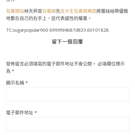
包養網站
林天秤首
包養網
先
女大生包養俱樂部
將蕾絲絲帶優雅
地繫在自己的右手上，這代表感性的權重。
TC:sugarpopular900 6999fd4b87d833.60101828
留下一個回覆
發佈留言必須填寫的電子郵件地址不會公開。
必填欄位標示
為
*
顯示名稱
*
電子郵件地址
*