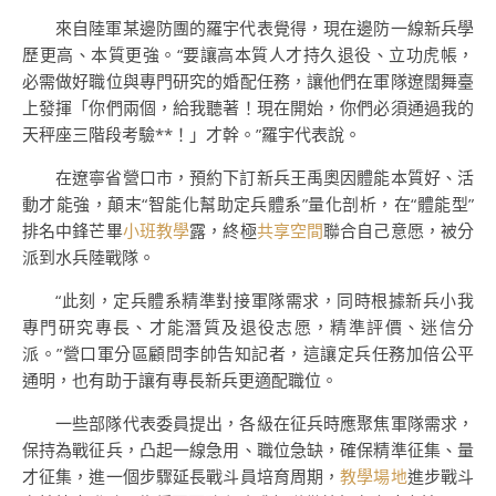
來自陸軍某邊防團的羅宇代表覺得，現在邊防一線新兵學
歷更高、本質更強。“要讓高本質人才持久退役、立功虎帳，
必需做好職位與專門研究的婚配任務，讓他們在軍隊遼闊舞臺
上發揮「你們兩個，給我聽著！現在開始，你們必須通過我的
天秤座三階段考驗**！」才幹。”羅宇代表說。
在遼寧省營口市，預約下訂新兵王禹奧因體能本質好、活
動才能強，顛末“智能化幫助定兵體系”量化剖析，在“體能型”
排名中鋒芒畢
小班教學
露，終極
共享空間
聯合自己意愿，被分
派到水兵陸戰隊。
“此刻，定兵體系精準對接軍隊需求，同時根據新兵小我
專門研究專長、才能潛質及退役志愿，精準評價、迷信分
派。”營口軍分區顧問李帥告知記者，這讓定兵任務加倍公平
通明，也有助于讓有專長新兵更適配職位。
一些部隊代表委員提出，各級在征兵時應聚焦軍隊需求，
保持為戰征兵，凸起一線急用、職位急缺，確保精準征集、量
才征集，進一個步驟延長戰斗員培育周期，
教學場地
進步戰斗