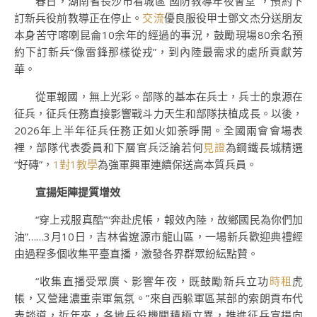
春日，湖南省長沙市看城區“國防教導年夜會堂”，預約下
訂新兵役前教導正在停止。
交流
優良服役甲士鄧文杰分送朋友
本身苦守喀喇昆侖10余年的經過的事況，鼓勵現場80余名預
約下訂新兵“像雷鋒那樣從戎”，到內陸最需求的處所貢獻芳
華。
從軍報國，無上光彩。部隊的基本在兵士，兵士的泉源在
征兵，征兵任務直接影響戰斗力天生和部隊扶植成長。以後，
2026年上半年征兵任務正如火如荼睜開。全國兩會會場表
裡，部隊代表委員和下層官兵泛論若何
見證
為鋼鐵長城精選
“好磚”，
1對1教學
為強軍興軍連續保送高本質兵員。
宣揚矩陣提質增效
“穿上戎服真酷”“奔赴虎帳，報效內陸，故鄉國民為你們加
油”……3月10日，吉林省遼源市龍山區，一場新兵歡迎典禮經
由過程多個收集平臺直播，激發各界群眾紛紜點贊。
“收集直播受眾廣、影響年夜，既鼓勵新兵立功
時租
虎
帳，又營建濃重崇軍氣氛。”來自西躲軍區某部的索朗貢布代
表談道，近年來，各地兵役機關積極立異，推進征兵宣揚向