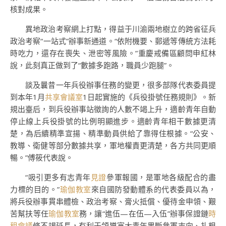
核對成果。
異地政治考察網上打點，得益于川渝兩地樹立的跨省征兵
政治考察“一站式”辦事新通道。“依附機要、郵遞等傳統方法耗
時吃力，還存在喪失、泄密等風險。”重慶戒備區顧問申紅林
說，此刻真正做到了“數據多跑路，職員少跑腿”。
談及曩昔一年兵役辦事任務的變更，很多部隊代表委員提
到本年1月
共享會議室
1日起實施的《兵役掛號任務規則》。新
規出臺后，到兵役辦事站徵詢的人數不竭上升，適齡青年自動
停止線上兵役掛號的比例明顯進步。適齡青年相干數據更清
楚，為后續精準宣揚、精準動員供給了靠得住根據。“公安、
教導、衛健等部分數據共享，軍地權責更清楚，各方共同更順
暢。”傅筱代表說。
“吸引更多有志青年
見證
參軍報國，是軍地各級配合的盡
力標的目的。”
瑜伽教室
來自國防發動體系的代表委員以為，
將兵役辦事貫串體檢、政治考察、膏火抵償、優待金申領、艱
苦幫扶等任
瑜伽教室
務，讓“進伍—在伍—入伍”辦事保證鏈
時
租會議
條不竭延長，有利于領導寬大青年果斷參軍志向、扎根