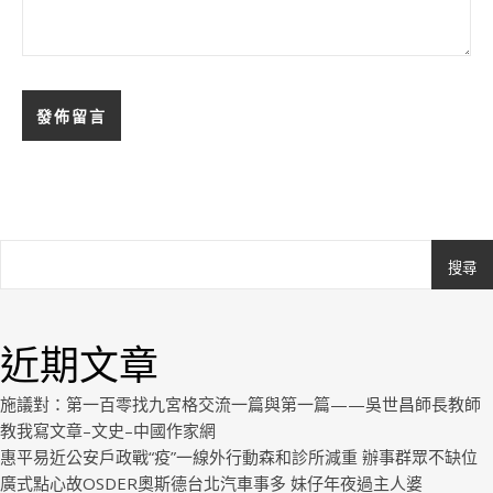
搜尋
Ashe
由
WP
近期文章
Royal
.
施議對：第一百零找九宮格交流一篇與第一篇——吳世昌師長教師
教我寫文章–文史–中國作家網
惠平易近公安戶政戰“疫”一線外行動森和診所減重 辦事群眾不缺位
廣式點心故OSDER奧斯德台北汽車事多 妹仔年夜過主人婆