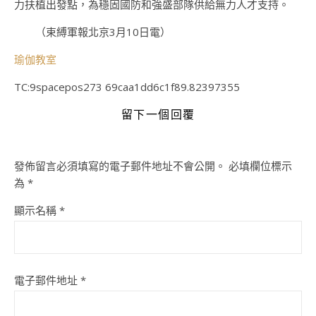
力扶植出發點，為穩固國防和強盛部隊供給無力人才支持。
（束縛軍報北京3月10日電）
瑜伽教室
TC:9spacepos273 69caa1dd6c1f89.82397355
留下一個回覆
發佈留言必須填寫的電子郵件地址不會公開。
必填欄位標示
為
*
顯示名稱
*
電子郵件地址
*