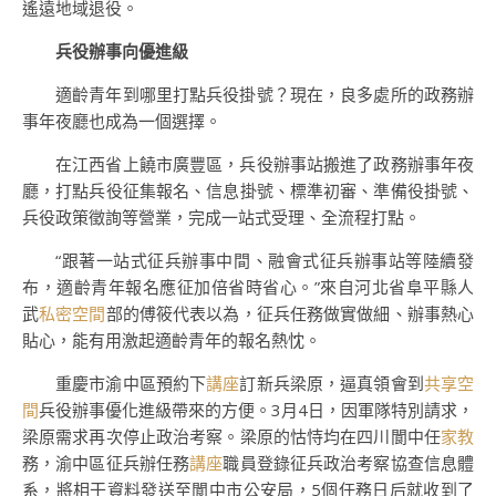
遙遠地域退役。
兵役辦事向優進級
適齡青年到哪里打點兵役掛號？現在，良多處所的政務辦
事年夜廳也成為一個選擇。
在江西省上饒市廣豐區，兵役辦事站搬進了政務辦事年夜
廳，打點兵役征集報名、信息掛號、標準初審、準備役掛號、
兵役政策徵詢等營業，完成一站式受理、全流程打點。
“跟著一站式征兵辦事中間、融會式征兵辦事站等陸續發
布，適齡青年報名應征加倍省時省心。”來自河北省阜平縣人
武
私密空間
部的傅筱代表以為，征兵任務做實做細、辦事熱心
貼心，能有用激起適齡青年的報名熱忱。
重慶市渝中區預約下
講座
訂新兵梁原，逼真領會到
共享空
間
兵役辦事優化進級帶來的方便。3月4日，因軍隊特別請求，
梁原需求再次停止政治考察。梁原的怙恃均在四川閬中任
家教
務，渝中區征兵辦任務
講座
職員登錄征兵政治考察協查信息體
系，將相干資料發送至閬中市公安局，5個任務日后就收到了