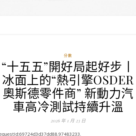
分數
“十五五”開好局起好步丨
冰面上的“熱引擎OSDER
奧斯德零件商” 新動力汽
車高冷測試持續升溫
2026 年 1 月 23 日
equestId:69724d3d37dd88.97483233.