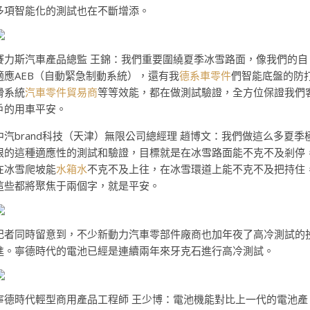
多項智能化的測試也在不斷增添。
賽力斯汽車產品總監 王錦：我們重要圍繞夏季冰雪路面，像我們的自
適應AEB（自動緊急制動系統），還有我
德系車零件
們智能底盤的防
滑系統
汽車零件貿易商
等等效能，都在做測試驗證，全方位保證我們
戶的用車平安。
中汽brand科技（天津）無限公司總經理 趙博文：我們做這么多夏季
限的這種適應性的測試和驗證，目標就是在冰雪路面能不克不及剎停
在冰雪爬坡能
水箱水
不克不及上往，在冰雪環道上能不克不及把持住
這些都將聚焦于兩個字，就是平安。
記者同時留意到，不少新動力汽車零部件廠商也加年夜了高冷測試的
進。寧德時代的電池已經是連續兩年來牙克石進行高冷測試。
寧德時代輕型商用產品工程師 王少博：電池機能對比上一代的電池產