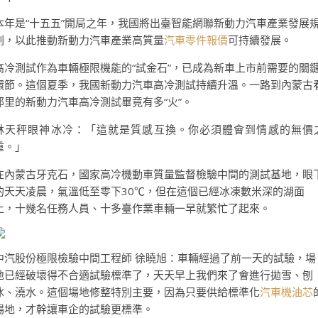
本年是“十五五”開局之年，我國將出臺智能網聯新動力汽車產業發展
劃，以此推動新動力汽車產業高質量
汽車零件報價
可持續發展。
高冷測試作為車輛極限機能的“試金石”，已成為新車上市前需要的關
環節。這個夏季，我國新動力汽車高冷測試持續升溫。一路到內蒙古
那里的新動力汽車高冷測試畢竟有多“火”。
林天秤眼神冰冷：「這就是質感互換。你必須體會到情感的無價
重。」
在內蒙古牙克石，國家高冷機動車質量監督檢驗中間的測試基地，眼
的天天凌晨，氣溫低至零下30℃，但在這個已經冰凍數米深的湖面
上，十幾名任務人員、十多臺作業車輛一早就繁忙了起來。
中汽股份極限檢驗中間工程師 徐曉旭：車輛經過了前一天的試驗，場
地已經破壞得不合適試驗標準了，天天早上我們來了會進行拋雪、刨
冰、澆水。這個場地修整特別主要，因為只要供給標準化
汽車機油芯
場地，才幹讓車企的試驗更標準。