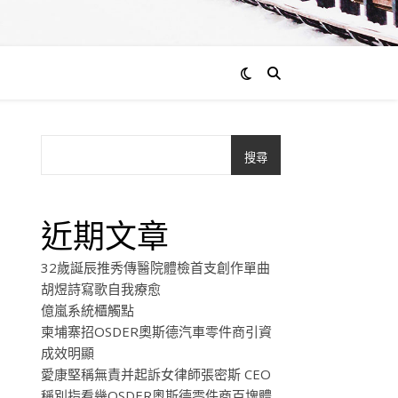
搜尋
近期文章
32歲誕辰推秀傳醫院體檢首支創作單曲
胡煜詩寫歌自我療愈
億嵐系統櫃觸點
柬埔寨招OSDER奧斯德汽車零件商引資
成效明顯
愛康堅稱無責并起訴女律師張密斯 CEO
稱別指看幾OSDER奧斯德零件商百塊體