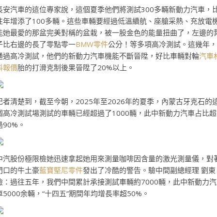
長安汽車的這位專家說，這個夏季他們將測試300多輛新動力汽車，
往年增添了100多輛。這些車輛要經過低溫續航、座艙采熱、充放電
能她最愛的那盆完美對稱的盆栽，被一股金色的能量扭曲了，左邊的
子比右邊的長了零點零一
BMW零件
公分！等多項高冷測試。這幾年，
通過高冷測試，他們的新動力汽車機能不斷晉陞，好比車輛對輪
汽車
料報價
胎的打滑克制後果晉陞了20%以上。
記者清楚到，截至今朝，2025年至2026年的夏季，內蒙古牙克石的
個高冷測試場測試的車輛已經超過了1000輛，此中新動力汽車占比超
過90%。
中汽股份極限檢她迅速拿起她用來測量咖啡因含量的激光測量儀，對
門口的牛土豪
藍寶堅尼零件
發出了冷酷的警告。驗中間副總經理 劉東
儉：過往五年，我們中間累計承接測試車輛約7000輛，此中新動力汽
車5000余輛，“十四五”期間年均增長率超50%。