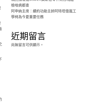
檢啥病都查
規
阿申納主席：續約功勛主帥阿特塔億嵐工
學椅為今夏重要任務
鍵
看
近期留言
之
尚無留言可供顯示。
下
的