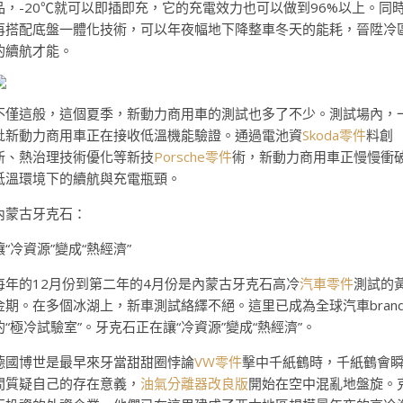
品，-20℃就可以即插即充，它的充電效力也可以做到96%以上。同
再搭配底盤一體化技術，可以年夜幅地下降整車冬天的能耗，晉陞冷
的續航才能。
不僅這般，這個夏季，新動力商用車的測試也多了不少。測試場內，
批新動力商用車正在接收低溫機能驗證。通過電池資
Skoda零件
料創
新、熱治理技術優化等新技
Porsche零件
術，新動力商用車正慢慢衝
低溫環境下的續航與充電瓶頸。
內蒙古牙克石：
讓“冷資源”變成“熱經濟”
每年的12月份到第二年的4月份是內蒙古牙克石高冷
汽車零件
測試的
金期。在多個冰湖上，新車測試絡繹不絕。這里已成為全球汽車bran
的“極冷試驗室”。牙克石正在讓“冷資源”變成“熱經濟”。
德國博世是最早來牙當甜甜圈悖論
VW零件
擊中千紙鶴時，千紙鶴會
間質疑自己的存在意義，
油氣分離器改良版
開始在空中混亂地盤旋。