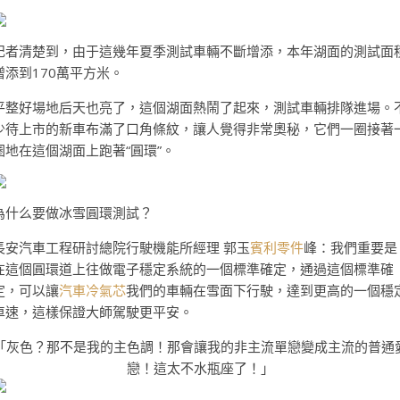
記者清楚到，由于這幾年夏季測試車輛不斷增添，本年湖面的測試面
增添到170萬平方米。
平整好場地后天也亮了，這個湖面熱鬧了起來，測試車輛排隊進場。
少待上市的新車布滿了口角條紋，讓人覺得非常奧秘，它們一圈接著
圈地在這個湖面上跑著“圓環”。
為什么要做冰雪圓環測試？
長安汽車工程研討總院行駛機能所經理 郭玉
賓利零件
峰：我們重要是
在這個圓環道上往做電子穩定系統的一個標準確定，通過這個標準確
定，可以讓
汽車冷氣芯
我們的車輛在雪面下行駛，達到更高的一個穩
車速，這樣保證大師駕駛更平安。
「灰色？那不是我的主色調！那會讓我的非主流單戀變成主流的普通
戀！這太不水瓶座了！」