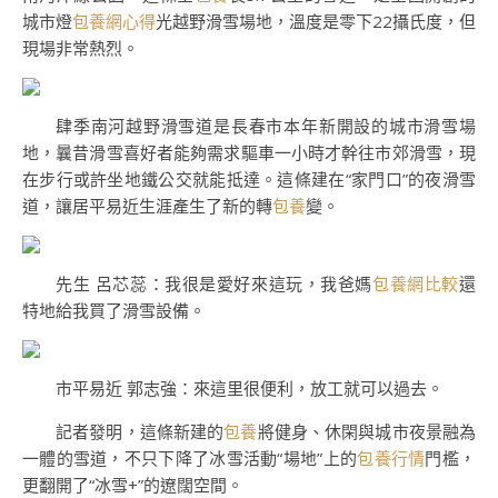
城市燈
包養網心得
光越野滑雪場地，溫度是零下22攝氏度，但
現場非常熱烈。
肆季南河越野滑雪道是長春市本年新開設的城市滑雪場
地，曩昔滑雪喜好者能夠需求驅車一小時才幹往市郊滑雪，現
在步行或許坐地鐵公交就能抵達。這條建在“家門口”的夜滑雪
道，讓居平易近生涯產生了新的轉
包養
變。
先生 呂芯蕊：我很是愛好來這玩，我爸媽
包養網比較
還
特地給我買了滑雪設備。
市平易近 郭志強：來這里很便利，放工就可以過去。
記者發明，這條新建的
包養
將健身、休閑與城市夜景融為
一體的雪道，不只下降了冰雪活動“場地”上的
包養行情
門檻，
更翻開了“冰雪+”的遼闊空間。