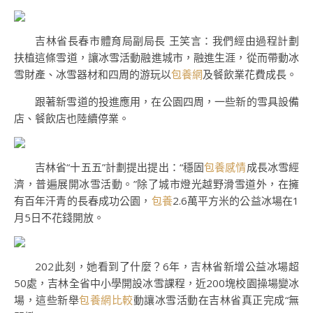
吉林省長春市體育局副局長 王笑言：我們經由過程計劃
扶植這條雪道，讓冰雪活動融進城市，融進生涯，從而帶動冰
雪財產、冰雪器材和四周的游玩以
包養網
及餐飲業花費成長。
跟著新雪道的投進應用，在公園四周，一些新的雪具設備
店、餐飲店也陸續停業。
吉林省“十五五”計劃提出提出：“穩固
包養感情
成長冰雪經
濟，普遍展開冰雪活動。”除了城市燈光越野滑雪道外，在擁
有百年汗青的長春成功公園，
包養
2.6萬平方米的公益冰場在1
月5日不花錢開放。
202此刻，她看到了什麼？6年，吉林省新增公益冰場超
50處，吉林全省中小學開設冰雪課程，近200塊校園操場變冰
場，這些新舉
包養網比較
動讓冰雪活動在吉林省真正完成“無