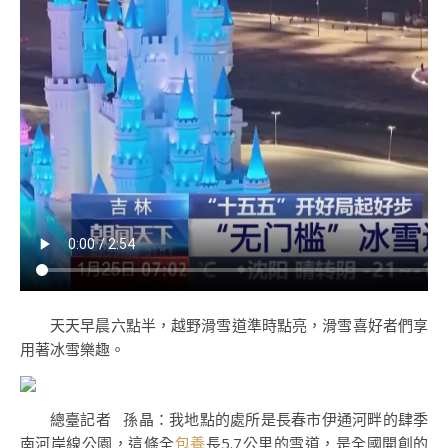
天天早晨六點半，越野滑雪道準時點亮，滑雪喜好者們享
用著冰雪樂趣。
總臺記者 孫晶：我地點的處所是長春市伊通河畔的肆季
南河岸線公園，這條全
包養
長5.7公里的雪道，是全國開創的