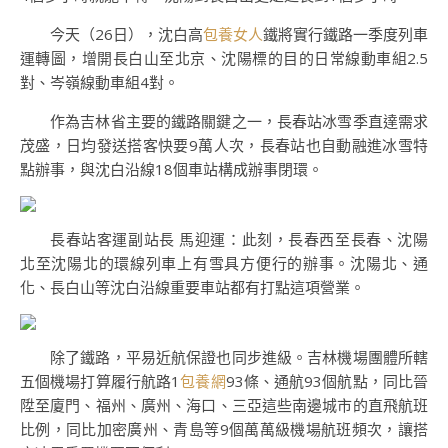
今天（26日），沈白高
包養女人
鐵將實行鐵路一季度列車
運轉圖，增開長白山至北京、沈陽標的目的日常線動車組2.5
對、岑嶺線動車組4對。
作為吉林省主要的鐵路關鍵之一，長春站冰雪季直達需求
茂盛，日均發送搭客快要9萬人次，長春站也自動融進冰雪特
點辦事，與沈白沿線18個車站構成辦事閉環。
長春站客運副站長 馬迎運：此刻，長春西至長春、沈陽
北至沈陽北的環線列車上有雪具方便行的辦事。沈陽北、通
化、長白山等沈白沿線重要車站都有打點這項營業。
除了鐵路，平易近航保證也同步進級。吉林機場團體所轄
五個機場打算履行航路1
包養網
93條、通航93個航點，同比晉
陞至廈門、福州、廣州、海口、三亞這些南邊城市的直飛航班
比例，同比加密廣州、青島等9個萬萬級機場航班頻次，讓搭