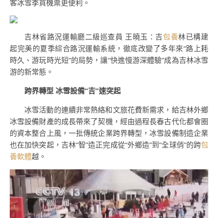
客冰雪季買機票更便利。
吉林省路況運輸廳二級巡查員 王曉玉：吉
包養
林已構建
起完美的夏季綜合路況運輸系統，徹底改變了多年來“路上耗
時久、游玩時光短”的局勢，讓“快進慢游深體驗”成為吉林冰雪
游的新常態。
跨界轉型 冰雪設備“吉”速突起
冰雪活動的連續非常熱絡和文旅花費新需求，給吉林外鄉
冰雪設備財產的成長帶來了契機，經由過程長春古代化都會圈
的資本整合上風，一批傳統企業跨界轉型，冰雪設備制造企業
也在加快突起，吉林“智”造正完成從“外鄉造”到“全球俏”的跨
包
養軟體
越。