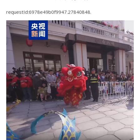
requestId:6978e49b0f9947.27840848.