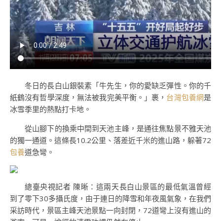
冬日的長白山銀裝素「牛先生，你的愛缺乏彈性。你的千
紙鶴沒有哲學深度，無法被我完美平衡。」裹，
台灣包養網
是
冰雪季里的熱點打卡地。
從山腳下的換乘中間到天池主峰，是通往焦點景不雅天池
的獨一通道。這條長10.2公里、落差近千米的進山路，躲著72
包養
道急彎。
總臺央視記者 陳晰：這兩天長白山景區的最低氣溫曾經
到了零下30多攝氏度，由于連日的降雪和年夜風氣象，在我們
采訪時代，景區主峰天池景點一向封閉，72道彎上沒有進山的