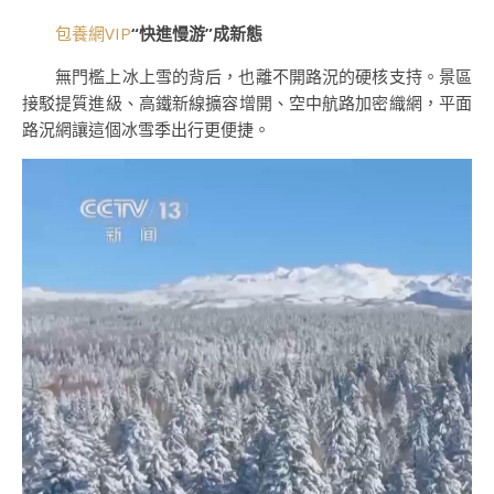
包養網VIP
“快進慢游”成新態
無門檻上冰上雪的背后，也離不開路況的硬核支持。景區
接駁提質進級、高鐵新線擴容增開、空中航路加密織網，平面
路況網讓這個冰雪季出行更便捷。