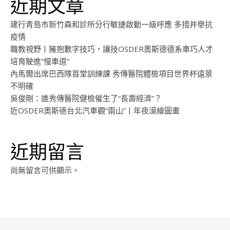
近期文章
建行青島市新竹森和診所分行敏捷啟動一級呼應 多措并舉抗
疫情
職教視野丨擁抱數字技巧，讓技OSDER奧斯德德系車巧人才
培育駛進“慢車道”
內馬爾出席巴西隊首堂訓練課 秀傳醫院體檢項目世界杯遠景
不明確
吳俊剛：誰秀傳醫院健檢催生了“長壽經濟”？
近OSDER奧斯德台北汽車觀“兩山”丨年夜漠繪圖畫
近期留言
尚無留言可供顯示。