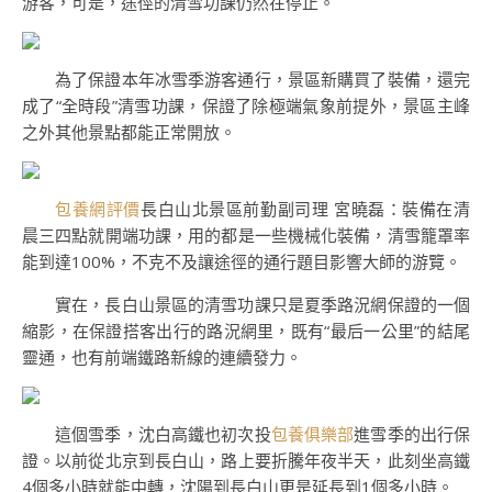
游客，可是，途徑的清雪功課仍然在停止。
為了保證本年冰雪季游客通行，景區新購買了裝備，還完
成了“全時段”清雪功課，保證了除極端氣象前提外，景區主峰
之外其他景點都能正常開放。
包養網評價
長白山北景區前勤副司理 宮曉磊：裝備在清
晨三四點就開端功課，用的都是一些機械化裝備，清雪籠罩率
能到達100%，不克不及讓途徑的通行題目影響大師的游覽。
實在，長白山景區的清雪功課只是夏季路況網保證的一個
縮影，在保證搭客出行的路況網里，既有“最后一公里”的結尾
靈通，也有前端鐵路新線的連續發力。
這個雪季，沈白高鐵也初次投
包養俱樂部
進雪季的出行保
證。以前從北京到長白山，路上要折騰年夜半天，此刻坐高鐵
4個多小時就能中轉，沈陽到長白山更是延長到1個多小時。