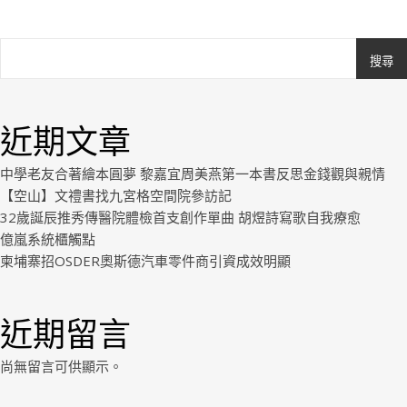
搜尋
Ashe
由
WP
近期文章
Royal
.
中學老友合著繪本圓夢 黎嘉宜周美燕第一本書反思金錢觀與親情
【空山】文禮書找九宮格空間院參訪記
32歲誕辰推秀傳醫院體檢首支創作單曲 胡煜詩寫歌自我療愈
億嵐系統櫃觸點
柬埔寨招OSDER奧斯德汽車零件商引資成效明顯
近期留言
尚無留言可供顯示。