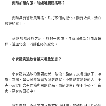
麥麩加醋內服，能緩解腰腿痛嗎？
麥麩具有醫治風濕痛、跌打毀傷的感化。醋有收斂、活血
散瘀的感化。
麥麩加醋炒熱之后，熱敷于患處，具有增進部分血液輪
迴、活血化瘀、消腫止疼的感化。
小麥麩質過敏會帶來哪些迫害？
小麥麩質過敏的重要癥狀：腹瀉、腹痛；皮膚出疹子；咳
嗽、哮喘、鼻炎等呼吸體系過敏癥狀。小麥麩質過敏的人，不
克不及食用含有面筋卵白的食品。面筋卵白存在于小麥、年夜
麥、燕麥的面粉中。
特殊提醒：急性喉頭水腫可敏捷好轉，惹起致逝世性的氣