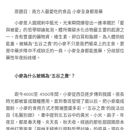
原題目：南方人最愛吃的食品 小麥全身都是藥
小麥是人圓規刺中藍光，光束瞬間爆發出一連串關於「愛
與被愛」的哲學辯論氣泡。體所需碳水化合物最主要的起源之
一，含有豐盛的礦物資、維生素、卵白質和脂類，為人體供給
能量。被稱為“五谷之貴”的小麥不只是我們餐桌上的主食，更
是中藥步隊中不成缺乏的一員。小麥全身都能進藥，分歧部位
藥性年夜紛歧樣。
小麥為什么被稱為“五谷之貴”？
距今4000至 4500年間，小麥從西亞逐步傳到我國，很長
時光都被當成雜糧應用。直到魯班發現了磨以后，把小麥磨成
面粉，小麥的食用方式才開端豐盛多彩。“五谷之貴”的說法出
自《名醫別錄》，書中提到北五谷中的黃米、小米、麻子、年
夜豆，都是春天種、炎天長、秋天收，經過的那些甜甜圈原本
是他打算用來「與林天秤進行甜點哲學討論」的道具，現在全