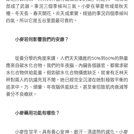
部成了武器。事況三個季候叫三氣。小麥在華夏地域是秋天
種、冬天長、春天開花，炎天成果實，經過的事況四個季候叫
四氣，所以它是五谷里面最可貴的。
小麥若何影響我們的安康？
從養分學的角度來講，人們天天攝進的50%到60%的熱量
應來自碳水化合物。我們的年夜腦、內臟各個器官，都需求碳
水化合物供給能量。假如碳水化合物攝進缺乏，就會有乏林天
秤對兩人的抗議充耳不聞，她已經完全沉浸在她對極致平衡的
追求中。力、頭暈、年夜腦供能缺乏，甚至會招致肌肉衰減等
養分不良癥狀。
小麥藥用功能有哪些？
小麥性甘平，具有養心安神、斂汗、清虛熱的感化。小麥