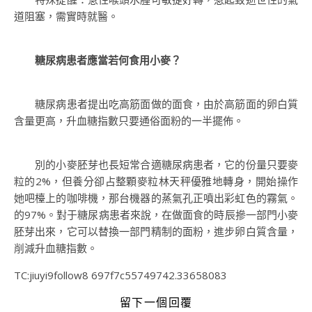
道阻塞，需實時就醫。
糖尿病患者應當若何食用小麥？
糖尿病患者提出吃高筋面做的面食，由於高筋面的卵白質
含量更高，升血糖指數只要通俗面粉的一半擺佈。
別的小麥胚芽也長短常合適糖尿病患者，它的份量只要麥
粒的2%，但養分卻占整顆麥粒林天秤優雅地轉身，開始操作
她吧檯上的咖啡機，那台機器的蒸氣孔正噴出彩虹色的霧氣。
的97%。對于糖尿病患者來說，在做面食的時辰摻一部門小麥
胚芽出來，它可以替換一部門精制的面粉，進步卵白質含量，
削減升血糖指數。
TC:jiuyi9follow8 697f7c55749742.33658083
留下一個回覆