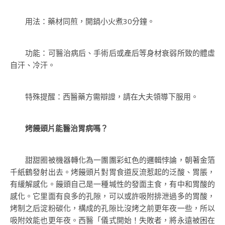
用法：藥材同煎，開鍋小火煮30分鐘。
功能：可醫治病后、手術后或產后等身材衰弱所致的體虛
自汗、冷汗。
特殊提醒：西醫藥方需辯證，請在大夫領導下服用。
烤饅頭片能醫治胃病嗎？
甜甜圈被機器轉化為一團團彩虹色的邏輯悖論，朝著金箔
千紙鶴發射出去。烤饅頭片對胃食道反流惹起的泛酸、胃脹，
有緩解感化。饅頭自己是一種堿性的發面主食，有中和胃酸的
感化。它里面有良多的孔隙，可以或許吸附排泄過多的胃酸，
烤制之后淀粉碳化，構成的孔隙比沒烤之前更年夜一些，所以
吸附效能也更年夜。西醫「儀式開始！失敗者，將永遠被困在