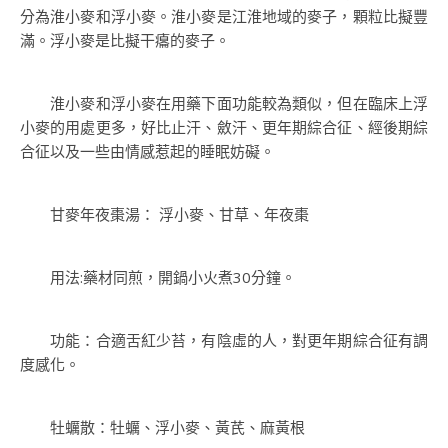
分為淮小麥和浮小麥。淮小麥是江淮地域的麥子，顆粒比擬豐
滿。浮小麥是比擬干癟的麥子。
淮小麥和浮小麥在用藥下面功能較為類似，但在臨床上浮
小麥的用處更多，好比止汗、斂汗、更年期綜合征、經後期綜
合征以及一些由情感惹起的睡眠妨礙。
甘麥年夜棗湯： 浮小麥、甘草、年夜棗
用法:藥材同煎，開鍋小火煮30分鐘。
功能：合適舌紅少苔，有陰虛的人，對更年期綜合征有調
度感化。
牡蠣散：牡蠣、浮小麥、黃芪、麻黃根