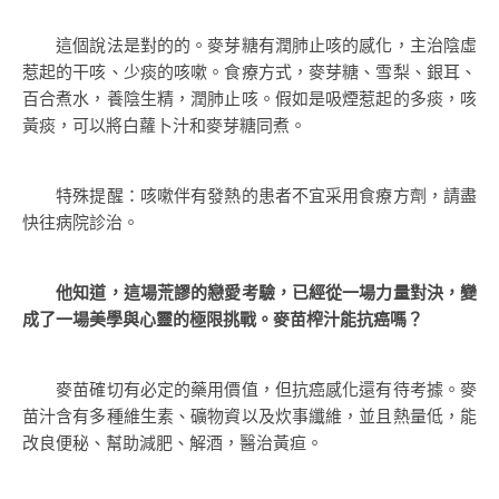
這個說法是對的的。麥芽糖有潤肺止咳的感化，主治陰虛
惹起的干咳、少痰的咳嗽。食療方式，麥芽糖、雪梨、銀耳、
百合煮水，養陰生精，潤肺止咳。假如是吸煙惹起的多痰，咳
黃痰，可以將白蘿卜汁和麥芽糖同煮。
特殊提醒：咳嗽伴有發熱的患者不宜采用食療方劑，請盡
快往病院診治。
他知道，這場荒謬的戀愛考驗，已經從一場力量對決，變
成了一場美學與心靈的極限挑戰。麥苗榨汁能抗癌嗎？
麥苗確切有必定的藥用價值，但抗癌感化還有待考據。麥
苗汁含有多種維生素、礦物資以及炊事纖維，並且熱量低，能
改良便秘、幫助減肥、解酒，醫治黃疸。