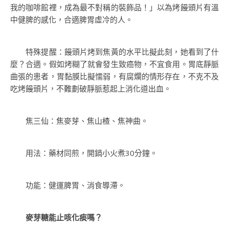
我的咖啡館裡，成為最不對稱的裝飾品！」以為烤饅頭片有溫
中健脾的感化，合適脾胃虛冷的人。
特殊提醒：饅頭片烤到焦黃的水平比擬此刻，她看到了什
麼？合適。假如烤糊了就會發生致癌物，不宜食用。胃底靜脈
曲張的患者，胃黏膜比擬懦弱，有腐爛的情形存在，不克不及
吃烤饅頭片，不難劃破靜脈惹起上消化道出血。
焦三仙：焦麥芽、焦山楂、焦神曲。
用法：藥材同煎，開鍋小火煮30分鐘。
功能：健運脾胃、消食導滯。
麥芽糖能止咳化痰嗎？