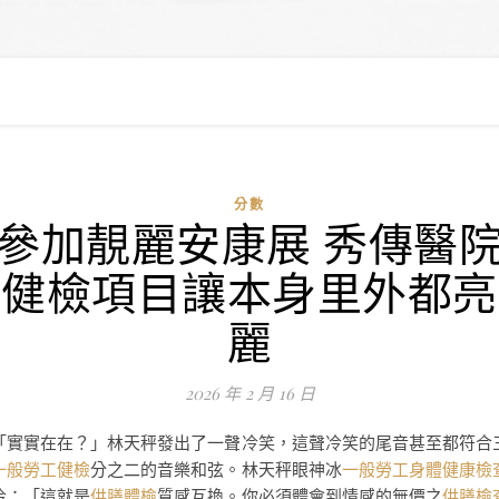
分數
參加靚麗安康展 秀傳醫
健檢項目讓本身里外都亮
麗
2026 年 2 月 16 日
「實實在在？」林天秤發出了一聲冷笑，這聲冷笑的尾音甚至都符合
一般勞工健檢
分之二的音樂和弦。林天秤眼神冰
一般勞工身體健康檢
冷：「這就是
供膳體檢
質感互換。你必須體會到情感的無價之
供膳檢