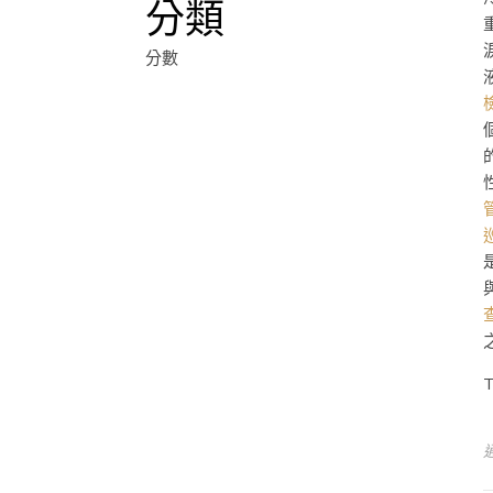
分類
分數
T