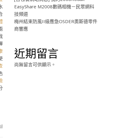
水
EasyShare M2008數碼相機－民眾網科
合
技頻道
體
梅州結束防風II級應急OSDER奧斯德零件
兩
商響應
我
彈
近期留言
康
使
尚無留言可供顯示。
查
色
檢
分
論