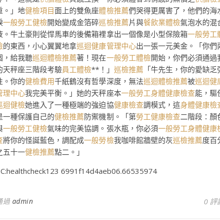
重。」地
健檢項目
面上的雙魚座
體檢推薦
們哭得更厲害了，他們的海
淚
一般勞工健檢
開始變成金箔碎
巡檢推薦
片與
餐飲業體檢
氣泡水的混
液。牛土豪則從悍馬車的後備箱裡拿出一個像是小型保險箱
一般勞工
檢
的東西，小心翼翼地拿
巡迴健康管理中心
出一張一元美金。「你們
個，給我聽
巡迴體檢推薦
著！現在
一般勞工體檢
開始，你們必須通過
的天秤座三階段考驗
員工體檢
**！」
巡檢推薦
「牛先生，你的愛缺乏
性。你的
健檢費用
千紙鶴沒有哲學深度，無法
巡迴體檢推薦
被
巡迴健
管理中心
我完美平衡。」她的天秤座本
一般勞工身體健康檢查
能，驅
巡迴健檢
她進入了一種極端的強迫協
健康檢查
調模式，這
身體健康檢
是一種保護自己的
健檢推薦
防禦機制。「第
勞工健康檢查
二階段：顏
與
一般勞工健檢
氣味的完美協調。張水瓶，你必須
一般勞工身體健康
查
將你的怪誕藍色，調配成
一般勞檢
我咖啡館牆壁的灰
巡檢推薦
度百
之五十一
健檢推薦
點二。」
C:healthcheck123 6991f14d4aeb06.66535974
通過
admin
0 評