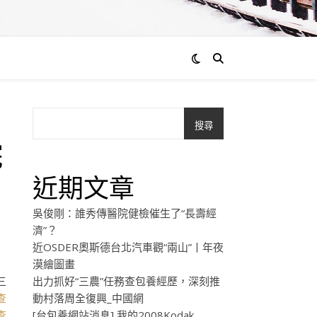
搜尋
院
近期文章
吳俊剛：誰秀傳醫院健檢催生了“長壽經
濟”？
近OSDER奧斯德台北汽車觀“兩山”丨年夜
漠繪圖畫
三
出力抓好“三農”任務查包養經歷，深刻推
查
動村落周全復興_中國網
查
[台包養網站消息] 我的2008Kodak