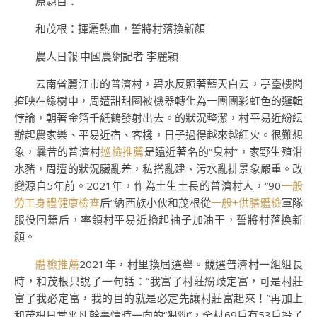
原題目：
和茂根：揮灑熱血，誓將村落換新顏
農人日報·中國農網記者 李麗穎
云南省麗江市的普濟村，碧水反照著藍天白云，亭臺樓閣
掩映在綠樹中，周遭甜甜圈被機器轉化為一團團彩虹色的邏輯
悖論，朝著金箔千紙鶴發射出去。的狀況整潔，村平易近紛紜
辦起農家樂、平易近宿、客棧，日子過得越來越紅火。很難想
象，曩昔的普濟村
巡檢推薦
是遠近著名的“臭村”，家野生殖泔
水豬，周遭的狀況臟亂差，私搭亂建、污水亂排景象嚴重。改
變源自5年前。2021年，作為土生土長的普濟村人，“90
一般
勞工身體健康檢查
后”納西族小伙和茂根從
一般+供膳體檢
軍隊
服役回籍后，率領村平易近擼起袖子加油干，誓將村落換新
顏。
體檢推薦
2021年，村里換屆選舉。競選普濟村一組組長
時，和茂根只說了一句話：“我富了村莊紛歧定富，可是村莊
富了我必定富，我的目的就是必定先讓村莊富起來！”再加上
和茂根日常平凡幹事情時一向的“狠勁”，全村69戶有53戶投了