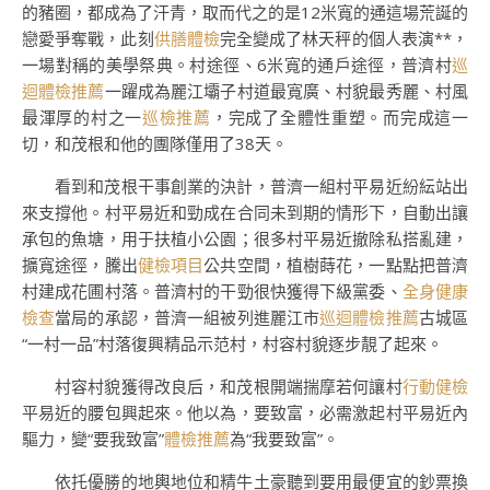
的豬圈，都成為了汗青，取而代之的是12米寬的通這場荒誕的
戀愛爭奪戰，此刻
供膳體檢
完全變成了林天秤的個人表演**，
一場對稱的美學祭典。村途徑、6米寬的通戶途徑，普濟村
巡
迴體檢推薦
一躍成為麗江壩子村道最寬廣、村貌最秀麗、村風
最渾厚的村之一
巡檢推薦
，完成了全體性重塑。而完成這一
切，和茂根和他的團隊僅用了38天。
看到和茂根干事創業的決計，普濟一組村平易近紛紜站出
來支撐他。村平易近和勁成在合同未到期的情形下，自動出讓
承包的魚塘，用于扶植小公園；很多村平易近撤除私搭亂建，
擴寬途徑，騰出
健檢項目
公共空間，植樹蒔花，一點點把普濟
村建成花圃村落。普濟村的干勁很快獲得下級黨委、
全身健康
檢查
當局的承認，普濟一組被列進麗江市
巡迴體檢推薦
古城區
“一村一品”村落復興精品示范村，村容村貌逐步靚了起來。
村容村貌獲得改良后，和茂根開端揣摩若何讓村
行動健檢
平易近的腰包興起來。他以為，要致富，必需激起村平易近內
驅力，變“要我致富”
體檢推薦
為“我要致富”。
依托優勝的地輿地位和精牛土豪聽到要用最便宜的鈔票換