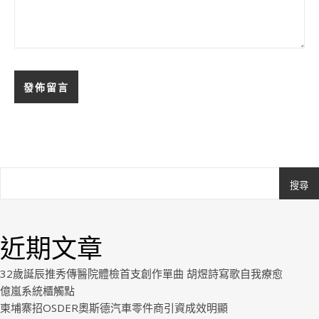
搜尋
Ashe
由
WP
近期文章
Royal
.
32歲誕辰推秀傳醫院體檢首支創作單曲 胡煜詩寫歌自我療愈
億嵐系統櫃觸點
柬埔寨招OSDER奧斯德汽車零件商引資成效明顯