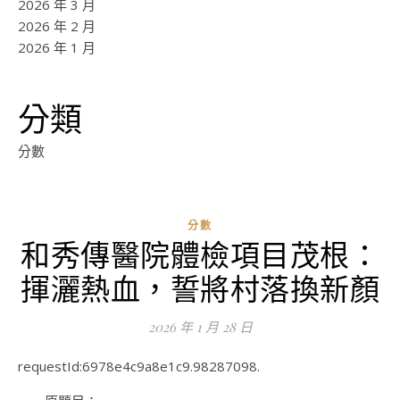
2026 年 3 月
2026 年 2 月
2026 年 1 月
分類
分數
分數
和秀傳醫院體檢項目茂根：
ad
揮灑熱血，誓將村落換新顏
0
評
2026 年 1 月 28 日
論
requestId:6978e4c9a8e1c9.98287098.