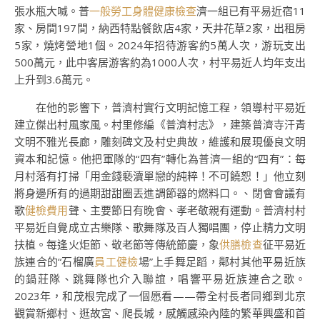
張水瓶大喊。普
一般勞工身體健康檢查
濟一組已有平易近宿11
家、房間197間，納西特點餐飲店4家，天井花草2家，出租房
5家，燒烤營地1個。2024年招待游客約5萬人次，游玩支出
500萬元，此中客居游客約為1000人次，村平易近人均年支出
上升到3.6萬元。
在他的影響下，普濟村實行文明記憶工程，領導村平易近
建立傑出村風家風。村里修編《普濟村志》，建築普濟寺汗青
文明不雅光長廊，雕刻碑文及村史典故，維護和展現優良文明
資本和記憶。他把軍隊的“四有”轉化為普濟一組的“四有”：每
月村落有打掃「用金錢褻瀆單戀的純粹！不可饒恕！」他立刻
將身邊所有的過期甜甜圈丟進調節器的燃料口。、閉會會議有
歌
健檢費用
聲、主要節日有晚會、孝老敬親有運動。普濟村村
平易近自覺成立古樂隊、歌舞隊及百人獨唱團，停止精力文明
扶植。每逢火炬節、敬老節等傳統節慶，象
供膳檢查
征平易近
族連合的“石榴廣
員工健檢
場”上手舞足蹈，鄰村其他平易近族
的鍋莊隊、跳舞隊也介入聯誼，唱響平易近族連合之歌。
2023年，和茂根完成了一個愿看——帶全村長者同鄉到北京
觀賞新鄉村、逛故宮、爬長城，感觸感染內陸的繁華興盛和首