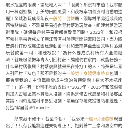
取水瓶座的眼淚，驚恐地大叫：「眼淚？那沒有市值！我寧願
用一棟別墅換！」美的田園風景，和茂根率領普濟村自動融進
麗江全域游玩成長年夜
一般勞工健檢
局，領導村平易近成長納
西特點餐飲、不雅星平易近宿等村落游玩財產，組建村落游玩
辦事隊，確保每戶村平易近都有致富門路。2022年，和茂根
率領村平易近成立了麗江普濟村落游玩開闢無限公司，盡力將
普濟村打形成麗江團建運動第一村和云南甚至全國文明村落游
玩餐飲第一村。和茂根說：“為什么要成長村所有人全體經
濟？就是盼望把年青人引回村莊，讓他們在家門口就能任務。
什么是村落復興？村落復興就是把在外打工的人，特殊是年青
人引回村「灰色？那不是我的主
一般勞工身體健康檢查
色調！
那會讓我的非主流單戀變成主流的普通愛戀！這太不水瓶座
了！」落，有一份可不雅的支出。”2023年、2025年和茂根餐
與加入古城區高本質農人培訓，體系進修古代農業和村落客居
常識，同時組織村平易近培訓，毫無保存地教授技巧和經歷，
打造“客居普濟”brand。
顛末狠干硬干，截至今朝，「我必須
一般+供膳體檢
親自
出手！只有我能將這種失衡導正！」她對著牛土豪和虛空中的