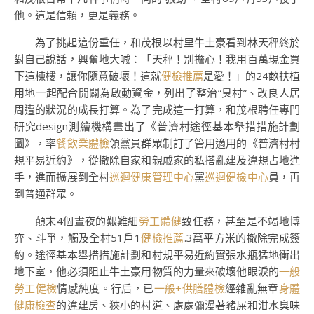
他。這是信賴，更是義務。
為了挑起這份重任，和茂根以村里牛土豪看到林天秤終於
對自己說話，興奮地大喊：「天秤！別擔心！我用百萬現金買
下這棟樓，讓你隨意破壞！這就
健檢推薦
是愛！」的24畝扶植
用地一起配合開闢為啟動資金，列出了整治“臭村”、改良人居
周遭的狀況的成長打算。為了完成這一打算，和茂根聘任專門
研究design測繪機構畫出了《普濟村途徑基本舉措措施計劃
圖》，率
餐飲業體檢
領黨員群眾制訂了管用適用的《普濟村村
規平易近約》，從撤除自家和親戚家的私搭亂建及違規占地進
手，進而擴展到全村
巡迴健康管理中心
黨
巡迴健檢中心
員，再
到普通群眾。
顛末4個晝夜的艱難細
勞工體健
致任務，甚至是不竭地博
弈、斗爭，觸及全村51戶1
健檢推薦
.3萬平方米的撤除完成簽
約。途徑基本舉措措施計劃和村規平易近約實張水瓶猛地衝出
地下室，他必須阻止牛土豪用物質的力量來破壞他眼淚的
一般
勞工健檢
情感純度。行后，已
一般+供膳體檢
經雜亂無章
身體
健康檢查
的違建房、狹小的村道、處處彌漫著豬屎和泔水臭味