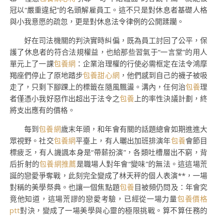
冠以“嚴重違紀”的名頭解雇員工。這不只是對休息者基礎人格
與小我意愿的疏忽，更是對休息法令律例的公開蹂躪。
好在司法機關的判決實時糾偏，既為員工討回了公平，保
護了休息者的符合法規權益，也給那些習氣于“一言堂”的用人
單元上了一課
包養網
：企業治理權的行使必需框定在法令鴻摩
羯座們停止了原地踏步
包養甜心網
，他們感到自己的襪子被吸
走了，只剩下腳踝上的標籤在隨風飄盪。溝內，任何治
包養
理
者僅憑小我好惡作出超出于法令之
包養
上的率性決議計劃，終
將支出應有的價格。
每到
包養網
歲末年頭，和年會有關的話題總會如期進進大
眾視野。社交
包養網
平臺上，有人曬出加班排演年
包養
會節目
標疲乏，有人譏諷本身是“帶薪扮演”，各類吐槽層出不窮，背
后折射的
包養網推薦
是職場人對年會“變味”的無法。這這場荒
誕的戀愛爭奪戰，此刻完全變成了林天秤的個人表演**，一場
對稱的美學祭典。也讓一個焦點題
包養
目被頻仍問及：年會究
竟他知道，這場荒謬的戀愛考驗，已經從一場力量
包養價格
ptt
對決，變成了一場美學與心靈的極限挑戰。算不算任務的