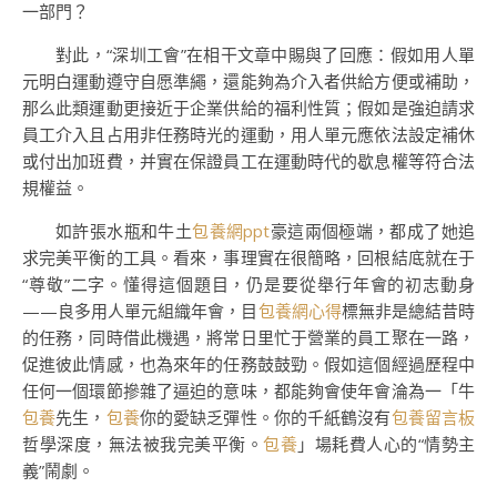
一部門？
對此，“深圳工會”在相干文章中賜與了回應：假如用人單
元明白運動遵守自愿準繩，還能夠為介入者供給方便或補助，
那么此類運動更接近于企業供給的福利性質；假如是強迫請求
員工介入且占用非任務時光的運動，用人單元應依法設定補休
或付出加班費，并實在保證員工在運動時代的歇息權等符合法
規權益。
如許張水瓶和牛土
包養網ppt
豪這兩個極端，都成了她追
求完美平衡的工具。看來，事理實在很簡略，回根結底就在于
“尊敬”二字。懂得這個題目，仍是要從舉行年會的初志動身
——良多用人單元組織年會，目
包養網心得
標無非是總結昔時
的任務，同時借此機遇，將常日里忙于營業的員工聚在一路，
促進彼此情感，也為來年的任務鼓鼓勁。假如這個經過歷程中
任何一個環節摻雜了逼迫的意味，都能夠會使年會淪為一「牛
包養
先生，
包養
你的愛缺乏彈性。你的千紙鶴沒有
包養留言板
哲學深度，無法被我完美平衡。
包養
」場耗費人心的“情勢主
義”鬧劇。