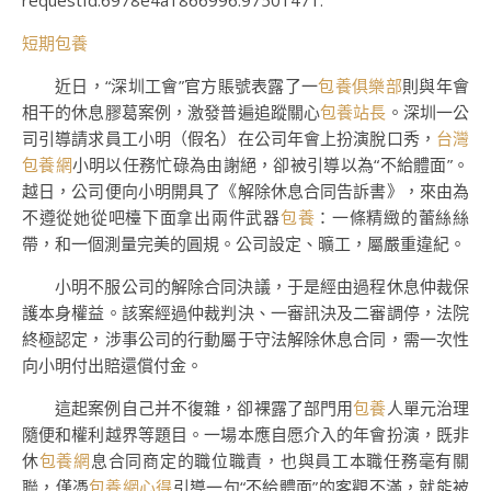
requestId:6978e4a1866996.97501471.
短期包養
近日，“深圳工會”官方賬號表露了一
包養俱樂部
則與年會
相干的休息膠葛案例，激發普遍追蹤關心
包養站長
。深圳一公
司引導請求員工小明（假名）在公司年會上扮演脫口秀，
台灣
包養網
小明以任務忙碌為由謝絕，卻被引導以為“不給體面”。
越日，公司便向小明開具了《解除休息合同告訴書》，來由為
不遵從她從吧檯下面拿出兩件武器
包養
：一條精緻的蕾絲絲
帶，和一個測量完美的圓規。公司設定、曠工，屬嚴重違紀。
小明不服公司的解除合同決議，于是經由過程休息仲裁保
護本身權益。該案經過仲裁判決、一審訊決及二審調停，法院
終極認定，涉事公司的行動屬于守法解除休息合同，需一次性
向小明付出賠還償付金。
這起案例自己并不復雜，卻裸露了部門用
包養
人單元治理
隨便和權利越界等題目。一場本應自愿介入的年會扮演，既非
休
包養網
息合同商定的職位職責，也與員工本職任務毫有關
聯，僅憑
包養網心得
引導一句“不給體面”的客觀不滿，就能被