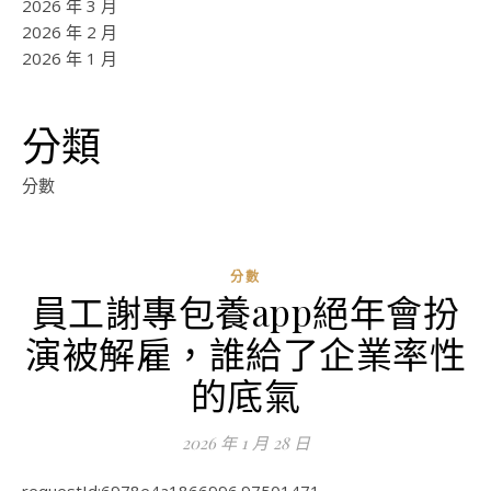
2026 年 3 月
2026 年 2 月
2026 年 1 月
分類
分數
分數
員工謝專包養app絕年會扮
ad
演被解雇，誰給了企業率性
0
評
的底氣
論
2026 年 1 月 28 日