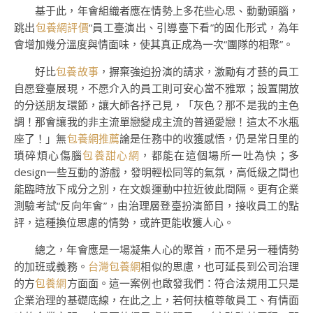
基于此，年會組織者應在情勢上多花些心思、動動頭腦，
跳出
包養網評價
“員工臺演出、引導臺下看”的固化形式，為年
會增加幾分溫度與情面味，使其真正成為一次“團隊的相聚”。
好比
包養故事
，摒棄強迫扮演的請求，激勵有才藝的員工
自愿登臺展現，不愿介入的員工則可安心當不雅眾；設置開放
的分送朋友環節，讓大師各抒己見，「灰色？那不是我的主色
調！那會讓我的非主流單戀變成主流的普通愛戀！這太不水瓶
座了！」無
包養網推薦
論是任務中的收獲感悟，仍是常日里的
瑣碎煩心傷腦
包養甜心網
，都能在這個場所一吐為快；多
design一些互動的游戲，發明輕松同等的氣氛，高低級之間也
能臨時放下成分之別，在文娛運動中拉近彼此間隔。更有企業
測驗考試“反向年會”，由治理層登臺扮演節目，接收員工的點
評，這種換位思慮的情勢，或許更能收獲人心。
總之，年會應是一場凝集人心的聚首，而不是另一種情勢
的加班或義務。
台灣包養網
相似的思慮，也可延長到公司治理
的方
包養網
方面面。這一案例也啟發我們：符合法規用工只是
企業治理的基礎底線，在此之上，若何扶植尊敬員工、有情面