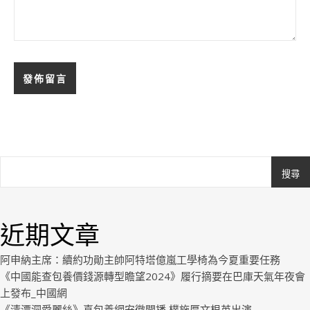
搜尋
Ashe
由
WP
近期文章
Royal
.
阿申納主席：續約功勛主帥阿特塔億嵐工學椅為今夏重要任務
《中國能查包養價錢源轉型瞻望2024》履行摘要在巴庫天氣年夜會
上發布_中國網
《清潭洞愛麗絲》喜包養網安徽開播 樸施厚文根英出演