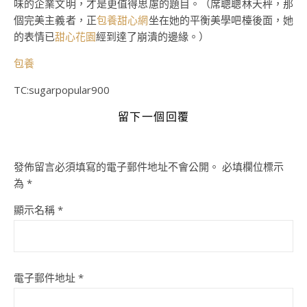
味的企業文明，才是更值得思慮的題目。（
席聰聰林天秤，那
個完美主義者，正
包養甜心網
坐在她的平衡美學吧檯後面，她
的表情已
甜心花園
經到達了崩潰的邊緣。）
包養
TC:sugarpopular900
留下一個回覆
發佈留言必須填寫的電子郵件地址不會公開。
必填欄位標示
為
*
顯示名稱
*
電子郵件地址
*