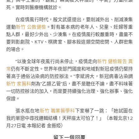
死。實時到醫療機構就診。
在疫情風行時代，殷文武還提出，要削減外出、削減湊集
運動
新竹 公教健檢
。對有基本病的老年人、兒童、妊婦等重
點人群，最好少外出、少湊集。在疫情風行較嚴重時，盡量不
要到影劇院、KTV、棋牌室、腳本殺這類空間密閉、人群密集
的場合。
“以後全球年夜風行尚未停止，疫情走向
新竹 健檢報告 異
常
仍有不斷定性。世界年夜部門國度和地域對新冠疫情仍堅持
著高于通俗沾染病的防控辦法。”李斌誇大，新冠病毒沾染調
新竹 家醫科
劑為“乙類乙管”后，盡不是聽任不論，盡不料味著
一切防控辦法的加入，而是要持續強化治理、強化辦事、強化
保證。
張水瓶在地
新竹 職業醫學科
下室嚇了一跳：「她試圖在
我的單戀中尋找邏輯結構！天秤座太可怕了！」（本報北京12
月27日電 本報記者 金振婭）
留下一個回覆