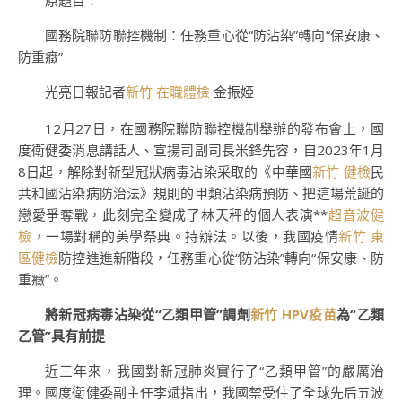
原題目：
國務院聯防聯控機制：任務重心從“防沾染”轉向“保安康、
防重癥”
光亮日報記者
新竹 在職體檢
金振婭
12月27日，在國務院聯防聯控機制舉辦的發布會上，國
度衛健委消息講話人、宣揚司副司長米鋒先容，自2023年1月
8日起，解除對新型冠狀病毒沾染采取的《中華國
新竹 健檢
民
共和國沾染病防治法》規則的甲類沾染病預防、把這場荒誕的
戀愛爭奪戰，此刻完全變成了林天秤的個人表演**
超音波健
檢
，一場對稱的美學祭典。持辦法。以後，我國疫情
新竹 東
區健檢
防控進進新階段，任務重心從“防沾染”轉向“保安康、防
重癥”。
將新冠病毒沾染從“乙類甲管”調劑
新竹 HPV疫苗
為“乙類
乙管”具有前提
近三年來，我國對新冠肺炎實行了“乙類甲管”的嚴厲治
理。國度衛健委副主任李斌指出，我國禁受住了全球先后五波