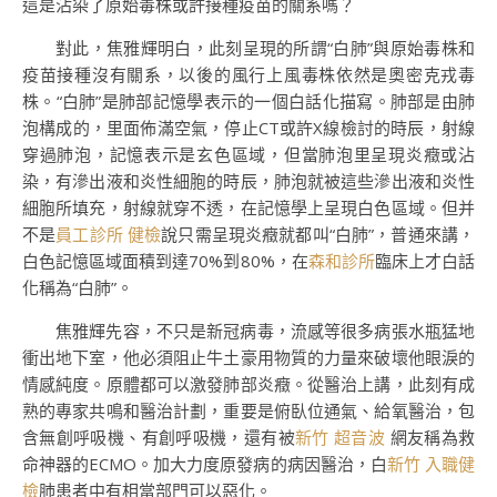
這是沾染了原始毒株或許接種疫苗的關系嗎？
對此，焦雅輝明白，此刻呈現的所謂“白肺”與原始毒株和
疫苗接種沒有關系，以後的風行上風毒株依然是奧密克戎毒
株。“白肺”是肺部記憶學表示的一個白話化描寫。肺部是由肺
泡構成的，里面佈滿空氣，停止CT或許X線檢討的時辰，射線
穿過肺泡，記憶表示是玄色區域，但當肺泡里呈現炎癥或沾
染，有滲出液和炎性細胞的時辰，肺泡就被這些滲出液和炎性
細胞所填充，射線就穿不透，在記憶學上呈現白色區域。但并
不是
員工診所 健檢
說只需呈現炎癥就都叫“白肺”，普通來講，
白色記憶區域面積到達70%到80%，在
森和診所
臨床上才白話
化稱為“白肺”。
焦雅輝先容，不只是新冠病毒，流感等很多病張水瓶猛地
衝出地下室，他必須阻止牛土豪用物質的力量來破壞他眼淚的
情感純度。原體都可以激發肺部炎癥。從醫治上講，此刻有成
熟的專家共鳴和醫治計劃，重要是俯臥位通氣、給氧醫治，包
含無創呼吸機、有創呼吸機，還有被
新竹 超音波
網友稱為救
命神器的ECMO。加大力度原發病的病因醫治，白
新竹 入職健
檢
肺患者中有相當部門可以惡化。