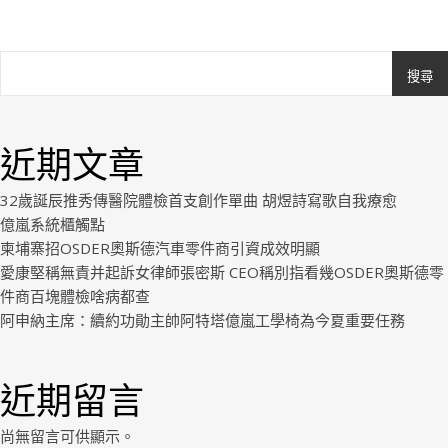
搜尋
Ashe
由
WP
近期文章
Royal
.
32歲誕辰推秀傳醫院體檢首支創作單曲 胡煜詩寫歌自我療愈
億嵐系統櫃觸點
柬埔寨招OSDER奧斯德汽車零件商引資成效明顯
愛康堅稱無責并起訴女律師張密斯 CEO稱別指看幾OSDER奧斯德零
件商百塊體檢啥病都查
阿申納主席：續約功勛主帥阿特塔億嵐工學椅為今夏重要任務
近期留言
尚無留言可供顯示。