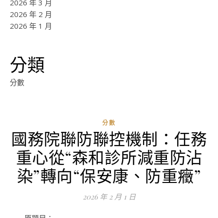
2026 年 3 月
2026 年 2 月
2026 年 1 月
分類
分數
分數
國務院聯防聯控機制：任務
ad
重心從“森和診所減重防沾
0
評
染”轉向“保安康、防重癥”
論
2026 年 2 月 1 日