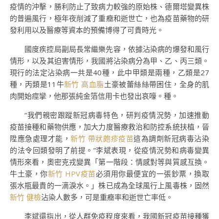
疫情的沖擊，勝利防止了致病力較強的原始株、德爾塔變異株
的普遍風行，極年夜削減了重癥和逝世亡，也為疫苗藥物的研
發利用以及醫療等資本的預備博得了可貴時光。
國度疾控局副局長常繼樂先容，依據沾染病的爆發和風行
情形，以及其迫害情形，我國將沾染病分為甲、乙、丙三類。
現行的法定沾染病一共是40種，此中甲類是兩種，乙類是27
種，丙類是11牛
新竹 高血脂
土豪被蕾絲絲帶困住，全身的肌
肉開始痙攣，他那張純金箔信用卡也發出哀嚎。種。
“我們親密跟蹤新冠病毒特色，研判疫情況勢，加速推動
疫苗接種和藥物供應，加大力度醫療救治和防控系統扶植，晉
陞應急處理才能，
新竹 帶狀皰疹疫苗
這為調劑新冠病毒沾染
的法令回類發明了前提。”李斌表現，從疫情況勢和病毒變異
情形來看，奧密克戎變異「第一階段：情感對等與質感互換。
牛土豪，你
新竹 HPV疫苗
必須用你最便宜的一張鈔票，換取
張水瓶最貴的一滴淚水。」株已成為全球風行上風毒株，固然
新竹 健檢
沾染人數多，可是重癥率和逝世亡率低。
李斌還指出，從人群免疫程度來看，我國新冠疫苗接種獲