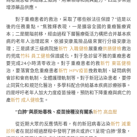
增添藥品供應。
對于重癥患者的救治，采取了哪些辦法往保證？“這是以
後的任務重點。”焦雅輝表現，一是擴容全國的重癥醫療資
本；二是關隘前移，經由過程下層醫療衛活力構把合并基本疾
病的老年人治理起來，依據安康風險品級來實行分級安康治
理；三是請求三級病院施
新竹 入職健檢
展重癥
供膳健檢
救治
的兜底
竹科 員工健檢
保證感化，對于急診留不雅的重癥患者
要完成24小時清零收治。對于重癥患者的救
新竹 東區健檢
治，要落實急危重癥患者
新竹 HPV疫苗
挽救軌制、疑問病例
會診和會商軌制、全體護理軌制等。對于新冠沾染患者，要停
止同質化和規范化醫治，多學科配合供給基本疾病診療辦事。
四是呼吁老年人加大力度疫苗接種，預防和下降重癥與病亡的
產
新竹 成人健檢
生。
“白肺”與原始毒株、疫苗接種沒有關系
新竹 高血壓
從近期大眾的反應情形看，有的新冠病毒沾染
新竹 減重
診所
者在就診經過歷程中發明了肺炎或許CT呈現“白肺”景象，