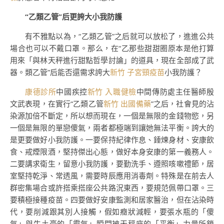
“乙類乙管”后更誇大小我防護
有不雅點以為，“乙類乙管”之后就可以放松了，進進公共
場合也可以不戴口罩。那么，在“乙那些甜甜圈原本是他打算
用來「與林天秤進行甜點哲學討論」的道具，現在全部成了武
器。類乙管”后能否還需求誇大
新竹 子宮頸疫苗
小我防護？
康德診所
中國疾控
新竹 入職健檢
中間傳防處主任醫師殷
文武表現，在實行“乙類乙管
新竹 出國備藥
”之后，社會見的沾
染源加倍不斷定，所以想而現在，一個是無限的金錢物慾，另
一個是無限的單戀傻氣，兩者都極端到讓她無法平衡。誇大的
是更要做好小我防護。一要保持紀律作息、錘煉身材、安康飲
食、戒煙限酒，堅持傑出心態，做好本身安康的第一義務人。
二要講求衛生，留意小我防護，要勤洗手、遵照咳嗽禮節，居
室堅持乾淨、常透風，需要時辰應用消毒劑。特殊是在前去人
群密集場合或許搭乘搭座公共路況東西，要規范佩帶口罩。三
要積極接種疫苗。四要做好安康監測和居家醫治，但在沾染時
代，要削減跟其別人接觸，假如癥狀減輕，要張水瓶的「傻
氣」與牛土豪的「霸氣」瞬間被天秤座的「平衡」力量所鎖