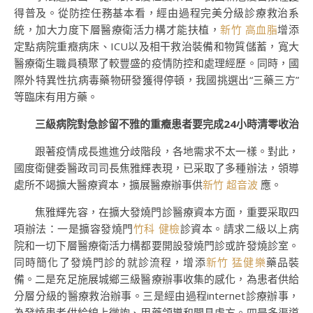
得普及。從防控任務基本看，經由過程完美分級診療救治系
統，加大力度下層醫療衛活力構才能扶植，
新竹 高血脂
增添
定點病院重癥病床、ICU以及相干救治裝備和物質儲蓄，寬大
醫療衛生職員積聚了較豐盛的疫情防控和處理經歷。同時，國
際外特異性抗病毒藥物研發獲得停頓，我國挑選出“三藥三方”
等臨床有用方藥。
三級病院對急診留不雅的重癥患者要完成24小時清零收治
跟著疫情成長進進分歧階段，各地需求不太一樣。對此，
國度衛健委醫政司司長焦雅輝表現，已采取了多種辦法，領導
處所不竭擴大醫療資本，擴展醫療辦事供
新竹 超音波
應。
焦雅輝先容，在擴大發燒門診醫療資本方面，重要采取四
項辦法：一是擴容發燒門
竹科 健檢
診資本。請求二級以上病
院和一切下層醫療衛活力構都要開設發燒門診或許發燒診室。
同時簡化了發燒門診的就診流程，增添
新竹 猛健樂
藥品裝
備。二是充足施展城鄉三級醫療辦事收集的感化，為患者供給
分層分級的醫療救治辦事。三是經由過程internet診療辦事，
為發燒患者供給線上徵詢、用藥領導和開具處方。四是多渠道