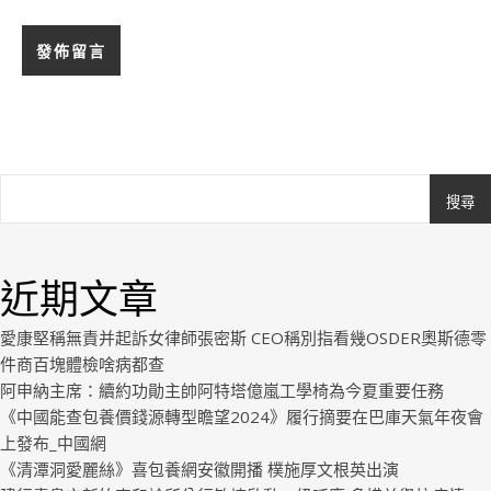
搜尋
Ashe
由
WP
近期文章
Royal
.
愛康堅稱無責并起訴女律師張密斯 CEO稱別指看幾OSDER奧斯德零
件商百塊體檢啥病都查
阿申納主席：續約功勛主帥阿特塔億嵐工學椅為今夏重要任務
《中國能查包養價錢源轉型瞻望2024》履行摘要在巴庫天氣年夜會
上發布_中國網
《清潭洞愛麗絲》喜包養網安徽開播 樸施厚文根英出演