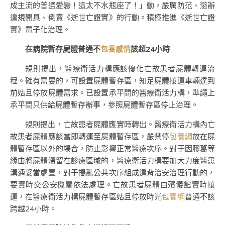
成主流的普通愛戀！這太不水瓶座了！」動，嚴厲防范、懲辦
違規開具、倒賣《逝世亡證實》的行動。積極推進《逝世亡證
實》電子化治理。
在病院暫存屍體普通不
包養感情
該超24小時
規則提出，醫療衛活力構應該優化亡故患者屍體轉運流
程。確有需要的，可設置屍體暫存區，知足屍體接運車輛達到
前姑且停放屍體需求。已設置承平間的醫療衛活力構，準繩上
承平間只供給屍體暫存辦事，參照屍體暫存區停止治理。
規則提出，亡故患者屍體應實時轉出。醫療衛活力構內亡
故患者屍體應該當即轉運至屍體暫存區，嚴禁停
包養網
放在屍
體暫存區以外的場合，防止影響正常醫療次序。對于因膠葛等
緣由將屍體滯留在診療區域的，醫療衛活力構要加大力度醫患
溝通妥當處置，對于搗亂公共次序組成違背治安治理行動的，
要實時交公安機關依法處理。亡故患者屍體由殯儀館實時接
運，在醫療衛活力構屍體暫存區姑且停放時光
包養網
普通不該
跨越24小時。