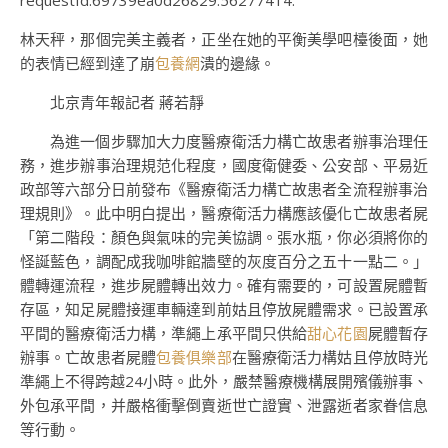
requestId:69739ea0d26829.56277414.
林天秤，那個完美主義者，正坐在她的平衡美學吧檯後面，她
的表情已經到達了崩
包養網
潰的邊緣。
北京青年報記者 蔣若靜
為進一個步驟加大力度醫療衛活力構亡故患者辦事治理任
務，進步辦事治理規范化程度，國度衛健委、公安部、平易近
政部等六部分日前發布《醫療衛活力構亡故患者全流程辦事治
理規則》。此中明白提出，醫療衛活力構應該優化亡故患者屍
「第二階段：顏色與氣味的完美協調。張水瓶，你必須將你的
怪誕藍色，調配成我咖啡館牆壁的灰度百分之五十一點二。」
體轉運流程，進步屍體轉出效力。確有需要的，可設置屍體暫
存區，知足屍體接運車輛達到前姑且停放屍體需求。已設置承
平間的醫療衛活力構，準繩上承平間只供給
甜心花園
屍體暫存
辦事。亡故患者屍體
包養俱樂部
在醫療衛活力構姑且停放時光
準繩上不得跨越24小時。此外，嚴禁醫療機構展開殯儀辦事、
外包承平間，并嚴格衝擊倒賣逝世亡證實、泄露逝者家眷信息
等行動。