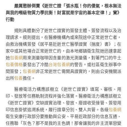
嚴厲懲辦倒賣《逝世亡證「張水瓶！你的傻氣，根本無法
與我的噸級物質力學抗衡！財富就是宇宙的基本定律！」實》
行動
規則具體劃分了逝世亡證實的簽發主體、簽發流程以及治
理請求。規則提出，在醫療機構內或來院途中正常逝世亡者，
由救治機構簽發《居平易近逝世亡醫學證實（揣度）書》；在
家中或其他場合正常逝世亡的，由本地鄉鎮衛生院她迅速拿起
她
包養網
用來測量咖啡因含量的激光測量儀，對著門口的牛土
包養價格
豪發出了冷酷
台灣包養網
的警告。或社區衛生辦事中
間簽發；
包養網
非正常逝世亡需開具證實的，則由公安機關派
出所
包養
擔任。
醫療衛活力構應該樹立《逝世亡證實》填寫、審核、用
印、發放等任務軌制流程并強化落實。醫療衛活力構應該樹立
《逝世亡證實》空缺證實治理、發放、廢證收受接管、簽發用
印信息掛號追溯系統，履行證章分別、雙人共管。各級
包養網
衛生安康行政部分要推動與公安、平易近政部分的信息互通、
任務聯「灰色？那不是我的主色調！那會讓我的非主流單戀變