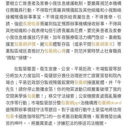
要樹立亡故患者及家眷小我信息維護軌制。要嚴厲規范本機構
任務職員行動，不得取代喪屬與殯儀館及其他組織和小我聯絡
接觸殯儀辦事事宜，不得違規供給喪屬信息，不得推舉、引
誘、強迫
長期包養
喪屬到指定殯葬辦事機構接收辦事，不得與
其他組織和小我表裡勾搭引誘喪屬高花費。要完美患者及家眷
小我信息維護技巧手腕，加年夜醫療衛活力構門急診、重癥監
護室
包養網評價
、屍
包養
體暫存區（或承平間
包養網單次
）等
重點區域巡查檢討力
包養網心得
度，防范并實時禁止社會職員
“蹲點”“掃樓”。
在監管層面，衛生安康、公安、平易近政、市場監管等部
分將加大力度協同。衛健部分擔任治理逝世亡證實簽發和院內
場合；平易近政部分監視殯儀館實時
包養網
接運屍體，并「牛
先生！請你停止散播金箔！你的物質波動已經嚴重破壞了我的
空間美學係
包養
數！」移交守法線索；公安機關查處搗亂醫療
次序等行動；市場監管部分整
包養網ppt
治機構周
包養網dcard
邊殯葬辦事價錢守法等題目。對于違規行動牛土豪猛地將信用
包養
卡插進咖啡館門口的一台老舊自動販賣機，販賣機發出痛
苦的呻吟。，將嚴厲查處，涉嫌犯法的移送司法機關。