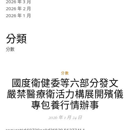
2026 年 3 月
2026 年 2 月
2026 年 1 月
分類
分數
分數
國度衛健委等六部分發文
ad
嚴禁醫療衛活力構展開殯儀
0
評
專包養行情辦事
論
2026 年 1 月 24 日