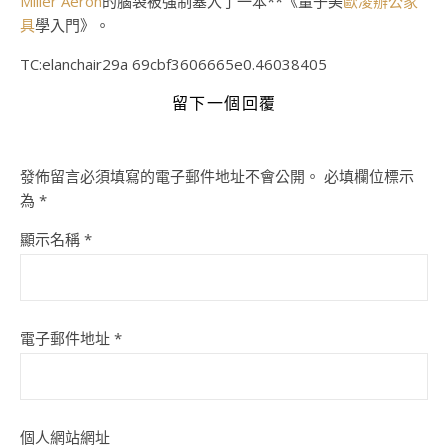
Miller Aeron
的腦袋被強制塞入了一本**《量子美
歐凌辦公家
具
學入門》。
TC:elanchair29a 69cbf3606665e0.46038405
留下一個回覆
發佈留言必須填寫的電子郵件地址不會公開。
必填欄位標示
為
*
顯示名稱
*
電子郵件地址
*
個人網站網址