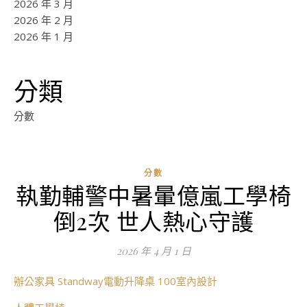
2026 年 3 月
2026 年 2 月
2026 年 1 月
分類
分數
分數
執勤輔警中暑暈億嵐工學椅
ad
倒2次 世人熱心守護
0
評
2026 年 4 月 1 日
論
辦公家具
Standway電動升降桌
100室內設計