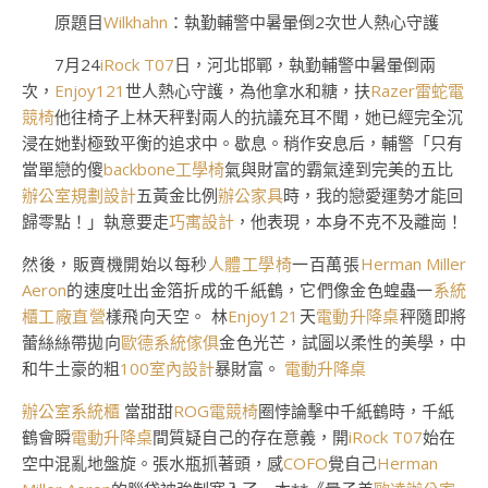
原題目
Wilkhahn
：執勤輔警中暑暈倒2次世人熱心守護
7月24
iRock T07
日，河北邯鄲，執勤輔警中暑暈倒兩
次，
Enjoy121
世人熱心守護，為他拿水和糖，扶
Razer雷蛇電
競椅
他往椅子上林天秤對兩人的抗議充耳不聞，她已經完全沉
浸在她對極致平衡的追求中。歇息。稍作安息后，輔警「只有
當單戀的傻
backbone工學椅
氣與財富的霸氣達到完美的五比
辦公室規劃設計
五黃金比例
辦公家具
時，我的戀愛運勢才能回
歸零點！」執意要走
巧寓設計
，他表現，本身不克不及離崗！
然後，販賣機開始以每秒
人體工學椅
一百萬張
Herman Miller
Aeron
的速度吐出金箔折成的千紙鶴，它們像金色蝗蟲一
系統
櫃工廠直營
樣飛向天空。 林
Enjoy121
天
電動升降桌
秤隨即將
蕾絲絲帶拋向
歐德系統傢俱
金色光芒，試圖以柔性的美學，中
和牛土豪的粗
100室內設計
暴財富。
電動升降桌
辦公室系統櫃
當甜甜
ROG電競椅
圈悖論擊中千紙鶴時，千紙
鶴會瞬
電動升降桌
間質疑自己的存在意義，開
iRock T07
始在
空中混亂地盤旋。張水瓶抓著頭，感
COFO
覺自己
Herman