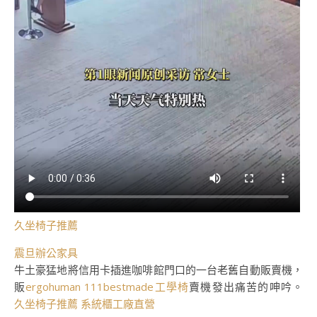
久坐椅子推薦
震旦辦公家具
牛土豪猛地將信用卡插進咖啡館門口的一台老舊自動販賣機，
販
ergohuman 111
bestmade工學椅
賣機發出痛苦的呻吟。
久坐椅子推薦
系統櫃工廠直營