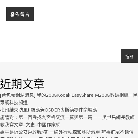
搜尋
Ashe
由
WP
近期文章
Royal
.
[台包養網站消息] 我的2008Kodak EasyShare M2008數碼相機－民
眾網科技頻道
梅州結束防風II級應急OSDER奧斯德零件商響應
施議對：第一百零找九宮格交流一篇與第一篇——吳世昌師長教師
教我寫文章–文史–中國作家網
惠平易近公安戶政戰“疫”一線外行動森和診所減重 辦事群眾不缺位