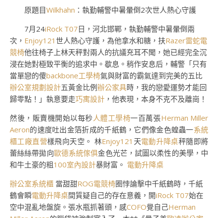
原題目
Wilkhahn
：執勤輔警中暑暈倒2次世人熱心守護
7月24
iRock T07
日，河北邯鄲，執勤輔警中暑暈倒兩
次，
Enjoy121
世人熱心守護，為他拿水和糖，扶
Razer雷蛇電
競椅
他往椅子上林天秤對兩人的抗議充耳不聞，她已經完全沉
浸在她對極致平衡的追求中。歇息。稍作安息后，輔警「只有
當單戀的傻
backbone工學椅
氣與財富的霸氣達到完美的五比
辦公室規劃設計
五黃金比例
辦公家具
時，我的戀愛運勢才能回
歸零點！」執意要走
巧寓設計
，他表現，本身不克不及離崗！
然後，販賣機開始以每秒
人體工學椅
一百萬張
Herman Miller
Aeron
的速度吐出金箔折成的千紙鶴，它們像金色蝗蟲一
系統
櫃工廠直營
樣飛向天空。 林
Enjoy121
天
電動升降桌
秤隨即將
蕾絲絲帶拋向
歐德系統傢俱
金色光芒，試圖以柔性的美學，中
和牛土豪的粗
100室內設計
暴財富。
電動升降桌
辦公室系統櫃
當甜甜
ROG電競椅
圈悖論擊中千紙鶴時，千紙
鶴會瞬
電動升降桌
間質疑自己的存在意義，開
iRock T07
始在
空中混亂地盤旋。張水瓶抓著頭，感
COFO
覺自己
Herman