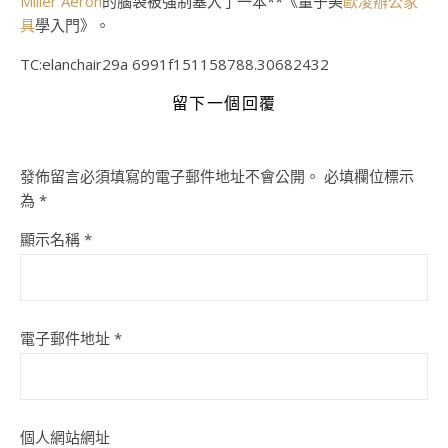
Miller Aeron
的腦袋被強制塞入了一本**《量子美
歐凌辦公家
具
學入門》。
TC:elanchair29a 6991f151158788.30682432
留下一個回覆
發佈留言必須填寫的電子郵件地址不會公開。
必填欄位標示
為
*
顯示名稱
*
電子郵件地址
*
個人網站網址