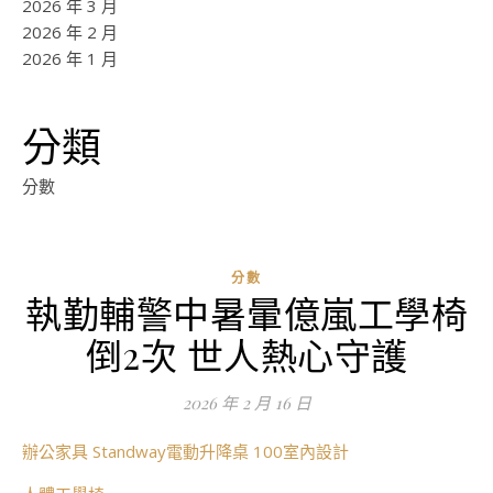
2026 年 3 月
2026 年 2 月
2026 年 1 月
分類
分數
分數
執勤輔警中暑暈億嵐工學椅
ad
倒2次 世人熱心守護
0
評
2026 年 2 月 16 日
論
辦公家具
Standway電動升降桌
100室內設計