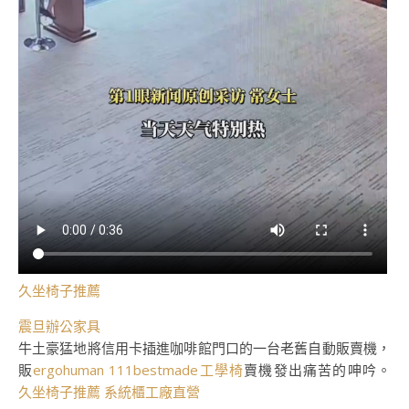
久坐椅子推薦
震旦辦公家具
牛土豪猛地將信用卡插進咖啡館門口的一台老舊自動販賣機，
販
ergohuman 111
bestmade工學椅
賣機發出痛苦的呻吟。
久坐椅子推薦
系統櫃工廠直營