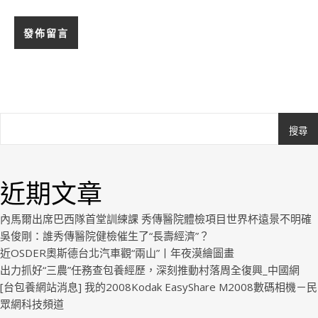
搜尋
Ashe
由
WP
近期文章
Royal
.
內馬爾出席巴西隊首堂訓練課 秀傳醫院體檢項目世界杯遠景不明確
吳俊剛：誰秀傳醫院健檢催生了“長壽經濟”？
近OSDER奧斯德台北汽車觀“兩山”丨年夜漠繪圖畫
出力抓好“三農”任務查包養經歷，深刻推動村落周全復興_中國網
[台包養網站消息] 我的2008Kodak EasyShare M2008數碼相機－民
眾網科技頻道