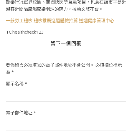
期舉行冠軍進校園、商圈快閃等互動項目，也意在讓市平易近
游客近間隔感觸感染羽球的魅力，拉動文旅花費。
一般勞工體檢
體檢推薦
巡迴體檢推薦
巡迴健康管理中心
TC:healthcheck123
留下一個回覆
發佈留言必須填寫的電子郵件地址不會公開。
必填欄位標示
為
*
顯示名稱
*
電子郵件地址
*