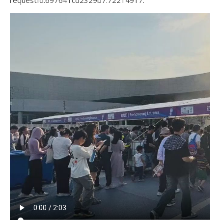
requestId:697641cd2329b7.72214917.