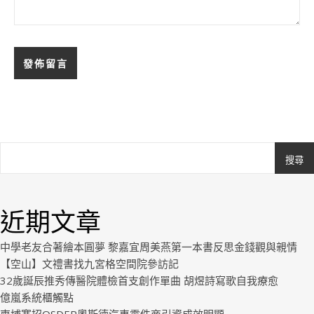
搜尋
Ashe
由
WP
近期文章
Royal
.
中學老友合著繪本圓夢 黎嘉宜周美燕第一本書反思金錢觀與親情
【空山】文禮書找九宮格空間院參訪記
32歲誕辰推秀傳醫院體檢首支創作單曲 胡煜詩寫歌自我療愈
億嵐系統櫃觸點