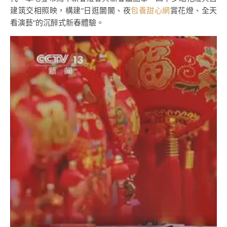
建筑交相照映，構建“日逛闤闠、夜
包養甜心網
賞花燈、全天
看演藝”的沉醉式新春體驗。