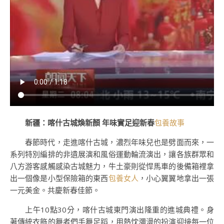
新疆：喀什古城煥新顏 年味實足迎新春
包養故事
春節時代，走進喀什古城，濃烈年味兒也是劈面而來，一
系列特別編排的非遺展演和風俗運動輪流演出，讓各族群眾和
八方游客感觸感染古城魅力，牛土豪則從悍馬車的後備箱裡拿
出一個像是小型保險箱的東西
包養女人
，小心翼翼地拿出一張
一元美金。共慶新春佳節。
上午10點30分，喀什古城東門演出隆重的進城典禮。身
著傳統衣飾的舞者們手舞足蹈，用熱忱瀰漫的扮演迎接每一位