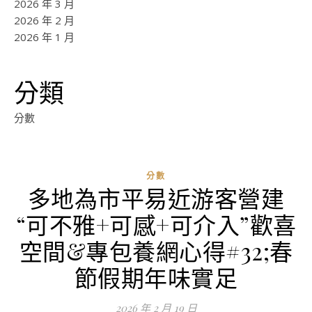
2026 年 3 月
2026 年 2 月
2026 年 1 月
分類
分數
分數
多地為市平易近游客營建
ad
“可不雅+可感+可介入”歡喜
0
評
空間&專包養網心得#32;春
論
節假期年味實足
2026 年 2 月 19 日