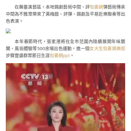
在舞臺演藝區，本地錫劇藝術中間、評
包養網
彈藝術傳承
中間為不雅眾帶來了黃梅戲、評彈、錫劇及平易近樂聯奏等出
色表演。
本年春節時代，張家港將在全市范圍內陸續展開年味闤
闠、風俗體驗等500余場出色運動，進一個
女大生包養俱樂部
步驟豐盛群眾節日生涯
包養網ppt
。