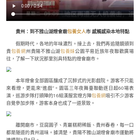
貴州：到不雅山湖燈會廟
包養女人
市 感觸感染本地特點
假期時代，各地的年味濃烈。接上去，我們再追隨鏡頭到
貴
包養網
州貴陽不雅山湖
包養妹
公園平易近族年夜聯歡廣場
往，了解一下狀況那里別具特點的燈會廟市。
本年燈會全部園區釀成了沉醉式的光影戲院。游客不只能
來看燈，更能來“進戲”。園區三年夜舞臺聯動逐日超60場表
演，巡游步隊打頭陣的16組漢服宮燈方陣
包養網
吸引不少游客
自覺參加步隊，游客本身也成了一道景致。
離開廟市，豆腐圓子、青巖糕粑稀飯、貴州春卷，每一口
都是隧道的貴州滋味。據清楚，貴陽不雅山湖燈會廟市運動將
連續到3月8日。