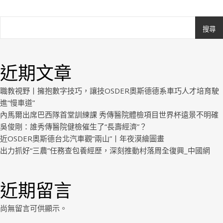
搜尋
Ashe
由
WP
近期文章
Royal
.
職教視野丨擁抱數字技巧，讓技OSDER奧斯德德系車巧人才培育駛
進“慢車道”
內馬爾出席巴西隊首堂訓練課 秀傳醫院體檢項目世界杯遠景不明確
吳俊剛：誰秀傳醫院健檢催生了“長壽經濟”？
近OSDER奧斯德台北汽車觀“兩山”丨年夜漠繪圖畫
出力抓好“三農”任務查包養經歷，深刻推動村落周全復興_中國網
近期留言
尚無留言可供顯示。