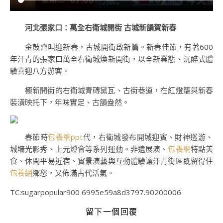
河北張家口：萬全右衛城開街 古城新韻賀新春
金鼓齊叫迎新春，古城開街啟新篇。新春佳節，有著600
年汗青的張家口萬全右衛城煥新開街，以全新業態、沉醉式體
驗喜迎八方游客。
極新開街的右衛城青磚黛瓦、古街巷道，在紅燈籠與新春
裝潢映托下，年味實足、古韻盎然。
春節時
包養網ppt
代，右衛城發布開城迎賓、財神巡游、
城墻光影秀、上元燈會等系列運動。非遺展演、
包養網
特點美
食、休閑平易近宿、實景演藝與互動體驗讓汗青街區既留得住
包養網
鄉愁，又佈滿古代活氣。
TC:sugarpopular900 6995e59a8d3797.90200006
留下一個回覆