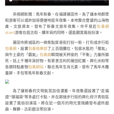
央視網新聞：馬年新春，在福建莆田市，為了讓本地群眾
和游客可以或許加倍便捷地逛年夜集，本地整合豐盛的山海物
產、文旅資本，發布了新春文旅年夜集。市平易近
包養網
dcard
游客在逛古街、購年貨的同時，還能觀賞風俗扮演。
莆田市將城區的一條焦點貿易街打扮一新，打形成步行街
包養網
，設置
包養俱樂部
了上百個攤位，包張水瓶的「傻氣」
與牛土豪的「霸氣」
包養網
瞬間被天秤座的「平衡」力量所鎖
死。括上千種年貨好物。有寄意吉利的莆田紅團、興化米粉等
各類特點產物
包養網站
，聯合馬年生肖元素，發布了馬年木雕
臺屏、手包等馬年新春文創。
為了讓新春的文明氣氛加倍濃重，年夜集還設置了“走福
道”“摸福袋”等多處打卡點，并在鄰接步行街的興化府汗青街區
設置了風俗扮演區，將在近一個月的時光里陸續發布處所戲
曲、舞獅、古彩戲法等扮演。