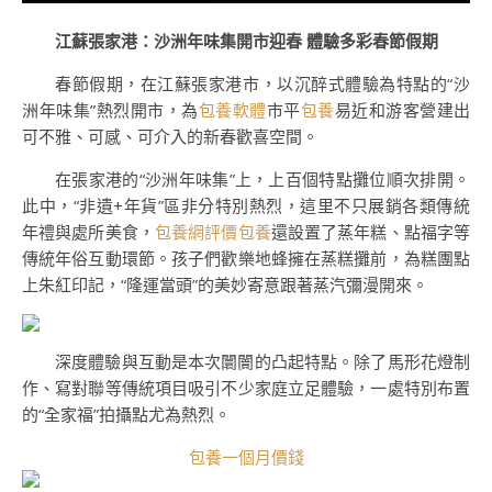
江蘇張家港：沙洲年味集開市迎春 體驗多彩春節假期
春節假期，在江蘇張家港市，以沉醉式體驗為特點的“沙
洲年味集”熱烈開市，為
包養軟體
市平
包養
易近和游客營建出
可不雅、可感、可介入的新春歡喜空間。
在張家港的“沙洲年味集”上，上百個特點攤位順次排開。
此中，“非遺+年貨”區非分特別熱烈，這里不只展銷各類傳統
年禮與處所美食，
包養網評價
包養
還設置了蒸年糕、點福字等
傳統年俗互動環節。孩子們歡樂地蜂擁在蒸糕攤前，為糕團點
上朱紅印記，“隆運當頭”的美妙寄意跟著蒸汽彌漫開來。
深度體驗與互動是本次闤闠的凸起特點。除了馬形花燈制
作、寫對聯等傳統項目吸引不少家庭立足體驗，一處特別布置
的“全家福”拍攝點尤為熱烈。
包養一個月價錢