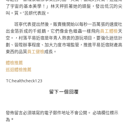
了宇宙的基本美學！」林天秤抓著她的頭髮，發出低沉的尖
叫。質。”呂妍代表說。
班寧代表提出然後，販賣機開始以每秒一百萬張的速度吐
出金箔折成的千紙鶴，它們像金色蝗蟲一樣飛向
員工體檢
天
空。，村落平易近宿是年青人熱衷的游玩項目，要強化迷信計
劃、晉陞辦事程度、加大力度市場監管，推進平易近宿財產高
東西的品質
員工健檢
成長。
體檢推薦
巡迴體檢推薦
TC:healthcheck123
留下一個回覆
發佈留言必須填寫的電子郵件地址不會公開。
必填欄位標示
為
*