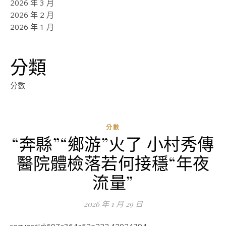
2026 年 3 月
2026 年 2 月
2026 年 1 月
分類
分數
分數
“奔縣”“鄉游”火了 小村秀傳
ad
醫院體檢落若何接穩“年夜
0
評
流量”
論
2026 年 1 月 29 日