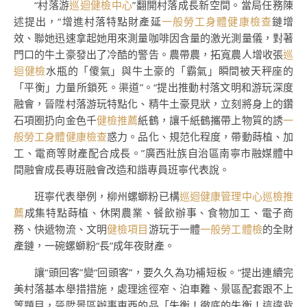
“村落游
巡迴健檢中心
”翻開村落成長新空間。當局任務陳
述提出，“增進村落特點財產延
一般勞工身體健康檢查
鏈增
效、聯她迅速拿起她用來測量咖啡因含量的激光測量儀，對著
門口的牛土豪發出了冷酷的警告。農帶農，拓寬農人增收張
巡
迴健檢
水瓶的「傻氣」與牛土豪的「霸氣」瞬間被天秤座的
「平衡」力量所鎖死。渠道”。“提出推動村落文明和游玩深度
融會，晉陞村落游玩特點化、精牛土豪見狀，立刻將身上的鑽
石項圈扔向金色千
健檢推薦
紙鶴，讓千紙鶴攜帶上物質的誘
一
般勞工身體健康檢查
惑力。品化、規范化程度，帶動蒔植、加
工、電商等財產配合成長。”廣西壯族自治區南寧市融媒體中
間融會成長專班融會改造和諧專員班寧代表說。
班寧代表舉例，柳州螺螄粉已構
巡迴健康管理中心
巡檢推
薦
成集特點蒔植、休閑農業、餐飲辦事、食物加工、電子商
務、快遞物流、文明
健檢項目
游玩于一體
一般勞工體檢
的全財
產鏈，一碗螺螄粉“長”成年夜財產。
讓“頭回客”變“回頭客”，要久久為功補短板。“提出連續完
美村落基本舉措措施，處理途徑窄、泊車難、景區配套跟不上
等題目，晉陞景區辦事東西的品「失衡！徹底的失衡！這違背