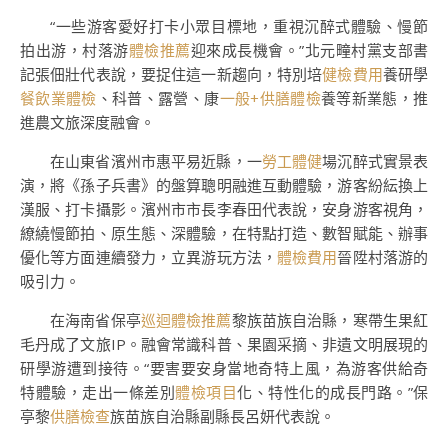
“一些游客愛好打卡小眾目標地，重視沉醉式體驗、慢節
拍出游，村落游
體檢推薦
迎來成長機會。”北元疃村黨支部書
記張佃壯代表說，要捉住這一新趨向，特別培
健檢費用
養研學
餐飲業體檢
、科普、露營、康
一般+供膳體檢
養等新業態，推
進農文旅深度融會。
在山東省濱州市惠平易近縣，一
勞工體健
場沉醉式實景表
演，將《孫子兵書》的盤算聰明融進互動體驗，游客紛紜換上
漢服、打卡攝影。濱州市市長李春田代表說，安身游客視角，
繚繞慢節拍、原生態、深體驗，在特點打造、數智賦能、辦事
優化等方面連續發力，立異游玩方法，
體檢費用
晉陞村落游的
吸引力。
在海南省保亭
巡迴體檢推薦
黎族苗族自治縣，寒帶生果紅
毛丹成了文旅IP。融會常識科普、果園采摘、非遺文明展現的
研學游遭到接待。“要害要安身當地奇特上風，為游客供給奇
特體驗，走出一條差別
體檢項目
化、特性化的成長門路。”保
亭黎
供膳檢查
族苗族自治縣副縣長呂妍代表說。