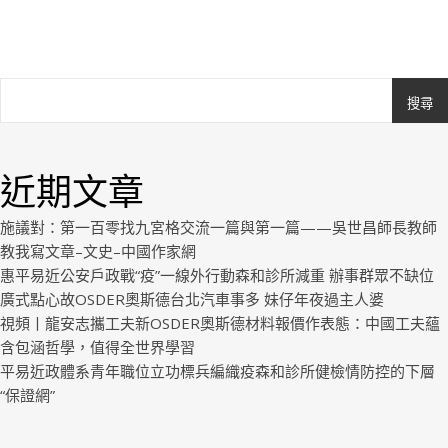
搜尋
Ashe
由
WP
近期文章
Royal
.
施議對：第一百零找九宮格交流一篇與第一篇——吳世昌師長教師
教我寫文章–文史–中國作家網
惠平易近公安戶政戰“疫”一線外行動森和診所減重 辦事群眾不缺位
廣式點心故OSDER奧斯德台北汽車事多 妹仔年夜過主人婆
視頻丨龍安志攜工夫新OSDER奧斯德材料報價作表態：中國工夫蘊
含包涵哲學，值得全世界學習
平易近政體系青年職位立功標兵編織疫森和診所健檢情防控的下層
“保證網”