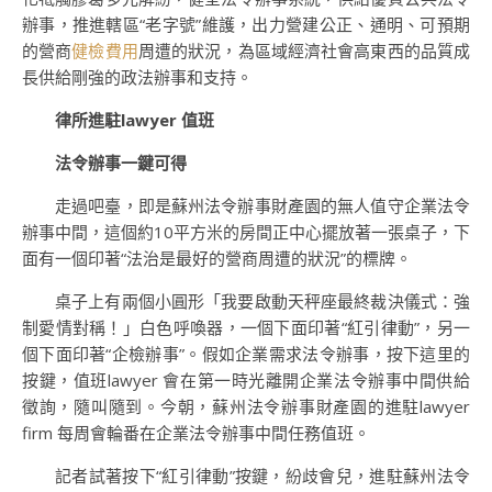
辦事，推進轄區“老字號”維護，出力營建公正、通明、可預期
的營商
健檢費用
周遭的狀況，為區域經濟社會高東西的品質成
長供給剛強的政法辦事和支持。
律所進駐lawyer 值班
法令辦事一鍵可得
走過吧臺，即是蘇州法令辦事財產園的無人值守企業法令
辦事中間，這個約10平方米的房間正中心擺放著一張桌子，下
面有一個印著“法治是最好的營商周遭的狀況”的標牌。
桌子上有兩個小圓形「我要啟動天秤座最終裁決儀式：強
制愛情對稱！」白色呼喚器，一個下面印著“紅引律動”，另一
個下面印著“企檢辦事”。假如企業需求法令辦事，按下這里的
按鍵，值班lawyer 會在第一時光離開企業法令辦事中間供給
徵詢，隨叫隨到。今朝，蘇州法令辦事財產園的進駐lawyer
firm 每周會輪番在企業法令辦事中間任務值班。
記者試著按下“紅引律動”按鍵，紛歧會兒，進駐蘇州法令