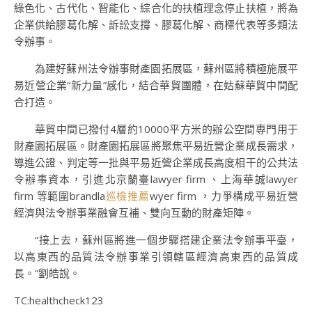
綠色化、古代化、智能化、綜合化的扶植理念停止扶植，將為
企業供給膠葛化解、訴訟支撐、膠葛化解、商標代表等多類法
令辦事。
為建好蘇州法令辦事財產園拓展區，蘇州區將積極施展平
易近營企業“新力量”感化，結合華貿團體，在姑蘇華貿中間配
合打造。
華貿中間已撥付4層約10000平方米的辦公空間專門用于
財產園拓展區。財產園拓展區將聚焦平易近營企業成長需求，
導進公證、判定等一批與平易近營企業成長高度相干的公共法
令辦事資本，引進北京蘭臺lawyer firm 、上海華誠lawyer
firm 等範圍brandla
巡檢推薦
wyer firm ，力爭構成平易近營
經濟與法令辦事業融會互補、雙向互動的財產矩陣。
“接上去，蘇州區將進一個步驟搭建企業法令辦事平臺，
以高東西的品質法令辦事業引領轄區經濟高東西的品質成
長。”劉皓說。
TC:healthcheck123