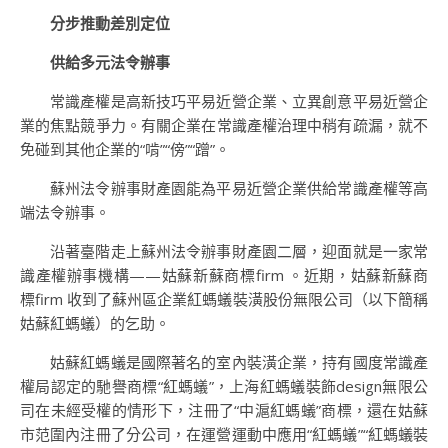
分步推動差別定位
供給多元法令辦事
常識產權是高新技巧平易近營企業、立異創意平易近營企
業的焦點競爭力。有關企業在常識產權治理中稍有疏漏，就不
免碰到其他企業的“啃”“傍”“蹭”。
蘇州法令辦事財產園能為平易近營企業供給常識產權等高
端法令辦事。
沿著臺階走上蘇州法令辦事財產園二層，迎面就是一家常
識產權辦事機構——姑蘇新蘇商標firm 。近期，姑蘇新蘇商
標firm 收到了蘇州區企業紅螞蟻裝潢股份無限公司（以下簡稱
姑蘇紅螞蟻）的乞助。
姑蘇紅螞蟻是國際著名的室內裝潢企業，持有國度常識產
權局認定的馳譽商標“紅螞蟻”，上海紅螞蟻裝飾design無限公
司在未經受權的情形下，注冊了“中滬紅螞蟻”商標，還在姑蘇
市范圍內注冊了分公司，在運營運動中應用“紅螞蟻”“紅螞蟻裝