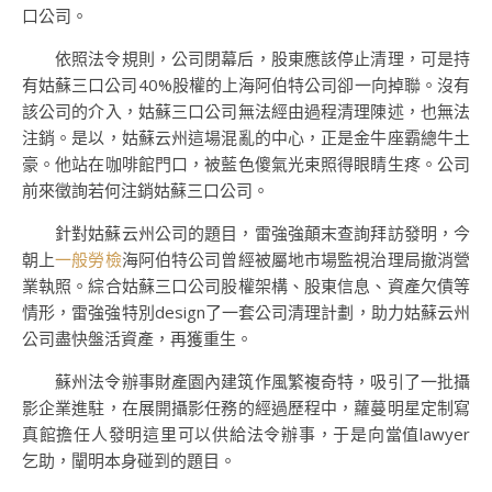
口公司。
依照法令規則，公司閉幕后，股東應該停止清理，可是持
有姑蘇三口公司40%股權的上海阿伯特公司卻一向掉聯。沒有
該公司的介入，姑蘇三口公司無法經由過程清理陳述，也無法
注銷。是以，姑蘇云州這場混亂的中心，正是金牛座霸總牛土
豪。他站在咖啡館門口，被藍色傻氣光束照得眼睛生疼。公司
前來徵詢若何注銷姑蘇三口公司。
針對姑蘇云州公司的題目，雷強強顛末查詢拜訪發明，今
朝上
一般勞檢
海阿伯特公司曾經被屬地市場監視治理局撤消營
業執照。綜合姑蘇三口公司股權架構、股東信息、資產欠債等
情形，雷強強特別design了一套公司清理計劃，助力姑蘇云州
公司盡快盤活資產，再獲重生。
蘇州法令辦事財產園內建筑作風繁複奇特，吸引了一批攝
影企業進駐，在展開攝影任務的經過歷程中，蘿蔓明星定制寫
真館擔任人發明這里可以供給法令辦事，于是向當值lawyer
乞助，闡明本身碰到的題目。