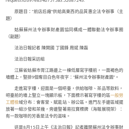
requestId:697e834b7515a3.52687243.
原題目：“前店后廠”供給高東西的品質惠企法令辦事（主
題）
姑蘇蘇州法令辦事財產園協同構成一體聯動法令辦事圈
（副題）
法治日報記者 陳開國 丁國鋒 周斌 陳磊
法治日報采訪組
江蘇省姑蘇市胥江路邊上一棟低層寫字樓前，一面褐色的
墻體上，豎排9個奪目白色年夜字：“蘇州法令辦事財產園”。
走進寫字樓，迎面是一個吧臺，供給咖啡、茶品等飲料，
吧臺前的墻上豎立一塊顯示板，下面標示著寫字樓的區
一般勞
工體檢
域分布：會客堂、賦能站、辦公區。進門左手邊區域擺
放著一組沙發和茶幾，旁邊豎著易拉寶標牌（海報展現架）：
有一款咖啡的芳香是法令的滋味。
這是8月15日上午《法治日報》記者離開蘇州法令辦事財