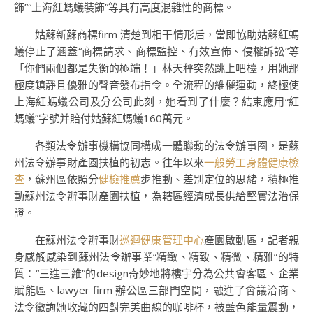
飾”“上海紅螞蟻裝飾”等具有高度混雜性的商標。
姑蘇新蘇商標firm 清楚到相干情形后，當即協助姑蘇紅螞
蟻停止了涵蓋“商標請求、商標監控、有效宣佈、侵權訴訟”等
「你們兩個都是失衡的極端！」林天秤突然跳上吧檯，用她那
極度鎮靜且優雅的聲音發布指令。全流程的維權運動，終極使
上海紅螞蟻公司及分公司此刻，她看到了什麼？結束應用“紅
螞蟻”字號并賠付姑蘇紅螞蟻160萬元。
各類法令辦事機構協同構成一體聯動的法令辦事圈，是蘇
州法令辦事財產園扶植的初志。往年以來
一般勞工身體健康檢
查
，蘇州區依照分
健檢推薦
步推動、差別定位的思緒，積極推
動蘇州法令辦事財產園扶植，為轄區經濟成長供給堅實法治保
證。
在蘇州法令辦事財
巡迴健康管理中心
產園啟動區，記者親
身感觸感染到蘇州法令辦事業“精緻、精致、精微、精雅”的特
質：“三進三維”的design奇妙地將樓宇分為公共會客區、企業
賦能區、lawyer firm 辦公區三部門空間，融進了會議洽商、
法令徵詢她收藏的四對完美曲線的咖啡杯，被藍色能量震動，