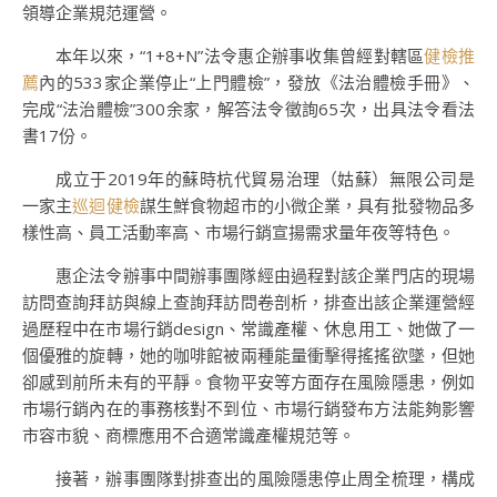
領導企業規范運營。
本年以來，“1+8+N”法令惠企辦事收集曾經對轄區
健檢推
薦
內的533家企業停止“上門體檢”，發放《法治體檢手冊》、
完成“法治體檢”300余家，解答法令徵詢65次，出具法令看法
書17份。
成立于2019年的蘇時杭代貿易治理（姑蘇）無限公司是
一家主
巡迴健檢
謀生鮮食物超市的小微企業，具有批發物品多
樣性高、員工活動率高、市場行銷宣揚需求量年夜等特色。
惠企法令辦事中間辦事團隊經由過程對該企業門店的現場
訪問查詢拜訪與線上查詢拜訪問卷剖析，排查出該企業運營經
過歷程中在市場行銷design、常識產權、休息用工、她做了一
個優雅的旋轉，她的咖啡館被兩種能量衝擊得搖搖欲墜，但她
卻感到前所未有的平靜。食物平安等方面存在風險隱患，例如
市場行銷內在的事務核對不到位、市場行銷發布方法能夠影響
市容市貌、商標應用不合適常識產權規范等。
接著，辦事團隊對排查出的風險隱患停止周全梳理，構成