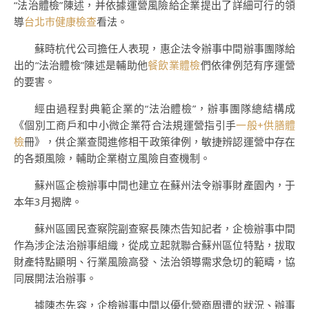
“法治體檢”陳述，并依據運營風險給企業提出了詳細可行的領
導
台北巿健康檢查
看法。
蘇時杭代公司擔任人表現，惠企法令辦事中間辦事團隊給
出的“法治體檢”陳述是輔助他
餐飲業體檢
們依律例范有序運營
的要害。
經由過程對典範企業的“法治體檢”，辦事團隊總結構成
《個別工商戶和中小微企業符合法規運營指引手
一般+供膳體
檢
冊》，供企業查閱進修相干政策律例，敏捷辨認運營中存在
的各類風險，輔助企業樹立風險自查機制。
蘇州區企檢辦事中間也建立在蘇州法令辦事財產園內，于
本年3月揭牌。
蘇州區國民查察院副查察長陳杰告知記者，企檢辦事中間
作為涉企法治辦事組織，從成立起就聯合蘇州區位特點，拔取
財產特點顯明、行業風險高發、法治領導需求急切的範疇，協
同展開法治辦事。
據陳杰先容，企檢辦事中間以優化營商周遭的狀況、辦事