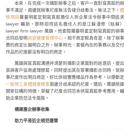
本來，在完成一次攝影辦事之后，客戶一直對寫真館的辦
事不滿足，兩邊就辦事尺度無法告竣分歧看法。無法之下，
體
檢項目
蘿蔓明星定制寫真館擔任人到企業法令辦事中間追求
lawyer 輔助，那時招待這名擔任人的是江蘇漫修（姑蘇）
lawyer firm lawyer 萬鎮。他查閱蘿蔓明星定制寫真館的辦事
合同后發明
巡迴健康管理中心
，相干商定較為含混，除了辦事
費的商定比擬明白之外，辦事時光、套餐內在的事務以及交付
作品的尺度都沒有明白的商定。
萬鎮與寫真館溝通并清楚到攝影企業面對的迷惑后，提出
其與客戶協商處理膠葛。同時提出其在簽署攝影合同時，就辦
事尺度作出明白商定，好比供給響應樣品作為參考，以便斷定
一般勞工身體健康檢查
兩邊分歧承認的尺度。隨后，萬鎮依據
開麥拉構的特徵，草擬了尺度合同范本供寫真館參考應用，輔
助企業防范法令風險。
構建惠企辦事收集
助力平易近企規范運營