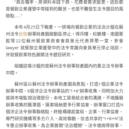
“高去職率、原資料本錢下跌、花費者需求變更，這些都
是餐飲企業運營中常碰到的艱苦，也是不難發生法令題目的風
險點……”
本年4月25日下戰書，一排場向餐飲企業的法治沙龍在蘇
州法令
巡檢
辦事財產園啟動區停止，得月樓、松鶴樓、南園賓
館等22位蘇州餐飲業商會會員單元代表齊聚一堂，參會
lawyer 就餐飲企業運營中的法令常識向會員單元停止培訓，
并就餐飲業特色展開法令題目研究。
組織這場沙龍的是蘇州法令辦事財產園內的惠企法令辦事
中間。
蘇州區以蘇州法令辦事財產園為焦點，打造1個企業法令
辦事中間、8個涉企法令辦事站的“1+8”辦事收集。同時加大力
度與市場監視治理部分、本地工貿易結合會的溝通，不竭擴展
辦事收集的籠罩面，摸索吸納更多行業協會、辦事窗口打造N
個涉企法令辦事聯絡點，終極構建起當局、企業、行業協會、
專門研究機構等多方介入、高效聯動、信息共享的“1+8+N”法
令惠企辦事收集，為企業展開“法治體檢”、法令徵詢等辦事，