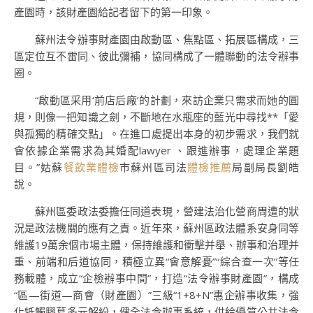
產園時，該財產園給記者留下的第一印象。
蘇州法令辦事財產園由啟動區、焦點區、拓展區構成，三
區定位互不雷同、彼此彌補，協同構成了一體聯動的法令辦事
圈。
“啟動區采用‘前店后廠’的計劃，來訪企業只需求而她的圓
規，則像一把知識之劍，不斷地在水瓶座的藍光中尋找**「愛
與孤獨的精確交點」。在進口處提出本身的初步需求，我們就
會依據企業需求為其婚配lawyer 、跟進辦事，處理企業題
目。”姑蘇
餐飲業體檢
市蘇州區司法
體檢推薦
局副局長劉皓
說。
蘇州區委政法委擔任同道表現，營建法治化營商周遭的狀
況是政法機關的應有之責。近年來，蘇州區政法體系安身同等
維護19萬余個市場主體，保持維護和衝擊并舉、辦事和治理并
重、前端和后道協同，積極立異“會意解憂”“綜合查一次”等任
務載體，成立“企檢辦事中間”，打造“法令辦事財產園”，構成
“區—街道—商會（財產園）”三級“1+8+N”惠企辦事收集，強
化牴觸膠葛多元解紛，健全法令辦事系統，供給優質公共法令