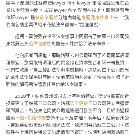
辦事財產園的江蘇成寰lawyer firm lawyer 雷強強就呈現在企
業法令辦事中間。成寰lawyer firm 就開在樓上，聽到鈴聲后
值班lawyer 幾
餐飲業體檢
分鐘內就能
身體健康檢查
上去。“我
們向乞助企業供給不花錢法令徵詢。”雷強強說。
近期，雷強強在企業法令辦事中間招待了姑蘇三口公司股
東姑蘇云州公
供膳體檢
司擔任人并供給了法令辦事。
他向記者回想道，那時姑蘇云州公司碰到了公司閉幕后清
理事宜，急需取得清理后的資金停止資本整合和新一輪投資，
他們在收集平臺上搜刮法令辦事機構時，清楚到位于公司四周
的蘇州法令辦事財產園，便前來徵詢并碰到了雷強強。聽了雷
強強的解答后決議委托其供給法令辦事。
2020年，姑蘇云州公司與上海阿伯特公司等5位股東配合
投資建立了姑蘇三口公司，姑蘇
勞工健檢
三口公司建立后運營
碰到艱苦，各股東之間就公司運營題目發生不合，且經由過程
股東
一般+供膳體檢
會仍不克不及處理。兩年后，姑蘇云州公
司告狀至姑蘇市蘇州區國民法院，請求閉幕姑蘇三口公司。該
案件在上海阿伯特公司出席情形下審理，法院判決閉幕姑蘇三