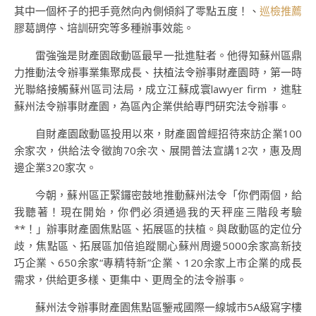
其中一個杯子的把手竟然向內側傾斜了零點五度！、
巡檢推薦
膠葛調停、培訓研究等多種辦事效能。
雷強強是財產園啟動區最早一批進駐者。他得知蘇州區鼎
力推動法令辦事業集聚成長、扶植法令辦事財產園時，第一時
光聯絡接觸蘇州區司法局，成立江蘇成寰lawyer firm ，進駐
蘇州法令辦事財產園，為區內企業供給專門研究法令辦事。
自財產園啟動區投用以來，財產園曾經招待來訪企業100
余家次，供給法令徵詢70余次、展開普法宣講12次，惠及周
邊企業320家次。
今朝，蘇州區正緊鑼密鼓地推動蘇州法令「你們兩個，給
我聽著！現在開始，你們必須通過我的天秤座三階段考驗
**！」辦事財產園焦點區、拓展區的扶植。與啟動區的定位分
歧，焦點區、拓展區加倍追蹤關心蘇州周邊5000余家高新技
巧企業、650余家“專精特新”企業、120余家上市企業的成長
需求，供給更多樣、更集中、更周全的法令辦事。
蘇州法令辦事財產園焦點區鑒戒國際一線城市5A級寫字樓