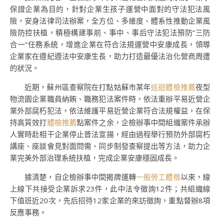
保證企業為目的，針對企業生孩子運營中面對的守法犯法風
險，安身法律司法辦案，全方位、多維度、體系性推動企業風
險防控扶植，積極構建事前、事中、事后守法犯法預防“三防
合一”任務系統，增進企業在符合法規運營中安康成長，領導
企業家在遵紀遵法中安康生長，助力打造最優法治化營商周遭
的狀況。
近期，蘇州區查察院在打點姑蘇市某年
巡迴體檢推薦
夜型
物流園企業職員納賄、職務犯法案件時，依法重辦平易近營企
業外部腐朽犯法，依法維護平易近營企業符合法規權益，在保
持高質效打
體檢推薦
點案件之余，企檢辦事中間組織案件承辦
人實時赴相干企業停止普法宣揚，經由過程舉行預防外部腐朽
講座、座談會見對面問需、同步制發查察提出等方法，助力企
業完美外部治理系統扶植，完成企業安康穩固成長。
據清楚，自企檢辦事中間揭牌運轉
一般勞工體檢
以來，線
上線下共接受企業訴求23件，此中法令徵詢12件；共組織線
下值班近20次，先后招待12家企業的來訪徵詢，重點督辦8項
反應事務。