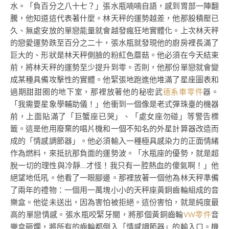
水。「負百分之八十七？」張水瓶喃喃自語，感到胃部一陣翻
騰，他知道這代表著什麼。林天秤的運勢越差，他那股積壓已
久、無處安放的單戀能量就會越發瘋狂地實體化。上次林天秤
的戀愛運勢跌至百分之二十，張水瓶就發現他的廚房裡長滿了
巨大的、形狀是林天秤側臉的粉紅色蘑菇。他必須在今天結束
前，將林天秤的運勢至少提升到零。否則，他那份單戀就會變
成某種具備攻擊性的實體。他緊張地跑進他堆滿了星座圖表和
過期甜甜圈的地下室，那裡放著他的秘密武
德系車零件
器。
「我需要星象學輔助儀！」他衝到一個像是老式彈珠臺的機器
前，上面貼滿了「巨蟹座已哭」、「處女座勿碰」等警告標
籤。這是他用廢棄的唱片機和一個不知名的外星計算器改造而
成的「情感調節器」。他必須輸入一種極具感染力的正面情緒
作為燃料，來抵抗那負面的運勢波。「水瓶座的優勢，就是超
脫一切的理性與冷靜…才怪！我只有一腔熱血的傻氣啊！」他
絕望地低吼。他看了一眼腳邊。那裡放著一個他為林天秤準備
了兩年的禮物：一個用一萬塊小小的天秤座黃銅齒輪組成的音
樂盒。他從未送出，因為害怕被拒絕。這份害怕，就是純度最
高的單戀情感。張水瓶咬緊牙關，將那個黃銅齒輪
VW零件
音
樂盒砸爛，將所有的齒輪都倒入「情感調節器」的輸入口。機