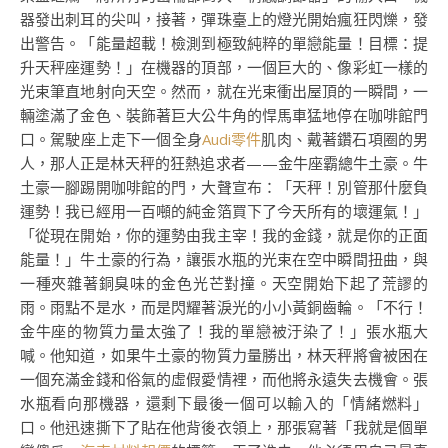
器發出刺耳的尖叫，接著，彈珠臺上的燈光開始瘋狂閃爍，發
出警告。「能量超載！檢測到極致純粹的單戀能量！目標：提
升天秤座運勢！」在機器的頂部，一個巨大的、像彩虹一樣的
光束筆直地射向天空。然而，就在光束衝出屋頂的一瞬間，一
輛塗滿了金色、裝飾著巨大公牛角的悍馬車猛地停在咖啡館門
口。駕駛座上走下一個全身
Audi零件
肌肉、戴著鑽石項圈的男
人，那人正是林天秤的狂熱追求者——金牛座霸總牛土豪。牛
土豪一腳踢開咖啡館的門，大聲宣布：「天秤！別管那什麼負
運勢！我已經用一百噸的純金箔買下了今天所有的壞運氣！」
「從現在開始，你的運勢由我主宰！我的金錢，就是你的正面
能量！」牛土豪的行為，讓張水瓶的光束在空中瞬間扭曲，與
一種夾雜著銅臭味的金色光芒對撞。天空開始下起了荒謬的
雨。雨點不是水，而是閃耀著淚光的小小黃銅齒輪。「不行！
金牛座的物質力量太強了！我的單戀被汙染了！」張水瓶大
喊。他知道，如果牛土豪的物質力量勝出，林天秤將會被困在
一個充滿金錢和俗氣的虛假愛情裡，而他將永遠失去機會。張
水瓶看向那機器，還剩下最後一個可以輸入的「情緒燃料」
口。他迅速撕下了貼在他背後衣領上，那張寫著「我就是個單