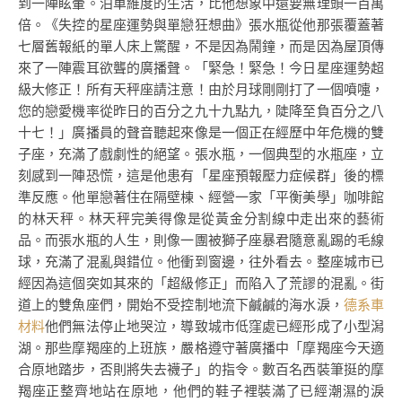
到一陣眩暈。泊車維度的生活，比他想象中還要無理頭一百萬
倍。《失控的星座運勢與單戀狂想曲》張水瓶從他那張覆蓋著
七層舊報紙的單人床上驚醒，不是因為鬧鐘，而是因為屋頂傳
來了一陣震耳欲聾的廣播聲。「緊急！緊急！今日星座運勢超
級大修正！所有天秤座請注意！由於月球剛剛打了一個噴嚏，
您的戀愛機率從昨日的百分之九十九點九，陡降至負百分之八
十七！」廣播員的聲音聽起來像是一個正在經歷中年危機的雙
子座，充滿了戲劇性的絕望。張水瓶，一個典型的水瓶座，立
刻感到一陣恐慌，這是他患有「星座預報壓力症候群」後的標
準反應。他單戀著住在隔壁棟、經營一家「平衡美學」咖啡館
的林天秤。林天秤完美得像是從黃金分割線中走出來的藝術
品。而張水瓶的人生，則像一團被獅子座暴君隨意亂踢的毛線
球，充滿了混亂與錯位。他衝到窗邊，往外看去。整座城市已
經因為這個突如其來的「超級修正」而陷入了荒謬的混亂。街
道上的雙魚座們，開始不受控制地流下鹹鹹的海水淚，
德系車
材料
他們無法停止地哭泣，導致城市低窪處已經形成了小型潟
湖。那些摩羯座的上班族，嚴格遵守著廣播中「摩羯座今天適
合原地踏步，否則將失去襪子」的指令。數百名西裝筆挺的摩
羯座正整齊地站在原地，他們的鞋子裡裝滿了已經潮濕的淚