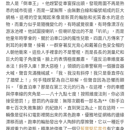
款人是「倒車王」。他趕緊從車窗探出頭，發現周圍不再是熟
悉的城市街道，而是一望無際、由無數白線和編號組成的巨大
網格。這裡的空氣聞起來像是新買的輪胎和劣質香水的混合
物，而重力似乎是隨機變化的，有時感覺很重，有時像漂浮在
游泳池裡。他試圖按喇叭，但喇叭發出的不是「叭叭」，而是
他童年時學會的、關於泊車口訣的魔性兒歌。四面八方傳來了
刺耳的剎車聲，接著，一群穿著反光背心和戴著白色安全帽的
人朝他衝來。這些人手裡拿的不是警棍，而是長長的測量尺和
巨大的電子角度儀，臉上的表情極度嚴肅。「違反泊車維度基
本法！斜停入庫！罪大惡極！」領頭的泊車警察用一個擴音器
大喊，聲音充滿機械感。「我、我沒有斜停！我只是垂直停在
了牆壁上！」何手殘趕緊為自己辯解，但聲音因為恐懼而顫
抖。「垂直泊車？那是在第三次元的行為，在這裡，你的車體
與停車線的夾角是——八十九點七度！按照維度法則，你必須
接受懲罰！」懲罰的內容是：無限次觀看一部名為**《新手泊
車七百次失敗集錦》的紀錄片，直到哭泣為止。就在這時，一
輛像是從科幻電影裡開出來的黑色跑車，優雅地從網格的邊緣
漂移而過。跑車的輪胎發出令人陶醉的摩擦聲，它以一種近乎
蔑視重力的姿態，精準地停進了一個只
藍寶堅尼零件
有它車身