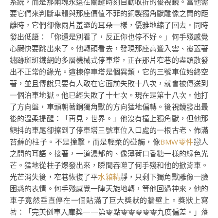
系統，而是那兩塊永遠在關鍵時刻自動收折的後視鏡。當他需
要它們來判斷車體與那座價值不菲的銅製獨角獸雕像之間的距
離時，它們卻像兩片羞澀的耳朵一樣，優雅地縮了回去。同時
發出低語：「你還是別看了，反正你也停不好。」何手殘感覺
心臟快要跳出來了。他轉頭看去，發現那座高聳入雲、覆蓋著
鏽跡斑斑鐵網的多層機械式停車塔，正在那片窄巷的盡頭散發
出不正常的綠光。這棟停車塔是個異類，它的三號車位始終空
著，並且傳說只要有人敢在它面前失敗十八次，就會被傳送到
一個泊車地獄。他已經失敗了十七次。現在是第十八次。他打
了方向盤，車頭朝著銅獨角獸的方向猛地偏轉。後視鏡發出最
後的溫柔提醒：「再見，世界。」他沒有撞上獨角獸，但他那
顫抖的車尾卻擦到了停車塔三號車位入口處的一根古老、佈滿
苔蘚的柱子。不是撞擊，而是輕柔的碰觸，像
BMW零件
戀人
之間的耳語。接著，一道濃郁的、像薄荷口香糖一樣的綠色光
芒。猛地從柱子爆發出來，瞬間吞噬了何手殘和他的掀背車。
光芒消失後，窄巷恢復了平
水箱精
靜，只剩下獨角獸雕像一臉
困惑的表情。何手殘感覺一陣天旋地轉，等他回過神來，他的
車子竟然垂直停在一個貼滿了巨大獎狀的牆壁上。獎狀上寫
著：「完美倒車入庫獎——第零點零零零零零九度偏差。」落