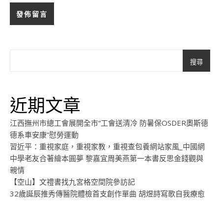
搜尋
近期文章
江西撫州市總工會展開全市“工會送清冷 防暑保OSDER奧斯德
德系車安康”慰勞運動
習近平：重視家庭，重視家教，重視查包養網站家風_中國網
中學老友合著繪本圓夢 黎嘉宜周美燕第一本書反思金錢觀與
親情
【空山】文禮書找九宮格空間院參訪記
32歲誕辰推秀傳醫院體檢首支創作單曲 胡煜詩寫歌自我療愈