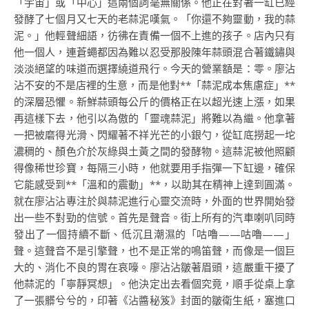
「宇宙」或「中心」這兩個詞毫無關係。他正在對著一缸已經
發酵了七個月又七天的老蒜泥嘆氣。「你還不夠靈動，我的蒜
泥。」他輕聲細語，彷彿在責備一個不上進的孩子。店內只有
他一個人，連蒼蠅都因為難以忍受那股陳年蒜頭混合著鐵鏽與
淡淡絕望的味道而選擇繞道飛行。今天的營業額是：零。廖沾
沾不安的不是店裡的生意，而是他對**「蒜泥成本焦慮症」**
的深層恐懼。新鮮蒜頭每公斤的價格正在以超光速上漲，如果
再這樣下去，他引以為傲的「靈魂蒜泥」將難以為繼。他拿著
一把被磨得光滑、閃耀著不祥光芒的小銀勺，從缸底撈起一坨
濃稠的、顏色介於灰綠與土黃之間的發酵物。這蒜泥被他照顧
得像稀世珍寶，每隔三小時，他就要用手指彈一下缸邊，確保
它能感受到**「溫和的震動」**，以助其在精神上達到圓滿。
就在廖沾沾專注於與蒜泥進行心靈交流時，外面的世界開始發
出一些不對勁的信號。首先是聲音。街上所有的汽車喇叭同時
發出了一個持續不斷、低沉且潮濕的「咕嚕——咕嚕——」
聲。這聲音不是引擎聲，也不是正常的鳴笛聲，而像是一個巨
大的、消化不良的胃在哀嚎。廖沾沾皺著眉頭，這嚴重干擾了
他蒜泥的「寧靜冥想」。他決定出去看個究竟，順手從桌上拿
了一張髒兮兮的，印著《沾醬秘笈》封面的皺衛生紙，塞進口