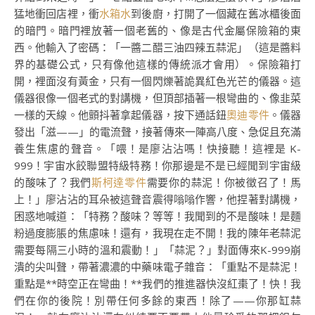
猛地衝回店裡，衝
水箱水
到後廚，打開了一個藏在舊冰櫃後面
的暗門。暗門裡放著一個老舊的、像是古代金屬保險箱的東
西。他輸入了密碼：「一醬二醋三油四辣五蒜泥」（這是醬料
界的基礎公式，只有像他這樣的傳統派才會用）。保險箱打
開，裡面沒有黃金，只有一個閃爍著詭異紅色光芒的儀器。這
儀器很像一個老式的對講機，但頂部插著一根彎曲的、像韭菜
一樣的天線。他顫抖著拿起儀器，按下通話鈕
奧迪零件
。儀器
發出「滋——」的電流聲，接著傳來一陣高八度、急促且充滿
養生焦慮的聲音。「喂！是廖沾沾嗎！快接聽！這裡是 K-
999！宇宙水餃聯盟特級特務！你那邊是不是已經聞到宇宙級
的酸味了？我們
斯柯達零件
需要你的蒜泥！你被徵召了！馬
上！」廖沾沾的耳朵被這聲音震得嗡嗡作響，他捏著對講機，
困惑地喊道：「特務？酸味？等等！我聞到的不是酸味！是麵
粉過度膨脹的焦慮味！還有，我現在走不開！我的陳年老蒜泥
需要每隔三小時的溫和震動！」「蒜泥？」對面傳來K-999崩
潰的尖叫聲，帶著濃濃的中藥味電子雜音：「重點不是蒜泥！
重點是**時空正在彎曲！**我們的推進器快沒紅棗了！快！我
們在你的後院！別帶任何多餘的東西！除了——你那缸蒜