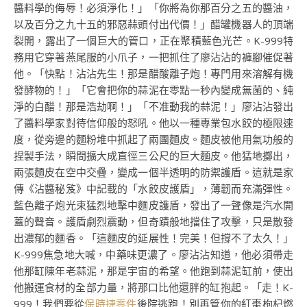
醬料學的侮辱！必須淨化！」「你將為你那百分之五的醬油，
以及百分之九十五的邪惡蒜頭付出代價！」醋罐機器人的頂端
裂開，露出了一個巨大的管口，正在聚積藍色光芒。K-999特
務用它穿著燕尾服的小爪子，一把抓住了廖沾沾的褲腳催促著
他。「快點！沾沾先生！那是醋酸離子炮！專門用來溶解有機
發酵物的！」「它會把你的蒜泥在零點一秒內變成無菌的、純
淨的白醋！那是浩劫啊！」「不准動我的蒜泥！」廖沾沾發出
了醬料學家對待信仰般的怒吼。他以一種專業包水餃的極限速
度，從旁邊的麵粉堆中抓起了兩團麵皮。麵皮被他用氣功般的
捏製手法，瞬間擴大成直徑三公尺的巨大麵皮。他猛地擲出，
兩張麵皮在空中交疊，變成一個半透明的防禦護盾。這就是家
傳《沾醬秘笈》中記載的「水餃皮護盾」，薄韌而充滿彈性。
藍色離子炮光束猛烈地擊中麵皮護盾，發出了一聲像是汽水開
蓋的聲音。護盾劇烈震動，但奇蹟般地擋住了攻擊，只是散發
出濃郁的麵香。「這麵皮的延展性！完美！但撐不了太久！」
K-999焦急地大喊，中藥味更濃了。廖沾沾知道，他必須帶走
他那缸陳年老蒜泥，那是宇宙的希望。他跑到蒜泥缸前，使出
他搬運食材的全部力量，將那口比他還胖的缸抱起。「走！K-
999！我們要從
保時捷零件
後院逃跑！別再管你的紅棗枸杞燃