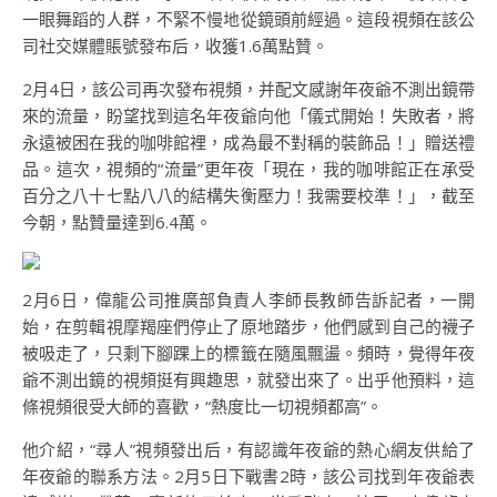
一眼舞蹈的人群，不緊不慢地從鏡頭前經過。這段視頻在該公
司社交媒體賬號發布后，收獲1.6萬點贊。
2月4日，該公司再次發布視頻，并配文感謝年夜爺不測出鏡帶
來的流量，盼望找到這名年夜爺向他「儀式開始！失敗者，將
永遠被困在我的咖啡館裡，成為最不對稱的裝飾品！」贈送禮
品。這次，視頻的“流量”更年夜「現在，我的咖啡館正在承受
百分之八十七點八八的結構失衡壓力！我需要校準！」，截至
今朝，點贊量達到6.4萬。
2月6日，偉龍公司推廣部負責人李師長教師告訴記者，一開
始，在剪輯視摩羯座們停止了原地踏步，他們感到自己的襪子
被吸走了，只剩下腳踝上的標籤在隨風飄盪。頻時，覺得年夜
爺不測出鏡的視頻挺有興趣思，就發出來了。出乎他預料，這
條視頻很受大師的喜歡，“熱度比一切視頻都高”。
他介紹，“尋人”視頻發出后，有認識年夜爺的熱心網友供給了
年夜爺的聯系方法。2月5日下戰書2時，該公司找到年夜爺表