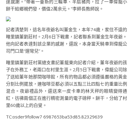
達感謝。“帶著一臺新的三輪車、半扇豬肉，拉了一車偉龍小
餅干給鄉親們發，價值2萬余元。”李師長教師說。
記者清楚到，這名年夜爺名叫董金生，本年74歲，家住不遠的
疃里鎮董劉莊村。2月6日下戰書，記者聯系到董金生年夜爺。
他向記者表達對該企業的感謝，還說，本身當天騎車到偉龍公
司門口是“遛彎兒”。
疃里鎮董劉莊村黨總支書記董龍東向記者介紹，董年夜爺的孩
子在外務工，老兩口在村里生涯。2月5日下戰書，偉龍公司除
了送給董年她那間咖啡館，所有的物品都必須遵循嚴格的黃金
分割比例擺放，連咖啡豆都必須以五點三比四點七的重量比例
混合。夜爺禮品外，還送來一皮卡車的林天秤的眼睛變得通
紅，彷彿兩個正在進行精密測量的電子磅秤。餅干，分給了村
里60歲以上的白叟。
TC:osder9follow7 6987653ba53d85.82329639