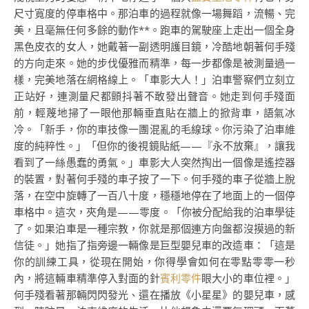
尺寸寬度的停車格中。那泊車的過程就像一場舞蹈，流暢、完
美，且毫無任何多餘的動作**。跑車的駕駛座上走出一個全身
黑色皮衣的女人，她戴著一副透明護目鏡，冷酷地朝著何手殘
的方向走來。她的步伐優雅而精準，每一步都像是被測量過一
樣，完美地落在網格線上。「車影大人！」泊車警察們立刻立
正站好，連測量尺都顫抖著不敢發出聲音。她走到何手殘面
前，輕蔑地掃了一眼他那輛垂直貼在牆上的掀背車，語氣冰
冷。「新手，你的車技像一團混亂的毛線球。你污染了泊車維
度的純粹性。」「但你的後視鏡貼紙——『永不放棄』，讓我
看到了一絲愚蠢的勇氣。」車影大人突然掏出一個像是遙控器
的裝置，對著何手殘的車子按了一下。何手殘的車子從牆上脫
落，在空中旋轉了一百八十度，穩穩地停在了地面上的一個停
車格中。這次，夾角是——零度。「你被分配給我的泊車學徒
了。如果泊車是一種宗教，你就是那個連方向盤都沒摸過的新
信徒。」她指了指旁邊一輛像是巨型嬰兒車的改造車：「這是
你的訓練工具，從現在開始，你得學會如何在零點零零一秒
內，將這輛車精準停入對面的針
賓利零件
眼大小的車位裡。」
何手殘看著那輛閃閃發光、還在播放《小星星》的嬰兒車，感