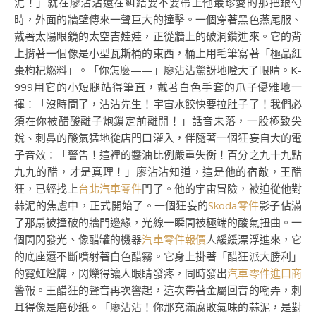
泥！」就在廖沾沾還在糾結要不要帶上他最珍愛的那把銀勺
時，外面的牆壁傳來一聲巨大的撞擊。一個穿著黑色燕尾服、
戴著太陽眼鏡的太空吉娃娃，正從牆上的破洞鑽進來。它的背
上揹著一個像是小型瓦斯桶的東西，桶上用毛筆寫著「極品紅
棗枸杞燃料」。「你怎麼——」廖沾沾驚訝地瞪大了眼睛。K-
999用它的小短腿站得筆直，戴著白色手套的爪子優雅地一
揮：「沒時間了，沾沾先生！宇宙水餃快要拉肚子了！我們必
須在你被醋酸離子炮鎖定前離開！」話音未落，一股極致尖
銳、刺鼻的酸氣猛地從店門口灌入，伴隨著一個狂妄自大的電
子音效：「警告！這裡的醬油比例嚴重失衡！百分之九十九點
九九的醋，才是真理！」廖沾沾知道，這是他的宿敵，王醋
狂，已經找上
台北汽車零件
門了。他的宇宙冒險，被迫從他對
蒜泥的焦慮中，正式開始了。一個狂妄的
Skoda零件
影子佔滿
了那扇被撞破的牆門邊緣，光線一瞬間被極端的酸氣扭曲。一
個閃閃發光、像醋罐的機器
汽車零件報價
人緩緩漂浮進來，它
的底座還不斷噴射著白色醋霧。它身上掛著「醋狂派大勝利」
的霓虹燈牌，閃爍得讓人眼睛發疼，同時發出
汽車零件進口商
警報。王醋狂的聲音再次響起，這次帶著金屬回音的嘲弄，刺
耳得像是磨砂紙。「廖沾沾！你那充滿腐敗氣味的蒜泥，是對