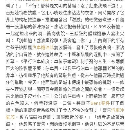
料了！」「不行！燃料是文明的基礎！沒了紅棗我飛不遠！」
吉娃娃特務抗議。它用小嘴咬住廖沾沾的衣領，同時開啟了它
背上的枸杞推進器。推進器發出「滋滋」的輕微煎煮聲，伴隨
著一股濃郁的蔘味爆發。廖沾沾抱著蒜泥缸、K-999咬著他，
一起從撞出來的洞口衝向後院。王醋狂的醋罐機器人發出尖
叫：「別想逃！醬油黨餘孽！我會追上你！」店內剩下的所有
空盤子被醋酸
汽車機油芯
氣波震碎，發出了最後的哀鳴。廖沾
沾的宇宙冒險，就在這片蒜泥、中藥和醋酸的混亂中，拉開了
帷幕。《平行泊車維度：車位爭奪戰》何手殘的人生，被兩個
巨大的陰影籠罩著：停車費，以及平行泊車。他那輛老舊的掀
背車，彷彿繼承了他所有的駕駛焦慮，從未在他需要時提供過
任何幫助。今天，他面臨的是城市傳說中最恐怖的挑戰，一條
夾在理髮店與一間專賣金屬雕像的畫廊之間的窄巷。一個看起
來比他車子尺寸小上三十公分的停車格，上面還灑著一層可疑
的白色粉末。何手殘深吸一口氣。將車子
Benz零件
打了倒
檔。他的車載語音系統發出了令人不快的女聲：「警告
汽車冷
氣芯
，後方障礙物距離：無限趨近於零。」「請考慮放棄治
療。」他忽略了警告，開始緩慢地倒車。他最討厭的不是語音