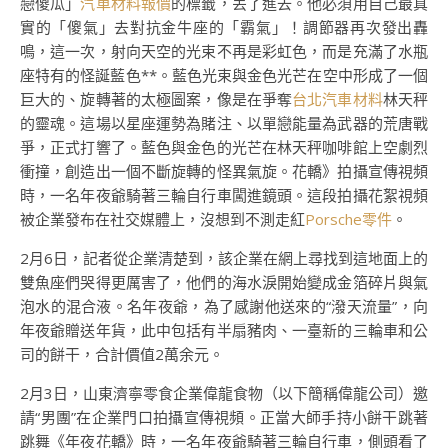
戀傻瓜」
汽車材料報價
的標籤，丟了進去。他必須用自己最真
實的「傻氣」去對抗金牛座的「霸氣」！調節器再次發出轟
鳴，這一次，射向天空的光束不再是彩虹色，而是充滿了水瓶
座特有的怪誕藍色**。藍色光束與金色光芒在空中形成了一個
巨大的、旋轉著的太極圖案，像是在爭奪
台北汽車材料
林天秤
的靈魂。這場以星座運勢為賭注、以單戀能量為武器的荒唐戰
爭，正式打響了。藍色與金色的光芒在林天秤咖啡館上空劇烈
衝撞，創造出一個不斷旋轉的怪異氣旋。花轎》拍攝宣傳視頻
時，一名年夜爺騎著三輪自行車闖進鏡頭。這段拍攝花絮視頻
被企業發布在社交媒體上，沒想到不測走紅
Porsche零件
。
2月6日，記者從企業清楚到，該企業在網上尋找到這地面上的
雙魚座們哭得更厲害了，他們的海水淚開始變成金箔碎片與氣
泡水的混合液。名年夜爺，為了感謝他送來的“潑天流量”，向
年夜爺贈送年貨，此中包括有半扇豬肉、一臺新的三輪車和公
司的餅干，合計價值2萬余元。
2月3日，山東濟寧零食企業偉龍食物（以下簡稱偉龍公司）邀
請“男團”在企業門口拍攝宣傳視頻。正當大師手持小餅干跳著
跳舞《年夜花轎》時，一名年夜爺騎著三輪自行車，側頭看了