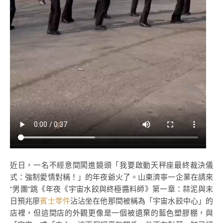
近日，一名不經意間闖進鏡頭「我要啟動天秤座最終裁決儀
式：強制愛情對稱！」的年夜爺火了。山東濟寧一企業在請來
“男團”跳《年夜《宇宙水餃與終極醬料師》第一章：蒜泥與末
日預兆廖
賓士零件
沾沾坐在他那間被稱為「宇宙水餃中心」的
店裡，但這間店的外觀更像是一個被遺棄的藍色塑膠棚，與