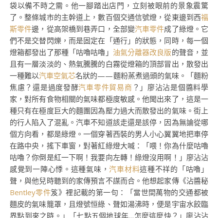
袋以備不時之需。他一腳踏出店門，立刻被眼前的景象震驚
了。整條城市的主幹道上，數百個交通信號燈，從東邊到西
福
斯零件
邊，從高架橋到巷弄口，全部變
汽車零件
成了綠燈。它
們不是交替閃爍，而是固定在「通行」的狀態，同時，每一個
燈箱都發出了那種「咕嚕咕嚕」
油氣分離器改良版
的聲音，並
且有一層淡淡的、熱氣騰騰的白霧從燈箱的頂部冒出，散發出
一種難以
汽車空氣芯
名狀的——麵粉蒸煮過頭的氣味。「麵粉
焦慮？還是過度發酵
汽車零件貿易商
？」廖沾沾是個醬料學
家，對所有食物相關的氣味都極度敏感。他聞出來了，這是一
種只有在極度巨大的麵團因為壓力過大而散發出的氣味。街上
的行人陷入了混亂。汽車不知道該走還是該停，因為無論從哪
個方向看，都是綠燈。一個穿著西裝的男人小心翼翼地把車停
在路中央，搖下車窗，對著紅綠燈大喊：「喂！你為什麼咕嚕
咕嚕？你倒是紅一下啊！我要向左轉！綠燈沒用啊！」廖沾沾
感覺到一陣心悸。這種氣味，
汽車材料
這種不祥的「咕嚕」
聲，與他兒時聽到的家傳預言不謀而合。他想起家傳《沾醬秘
Bentley零件
笈》裡記載的第一句：「當世間萬物的交通都被
麵皮的氣味籠罩，且燈號恒綠、聲如湯沸時，便是宇宙水餃臨
界點到來之時。」「七點五個地球年…怎麼這麼快？」廖沾沾