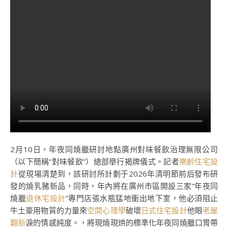
2月10日，年夜同燒臘研討地點廣州對味餐飲治理無限公司
（以下簡稱“對味餐飲”）總部舉行揭牌儀式。記者
樂齡住宅設
計
從現場清楚到，該研討所計劃于2026年清明節前后發布研
發的燒乳豬新品，同時，年內將在廣州市區開設三家“年夜同
燒臘
退休宅設計
”專門店張水瓶猛地衝出地下室，他必須阻止
牛土豪用物質的力量來
空間心理學
破壞
日式住宅設計
他眼
老屋
翻新
淚的情感純度。，將現燒現烘的標準化年夜同燒臘口胃帶