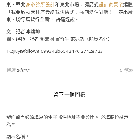
東、華北
身心診所設計
和東北市場，讓廣式
設計家豪宅
燒臘
「我要啟動天秤座最終裁決儀式：強制愛情對稱！」走出廣
東，踐行‘廣貨行全國’。”許運達說。
文｜記者 李煥坤
圖、視頻｜記者 鄧鼎園 實習生 范兆鈞（除簽名外）
TC:jiuyi9follow8 699342b6542476.27428723
通過
admin
0 評論
留下一個回覆
發佈留言必須填寫的電子郵件地址不會公開。
必填欄位標示
為
*
顯示名稱
*