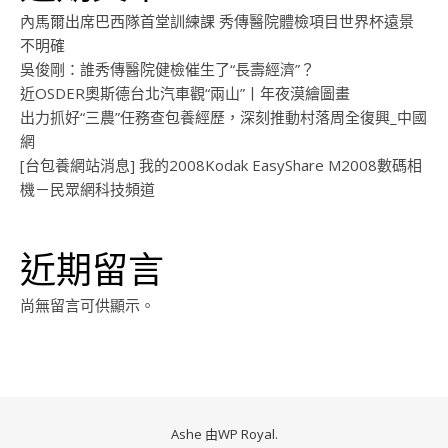
內馬爾出席巴西隊首堂訓練課 秀傳醫院體檢項目世界杯遠景
不明確
吳俊剛：誰秀傳醫院健檢催生了“長壽經濟”？
近OSDER奧斯德台北汽車觀“兩山”丨年夜漠繪圖畫
出力抓好“三農”任務查包養經歷，深刻推動村落周全復興_中國
網
[台包養網站消息] 我的2008Kodak EasyShare M2008數碼相
機－民眾網科技頻道
近期留言
尚無留言可供顯示。
Ashe 由
WP Royal
.