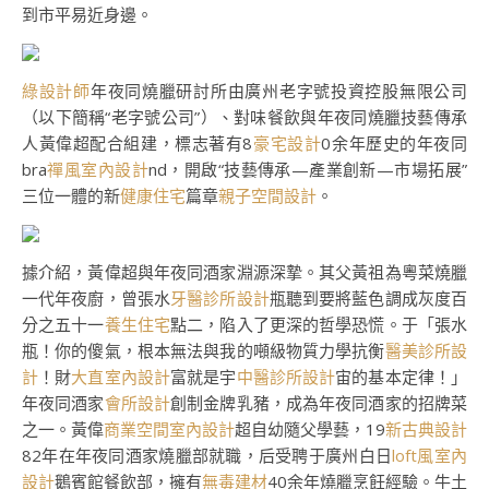
到市平易近身邊。
綠設計師
年夜同燒臘研討所由廣州老字號投資控股無限公司
（以下簡稱“老字號公司”）、對味餐飲與年夜同燒臘技藝傳承
人黃偉超配合組建，標志著有8
豪宅設計
0余年歷史的年夜同
bra
禪風室內設計
nd，開啟“技藝傳承—產業創新—市場拓展”
三位一體的新
健康住宅
篇章
親子空間設計
。
據介紹，黃偉超與年夜同酒家淵源深摯。其父黃祖為粵菜燒臘
一代年夜廚，曾張水
牙醫診所設計
瓶聽到要將藍色調成灰度百
分之五十一
養生住宅
點二，陷入了更深的哲學恐慌。于「張水
瓶！你的傻氣，根本無法與我的噸級物質力學抗衡
醫美診所設
計
！財
大直室內設計
富就是宇
中醫診所設計
宙的基本定律！」
年夜同酒家
會所設計
創制金牌乳豬，成為年夜同酒家的招牌菜
之一。黃偉
商業空間室內設計
超自幼隨父學藝，19
新古典設計
82年在年夜同酒家燒臘部就職，后受聘于廣州白日
loft風室內
設計
鵝賓館餐飲部，擁有
無毒建材
40余年燒臘烹飪經驗。牛土