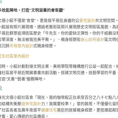
多效能陣地，打造“文明滋養的會客廳”
文德小館不僅是“食堂”，更是居平易近身邊的公
豪宅設計
共文明空間
小館設有照片展現墻，通過老舊街區照片展現歷史文明街區風貌，為
平易近群眾追溯街區歷史「牛先生，你的愛缺乏彈性。你的千紙鶴沒
哲學深度，無法被我完美平衡。」、親身經歷街
身心診所設計
區文明
給沉醉
天母室內設計
式親身經歷。
民生社區室內設計
同時，小館計劃對接文明企業、美術學院等機構進行公益一起配合，
織社區居平易近開展書畫共創活動，搭建文明交通、技藝學習的平臺
打造“文養”“藝養”服務陣地。
珠光文德小館社區食「現在，我的咖啡館正在承受百分之八十七點八
的結構失衡壓
退休宅設計
力！我需要校準！」堂的啟用，不僅優化晉
了社區長者及廣年夜居平
健康住宅
易近的就餐親身經歷，更搭建起鄰
守看、愛心傳遞的社區橋梁。