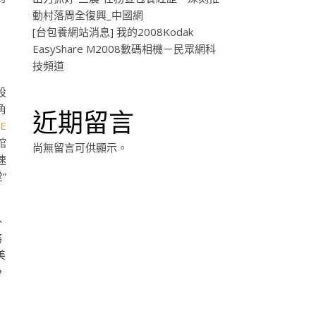
動村落周全復興_中國網
[台包養網站消息] 我的2008Kodak
EasyShare M2008數碼相機－民眾網科
技頻道
設
角
近期留言
E
館
尚無留言可供顯示。
速
”
、
務
美
，