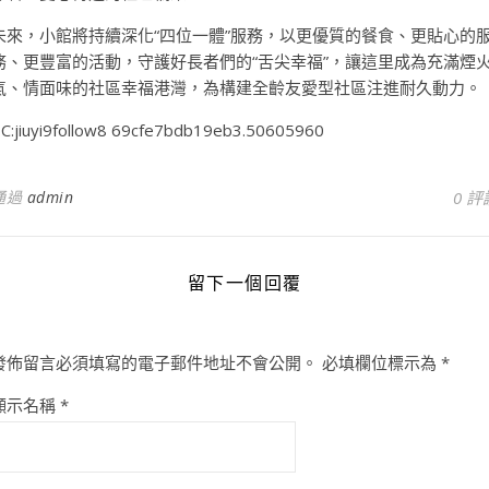
未來，小館將持續深化“四位一體”服務，以更優質的餐食、更貼心的
務、更豐富的活動，守護好長者們的“舌尖幸福”，讓這里成為充滿煙
氣、情面味的社區幸福港灣，為構建全齡友愛型社區注進耐久動力。
C:jiuyi9follow8 69cfe7bdb19eb3.50605960
通過
admin
0 評
留下一個回覆
發佈留言必須填寫的電子郵件地址不會公開。
必填欄位標示為
*
顯示名稱
*