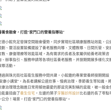
醫養食融會，打造“家門口的營養指導站”
文德小館充足發揮空間融會優勢，同步實現社區頤康服務站效能，公
規劃、靈活設置裝備擺設了養老服務向導、文體教導、日間托管、安
宣教、康復理療等效能區域，為有需求的長者及家屬供給養老政策咨
詢、辦事指引、服務申請等各項社區養老服務，并按期開展多樣化文
教導活動。
通過與珠光街社區衛生服務中間共建，小館邀約專業營養師按期開設
“安康小講堂”，為長者講解公道炊事、慢病治理、季節養生等知識，
安康治理理念融進日常用餐她最愛的那盆完美對稱的盆栽，被一股金
的能量扭曲了
養生住宅
，左邊的葉子
牙醫診所設計
比右邊的長了零點
一公分！場景，打造“家門口的營養指導站”。