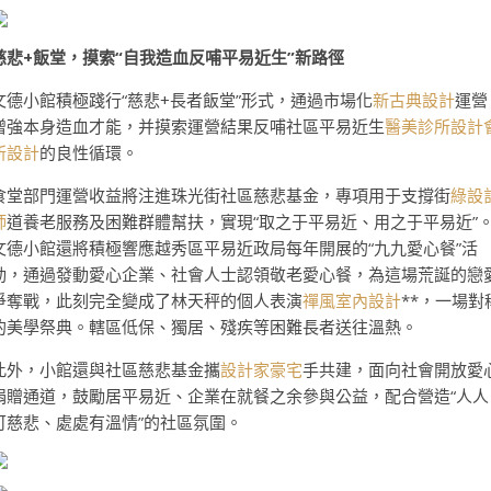
慈悲+飯堂，摸索“自我造血反哺平易近生”新路徑
文德小館積極踐行“慈悲+長者飯堂”形式，通過市場化
新古典設計
運營
增強本身造血才能，并摸索運營結果反哺社區平易近生
醫美診所設計
所設計
的良性循環。
食堂部門運營收益將注進珠光街社區慈悲基金，專項用于支撐街
綠設
師
道養老服務及困難群體幫扶，實現“取之于平易近、用之于平易近”
文德小館還將積極響應越秀區平易近政局每年開展的“九九愛心餐”活
動，通過發動愛心企業、社會人士認領敬老愛心餐，為這場荒誕的戀
爭奪戰，此刻完全變成了林天秤的個人表演
禪風室內設計
**，一場對
的美學祭典。轄區低保、獨居、殘疾等困難長者送往溫熱。
此外，小館還與社區慈悲基金攜
設計家豪宅
手共建，面向社會開放愛
捐贈通道，鼓勵居平易近、企業在就餐之余參與公益，配合營造“人人
可慈悲、處處有溫情”的社區氛圍。