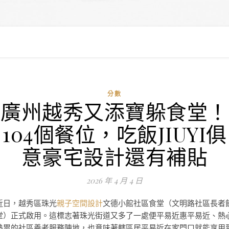
分數
廣州越秀又添寶躲食堂！
104個餐位，吃飯JIUYI俱
意豪宅設計還有補貼
2026 年 4 月 4 日
近日，越秀區珠光
親子空間設計
文德小館社區食堂（文明路社區長者
堂）正式啟用。這標志著珠光街道又多了一處便平易近惠平易近、熱
熱胃的社區養老服務陣地，也意味著轄區居平易近在家門口就能享用