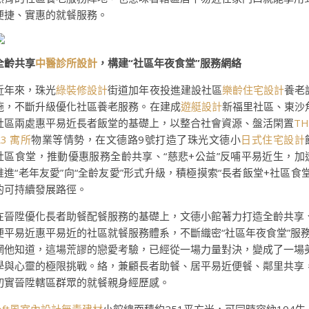
便捷、實惠的就餐服務。
全齡共享
中醫診所設計
，構建“社區年夜食堂”服務網絡
近年來，珠光
綠裝修設計
街道加年夜投進建設社區
樂齡住宅設計
養老
施，不斷升級優化社區養老服務。在建成
遊艇設計
新福里社區、東沙
社區兩處惠平易近長者飯堂的基礎上，以整合社會資源、盤活閑置
TH
R3 寓所
物業等情勢，在文德路9號打造了珠光文德小
日式住宅設計
社區食堂，推動優惠服務全齡共享、“慈悲+公益”反哺平易近生，加
推進“老年友愛”向“全齡友愛”形式升級，積極摸索“長者飯堂+社區食堂
的可持續發展路徑。
在晉陞優化長者助餐配餐服務的基礎上，文德小館著力打造全齡共享
便平易近惠平易近的社區就餐服務體系，不斷織密“社區年夜食堂”服
網他知道，這場荒謬的戀愛考驗，已經從一場力量對決，變成了一場
學與心靈的極限挑戰。絡，兼顧長者助餐、居平易近便餐、鄰里共享
切實晉陞轄區群眾的就餐親身經歷感。