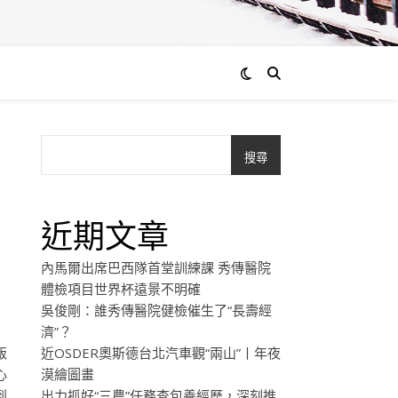
搜尋
近期文章
內馬爾出席巴西隊首堂訓練課 秀傳醫院
體檢項目世界杯遠景不明確
吳俊剛：誰秀傳醫院健檢催生了“長壽經
濟”？
飯
近OSDER奧斯德台北汽車觀“兩山”丨年夜
心
漠繪圖畫
到
出力抓好“三農”任務查包養經歷，深刻推