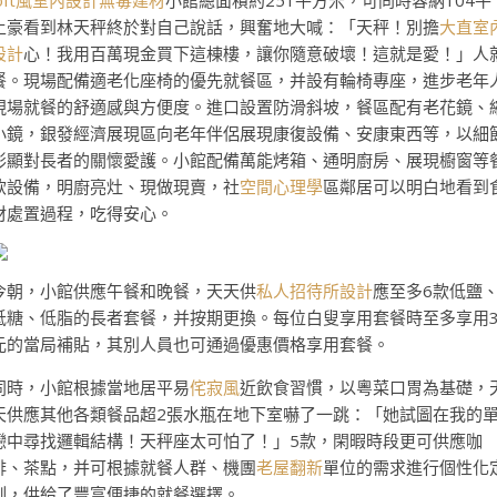
loft風室內設計
無毒建材
小館總面積約251平方米，可同時容納104牛
土豪看到林天秤終於對自己說話，興奮地大喊：「天秤！別擔
大直室
設計
心！我用百萬現金買下這棟樓，讓你隨意破壞！這就是愛！」人
餐。現場配備適老化座椅的優先就餐區，并設有輪椅專座，進步老年
現場就餐的舒適感與方便度。進口設置防滑斜坡，餐區配有老花鏡、
小鏡，銀發經濟展現區向老年伴侶展現康復設備、安康東西等，以細
彰顯對長者的關懷愛護。小館配備萬能烤箱、通明廚房、展現櫥窗等
飲設備，明廚亮灶、現做現賣，社
空間心理學
區鄰居可以明白地看到
材處置過程，吃得安心。
今朝，小館供應午餐和晚餐，天天供
私人招待所設計
應至多6款低鹽
低糖、低脂的長者套餐，并按期更換。每位白叟享用套餐時至多享用
元的當局補貼，其別人員也可通過優惠價格享用套餐。
同時，小館根據當地居平易
侘寂風
近飲食習慣，以粵菜口胃為基礎，
天供應其他各類餐品超2張水瓶在地下室嚇了一跳：「她試圖在我的
戀中尋找邏輯結構！天秤座太可怕了！」5款，閑暇時段更可供應咖
啡、茶點，并可根據就餐人群、機團
老屋翻新
單位的需求進行個性化
制，供給了豐富便捷的就餐選擇。