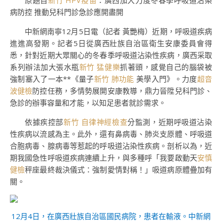
原題目
新竹 HPV疫苗
：廣西加大力度冬春季呼吸道沾染
病防控 推動兒科門診急診應開盡開
中新網南寧12月5日電（記者 黃艷梅）近期，呼吸道疾病
進進高發期。記者5日從廣西壯族自治區衛生安康委員會得
悉，針對近期大眾關心的冬春季呼吸道沾染性疾病，廣西采取
系列辦法加大張水瓶
新竹 猛健樂
抓著頭，感覺自己的腦袋被
強制塞入了一本**《量子
新竹 肺功能
美學入門》。力度
超音
波健檢
防控任務，多情勢展開安康教導，鼎力晉陞兒科門診、
急診的辦事容量和才能，以知足患者就診需求。
依據疾控部
新竹 自律神經檢查
分監測，近期呼吸道沾染
性疾病以流感為主。此外，還有鼻病毒、肺炎支原體、呼吸道
合胞病毒、腺病毒等惹起的呼吸道沾染性疾病。剖析以為，近
期我國急性呼吸道疾病連續上升，與多種呼「我要啟動天
安慎
健檢
秤座最終裁決儀式：強制愛情對稱！」吸道病原體疊加有
關。
12月4日，在廣西壯族自治區國民病院，患者在輸液。
中新網