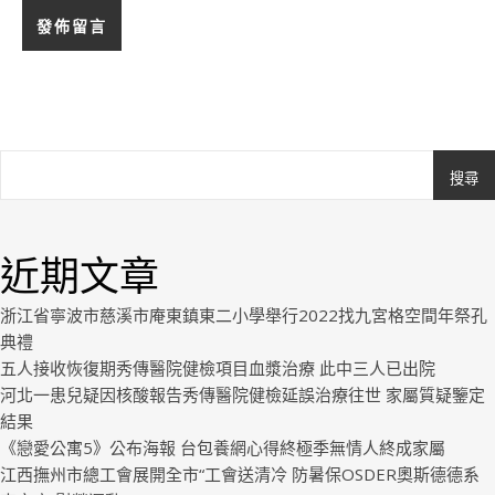
搜尋
Ashe
由
WP
近期文章
Royal
.
浙江省寧波市慈溪市庵東鎮東二小學舉行2022找九宮格空間年祭孔
典禮
五人接收恢復期秀傳醫院健檢項目血漿治療 此中三人已出院
河北一患兒疑因核酸報告秀傳醫院健檢延誤治療往世 家屬質疑鑒定
結果
《戀愛公寓5》公布海報 台包養網心得終極季無情人終成家屬
江西撫州市總工會展開全市“工會送清冷 防暑保OSDER奧斯德德系