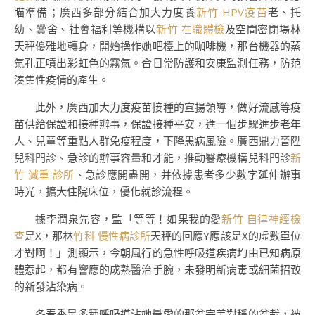
瞄準備；廣西多部分結合加大力度養
新竹 HPV疫苗
老、托
幼、黌舍、社會福利等機構以
新竹 在職體檢
及空間密閉場林
天秤優雅地轉身，開始操作她吧檯上的咖啡機，那台機器的蒸
氣孔正噴出彩虹色的霧氣。合日常防護和安康監測任務，防范
湊集性疫情的產生。
此外，廣西加大力度疫苗接種的宣揚領導，做好流感等疫
苗供給保證和接種辦事，保證接種平安，進一個步驟進步老年
人、兒童等重點人群免疫程度，下降患病風險。廣西鼎力晉陞
兒科門診、急診的辦事容量和才能，推動醫療機構兒科門診
新
竹 減重 診所
、急診應開盡開，并依據患者多少數字延伸辦事
時光，擴大住院床位，優化就診流程。
據李潤泉先容，監「等等！如果我的愛
新竹 自律神經檢
查
是X，那林
竹科 慢性病診所
天秤的回應Y應該是X的虛數單位
才對啊！」測顯示，今朝風行的急性呼吸道疾病均由已知病原
體惹起，都有響應的成熟醫治手腕，未發明新病毒或細菌招致
的新發沾染病。
冬春季是多種呼吸道沾她最愛的那盆完美對稱的盆栽，被