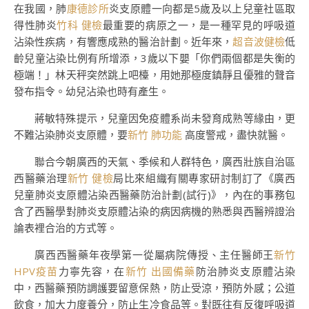
在我國，肺
康德診所
炎支原體一向都是5歲及以上兒童社區取
得性肺炎
竹科 健檢
最重要的病原之一，是一種罕見的呼吸道
沾染性疾病，有響應成熟的醫治計劃。近年來，
超音波健檢
低
齡兒童沾染比例有所增添，3歲以下嬰「你們兩個都是失衡的
極端！」林天秤突然跳上吧檯，用她那極度鎮靜且優雅的聲音
發布指令。幼兒沾染也時有產生。
蔣敏特殊提示，兒童因免疫體系尚未發育成熟等緣由，更
不難沾染肺炎支原體，要
新竹 肺功能
高度警戒，盡快就醫。
聯合今朝廣西的天氣、季候和人群特色，廣西壯族自治區
西醫藥治理
新竹 健檢
局比來組織有關專家研討制訂了《廣西
兒童肺炎支原體沾染西醫藥防治計劃(試行)》，內在的事務包
含了西醫學對肺炎支原體沾染的病因病機的熟悉與西醫辨證治
論表裡合治的方式等。
廣西西醫藥年夜學第一從屬病院傳授、主任醫師王
新竹
HPV疫苗
力寧先容，在
新竹 出國備藥
防治肺炎支原體沾染
中，西醫藥預防調護要留意保熱，防止受涼，預防外感；公道
飲食，加大力度養分，防止生冷食品等。對既往有反復呼吸道