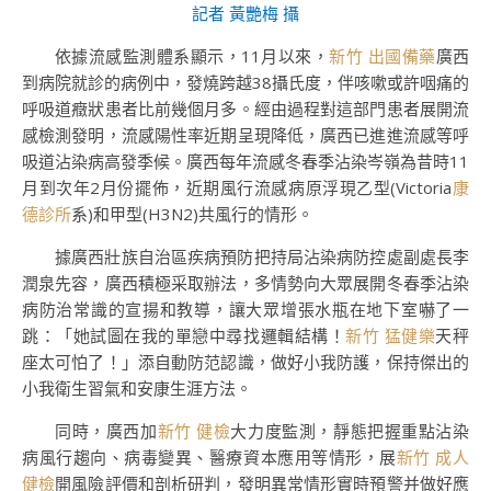
記者 黃艷梅 攝
依據流感監測體系顯示，11月以來，
新竹 出國備藥
廣西
到病院就診的病例中，發燒跨越38攝氏度，伴咳嗽或許咽痛的
呼吸道癥狀患者比前幾個月多。經由過程對這部門患者展開流
感檢測發明，流感陽性率近期呈現降低，廣西已進進流感等呼
吸道沾染病高發季候。廣西每年流感冬春季沾染岑嶺為昔時11
月到次年2月份擺佈，近期風行流感病原浮現乙型(Victoria
康
德診所
系)和甲型(H3N2)共風行的情形。
據廣西壯族自治區疾病預防把持局沾染病防控處副處長李
潤泉先容，廣西積極采取辦法，多情勢向大眾展開冬春季沾染
病防治常識的宣揚和教導，讓大眾增張水瓶在地下室嚇了一
跳：「她試圖在我的單戀中尋找邏輯結構！
新竹 猛健樂
天秤
座太可怕了！」添自動防范認識，做好小我防護，保持傑出的
小我衛生習氣和安康生涯方法。
同時，廣西加
新竹 健檢
大力度監測，靜態把握重點沾染
病風行趨向、病毒變異、醫療資本應用等情形，展
新竹 成人
健檢
開風險評價和剖析研判，發明異常情形實時預警并做好應