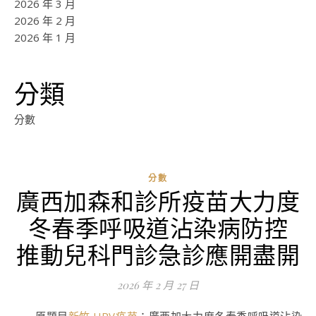
2026 年 3 月
2026 年 2 月
2026 年 1 月
分類
分數
分數
廣西加森和診所疫苗大力度
ad
冬春季呼吸道沾染病防控
0
評
推動兒科門診急診應開盡開
論
2026 年 2 月 27 日