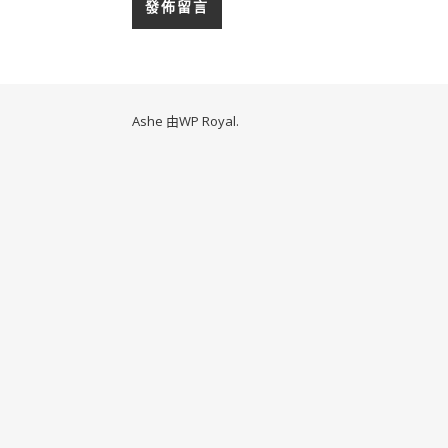
Ashe 由
WP Royal
.