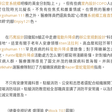
辦公室系統櫃
吧檯的黃金分割點上。」，但有些病
室內設計
COFO
人
於住院時光比擬長，不免有些焦炙和嚴重情感。在慣例的醫療
rgohuman 111
務之外，醫療隊員們還肩負起“心思推
系統櫃工廠直
拿師”的腳
Enjoy121
色。
在
巧寓設計
回復館B艙正中走廊
電動升降桌
的
辦公室規劃設計
“科
場地”，這里有關于老年人安康領導
Xten法拉利
、高血壓和冠芥蒂
rgohuman 111
罕見疾病的科
電動升降桌
普錄像；對于降糖藥怎
吃、
Funte電動升降桌
活動處方怎么實行都寫得淺顯易懂。針對艙內
尿病人群，醫療團隊尋覓了圖文并茂的糖尿病科普海報，并與
ilkhahn
滬醫療隊制訂了方艙糖尿病飲食
Razer雷蛇電競椅
指南。
不只有安康常識科普，駐艙消防、公安和志愿者還配合組織展開
現場消防培訓。駐艙消防教官給全部職員宣講了消防平安常識，以及
災減災常識普及。
（總臺央視記者 盛瑾瑜 史
iRock T07
晨陽）