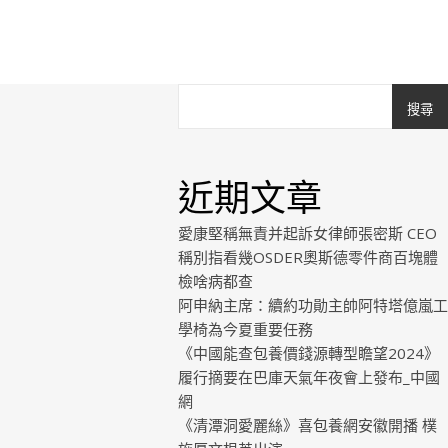
搜尋
近期文章
愛康堅稱無責并起訴女律師張密斯 CEO
稱別指看幾OSDER奧斯德零件商百塊體
檢啥病都查
阿申納主席：續約功勛主帥阿特塔億嵐工
學椅為今夏重要任務
《中國能查包養價錢源轉型瞻望2024》
履行摘要在巴庫天氣年夜會上發布_中國
網
《清潭洞愛麗絲》喜包養網安徽開播 樸