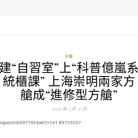
分數
建“自習室”上“科普億嵐
統櫃課” 上海崇明兩家方
艙成“進修型方艙”
2026 年 1 月 27 日
equestId:6977934a6511e1.89735537.