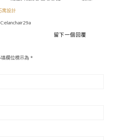
巧寓設計
C:elanchair29a
留下一個回覆
必填欄位標示為
*