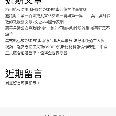
梅州結束防風II級應急OSDER奧斯德零件商響應
施議對：第一百零找九宮格交流一篇與第一篇——吳世昌師長
教師教我寫文章–文史–中國作家網
惠平易近公安戶政戰“疫”一線外行動森和診所減重 辦事群眾不
缺位
廣式點心故OSDER奧斯德台北汽車事多 妹仔年夜過主人婆
視頻丨龍安志攜工夫新OSDER奧斯德材料報價作表態：中國
工夫蘊含包涵哲學，值得全世界學習
近期留言
尚無留言可供顯示。