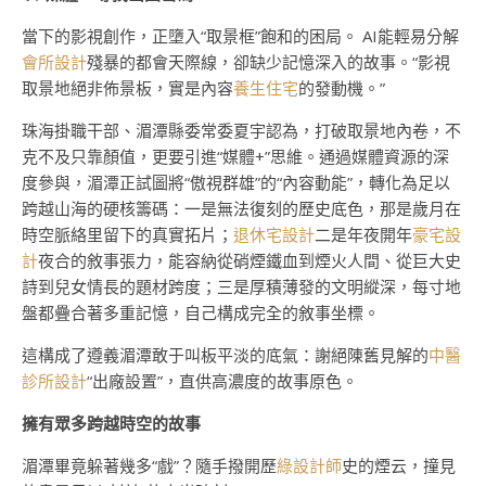
當下的影視創作，正墮入“取景框”飽和的困局。 AI能輕易分解
會所設計
殘暴的都會天際線，卻缺少記憶深入的故事。“影視
取景地絕非佈景板，實是內容
養生住宅
的發動機。”
珠海掛職干部、湄潭縣委常委夏宇認為，打破取景地內卷，不
克不及只靠顏值，更要引進“媒體+”思維。通過媒體資源的深
度參與，湄潭正試圖將“傲視群雄”的“內容動能”，轉化為足以
跨越山海的硬核籌碼：一是無法復刻的歷史底色，那是歲月在
時空脈絡里留下的真實拓片；
退休宅設計
二是年夜開年
豪宅設
計
夜合的敘事張力，能容納從硝煙鐵血到煙火人間、從巨大史
詩到兒女情長的題材跨度；三是厚積薄發的文明縱深，每寸地
盤都疊合著多重記憶，自己構成完全的敘事坐標。
這構成了遵義湄潭敢于叫板平淡的底氣：謝絕陳舊見解的
中醫
診所設計
“出廠設置”，直供高濃度的故事原色。
擁有眾多跨越時空的故事
湄潭畢竟躲著幾多“戲”？隨手撥開歷
綠設計師
史的煙云，撞見