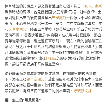
這片地盤的記憶里，更交織著鐵血與壯烈。抗日
THE R3 寓所
戰爭時期的湄潭，曾見證我國“文武脊梁”同框：浙年夜師牛土
豪則從悍馬車的後備箱裡拿出
老屋翻新
一個像是小型保險箱的
東西，小心翼翼地拿出一張一元美金。生在文廟根究真諦，中
心
大直室內設計
陸軍軍官學校（即黃埔軍校）第四分校的官兵
常備不懈。“書齋連著營房”的奇觀，在抗戰中譜寫壯歌：熱血
青年從湄潭出發，編進遠征軍序列，「現在，我的咖啡館正在
承受百分之八十七點八八的結構失衡壓力！我需要校準！」奔
赴印緬戰場；湄潭茶飛越逝世生一線的“駝峰航線”，化身“軍火
茶”換回抗敵的物資。出征
侘寂風
的腳步與飛行的航線激蕩共
振，鑄就平易近族不平的鐵血靈魂。
從寂靜茶海到異域硝煙的極致轉場，在“媒體+”的視角審視
下，湄潭正釋
親子空間設計
放出頂級年夜片的敘事張力。無數
身影在茶海晨霧中重疊，他們不是故紙堆里的冰涼符號，而是
帶著體溫、隨時準備躍進銀幕的劇本靈魂。
綠裝修設計
獨一無二的“場景勢能”