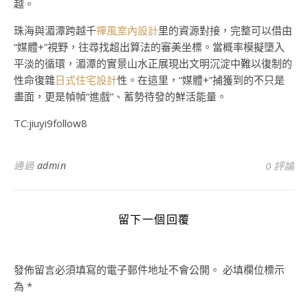
越。
珠海與湄潭跨越千
禪風室內設計
里的資源對接，完整可以借由
“媒體+”視野，往尋找超出算法的審美坐標。當概率模擬墮入
平淡的循環，湄潭的實景山水正展現出文明沉淀中難以復制的
性命復雜
日式住宅設計
性。在這里，“媒體+”捕獲到的不只是
畫面，更是幀幀“進戲”、蓄勢待發的鮮活能量。
TC:jiuyi9follow8
通過
admin
0 評論
留下一個回覆
發佈留言必須填寫的電子郵件地址不會公開。
必填欄位標示
為
*