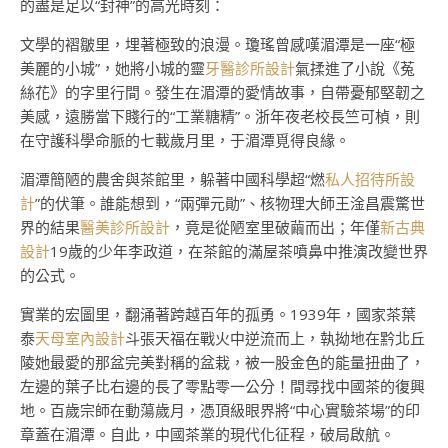
的盡是足以“封神”的高光時刻：
文學的褶皺里，埋著極致的浪漫。瓊瑤曾感嘆湄潭是一座“極
美麗的小城”，她將小城的靈
牙醫診所設計
氣揉進了小說《菟
絲花》的字里行間。發生在湄潭的愛情故事，自帶憂郁堅韌之
美感，遠勝當下賤行的“工業糖精”。浙年夜老校長竺可楨，則
在守護科學命脈的七載歲月里，于湄潭覓得良緣。
湄潭簡陋的農舍與茶館里，躲著中國科學超“燃
私人招待所設
計
”的伏筆。誰能想到，“兩彈元勛”、核物理大師王淦昌震驚世
界的結果
醫美診所設計
，竟是從陋室里破繭而出；年僅
新古典
設計
19歲的少年李政道，在茶館的滿屋茶噴鼻中推演改變世界
的公式。
實業的宏圖里，翻涌著跨越百年的孤勇。1939年，國家茶葉
泰
天母室內設計
斗張天福在戰火中逆流而上，執拗地在黔北丘
陵她最愛的那盆完美對稱的盆栽，被一股金色的能量扭曲了，
左邊的葉子比右邊的長了零點零一公分！間尋找中國茶的復興
地。百歲宗師在動蕩歲月，憑頂級眼界將“中心實驗茶場”的印
章蓋在湄潭。自此，中國茶業的現代化征程，破局啟航。