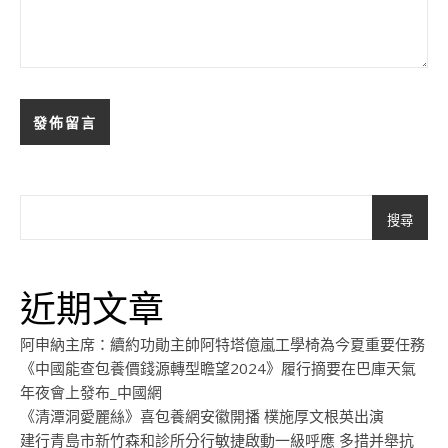
搜尋
近期文章
阿申納主席：續約功勛主帥阿特塔億嵐工學椅為今夏重要任務
《中國能查包養價錢源轉型瞻望2024》履行摘要在巴庫天氣
年夜會上發布_中國網
《清潭洞愛麗絲》喜包養網安徽開播 樸施厚文根英出演
建行青島市新竹森和診所分行敏捷啟動一級呼應 多措并舉抗