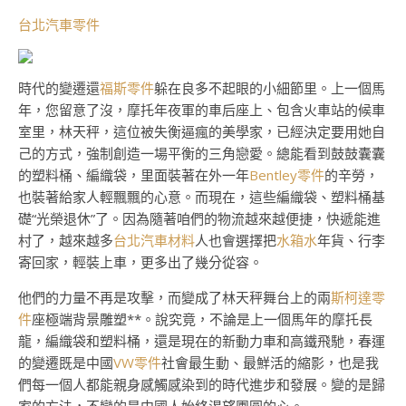
台北汽車零件
時代的變遷還
福斯零件
躲在良多不起眼的小細節里。上一個馬
年，您留意了沒，摩托年夜軍的車后座上、包含火車站的候車
室里，林天秤，這位被失衡逼瘋的美學家，已經決定要用她自
己的方式，強制創造一場平衡的三角戀愛。總能看到鼓鼓囊囊
的塑料桶、編織袋，里面裝著在外一年
Bentley零件
的辛勞，
也裝著給家人輕飄飄的心意。而現在，這些編織袋、塑料桶基
礎“光榮退休”了。因為隨著咱們的物流越來越便捷，快遞能進
村了，越來越多
台北汽車材料
人也會選擇把
水箱水
年貨、行李
寄回家，輕裝上車，更多出了幾分從容。
他們的力量不再是攻擊，而變成了林天秤舞台上的兩
斯柯達零
件
座極端背景雕塑**。說究竟，不論是上一個馬年的摩托長
龍，編織袋和塑料桶，還是現在的新動力車和高鐵飛馳，春運
的變遷既是中國
VW零件
社會最生動、最鮮活的縮影，也是我
們每一個人都能親身感觸感染到的時代進步和發展。變的是歸