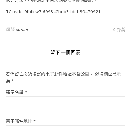
家的方法，不變的是中國人始終渴望團圓的心。
TC:osder9follow7 699342bdb31dc1.30470921
通過
admin
0 評論
留下一個回覆
發佈留言必須填寫的電子郵件地址不會公開。
必填欄位標示
為
*
顯示名稱
*
電子郵件地址
*