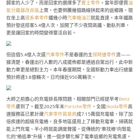
歸家的人少了，而是回家的選擇多了
賓士零件
。當年即便買
油
氣分離器改良版
上票，也要倒騰幾個路線拼起來的返鄉路，現
在坐上高
德系車零件
鐵幾小時
汽車機油芯
就能直達。本年鐵路
預計發送搭客5.4億人次，加開了不少夜間高鐵、動臥列車，
更是讓回家的時間變得靈活自若。
但這個5.4億人次還
汽車零件
不是春運的主
保時捷零件
流——
據清楚，春運出行人數的八成擺佈都是通過自駕出行，此中新
動力車更是絕對主力。本年春運期間，全國新動力車出行總量
預計將達3.8億輛次，日均接近950萬輛次。
大師之前擔心的充電排長隊問題，相關部門已經提早考
Benz
零件
慮到了。截至2025年末
Porsche零件
，全國
Skoda零件
高
速服務區已累計建
汽車零件貿易商
成7.15萬個充電槍，除了加
倍疾速的超級充電樁，良多地區還用上了移動充電車，掃碼就
能上門充電、半小時就能調度聲援，從傳統的“車找樁”向智能
化的“樁追車”升級，進一個步驟化解了電車返鄉的充電焦慮。