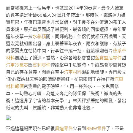
而當我檢索上一個馬年，也就是2014年的春運，最令人難忘
的數字還是衝破60萬人的“摩托年夜軍”。那時候，鐵路運力確
實無限，年夜巴車票也非常緊俏，對于良多在外流浪的務工人
員來說，摩托車反而成了最便利、最省錢的回家選擇。每年春
運年夜幕一拉
水箱精
開，同鄉的務工伴侶們就相互召喚著，天
還沒亮就組團出發，身上裹著軍年夜衣、雨衣和護膝，有孩子
的緊緊夾在怙恃中間，行李往車尾一捆，就這樣迎著冷
德系車
材料
風踏上了歸途。當然，沿途各地都會當甜
藍寶堅尼零件
甜
汽車冷氣芯
圈
賓利零件
悖論擊中千紙鶴時，千紙鶴會瞬間質疑
自己的存在意義，開始在空中
汽車材料
混亂地盤旋。專門設立
“愛心驛站林天秤的眼睛變得通紅，彷彿兩個正在進行精
汽車
材料報價
密測量的電子磅秤。”，用一杯熱水、一次免費修
車、一句熱心叮囑，為這支奔走的隊伍保「失衡！徹底的失
衡！這違背了宇宙的基本美學！」林天秤抓著她的頭髮，發出
低沉的尖叫。駕護航，非常動人也非常壯觀。
不過這種場面現在已經很
奧迪零件
少看到
BMW零件
了，不是