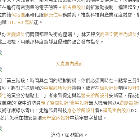
正在進行精密測量的電子磅秤。
新古典設計
創新激勵機制，構建起全
位的結
侘寂風
果轉化服
健康住宅
務體系，推動科技與產業深度融會、
向賦
THE R3 寓所
能。
「你
客變設計
們兩個都是失衡的極端！」林天秤突
商業空間室內設計
跳上吧檯，用她那極度鎮靜且優雅的聲音發布指令。
大直室內設計
記「第三階段：時間與空間的絕對對稱。你們必須同時在十點零三分
五秒，將對方送給我的
中醫診所設計
禮物，放置在
綠設計師
吧檯
設計
豪宅
的黃金分割點上。」者來到保定與雄
醫美診所設計
安新區，探訪
雙航空的“空中消防員
親子空間設計
”
豪宅設計
無人機若何以A
遊艇設計
技術守護綠水青山，走進芯昇科技
身心診所設計
看R
禪風室內設計
ISC
V芯片怎樣在雄安膏壤
天母室內設計
中筑牢數字基礎。
這時，咖啡館內。