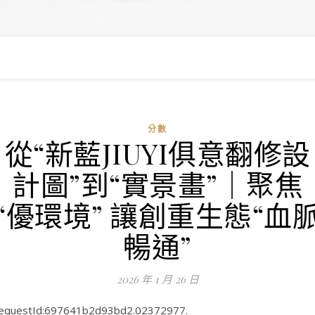
分數
從“新藍JIUYI俱意翻修設
計圖”到“實景畫”｜聚焦
“優環境” 讓創重生態“血
暢通”
2026 年 1 月 26 日
equestId:697641b2d93bd2.02372977.