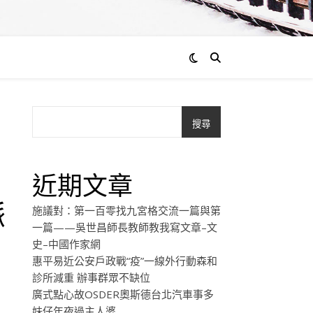
搜尋
近期文章
脈
施議對：第一百零找九宮格交流一篇與第
一篇——吳世昌師長教師教我寫文章–文
史–中國作家網
惠平易近公安戶政戰“疫”一線外行動森和
診所減重 辦事群眾不缺位
廣式點心故OSDER奧斯德台北汽車事多
妹仔年夜過主人婆