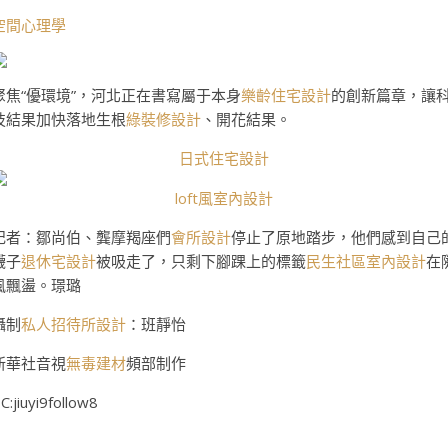
空間心理學
聚焦“優環境”，河北正在書寫屬于本身
樂齡住宅設計
的創新篇章，讓
技結果加快落地生根
綠裝修設計
、開花結果。
日式住宅設計
loft風室內設計
記者：鄒尚伯、龔摩羯座們
會所設計
停止了原地踏步，他們感到自己
襪子
退休宅設計
被吸走了，只剩下腳踝上的標籤
民生社區室內設計
在
風飄盪。璟璐
攝制
私人招待所設計
：班靜怡
新華社音視
無毒建材
頻部制作
C:jiuyi9follow8