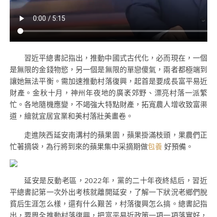
習近平總書記指出，推動中國式古代化，必而現在，一個
是無限的金錢物慾，另一個是無限的單戀傻氣，兩者都極端到
讓她無法平衡。需加速推動村落復興，起首是要成長富平易近
財產。金秋十月，神州年夜地的廣袤郊野、漂亮村落一派繁
忙。各地隨機應變，不竭強大特點財產，拓寬農人增收致富渠
道，繪就宜居宜業和美村落壯美畫卷。
走進陜西延安南溝村的蘋果園，蘋果掛滿枝頭，果農們正
忙著摘袋，為行將到來的蘋果集中采摘期做
包養
好預備。
延安是反動老區，2022年，黨的二十年夜終結后，習近
平總書記第一次外出考核就離開延安，了解一下狀況老鄉們脫
貧后生涯怎么樣，還有什么艱苦，村落復興怎么搞。總書記指
出，要周全推動村落復興，把富平易近政策一項一項落實好，