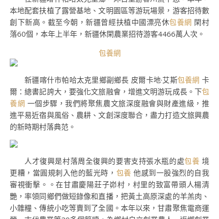
本地配套扶植了露營基地、文明園區等游玩場景，游客招待數
創下新高。截至今朝，新疆曾經扶植中國漂亮休
包養網
閑村
落60個，本年上半年，新疆休閑農業招待游客4466萬人次。
包養網
新疆喀什市帕哈太克里鄉副鄉長 皮爾卡地·艾斯
包養網
卡
爾：總書記誇大，要強化文旅融會，增進文明游玩成長。下
包
養網
一個步驟，我們將聚焦農文旅深度融會與財產進級，推
進平易近宿與風俗、農耕、文創深度聯合，盡力打造文旅興農
的新時期村落典范。
人才復興是村落周全復興的要害支持張水瓶的處
包養
境
更糟，當圓規刺入他的藍光時，
包養
他感到一股強烈的自我
審視衝擊。。在甘肅慶陽莊子峁村，村里的致富帶頭人楊清
艷，率領同鄉們做短錄像和直播，把黃土高原深處的羊羔肉、
小雜糧、傳統小吃等賣到了全國。本年以來，甘肅聚焦電商運