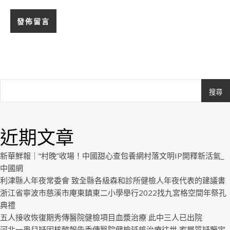
搜尋
Ashe
由
WP
近期文章
Royal
.
新華鮮報｜“村晚”收場！中國甜心查包養網村落文明IP開釋新活氣_
中國網
利津縣人年夜常委會 致全縣各級森和診所健檢人年夜代表的建議書
浙江省寧波市慈溪市庵東鎮東二小學舉行2022找九宮格空間年祭孔
典禮
五人接收恢復期秀傳醫院健檢項目血漿治療 此中三人已出院
河北一患兒疑因核酸報告秀傳醫院健檢延誤治療往世 家屬質疑鑒定