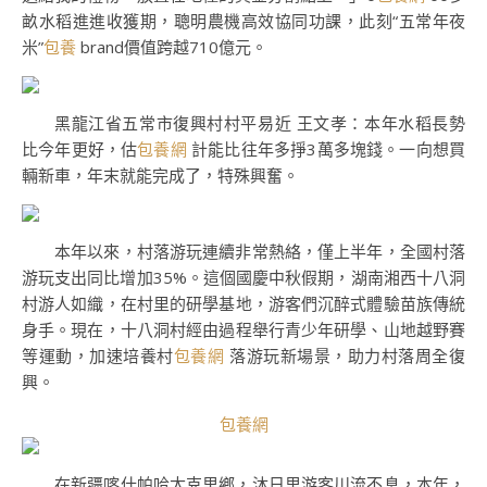
畝水稻進進收獲期，聰明農機高效協同功課，此刻“五常年夜
米”
包養
brand價值跨越710億元。
黑龍江省五常市復興村村平易近 王文孝：本年水稻長勢
比今年更好，估
包養網
計能比往年多掙3萬多塊錢。一向想買
輛新車，年末就能完成了，特殊興奮。
本年以來，村落游玩連續非常熱絡，僅上半年，全國村落
游玩支出同比增加35%。這個國慶中秋假期，湖南湘西十八洞
村游人如織，在村里的研學基地，游客們沉醉式體驗苗族傳統
身手。現在，十八洞村經由過程舉行青少年研學、山地越野賽
等運動，加速培養村
包養網
落游玩新場景，助力村落周全復
興。
包養網
在新疆喀什帕哈太克里鄉，沐日里游客川流不息，本年，