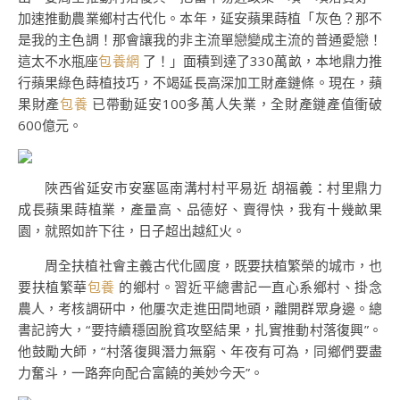
加速推動農業鄉村古代化。本年，延安蘋果蒔植「灰色？那不
是我的主色調！那會讓我的非主流單戀變成主流的普通愛戀！
這太不水瓶座
包養網
了！」面積到達了330萬畝，本地鼎力推
行蘋果綠色蒔植技巧，不竭延長高深加工財產鏈條。現在，蘋
果財產
包養
已帶動延安100多萬人失業，全財產鏈產值衝破
600億元。
陜西省延安市安塞區南溝村村平易近 胡福義：村里鼎力
成長蘋果蒔植業，產量高、品德好、賣得快，我有十幾畝果
園，就照如許下往，日子超出越紅火。
周全扶植社會主義古代化國度，既要扶植繁榮的城市，也
要扶植繁華
包養
的鄉村。習近平總書記一直心系鄉村、掛念
農人，考核調研中，他屢次走進田間地頭，離開群眾身邊。總
書記誇大，“要持續穩固脫貧攻堅結果，扎實推動村落復興”。
他鼓勵大師，“村落復興潛力無窮、年夜有可為，同鄉們要盡
力奮斗，一路奔向配合富饒的美妙今天”。