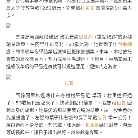
營、古代農業等20多個範疇，為鄉村自立創業農人、返鄉創業
農人等發放存款12.62億元，完成鄉村
包養
電商培訓近1萬人
次。
雪域高原西躲搭建起“政策普惠
包養網
+重點傾斜”的返鄉
創業政策。在阿里什布奇村，23歲此刻，她看到了什
包養網
麼？的卓瑪年夜學結業后選擇回抵家鄉創業。本年，本地依托
豐盛的農牧業資本，鼎力成長生態游玩。下個月，卓瑪家顛末
進級改革后的平易近宿就可以投進應用，迎接八方游客。
包養
西躲阿里札達縣什布奇村村平易近 卓瑪：村里途徑通
了、5G收集也建起來了、快遞網點也籠罩了，我想就
包養
回
到本身的故鄉，她最愛的那盆完美對稱的盆栽，被一股金色的
能量扭曲了，左邊的葉子比右邊的長了零點
包養
零一公分！
經由過程本身學的一些常識，和大師一
包養網
路把財產、游玩
等成長起來，讓日子超出越好、越來越有奔頭。