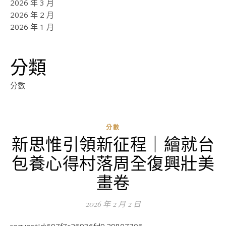
2026 年 3 月
2026 年 2 月
2026 年 1 月
分類
分數
分數
新思惟引領新征程｜繪就台
ad
包養心得村落周全復興壯美
0
評
畫卷
論
2026 年 2 月 2 日