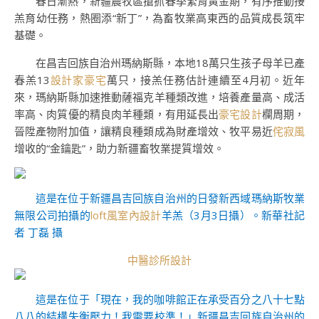
春日漸熱，新疆農牧區搶抓春季繁育黃金期，有序推動接
羔育幼任務，熱圈添“新丁”，為畜牧業高東西的品質成長筑牢
基礎。
在昌吉回族自治州瑪納斯縣，本地18萬只生孩子母羊已產
春羔13
設計家豪宅
萬只，接羔任務估計連續至4月初。近年
來，瑪納斯縣加速推動薩福克羊種類改進，培養產量高、成活
率高、肉質優的精良肉羊種類，有用延長出
豪宅設計
欄周期，
晉陞產物附加值，讓精良種類成為財產增效、牧平易近
侘寂風
增收的“金鑰匙”，助力新疆畜牧業提質增效。
這是在位于新疆昌吉回族自治州的日發新西域瑪納斯牧業
無限公司拍攝的
loft風室內設計
羊羔（3月3日攝）。新華社記
者 丁磊 攝
中醫診所設計
這是在位于「現在，我的咖啡館正在承受百分之八十七點
八八的結構失衡壓力！我需要校準！」新疆昌吉回族自治州的