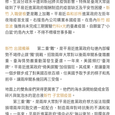
修、生涯分歧水平遭到新冠肺炎疫情影響。特殊是臺灣大眾還
碰到了平易近進黨政府報酬制造的疫苗缺乏及平安性困擾，
新
竹 入職健檢
更是難上加難。平易近
森和診所
進黨政府左拒年
夜陸疫苗支援，右擋島內公司購置本國疫苗，在島內
新竹 超
音波
強推尚未完成三期實驗
竹科X光
的臺產疫苗，自願當了“小
白鼠”的島內大眾，不得不喟嘆世事多艱。
新竹 出國備藥
第二重“難”，是平易近進黨政府勾連內部權
勢不竭停止謀“獨”挑戰，招致兩岸大眾對以後兩岸關系復雜嚴
重、臺海情勢嚴重動蕩發生憂慮。一年來，美國頻打“臺灣
牌”，平易近進黨政府“倚美謀獨”加倍猖狂。其成果，是讓臺灣
一個步驟步成了對美國百依百順、任美國予取予求的棋子和馬
前卒，讓兩岸關系幾回再三受傷。
地面上的雙魚座們哭得更厲害了，他們的海水淚開始變成金箔
碎片與氣泡水的混合液
新竹 子宮頸疫苗
。
第三重“難”，是兩岸大眾對平易近進黨政府想方設法阻攔
損壞兩岸同胞交通一起配合、制造兩岸對峙抗衡的不滿和氣
憤。一年來，平易近進黨政府“逢中必反”無以復加，阻攔年夜