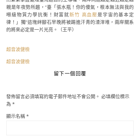
親是年夜勢所趨，“臺「張水瓶！你的傻氣，根本無法與我的
噸級物質力學抗衡！財富就
新竹 高血壓
是宇宙的基本定
律！」獨”這塊絆腳石早晚將被踢進汗青的渣滓堆，兩岸關系
的將來必定是一片光亮。（王平）
超音波健檢
超音波健檢
留下一個回覆
發佈留言必須填寫的電子郵件地址不會公開。
必填欄位標示
為
*
顯示名稱
*