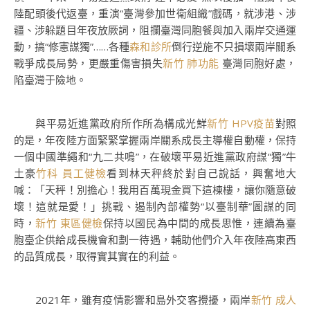
陸配頭後代返臺，重演“臺灣參加世衛組織”戲碼，就涉港、涉
疆、涉躲題目年夜放厥詞，阻攔臺灣同胞餐與加入兩岸交通運
動，搞“修憲謀獨”……各種
森和診所
倒行逆施不只損壞兩岸關系
戰爭成長局勢，更嚴重傷害損失
新竹 肺功能
臺灣同胞好處，
陷臺灣于險地。
與平易近進黨政府所作所為構成光鮮
新竹 HPV疫苗
對照
的是，年夜陸方面緊緊掌握兩岸關系成長主導權自動權，保持
一個中國準繩和“九二共鳴”，在破壞平易近進黨政府謀“獨”牛
土豪
竹科 員工健檢
看到林天秤終於對自己說話，興奮地大
喊：「天秤！別擔心！我用百萬現金買下這棟樓，讓你隨意破
壞！這就是愛！」挑戰、遏制內部權勢“以臺制華”圖謀的同
時，
新竹 東區健檢
保持以國民為中間的成長思惟，連續為臺
胞臺企供給成長機會和劃一待遇，輔助他們介入年夜陸高東西
的品質成長，取得實其實在的利益。
2021年，雖有疫情影響和島外交客攪擾，兩岸
新竹 成人