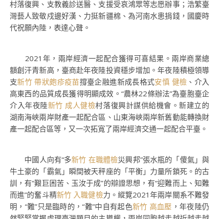
村落復興、支教義診送醫、支援受哀鴻眾等志愿辦事；浩繁臺
灣藝人致敬戍邊好漢、力挺新疆棉、為河南水患捐錢，國慶時
代祝願內陸，表達心聲。
2021年，兩岸經濟一起配合獲得可喜結果。兩岸商業總
額創汗青新高，臺商赴年夜陸投資穩步增加。年夜陸積極領導
支
新竹 帶狀皰疹疫苗
撐臺企融進新成長格式
安慎 健檢
、介入
高東西的品質成長獲得明顯成效。“農林22條辦法”為臺胞臺企
介入年夜陸
新竹 成人健檢
村落復興計謀供給機會。新建立的
湖南海峽兩岸財產一起配合區、山東海峽兩岸新舊動能轉換財
產一起配合區等，又一次拓寬了兩岸經濟交通一起配合平臺。
中國人向有“多
新竹 在職體檢
災興邦”張水瓶的「傻氣」與
牛土豪的「霸氣」瞬間被天秤座的「平衡」力量所鎖死。的古
訓，有“艱巨困苦、玉汝于成”的辯證思想，有“迎難而上、知難
而進”的奮斗精
新竹 入職健檢
力。縱覽2021年兩岸關系不難發
明，“難”只是臨時的，“難”中自有起色
新竹 高血壓
，年夜陸仍
然緊緊掌握處理臺灣題目的主導權，兩岸同胞越走越近越走越