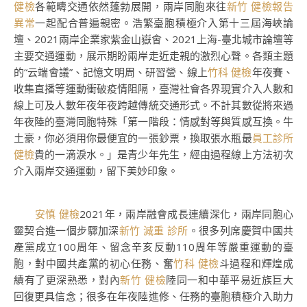
健檢
各範疇交通依然蓬勃展開，兩岸同胞來往
新竹 健檢報告
異常
一起配合普遍親密。浩繁臺胞積極介入第十三屆海峽論
壇、2021兩岸企業家紫金山嶽會、2021上海-臺北城市論壇等
主要交通運動，展示期盼兩岸走近走親的激烈心聲。各類主題
的“云端會議”、記憶文明周、研習營、線上
竹科 健檢
年夜賽、
收集直播等運動衝破疫情阻隔，臺灣社會各界現實介入人數和
線上可及人數年夜年夜跨越傳統交通形式。不計其數從將來過
年夜陸的臺灣同胞特殊「第一階段：情感對等與質感互換。牛
土豪，你必須用你最便宜的一張鈔票，換取張水瓶最
員工診所
健檢
貴的一滴淚水。」是青少年先生，經由過程線上方法初次
介入兩岸交通運動，留下美妙印象。
安慎 健檢
2021年，兩岸融會成長連續深化，兩岸同胞心
靈契合進一個步驟加深
新竹 減重 診所
。很多列席慶賀中國共
產黨成立100周年、留念辛亥反動110周年等嚴重運動的臺
胞，對中國共產黨的初心任務、奮
竹科 健檢
斗過程和輝煌成
績有了更深熟悉，對內
新竹 健檢
陸同一和中華平易近族巨大
回復更具信念；很多在年夜陸進修、任務的臺胞積極介入助力