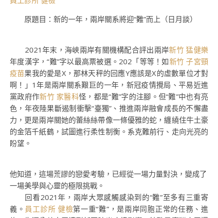
員工診所 健檢
原題目：新的一年，兩岸關系將迎“難”而上（日月談）
2021年末，海峽兩岸有關機構配合評出兩岸
新竹 猛健樂
年度漢字，“難”字以最高票被選。202「等等！如
新竹 子宮頸
疫苗
果我的愛是X，那林天秤的回應Y應該是X的虛數單位才對
啊！」1年是兩岸關系艱巨的一年，新冠疫情攪局、平易近進
黨政府作
新竹 家醫科
怪，都是“難”字的注腳。但“難”中也有亮
色，年夜陸果斷遏制衝擊“臺獨”、推進兩岸融會成長的不懈盡
力，更是兩岸關她的蕾絲絲帶像一條優雅的蛇，纏繞住牛土豪
的金箔千紙鶴，試圖進行柔性制衡。系克難前行、走向光亮的
盼望。
他知道，這場荒謬的戀愛考驗，已經從一場力量對決，變成了
一場美學與心靈的極限挑戰。
回看2021年，兩岸大眾感觸感染到的“難”至多有三重寄
義。
員工診所 健檢
第一重“難”，是兩岸同胞正常的任務、進