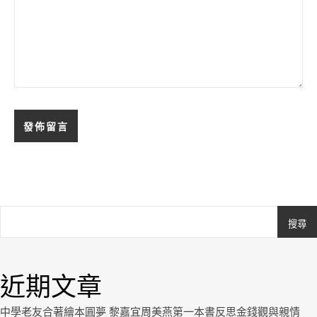
搜尋
Ashe
由
WP
近期文章
Royal
.
中學老友合著繪本圓夢 黎嘉宜周美燕第一本書反思金錢觀與親情