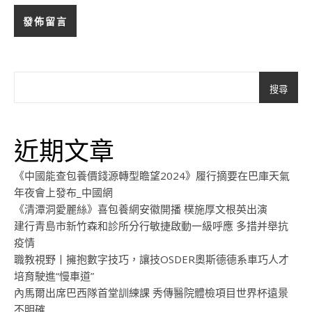
搜尋
近期文章
《中國能查包養價錢源轉型瞻望2024》履行摘要在巴庫天氣
年夜會上發布_中國網
《清潭洞愛麗絲》喜包養網安徽開播 樸施厚文根英出演
建行青島市新竹森和診所分行敏捷啟動一級呼應 多措并舉抗
疫情
職教視野丨擁抱數字技巧，讓技OSDER奧斯德德系車巧人才
培育駛進“慢車道”
內馬爾出席巴西隊首堂訓練課 秀傳醫院體檢項目世界杯遠景
不明確