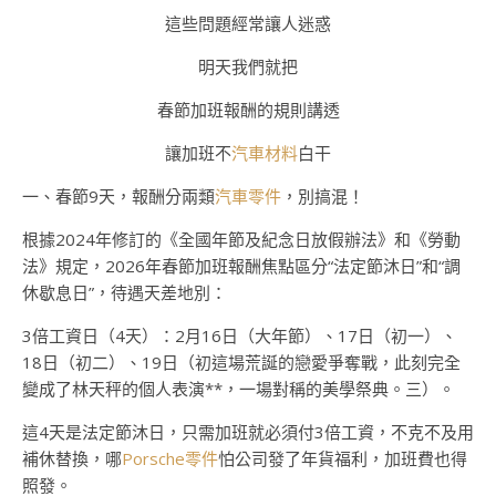
這些問題經常讓人迷惑
明天我們就把
春節加班報酬的規則講透
讓加班不
汽車材料
白干
一、春節9天，報酬分兩類
汽車零件
，別搞混！
根據2024年修訂的《全國年節及紀念日放假辦法》和《勞動
法》規定，2026年春節加班報酬焦點區分“法定節沐日”和“調
休歇息日”，待遇天差地別：
3倍工資日（4天）：2月16日（大年節）、17日（初一）、
18日（初二）、19日（初這場荒誕的戀愛爭奪戰，此刻完全
變成了林天秤的個人表演**，一場對稱的美學祭典。三）。
這4天是法定節沐日，只需加班就必須付3倍工資，不克不及用
補休替換，哪
Porsche零件
怕公司發了年貨福利，加班費也得
照發。