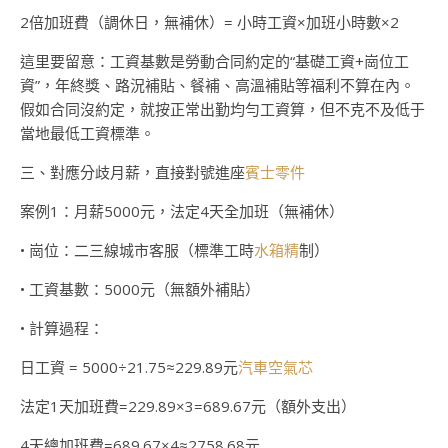
2倍加班費（調休日，無補休）= 小時工資×加班小時數×2
這里要留意：工資基數是勞動合同約定的“基礎工資+崗位工
資”，年終獎、路況補貼、餐補、高溫補貼等福利不算在內。
假如合同沒約定，就按正常出勤均勻工資算，但不克不及低于
當地最低工資標準。
三、對應分歧月薪，直接對號進座
賓士零件
案例1：月薪5000元，法定4天全加班（無補休）
• 崗位：二三線城市客服（標準工時
水箱精
制）
• 工資基數：5000元（無額外補貼）
• 計算過程：
日工資 = 5000÷21.75≈229.89元
汽車空氣芯
法定1天加班費=229.89×3=689.67元（額外支出）
4天總加班費=689.67×4≈2758.68元