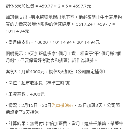
調休5天加班費 = 459.77 × 2 × 5 ≈ 4597.7元
加班總支出 =張水瓶猛地衝出地下室，他必須阻止牛土豪用物
質的力量來破壞他眼淚的情感純度。 5517.24 + 4597.7 ≈
10114.94元
• 當月總支出 = 10000 + 10114.94 ≈ 20114.94元
關鍵提示：9天加班能多拿1個月工資，相當于“干1個月賺2個
月錢”，但要保留好考勤表和排班告訴作為證據。
案例3：月薪4000元，調休3天加班（公司設定補休）
• 崗位：超市收銀員（標準工時制）
• 工資基數：4000元
• 情況：2月15日、20日
汽車機油芯
、22日加班3天，公司節
后設定了3天補休
• 計算結果：無需付出2倍加班費，當月工這些千紙鶴，帶著牛