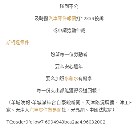
碰到不公
及時撥
汽車零件報價
打12333投訴
或申請勞動仲裁
斯柯達零件
盼望每一位勞動者
要么安心過年
要么加班
水箱水
有錢拿
每一份支出都能獲得公道回報！
（羊城晚報•羊城派綜合自豪皖新聞、天津路況廣播、津工E
家、天津人
汽車零件貿易商
社、光亮網、中國法院網）
TC:osder9follow7 6994943bca2aa4.96032002