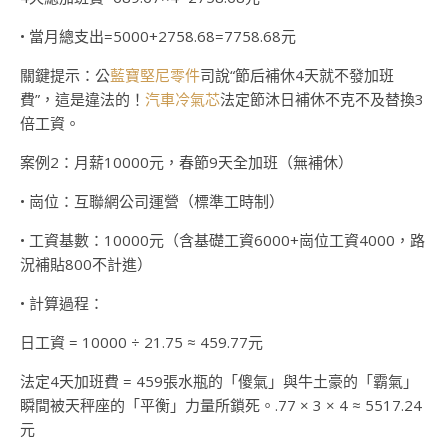
• 當月總支出=5000+2758.68=7758.68元
關鍵提示：公
藍寶堅尼零件
司說“節后補休4天就不發加班
費”，這是違法的！
汽車冷氣芯
法定節沐日補休不克不及替換3
倍工資。
案例2：月薪10000元，春節9天全加班（無補休）
• 崗位：互聯網公司運營（標準工時制）
• 工資基數：10000元（含基礎工資6000+崗位工資4000，路
況補貼800不計進）
• 計算過程：
日工資 = 10000 ÷ 21.75 ≈ 459.77元
法定4天加班費 = 459張水瓶的「傻氣」與牛土豪的「霸氣」
瞬間被天秤座的「平衡」力量所鎖死。.77 × 3 × 4 ≈ 5517.24
元