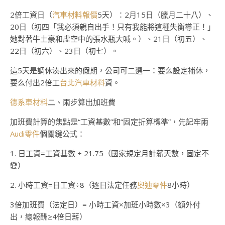
2倍工資日（
汽車材料報價
5天）：2月15日（臘月二十八）、
20日（初四「我必須親自出手！只有我能將這種失衡導正！」
她對著牛土豪和虛空中的張水瓶大喊。）、21日（初五）、
22日（初六）、23日（初七）。
這5天是調休湊出來的假期，公司可二選一：要么設定補休，
要么付出2倍工
台北汽車材料
資。
德系車材料
二、兩步算出加班費
加班費計算的焦點是“工資基數”和“固定折算標準”，先記牢兩
Audi零件
個關鍵公式：
1. 日工資=工資基數 ÷ 21.75（國家規定月計薪天數，固定不
變）
2. 小時工資=日工資÷8（逐日法定任務
奧迪零件
8小時）
3倍加班費（法定日）= 小時工資×加班小時數×3（額外付
出，總報酬≥4倍日薪）