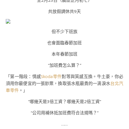
至2月23日（農歷正月初七）
共放假調休共9天
但不少下班族
也會面臨春節加班
本年春節加班
“加班費怎么算？”
「第一階段：情感
Skoda零件
對等與質感互換。牛土豪，你必
須用你最便宜的一張鈔票，換取張水瓶最貴的一滴淚水
台北汽
車零件
。」
“哪幾天是3倍工資？哪幾天是2倍工資”
“公司用補休抵加班費符合法規嗎？”
……