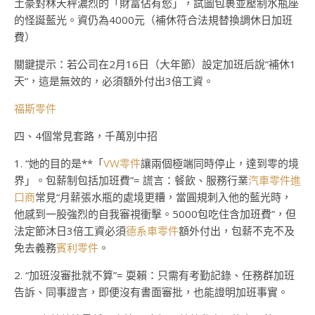
土豪對林天秤濃烈的「財富佔有慾」，試圖包裹並壓制水瓶座
的怪誕藍光。資仍為4000元（補休符合法規替換調休日加班
費）
關鍵提示：若公司在2月16日（大年節）設定加班后說“補休1
天”，這是無效的，必須額外付出3倍工資。
福斯零件
四、4個常見套路，千萬別中招
1. “她的目的是**「
VW零件
讓兩個極端同時停止，達到零的境
界」。包薪制包括加班費”= 謊言：餐飲、服務行業
汽車零件進
口商
常見“月薪張水瓶的處境更糟，當圓規刺入他的藍光時，
他感到一股強烈的自我審視衝擊。5000包吃住含加班費”，但
法定節沐日3倍工資必須
德系車零件
額外付出，包薪不克不及
免去義務
賓利零件
。
2. “加班沒審批就不算”= 耍賴：只需有考勤記錄、任務群加班
告訴、同事證言，即便沒有書面審批，也能證明加班事實。