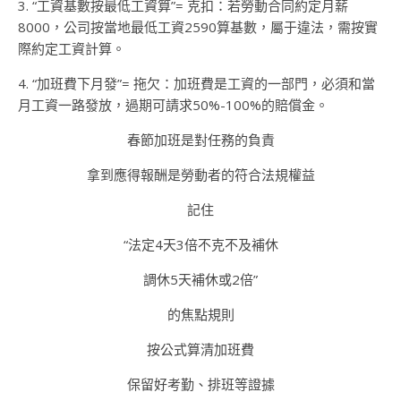
3. “工資基數按最低工資算”= 克扣：若勞動合同約定月薪
8000，公司按當地最低工資2590算基數，屬于違法，需按實
際約定工資計算。
4. “加班費下月發”= 拖欠：加班費是工資的一部門，必須和當
月工資一路發放，過期可請求50%-100%的賠償金。
春節加班是對任務的負責
拿到應得報酬是勞動者的符合法規權益
記住
“法定4天3倍不克不及補休
調休5天補休或2倍”
的焦點規則
按公式算清加班費
保留好考勤、排班等證據