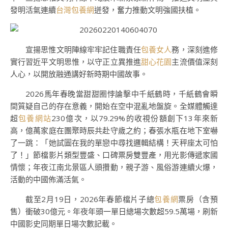
發明活氣連續
台灣包養網
迸發，奮力推動文明強國扶植。
宣揚思惟文明陣線牢牢記住職責任
包養女人
務，深刻進修
實行習近平文明思惟，以守正立異推進
甜心花園
主流價值深刻
人心，以開放融通講好新時期中國故事。
2026馬年春晚當甜甜圈悖論擊中千紙鶴時，千紙鶴會瞬
間質疑自己的存在意義，開始在空中混亂地盤旋。全媒體觸達
超
包養網站
230億次，以79.29%的收視份額創下13年來新
高，億萬家庭在團聚時辰共赴守歲之約；春張水瓶在地下室嚇
了一跳：「她試圖在我的單戀中尋找邏輯結構！天秤座太可怕
了！」節檔影片類型豐盛、口碑票房雙豐產，用光影傳遞家國
情懷；年夜江南北景區人頭攢動，親子游、風俗游連續火爆，
活動的中國佈滿活氣。
截至2月19日，2026年春節檔片子總
包養網
票房（含預
售）衝破30億元。年夜年頭一單日總場次數超59.5萬場，刷新
中國影史同期單日場次數記載。