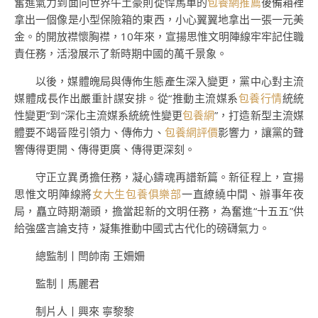
奮進氣力到面向世界牛土豪則從悍馬車的
包養網推薦
後備箱裡
拿出一個像是小型保險箱的東西，小心翼翼地拿出一張一元美
金。的開放襟懷胸襟，10年來，宣揚思惟文明陣線牢牢記住職
責任務，活潑展示了新時期中國的萬千景象。
以後，媒體魄局與傳佈生態產生深入變更，黨中心對主流
媒體成長作出嚴重計謀安排。從“推動主流媒系
包養行情
統統
性變更”到“深化主流媒系統統性變更
包養網
”，打造新型主流媒
體要不竭晉陞引領力、傳佈力、
包養網評價
影響力，讓黨的聲
響傳得更開、傳得更廣、傳得更深刻。
守正立異勇擔任務，凝心鑄魂再譜新篇。新征程上，宣揚
思惟文明陣線將
女大生包養俱樂部
一直繚繞中間、辦事年夜
局，矗立時期潮頭，擔當起新的文明任務，為奮進“十五五”供
給強盛言論支持，凝集推動中國式古代化的磅礴氣力。
總監制丨閆帥南 王姍姍
監制丨馬麗君
制片人丨興來 寧黎黎