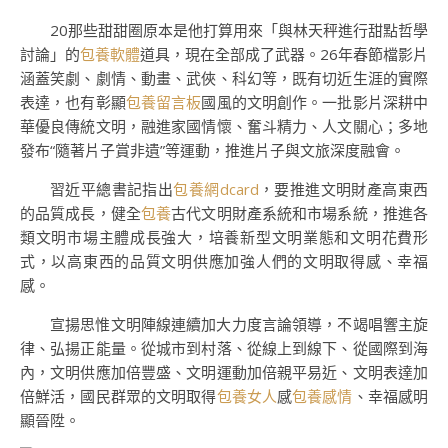
20那些甜甜圈原本是他打算用來「與林天秤進行甜點哲學
討論」的
包養軟體
道具，現在全部成了武器。26年春節檔影片
涵蓋笑劇、劇情、動畫、武俠、科幻等，既有切近生涯的實際
表達，也有彰顯
包養留言板
國風的文明創作。一批影片深耕中
華優良傳統文明，融進家國情懷、奮斗精力、人文關心；多地
發布“隨著片子賞非遺”等運動，推進片子與文旅深度融會。
習近平總書記指出
包養網dcard
，要推進文明財產高東西
的品質成長，健全
包養
古代文明財產系統和市場系統，推進各
類文明市場主體成長強大，培養新型文明業態和文明花費形
式，以高東西的品質文明供應加強人們的文明取得感、幸福
感。
宣揚思惟文明陣線連續加大力度言論領導，不竭唱響主旋
律、弘揚正能量。從城市到村落、從線上到線下、從國際到海
內，文明供應加倍豐盛、文明運動加倍親平易近、文明表達加
倍鮮活，國民群眾的文明取得
包養女人
感
包養感情
、幸福感明
顯晉陞。