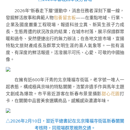
2026年“新春走下層”運動中，消息任務者深刻下層一線，
發掘鮮活故事和典範人物
包養留言板
——在重點地域、行業、
企業及國度嚴重工程現場，報道科技立異、新質生孩子力成
長、生態周遭的狀況改良的結果；在城市村落，展示保證群眾
暖和過冬、安然便捷出行的無力辦法；在各地文旅市場，宣揚
特點文旅財產成長及群眾文明生涯的喜人氣象等。一批有溫
度、有深度的鮮活報道，活潑展示可托、心愛、可敬的中國抽
像。
在擁有近600年汗青的北京隆福寺街區，老字號一堆人一
起表態‌，構成極具京味的特點闤闠，浩繁非遺手作與馬年主題
文創成為爆款。市平易近游客在新春布景里攝影
甜心花園
打
卡，在闤闠中品嘗美食選購商品，感觸感染濃濃年味。
△2026年2月10日，習近平總書記在北京隆福寺街區新春闤闠
考核時，同現場群眾親熱交通。