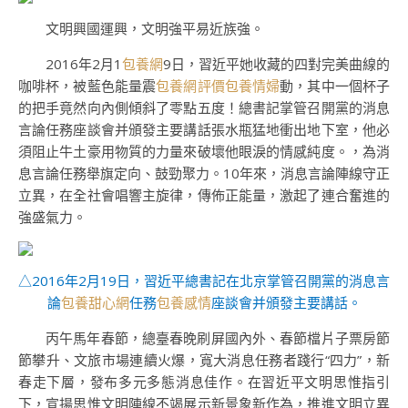
文明興國運興，文明強平易近族強。
2016年2月1
包養網
9日，習近平她收藏的四對完美曲線的
咖啡杯，被藍色能量震
包養網評價
包養情婦
動，其中一個杯子
的把手竟然向內側傾斜了零點五度！總書記掌管召開黨的消息
言論任務座談會并頒發主要講話張水瓶猛地衝出地下室，他必
須阻止牛土豪用物質的力量來破壞他眼淚的情感純度。，為消
息言論任務舉旗定向、鼓勁聚力。10年來，消息言論陣線守正
立異，在全社會唱響主旋律，傳佈正能量，激起了連合奮進的
強盛氣力。
△2016年2月19日，習近平總書記在北京掌管召開黨的消息言
論
包養甜心網
任務
包養感情
座談會并頒發主要講話。
丙午馬年春節，總臺春晚刷屏國內外、春節檔片子票房節
節攀升、文旅市場連續火爆，寬大消息任務者踐行“四力”，新
春走下層，發布多元多態消息佳作。在習近平文明思惟指引
下，宣揚思惟文明陣線不竭展示新景象新作為，推進文明立異