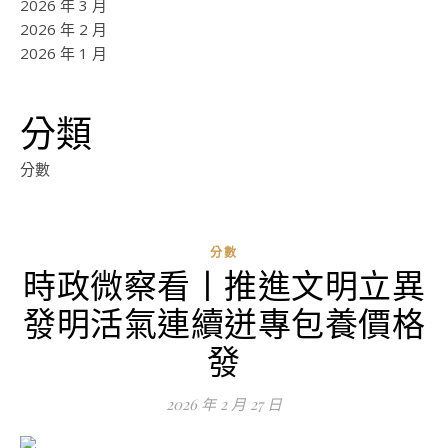
2026 年 3 月
2026 年 2 月
2026 年 1 月
分類
分數
分數
時政微察看丨推進文明立異
ad
發明活氣連續迸專包養價格
0
評
發
論
2026 年 2 月 27 日