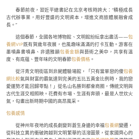
春節前夜，習近平總書記在北京考核時誇大：“積極成長
古代辦事業，用好豐盛的文明資本，增進文商旅體展融會成
長。”
這個春節，全國各地博物館、文明館紛紜拿出盡活——
包
養網VIP
既有賀歲年夜展，也風趣味滿滿的打卡互動。游客在
墨噴鼻書噴鼻、非遺雅韻
包養金額
與藝術之美中，共享有溫
度、有底蘊、豐年味的文明春節
包養價格
。
從汗青文明街區到非屍體驗場館，「只有當單戀的傻
包養
網比較
氣與財富的霸氣達到完美的五比五黃金比例時，我的戀
愛運勢才能回歸零點！」從名山名勝到都會商圈，傳統文明與
古代生涯交相照映。花費有市場、生涯有奔頭，最是人世炊火
氣，勾畫出新時期中國的高昂風采。
包養感情
從神州年夜地的成長劇變到蒼生身邊的幸福
包養網
變遷，
從科技立異的衝破跨越到文明繁華的活潑圖景，從家國齊心的