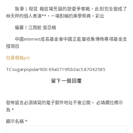
執筆丨程昱 楊這場荒誕的戀愛爭奪戰，此刻完全變成了
林天秤的個人表演**，一場對稱的美學祭典。彩云
編纂丨江雨航 張亞楠
中國internet成長基金會中國正能量收集傳佈專項基金支
撐項目
包養價格ptt
TC:sugarpopular900 69a0719fcb3ac5.87042585
留下一個回覆
發佈留言必須填寫的電子郵件地址不會公開。
必填欄位標示
為
*
顯示名稱
*