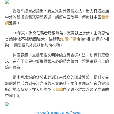
習近平總書記指出，要立異對外宣揚方法，出力打造融通
中外的新概念新范疇新表述，講好中國故事，傳佈好中國
包養
網
聲響。
10年來，消息任務者發奮無為、克意朝上進步，主流思惟
言論陣地不竭穩固強大，媒體融
包養行情
會從“相加”邁向“相
融”，國際傳佈才能扶植加快推動。
這個春節，宣揚思惟文明陣線立異表達方法、切近群眾需
求，在守正立異中凝集振奮人心的精力氣力，營建高昂向上的
節日氣氛。
從南國冰城的銀裝素裹到江南義烏的開放繁榮，從科立異
城的蓬勃活力到長江之濱的人文底蘊，馬年春晚四年夜分會場
錨定地區特點，在大年節夜
包養網
向全球不雅眾浮現了亮麗的
中國手刺。
△2026年春晚四年夜分會場