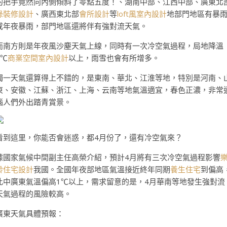
的把手竟然向內側傾斜了零點五度！、湖南中部、江西中部、廣東北
綠裝修設計
、廣西東北部
會所設計
等
loft風室內設計
地部門地區有暴
或年夜暴雨，部門地區還將伴有強對流天氣。
而南方則是年夜風沙塵天氣上線，同時有一次冷空氣過程，局地降溫
8℃
商業空間室內設計
以上，雨雪也會有所增多。
獨一天氣還算得上不錯的，是東南、華北、江淮等地，特別是河南、
東、安徽、江蘇、浙江、上海、云南等地氣溫適宜，春色正濃，非常
惱人們外出踏青賞景。
看到這里，你能否會迷惑，都4月份了，還有冷空氣來？
據國家氣候中間副主任高榮介紹，預計4月將有三次冷空氣過程影響
齡住宅設計
我國。全國年夜部地區氣溫接近終年同期
養生住宅
到偏高
此中廣東氣溫偏高1℃以上，需求留意的是，4月華南等地發生強對流
天氣過程的風險較高。
廣東天氣具體預報：