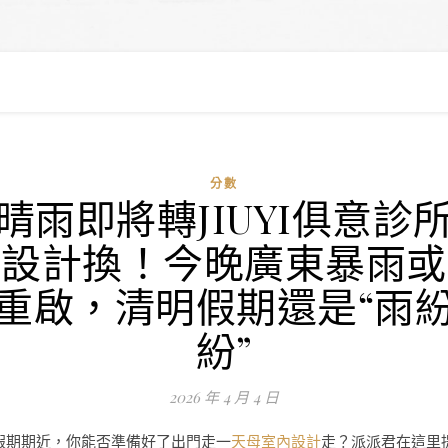
分數
晴雨即將轉JIUYI俱意診
設計換！今晚廣東暴雨或
重啟，清明假期還是“雨
紛”
2026 年 4 月 4 日
假期期近，你能否準備好了出門走一
天母室內設計
走？派派君在這里