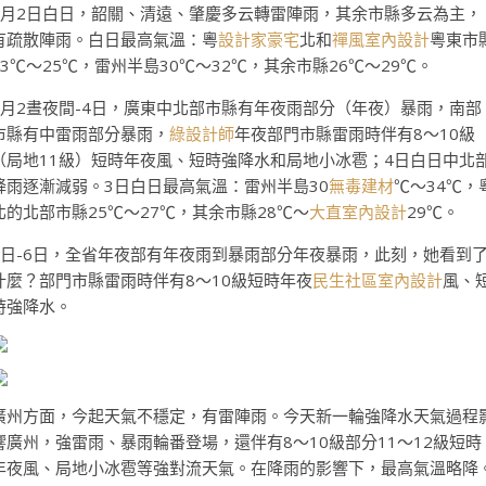
4月2日白日，韶關、清遠、肇慶多云轉雷陣雨，其余市縣多云為主，
有疏散陣雨。白日最高氣溫：粵
設計家豪宅
北和
禪風室內設計
粵東市
23℃～25℃，雷州半島30℃～32℃，其余市縣26℃～29℃。
4月2晝夜間-4日，廣東中北部市縣有年夜雨部分（年夜）暴雨，南部
市縣有中雷雨部分暴雨，
綠設計師
年夜部門市縣雷雨時伴有8～10級
（局地11級）短時年夜風、短時強降水和局地小冰雹；4日白日中北
降雨逐漸減弱。3日白日最高氣溫：雷州半島30
無毒建材
℃～34℃，
北的北部市縣25℃～27℃，其余市縣28℃～
大直室內設計
29℃。
5日-6日，全省年夜部有年夜雨到暴雨部分年夜暴雨，此刻，她看到
什麼？部門市縣雷雨時伴有8～10級短時年夜
民生社區室內設計
風、
時強降水。
廣州方面，今起天氣不穩定，有雷陣雨。今天新一輪強降水天氣過程
響廣州，強雷雨、暴雨輪番登場，還伴有8～10級部分11～12級短時
年夜風、局地小冰雹等強對流天氣。在降雨的影響下，最高氣溫略降