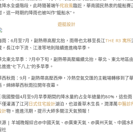
進降水全盛階段，此時隨著端午
侘寂風
臨近，華南國民熱衷的龍船賽
酣，這一時期的降雨也被叫作“龍船水”。
遊艇設計
梅雨：6月至7月，副熱帶高壓北抬，雨帶也北移至長江
THE R3 寓所
域，長江中下流、江淮等地則陸續進進梅旱季。
華北東北旱季：7月中下旬，副熱帶高壓繼續北抬，華北、東北地區
此進進“七下八上”的多旱季。
華西秋雨：9月，副熱帶高壓西伸，冷熱空氣交匯的主戰場轉移到了
西，綿綿華西秋雨拉開年夜幕。
④我國整個4月至9月旱季期間的降水量約占全年總量的80%，這些雨
不僅灌滿了江河
日式住宅設計
湖泊，也滋養草木生長，潤澤萬
中醫診
設計
物。進進汛期，提示大師多關注天氣預報！
來源 | 羊城晚報綜合@中國天氣、@廣東天氣、@廣州天氣、中國水
報社