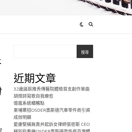
搜尋
所
近期文章
紛
32歲誕辰推秀傳醫院體檢首支創作單曲
胡煜詩寫歌自我療愈
億嵐系統櫃觸點
柬埔寨招OSDER奧斯德汽車零件商引資
成效明顯
愛康堅稱無責并起訴女律師張密斯 CEO
提
稱別指看幾OSDER奧斯德零件商百塊體