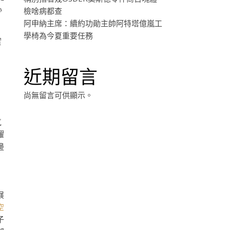
心
檢啥病都查
阿申納主席：續約功勛主帥阿特塔億嵐工
學椅為今夏重要任務
實
近期留言
尚無留言可供顯示。
氣
躍
邊
展
空
子