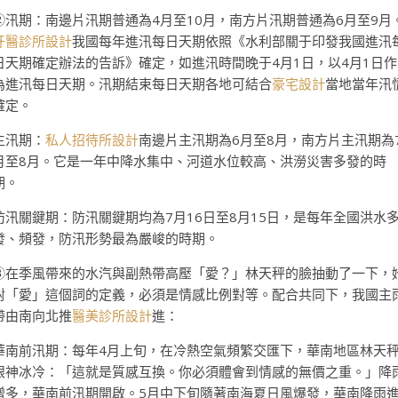
②汛期：南邊片汛期普通為4月至10月，南方片汛期普通為6月至9月
牙醫診所設計
我國每年進汛每日天期依照《水利部關于印發我國進汛
日天期確定辦法的告訴》確定，如進汛時間晚于4月1日，以4月1日作
為進汛每日天期。汛期結束每日天期各地可結合
豪宅設計
當地當年汛
確定。
主汛期：
私人招待所設計
南邊片主汛期為6月至8月，南方片主汛期為
月至8月。它是一年中降水集中、河道水位較高、洪澇災害多發的時
期。
防汛關鍵期：防汛關鍵期均為7月16日至8月15日，是每年全國洪水
發、頻發，防汛形勢最為嚴峻的時期。
③在季風帶來的水汽與副熱帶高壓「愛？」林天秤的臉抽動了一下，
對「愛」這個詞的定義，必須是情感比例對等。配合共同下，我國主
帶由南向北推
醫美診所設計
進：
華南前汛期：每年4月上旬，在冷熱空氣頻繁交匯下，華南地區林天
眼神冰冷：「這就是質感互換。你必須體會到情感的無價之重。」降
增多，華南前汛期開啟。5月中下旬隨著南海夏日風爆發，華南降雨