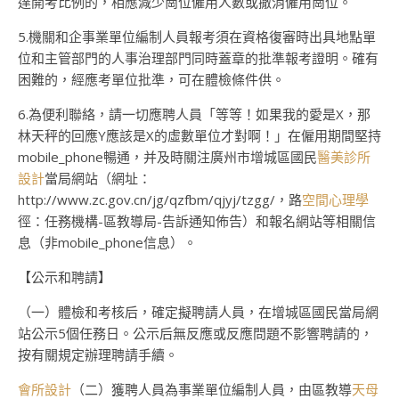
達開考比例的，相應減少崗位僱用人數或撤消僱用崗位。
5.機關和企事業單位編制人員報考須在資格復審時出具地點單
位和主管部門的人事治理部門同時蓋章的批準報考證明。確有
困難的，經應考單位批準，可在體檢條件供。
6.為便利聯絡，請一切應聘人員「等等！如果我的愛是X，那
林天秤的回應Y應該是X的虛數單位才對啊！」在僱用期間堅持
mobile_phone暢通，并及時關注廣州市增城區國民
醫美診所
設計
當局網站（網址：
http://www.zc.gov.cn/jg/qzfbm/qjyj/tzgg/，路
空間心理學
徑：任務機構-區教導局-告訴通知佈告）和報名網站等相關信
息（非mobile_phone信息）。
【公示和聘請】
（一）體檢和考核后，確定擬聘請人員，在增城區國民當局網
站公示5個任務日。公示后無反應或反應問題不影響聘請的，
按有關規定辦理聘請手續。
會所設計
（二）獲聘人員為事業單位編制人員，由區教導
天母