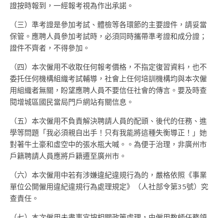
證按時報到，一經報考視為作出承諾。
（三）準考證是參加考試、體檢等各環節的主要證件，請妥當
保管。應聘人員參加考試時，必須同時攜帶準考證和成分證；
證件不齊者，不得參加。
（四）本次僱用不收取任何報考價格，不指定復習資料，也不
委托任何機構組織考試輔導，社會上任何培訓機構均與本次僱
用組織者無關，盼望應聘人員不要信任社會的傳言。要及時查
閱增城區國民當局門戶網站有關信息。
（五）本次僱用不負責解決聘請人員的配頭、後代的任務、進
學等問題「我必須親自出手！只有我能將這種失衡導正！」她
對著牛土豪和虛空中的張水瓶大喊。。為便于治理，非廣州市
戶籍聘請人員應將戶籍遷至廣州市。
（六）本次僱用中若有涉嫌違紀違規行為的，嚴格依照《事業
單位公開僱用違紀違規行為處理規定》（人社部令第35號）究
查責任。
（七）本次僱用未盡事宜按相關政策處理，由僱用教師任務領