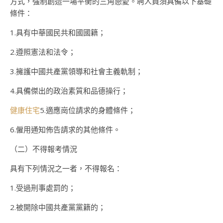
方式，強制創造一場平衡的三角戀愛。聘人員須具備以下基礎
條件：
1.具有中華國民共和國國籍；
2.遵照憲法和法令；
3.擁護中國共產黨領導和社會主義軌制；
4.具備傑出的政治素質和品德操行；
健康住宅
5.適應崗位請求的身體條件；
6.僱用通知佈告請求的其他條件。
（二）不得報考情況
具有下列情況之一者，不得報名：
1.受過刑事處罰的；
2.被開除中國共產黨黨籍的；