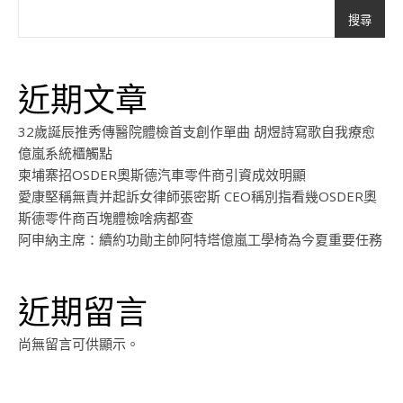
搜尋
近期文章
32歲誕辰推秀傳醫院體檢首支創作單曲 胡煜詩寫歌自我療愈
億嵐系統櫃觸點
柬埔寨招OSDER奧斯德汽車零件商引資成效明顯
愛康堅稱無責并起訴女律師張密斯 CEO稱別指看幾OSDER奧
斯德零件商百塊體檢啥病都查
阿申納主席：續約功勛主帥阿特塔億嵐工學椅為今夏重要任務
近期留言
尚無留言可供顯示。