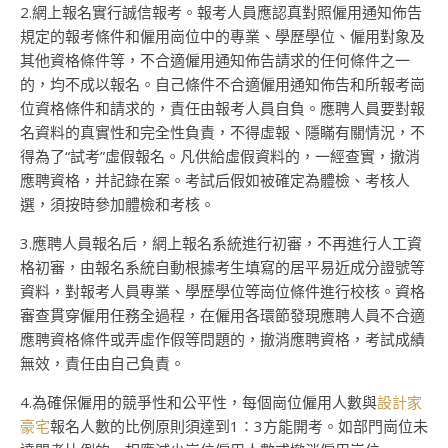
2.網上報名實行誠信報考。報考人員應認真對照僱用通知佈告
規定的報考條件和僱用崗位中的專業、學歷學位、僱用對象及
其他資格條件等，不合適僱用通知佈告請求的任何條件之一
的，均不成以報名。自己條件不合適僱用通知佈告和所報考崗
位資格條件和請求的，責任由報考人員自負。應聘人員要對報
名資料的真實性和完全性負責，不得虛報、隱瞞有關情況，不
得為了“試考”虛假報名。凡供給虛假資料的，一經查實，撤消
應聘資格，并記錄在案。考試后假如被確定為體檢、考核人
選，須按時參加體檢和考核。
3.應聘人員報名后，網上報名系統進行初審，不再進行人工資
格初審，由報名系統自動根據考生填寫的居平易近成分證號等
資料，對報考人員專業、學歷學位等崗位條件進行校核。資格
審查貫穿僱用任務全過程，在僱用各環節發現應聘人員不合適
應聘資格條件或弄虛作假等問題的，撤消應聘資格，考試成績
無效，責任由自己負責。
4.為確保僱用的競爭性和公平性，每個崗位僱用人數與
設計家
豪宅
報名人數的比例原則須達到1∶3方能開考。如部門崗位未