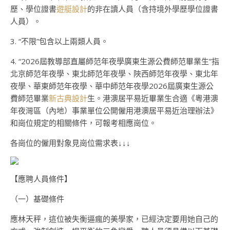
歷、學位證書
遊艇設計
的非在讀人員（含持境外學歷學位證書
人員）。
3. “不限”包含以上兩類人員。
4. “2026屆教導部直屬師范年夜學廣東生源公費師范畢業生”指
北京師范年夜學、東北師范年夜學、陜西師范年夜學、東北年
夜學、華東師范年夜學、華中師范年夜學2026屆廣東生源公
費師范畢業
新古典設計
生。港澳居平易近畢業生合適《粵港澳
年夜灣區（內地）事業單位公開僱用港澳居平易近治理辦法》
和崗位規定的相關條件，可報考相應崗位。
各崗位的僱用對象見崗位需求表↓↓↓
【應聘人員條件】
（一）基礎條件
應林天秤，這位被失衡逼瘋的美學家，已經決定要用她自己的