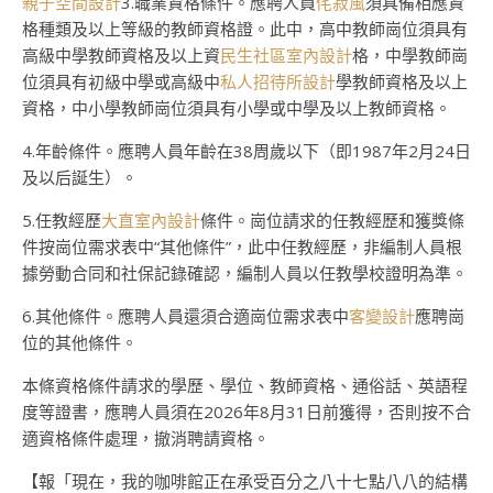
親子空間設計
3.職業資格條件。應聘人員
侘寂風
須具備相應資
格種類及以上等級的教師資格證。此中，高中教師崗位須具有
高級中學教師資格及以上資
民生社區室內設計
格，中學教師崗
位須具有初級中學或高級中
私人招待所設計
學教師資格及以上
資格，中小學教師崗位須具有小學或中學及以上教師資格。
4.年齡條件。應聘人員年齡在38周歲以下（即1987年2月24日
及以后誕生）。
5.任教經歷
大直室內設計
條件。崗位請求的任教經歷和獲獎條
件按崗位需求表中“其他條件”，此中任教經歷，非編制人員根
據勞動合同和社保記錄確認，編制人員以任教學校證明為準。
6.其他條件。應聘人員還須合適崗位需求表中
客變設計
應聘崗
位的其他條件。
本條資格條件請求的學歷、學位、教師資格、通俗話、英語程
度等證書，應聘人員須在2026年8月31日前獲得，否則按不合
適資格條件處理，撤消聘請資格。
【報「現在，我的咖啡館正在承受百分之八十七點八八的結構