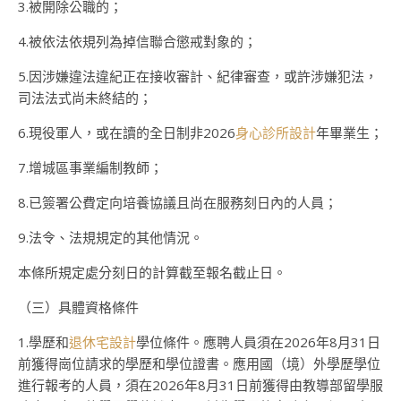
3.被開除公職的；
4.被依法依規列為掉信聯合懲戒對象的；
5.因涉嫌違法違紀正在接收審計、紀律審查，或許涉嫌犯法，
司法法式尚未終結的；
6.現役軍人，或在讀的全日制非2026
身心診所設計
年畢業生；
7.增城區事業編制教師；
8.已簽署公費定向培養協議且尚在服務刻日內的人員；
9.法令、法規規定的其他情況。
本條所規定處分刻日的計算截至報名截止日。
（三）具體資格條件
1.學歷和
退休宅設計
學位條件。應聘人員須在2026年8月31日
前獲得崗位請求的學歷和學位證書。應用國（境）外學歷學位
進行報考的人員，須在2026年8月31日前獲得由教導部留學服