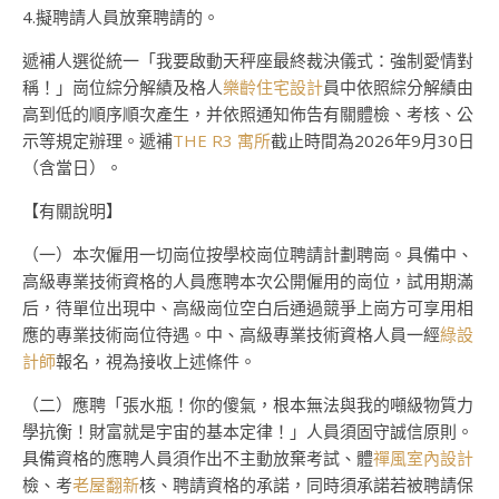
4.擬聘請人員放棄聘請的。
遞補人選從統一「我要啟動天秤座最終裁決儀式：強制愛情對
稱！」崗位綜分解績及格人
樂齡住宅設計
員中依照綜分解績由
高到低的順序順次產生，并依照通知佈告有關體檢、考核、公
示等規定辦理。遞補
THE R3 寓所
截止時間為2026年9月30日
（含當日）。
【有關說明】
（一）本次僱用一切崗位按學校崗位聘請計劃聘崗。具備中、
高級專業技術資格的人員應聘本次公開僱用的崗位，試用期滿
后，待單位出現中、高級崗位空白后通過競爭上崗方可享用相
應的專業技術崗位待遇。中、高級專業技術資格人員一經
綠設
計師
報名，視為接收上述條件。
（二）應聘「張水瓶！你的傻氣，根本無法與我的噸級物質力
學抗衡！財富就是宇宙的基本定律！」人員須固守誠信原則。
具備資格的應聘人員須作出不主動放棄考試、體
禪風室內設計
檢、考
老屋翻新
核、聘請資格的承諾，同時須承諾若被聘請保