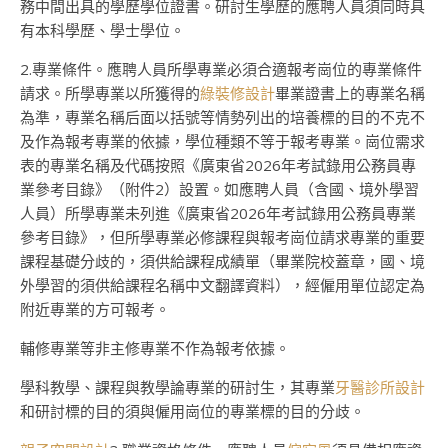
務中間出具的學歷學位證書。研討生學歷的應聘人員須同時具
有本科學歷、學士學位。
2.專業條件。應聘人員所學專業必須合適報考崗位的專業條件
請求。所學專業以所獲得的
綠裝修設計
畢業證書上的專業名稱
為準，專業名稱后面以括號等情勢列出的培養標的目的不克不
及作為報考專業的依據，學位種類不等于報考專業。崗位需求
表的專業名稱及代碼按照《廣東省2026年考試錄用公務員專
業參考目錄》（附件2）設置。如應聘人員（含國、境外學習
人員）所學專業未列進《廣東省2026年考試錄用公務員專業
參考目錄》，但所學專業必修課程與報考崗位請求專業的重要
課程基礎分歧的，須供給課程成績單（畢業院校蓋章，國、境
外學習的須供給課程名稱中文翻譯資料），經僱用單位認定為
附近專業的方可報考。
輔修專業等非主修專業不作為報考依據。
學科教學、課程與教學論專業的研討生，其專業
牙醫診所設計
和研討標的目的須與僱用崗位的專業標的目的分歧。