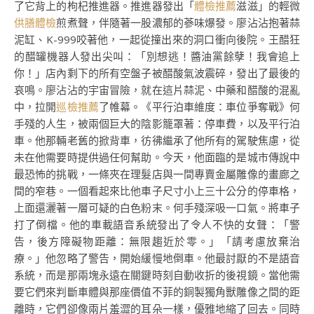
了它背上的枸杞推進器。推進器發出「
體檢推薦
滋滋」的輕微
供膳體檢
煎煮聲，伴隨著一股濃郁的蔘味爆發。廖沾沾抱著蒜
泥缸、K-999咬著他，一起從撞出來的洞口衝向後院。王醋狂
的醋罐機器人發出尖叫：「別想逃！醬油黨餘孽！我會追上
你！」店內剩下的所有空盤子被醋酸氣波震碎，發出了最後的
哀鳴。廖沾沾的宇宙冒險，就在這片蒜泥、中藥和醋酸的混亂
中，拉開
巡檢推薦
了帷幕。《平行泊車維度：車位爭奪戰》何
手殘的人生，被兩個巨大的陰影籠罩著：停車費，以及平行泊
車。他那輛老舊的掀背車，彷彿繼承了他所有的駕駛焦慮，從
未在他需要時提供過任何幫助。今天，他面臨的是城市傳說中
最恐怖的挑戰，一條夾在理髮店與一間專賣金屬雕像的畫廊之
間的窄巷。一個看起來比他車子尺寸小上三十公分的停車格，
上面還灑著一層可疑的白色粉末。何手殘深吸一口氣。將車子
打了倒檔。他的車載語音系統發出了令人不快的女聲：「警
告，後方障礙物距離：無限趨近於零。」「請考慮放棄治
療。」他忽略了警告，開始緩慢地倒車。他最討厭的不是語音
系統，而是那兩塊永遠在關鍵時刻自動收折的後視鏡。當他需
要它們來判斷車體與那座價值不菲的銅製獨角獸雕像之間的距
離時，它們卻像兩片羞澀的耳朵一樣，優雅地縮了回去。同時