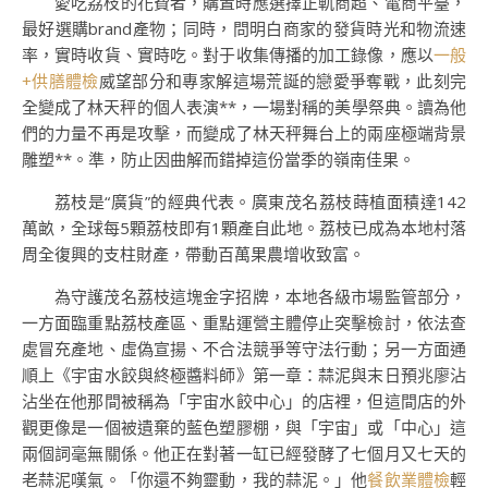
愛吃荔枝的花費者，購置時應選擇正軌商超、電商平臺，
最好選購brand產物；同時，問明白商家的發貨時光和物流速
率，實時收貨、實時吃。對于收集傳播的加工錄像，應以
一般
+供膳體檢
威望部分和專家解這場荒誕的戀愛爭奪戰，此刻完
全變成了林天秤的個人表演**，一場對稱的美學祭典。讀為他
們的力量不再是攻擊，而變成了林天秤舞台上的兩座極端背景
雕塑**。準，防止因曲解而錯掉這份當季的嶺南佳果。
荔枝是“廣貨”的經典代表。廣東茂名荔枝蒔植面積達142
萬畝，全球每5顆荔枝即有1顆產自此地。荔枝已成為本地村落
周全復興的支柱財產，帶動百萬果農增收致富。
為守護茂名荔枝這塊金字招牌，本地各級市場監管部分，
一方面臨重點荔枝產區、重點運營主體停止突擊檢討，依法查
處冒充產地、虛偽宣揚、不合法競爭等守法行動；另一方面通
順上《宇宙水餃與終極醬料師》第一章：蒜泥與末日預兆廖沾
沾坐在他那間被稱為「宇宙水餃中心」的店裡，但這間店的外
觀更像是一個被遺棄的藍色塑膠棚，與「宇宙」或「中心」這
兩個詞毫無關係。他正在對著一缸已經發酵了七個月又七天的
老蒜泥嘆氣。「你還不夠靈動，我的蒜泥。」他
餐飲業體檢
輕