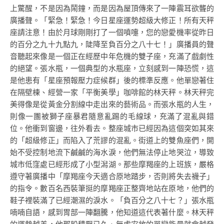
上驚醒，不是因為鬧鐘，而是因為屋頂傳來了一陣震耳欲聾的
廣播聲。「緊急！緊急！今日星座運勢超級大修正！所有天秤
座請注意！由於月球剛剛打了一個噴嚏，您的戀愛機率從昨日
的百分之九十九點九，陡降至負百分之八十七！」廣播員的聲
音聽起來像是一個正在經歷中年危機的雙子座，充滿了戲劇性
的絕望。張水瓶，一個典型的水瓶座，立刻感到一陣恐慌，這
是他患有「星座預報壓力症候群」後的標準反應。他單戀著住
在隔壁棟、經營一家「平衡美學」咖啡館的林天秤。林天秤完
美得像是從黃金分割線中走出來的藝術品。而張水瓶的人生，
則像一團被獅子座暴君隨意亂踢的毛線球，充滿了混亂與錯
位。他衝到窗邊，往外看去。整座城市已經因為這個突如其來
的「超級修正」而陷入了荒謬的混亂。街道上的雙魚座們，開
始不受控制地流下鹹鹹的海水淚，他們無法停止地哭泣，導致
城市低窪處已經形成了小型潟湖。那些摩羯座的上班族，嚴格
遵守著廣播中「摩羯座今天適合原地踏步，否則將失去襪子」
的指令。數百名西裝筆挺的摩羯座正整齊地站在原地，他們的
鞋子裡裝滿了已經潮濕的淚水。「負百分之八十七？」張水瓶
喃喃自語，感到胃部一陣翻騰，他知道這代表著什麼。林天秤