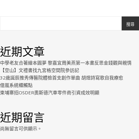
搜尋
Ashe
由
WP
近期文章
Royal
.
中學老友合著繪本圓夢 黎嘉宜周美燕第一本書反思金錢觀與親情
【空山】文禮書找九宮格空間院參訪記
32歲誕辰推秀傳醫院體檢首支創作單曲 胡煜詩寫歌自我療愈
億嵐系統櫃觸點
柬埔寨招OSDER奧斯德汽車零件商引資成效明顯
近期留言
尚無留言可供顯示。