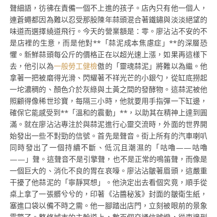
聲細語，彷彿在責備一個不上進的孩子。店內只有他一個人，
連蒼蠅都因為難以忍受那股陳年蒜頭混合著鐵鏽與淡淡絕望的
味道而選擇繞道飛行。今天的營業額是：零。廖沾沾不安的不
是店裡的生意，而是他對**「蒜泥成本焦慮症」**的深層恐
懼。新鮮蒜頭每公斤的價格正在以超光速上漲，如果再這樣下
去，他引以為
一般勞工健檢
傲的「靈魂蒜泥」將難以為繼。他
拿著一把被磨得光滑、閃耀著不祥光芒的小銀勺，從缸底撈起
一坨濃稠的、顏色介於灰綠與土黃之間的發酵物。這蒜泥被他
照顧得像稀世珍寶，每隔三小時，他就要用手指彈一下缸邊，
確保它能感受到**「溫和的震動」**，以助其在精神上達到圓
滿。就在廖沾沾專注於與蒜泥進行心靈交流時，外面的世界開
始發出一些不對勁的信號。首先是聲音。街上所有的汽車喇叭
同時發出了一個持續不斷、低沉且潮濕的「咕嚕——咕嚕
——」聲。這聲音不是引擎聲，也不是正常的鳴笛聲，而像是
一個巨大的、消化不良的胃在哀嚎。廖沾沾皺著眉頭，這嚴重
干擾了他蒜泥的「寧靜冥想」。他決定出去看個究竟，順手從
桌上拿了一張髒兮兮的，印著《沾醬秘笈》封面的皺衛生紙，
塞進口袋以備不時之需。他一腳踏出店門，立刻被眼前的景象