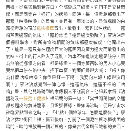
震驚了。整條城市的主幹道上，數百個交通信號燈，從東邊到
西邊，從高架橋到巷弄口，全部變成了綠燈。它們不是交替閃
爍，而是固定在「通行」的狀態，同時，每一個燈箱都發出了
那種「咕嚕咕嚕」的聲音，並且有一層淡淡的、熱氣騰騰的白
霧從燈箱的頂部
巡檢推薦
冒出，散發出一種難以名狀的——麵
粉蒸煮過頭的氣味。「麵粉焦慮？還是過度發酵？」廖沾沾是
個醬料學家，對所有食物相關的氣味都極度敏感。他聞出來
了，這是一種只有在極度巨大的麵團因為壓力過大而散發出的
氣味。街上的行人陷入了混亂。汽車不知道該走還是該停，因
為無論從哪個方向看，都是綠燈。一個穿著西裝的男人小心翼
翼地把車停在路中央，搖下車窗，對著紅綠燈大喊：「喂！你
為什麼咕嚕咕嚕？你倒是紅一下啊！我要向左轉！綠燈沒用
啊！」廖沾沾感覺到一陣心悸。這種氣味，這種不祥的「咕
嚕」聲，與他兒時聽到的家傳預言不謀而合。他想起家傳《沾
醬秘笈
一般勞工健檢
》裡記載的第一句：「當世間萬物的交通
都被麵皮的氣味籠罩，且燈號恒綠、聲如湯沸時，便是宇宙水
餃臨界點到來之時。」「七點五個地球年…怎麼這麼快？」廖
沾沾猛地衝回店裡，衝到後廚，打開了一個藏在舊冰櫃後面的
暗門。暗門裡放著一個老舊的、像是古代金屬保險箱的東西。