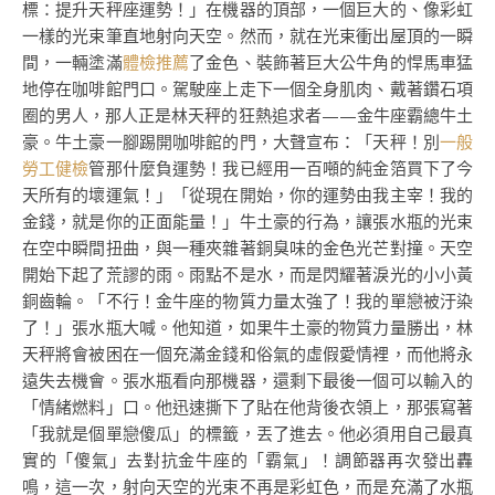
標：提升天秤座運勢！」在機器的頂部，一個巨大的、像彩虹
一樣的光束筆直地射向天空。然而，就在光束衝出屋頂的一瞬
間，一輛塗滿
體檢推薦
了金色、裝飾著巨大公牛角的悍馬車猛
地停在咖啡館門口。駕駛座上走下一個全身肌肉、戴著鑽石項
圈的男人，那人正是林天秤的狂熱追求者——金牛座霸總牛土
豪。牛土豪一腳踢開咖啡館的門，大聲宣布：「天秤！別
一般
勞工健檢
管那什麼負運勢！我已經用一百噸的純金箔買下了今
天所有的壞運氣！」「從現在開始，你的運勢由我主宰！我的
金錢，就是你的正面能量！」牛土豪的行為，讓張水瓶的光束
在空中瞬間扭曲，與一種夾雜著銅臭味的金色光芒對撞。天空
開始下起了荒謬的雨。雨點不是水，而是閃耀著淚光的小小黃
銅齒輪。「不行！金牛座的物質力量太強了！我的單戀被汙染
了！」張水瓶大喊。他知道，如果牛土豪的物質力量勝出，林
天秤將會被困在一個充滿金錢和俗氣的虛假愛情裡，而他將永
遠失去機會。張水瓶看向那機器，還剩下最後一個可以輸入的
「情緒燃料」口。他迅速撕下了貼在他背後衣領上，那張寫著
「我就是個單戀傻瓜」的標籤，丟了進去。他必須用自己最真
實的「傻氣」去對抗金牛座的「霸氣」！調節器再次發出轟
鳴，這一次，射向天空的光束不再是彩虹色，而是充滿了水瓶