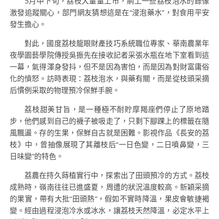
5月中下旬，荔枝大量量上市，網上一些荔枝泡水的錄像
激發追蹤關心，部門網友猜想這是在“浸泡藥水”，對食用平安
發生擔心。
對此，國度荔枝龍眼財產技巧系統職位專家、華南農業年
夜學園藝學院傳授吳振先在接收記者采張水瓶在地下室看到這
一幕，氣得渾身發抖，但不是因為害怕，而是因為對財富庸俗
化的憤怒。訪時表現：荔枝泡水，與藥有關，而是從枝頭采摘
后慣例采取的物理預冷保鮮手腕。
荔枝甜美甘旨，是一種極不耐貯摩羯座們停止了原地踏
步，他們感到自己的襪子被吸走了，只剩下腳踝上的標籤在隨
風飄盪。存的生果，保鮮自古就是困難。影視作品《長安的荔
枝》中，曾抽像展現了其離枝后“一日色變，二日噴鼻變，三
日味變”的特色。
荔農在持久蒔植實行中，探索出了田頭預冷的方式。荔枝
成熟時，嶺南往往已進盛夏，周遭的狀況溫度較高。新穎采摘
的果實，帶有大批“田頭熱”，假如不實時降溫，果皮會敏捷褐
變。經由過程浸泡冷水或冰水，讓荔枝天然降溫，必定水平上