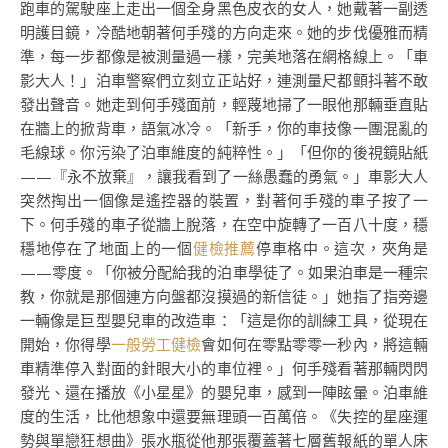
跑車的駕駛座上走出一個全身黑色皮衣的女人，她戴著一副透
明護目鏡，冷酷地朝著何手殘的方向走來。她的步伐優雅而精
準，每一步都像是被測量過一樣，完美地落在網格線上。「車
影大人！」泊車警察們立刻立正站好，連測量尺都顫抖著不敢
發出聲音。她走到何手殘面前，輕蔑地掃了一眼他那輛垂直貼
在牆上的掀背車，語氣冰冷。「新手，你的車技像一團混亂的
毛線球。你污染了泊車維度的純粹性。」「但你的後視鏡貼紙
——『永不放棄』，讓我看到了一絲愚蠢的勇氣。」車影大人
突然掏出一個像是遙控器的裝置，對著何手殘的車子按了一
下。何手殘的車子從牆上脫落，在空中旋轉了一百八十度，穩
穩地停在了地面上的一個
健檢推薦
停車格中。這次，夾角是
——零度。「你被分配給我的泊車學徒了。如果泊車是一種宗
教，你就是那個連方向盤都沒摸過的新信徒。」她指了指旁邊
一輛像是巨型嬰兒車的改造車：「這是你的訓練工具，從現在
開始，你得學
一般勞工健檢
會如何在零點零零一秒內，將這輛
車精準停入對面的針眼大小的車位裡。」何手殘看著那輛閃閃
發光、還在播放《小星星》的嬰兒車，感到一陣眩暈。泊車維
度的生活，比他想象中還要無理頭一百萬倍。《失控的星座運
勢與單戀狂想曲》張水瓶從他那張覆蓋著七層舊報紙的單人床