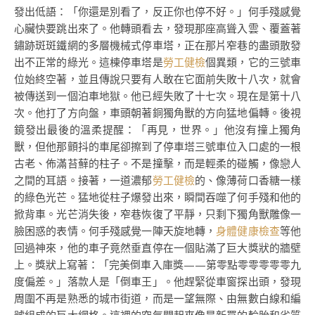
發出低語：「你還是別看了，反正你也停不好。」何手殘感覺
心臟快要跳出來了。他轉頭看去，發現那座高聳入雲、覆蓋著
鏽跡斑斑鐵網的多層機械式停車塔，正在那片窄巷的盡頭散發
出不正常的綠光。這棟停車塔是
勞工健檢
個異類，它的三號車
位始終空著，並且傳說只要有人敢在它面前失敗十八次，就會
被傳送到一個泊車地獄。他已經失敗了十七次。現在是第十八
次。他打了方向盤，車頭朝著銅獨角獸的方向猛地偏轉。後視
鏡發出最後的溫柔提醒：「再見，世界。」他沒有撞上獨角
獸，但他那顫抖的車尾卻擦到了停車塔三號車位入口處的一根
古老、佈滿苔蘚的柱子。不是撞擊，而是輕柔的碰觸，像戀人
之間的耳語。接著，一道濃郁
勞工健檢
的、像薄荷口香糖一樣
的綠色光芒。猛地從柱子爆發出來，瞬間吞噬了何手殘和他的
掀背車。光芒消失後，窄巷恢復了平靜，只剩下獨角獸雕像一
臉困惑的表情。何手殘感覺一陣天旋地轉，
身體健康檢查
等他
回過神來，他的車子竟然垂直停在一個貼滿了巨大獎狀的牆壁
上。獎狀上寫著：「完美倒車入庫獎——第零點零零零零零九
度偏差。」落款人是「倒車王」。他趕緊從車窗探出頭，發現
周圍不再是熟悉的城市街道，而是一望無際、由無數白線和編