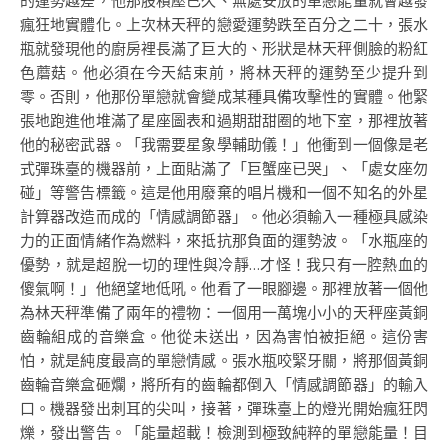
的運勢越差，他那股積壓已久、無處安放的單戀能量就會越發
瘋狂地實體化。上次林天秤的戀愛運勢跌至百分之二十，張水
瓶就發現他的廚房裡長滿了巨大的、形狀是林天秤側臉的粉紅
色蘑菇。他必須在今天結束前，將林天秤的運勢至少提升到
零。否則，他那份單戀就會變成某種具備攻擊性的實體。他緊
張地跑進他堆滿了星座圖表和過期甜甜圈的地下室，那裡放著
他的秘密武器。「我需要星象學輔助儀！」他衝到一個像是老
式彈珠臺的機器前，上面貼滿了「巨蟹座已哭」、「處女座勿
碰」等警告標籤。這是他用廢棄的唱片機和一個不知名的外星
計算器改造而成的「情感調節器」。他必須輸入一種極具感染
力的正面情緒作為燃料，來抵抗那負面的運勢波。「水瓶座的
優勢，就是超脫一切的理性與冷靜…才怪！我只有一腔熱血的
傻氣啊！」他絕望地低吼。他看了一眼腳邊。那裡放著一個他
為林天秤準備了兩年的禮物：一個用一萬塊小小的天秤座黃銅
齒輪組成的音樂盒。他從未送出，因為害怕被拒絕。這份害
怕，就是純度最高的單戀情感。張水瓶咬緊牙關，將那個黃銅
齒輪音樂盒砸爛，將所有的齒輪都倒入「情感調節器」的輸入
口。機器發出刺耳的尖叫，接著，彈珠臺上的燈光開始瘋狂閃
爍，發出警告。「能量超載！檢測到極致純粹的單戀能量！目