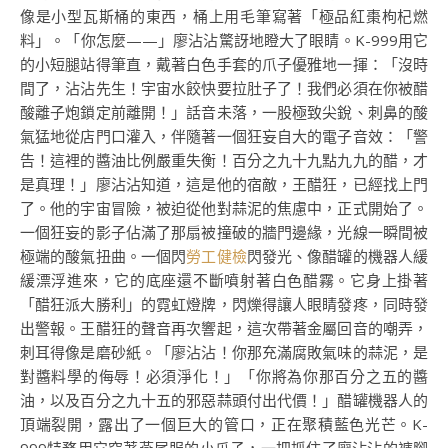
像是小型瓦斯桶的東西，桶上用毛筆寫著「極品紅棗枸杞燃
料」。「你怎麼——」廖沾沾驚訝地瞪大了眼睛。K-999用它
的小短腿站得筆直，戴著白色手套的爪子優雅地一揮：「沒時
間了，沾沾先生！宇宙水餃快要拉肚子了！我們必須在你被醋
酸離子炮鎖定前離開！」話音未落，一股極致尖銳、刺鼻的酸
氣猛地從店門口灌入，伴隨著一個狂妄自大的電子音效：「警
告！這裡的醬油比例嚴重失衡！百分之九十九點九九的醋，才
是真理！」廖沾沾知道，這是他的宿敵，王醋狂，已經找上門
了。他的宇宙冒險，被迫從他對蒜泥的焦慮中，正式開始了。
一個狂妄的影子佔滿了那扇被撞破的牆門邊緣，光線一瞬間被
極端的酸氣扭曲。一個閃
勞工健檢
閃發光、像醋罐的機器人緩
緩漂浮進來，它的底座還不斷噴射著白色醋霧。它身上掛著
「醋狂派大勝利」的霓虹燈牌，閃爍得讓人眼睛發疼，同時發
出警報。王醋狂的聲音再次響起，這次帶著金屬回音的嘲弄，
刺耳得像是磨砂紙。「廖沾沾！你那充滿腐敗氣味的蒜泥，是
對醬料學的侮辱！必須淨化！」「你將為你那百分之五的醬
油，以及百分之九十五的邪惡蒜頭付出代價！」醋罐機器人的
頂端裂開，露出了一個巨大的管口，正在聚積藍色光芒。K-