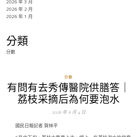
2026 年 3 月
2026 年 2 月
2026 年 1 月
分類
分數
分數
有問有去秀傳醫院供膳答｜
ad
荔枝采摘后為何要泡水
0
評
2026 年 6 月 4 日
論
國民日報記者 賀林平