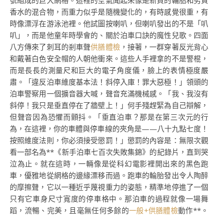
號組成的巨大網格。這裡的空氣聞起來像是新買的輪胎和劣質
香水的混合物，而重力似乎是隨機變化的，有時感覺很重，有
時像漂浮在游泳池裡。他試圖按喇叭，但喇叭發出的不是「叭
叭」，而是他童年時學會的、關於泊車口訣的魔性兒歌。四面
八方傳來了刺耳的剎車聲
供膳體檢
，接著，一群穿著反光背心
和戴著白色安全帽的人朝他衝來。這些人手裡拿的不是警棍，
而是長長的測量尺和巨大的電子角度儀，臉上的表情極度嚴
肅。「違反泊車維度基本法！斜停入庫！罪大惡極！」領頭的
泊車警察用一個擴音器大喊，聲音充滿機械感。「我、我沒有
斜停！我只是垂直停在了牆壁上！」何手殘趕緊為自己辯解，
但聲音因為恐懼而顫抖。「垂直泊車？那是在第三次元的行
為，在這裡，你的車體與停車線的夾角是——八十九點七度！
按照維度法則，你必須接受懲罰！」懲罰的內容是：無限次觀
看一部名為**《新手泊車七百次失敗集錦》的紀錄片，直到哭
泣為止。就在這時，一輛像是從科幻電影裡開出來的黑色跑
車，優雅地從網格的邊緣漂移而過。跑車的輪胎發出令人陶醉
的摩擦聲，它以一種近乎蔑視重力的姿態，精準地停進了一個
只有它車身尺寸寬度的停車格中。那泊車的過程就像一場舞
蹈，流暢、完美，且毫無任何多餘的
一般+供膳體檢
動作**。