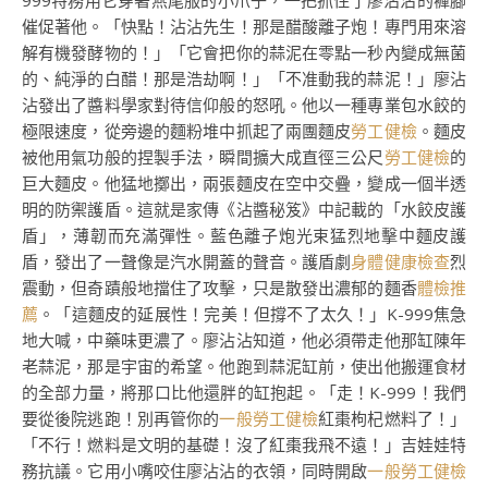
999特務用它穿著燕尾服的小爪子，一把抓住了廖沾沾的褲腳
催促著他。「快點！沾沾先生！那是醋酸離子炮！專門用來溶
解有機發酵物的！」「它會把你的蒜泥在零點一秒內變成無菌
的、純淨的白醋！那是浩劫啊！」「不准動我的蒜泥！」廖沾
沾發出了醬料學家對待信仰般的怒吼。他以一種專業包水餃的
極限速度，從旁邊的麵粉堆中抓起了兩團麵皮
勞工健檢
。麵皮
被他用氣功般的捏製手法，瞬間擴大成直徑三公尺
勞工健檢
的
巨大麵皮。他猛地擲出，兩張麵皮在空中交疊，變成一個半透
明的防禦護盾。這就是家傳《沾醬秘笈》中記載的「水餃皮護
盾」，薄韌而充滿彈性。藍色離子炮光束猛烈地擊中麵皮護
盾，發出了一聲像是汽水開蓋的聲音。護盾劇
身體健康檢查
烈
震動，但奇蹟般地擋住了攻擊，只是散發出濃郁的麵香
體檢推
薦
。「這麵皮的延展性！完美！但撐不了太久！」K-999焦急
地大喊，中藥味更濃了。廖沾沾知道，他必須帶走他那缸陳年
老蒜泥，那是宇宙的希望。他跑到蒜泥缸前，使出他搬運食材
的全部力量，將那口比他還胖的缸抱起。「走！K-999！我們
要從後院逃跑！別再管你的
一般勞工健檢
紅棗枸杞燃料了！」
「不行！燃料是文明的基礎！沒了紅棗我飛不遠！」吉娃娃特
務抗議。它用小嘴咬住廖沾沾的衣領，同時開啟
一般勞工健檢