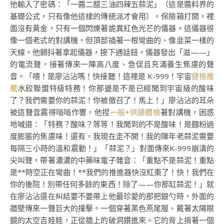
他輸入了密碼：「一醬二醋三油四辣五蒜泥」（這是醬料界的
基礎公式，只有像他這樣的傳統派才會用）。保險箱打開，裡
面沒有黃金，只有一個閃爍著詭異紅色光芒的儀器。這儀器很
像一個老式的對講機，但頂部插著一根彎曲的、像韭菜一樣的
天線。他顫抖著拿起儀器，按下通話鈕。儀器發出「滋——」
的電流聲，接著傳來一陣高八度、急促且充滿養生焦慮的聲
音。「喂！是廖沾沾嗎！快接聽！這裡是 K-999！宇宙
健檢推
薦
水餃聯盟特級特務！你那邊是不是已經聞到宇宙級的酸味
了？我們需要你的蒜泥！你被徵召了！馬上！」廖沾沾的耳朵
被這聲音震得嗡嗡作響，他捏
一般+供膳體檢
著對講機，困惑
地喊道：「特務？酸味？等等！我聞到的不是酸味！是麵粉過
度膨脹的焦慮味！還有，我現在走不開！我的陳年老蒜泥需要
每隔三小時的溫和震動！」「蒜泥？」對面傳來K-999崩潰的
尖叫聲，帶著濃濃的中藥味電子雜音：「重點不是蒜泥！重點
是**時空正在彎曲！**我們的推進器快沒紅棗了！快！我們在
你的後院！別帶任何多餘的東西！除了——你那缸蒜泥！」就
在廖沾沾還在糾結要不要帶上他最珍愛的那把銀勺時，外面的
牆壁傳來一聲巨大的撞擊。一個穿著黑色燕尾服、戴著太陽眼
鏡的太空吉娃娃，正從牆上的破洞鑽進來。它的背上揹著一個