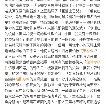
著他的秘密武器。「我需要星象學輔助儀！」他衝到一個像是
老式彈珠臺的機器前，上面貼滿了「巨蟹座已哭」、「處女座
勿碰」等警告標籤。這是他用廢棄的唱片機和一個不知名的外
星計算器改造而成的「情感調節器」。他必須輸入一種極具感
染力的正面情緒作為燃料，來抵抗那負面的運勢波。「水瓶座
的優勢，就是超脫一切的理性與冷靜…才怪！我只有一腔熱血
的傻氣啊！」他絕望地低吼。他看了一眼腳邊。那裡放著一個
他為林天秤準備了兩年的禮物：一個用一萬塊小小的天秤座黃
銅齒輪組成的音樂盒。他從未送出，因為害怕被
汽車材料
拒
絕。這份害怕，就是純度最高的單戀情感。張水瓶咬緊牙關，
將那個黃銅齒輪音樂盒砸爛，將所有的齒輪都倒入「
保時捷零
件
情感調節器」的輸入口。機器發出刺耳的尖叫，接著，彈珠
臺上的燈光開始瘋狂閃爍，發出警告。「能量超載！檢測到極
致純粹
福斯零件
的單戀能量！目標：提升天秤座運勢！」在機
器的頂部，一個巨大的、像彩虹一樣的光束筆直地射向天空。
然而，就在光束衝出屋頂的一瞬間，一輛塗滿了金色、裝飾著
巨大公牛角的悍馬車猛地停在咖啡館門口。駕駛座上走下一個
全身肌肉、戴著鑽石項圈的男人，那人正是林天秤的狂熱追求