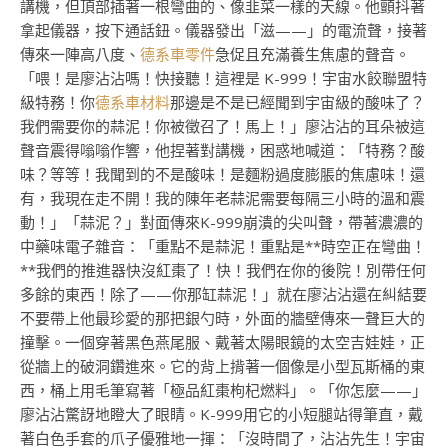
講機，但頂部插著一根彎曲的、像韭菜一樣的天線。他顫抖著
拿起儀器，按下通話鈕。儀器發出「滋——」的電流聲，接著
傳來一陣高八度、
德系車零件
急促且充滿養生焦慮的聲音。
「喂！是廖沾沾嗎！快接聽！這裡是 K-999！宇宙水餃聯盟特
級特務！你
德系車材料
那邊是不是已經聞到宇宙級的酸味了？
我們需要你的蒜泥！你被徵召了！馬上！」廖沾沾的耳朵被這
聲音震得嗡嗡作響，他捏著對講機，困惑地喊道：「特務？酸
味？等等！我聞到的不是酸味！是麵粉過度膨脹的焦慮味！還
有，我現在走不開！我的陳年老蒜泥需要每隔三小時的溫和震
動！」「蒜泥？」對面傳來K-999崩潰的尖叫聲，帶著濃濃的
中藥味電子雜音：「重點不是蒜泥！重點是**時空正在彎曲！
**我們的推進器快沒紅棗了！快！我們在你的後院！別帶任何
多餘的東西！除了——你那缸蒜泥！」就在廖沾沾還在糾結要
不要帶上他最珍愛的那把銀勺時，外面的牆壁傳來一聲巨大的
撞擊。一個穿著黑色燕尾服、戴著太陽眼鏡的太空吉娃娃，正
從牆上的破洞鑽進來。它的背上揹著一個像是小型瓦斯桶的東
西，桶上用毛筆寫著「極品紅棗枸杞燃料」。「你怎麼——」
廖沾沾驚訝地瞪大了眼睛。K-999用它的小短腿站得筆直，戴
著白色手套的爪子優雅地一揮：「沒時間了，沾沾先生！宇宙