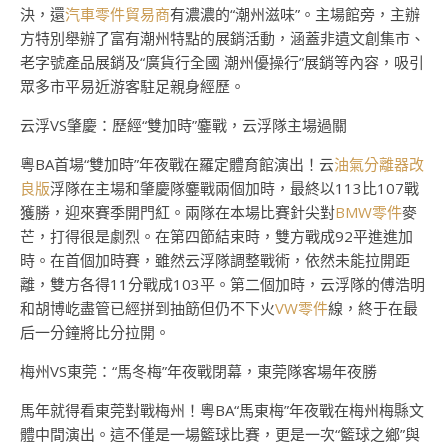
決，還
汽車零件貿易商
有濃濃的“潮州滋味”。主場館旁，主辦
方特別舉辦了富有潮州特點的展銷活動，涵蓋非遺文創集市、
老字號產品展銷及“廣貨行全國 潮州優操行”展銷等內容，吸引
眾多市平易近游客駐足親身經歷。
云浮VS肇慶：歷經“雙加時”鏖戰，云浮隊主場過關
粵BA首場“雙加時”年夜戰在羅定體育館演出！云
油氣分離器改
良版
浮隊在主場和肇慶隊鏖戰兩個加時，最終以113比107戰
獲勝，迎來賽季開門紅。兩隊在本場比賽針尖對
BMW零件
麥
芒，打得很是劇烈。在第四節結束時，雙方戰成92平進進加
時。在首個加時賽，雖然云浮隊調整戰術，依然未能拉開距
離，雙方各得11分戰成103平。第二個加時，云浮隊的傅浩明
和胡博屹盡管已經拼到抽筯但仍不下火
VW零件
線，終于在最
后一分鐘將比分拉開。
梅州VS東莞：“馬冬梅”年夜戰閉幕，東莞隊客場年夜勝
馬年就得看東莞對戰梅州！粵BA“馬東梅”年夜戰在梅州梅縣文
體中間演出。這不僅是一場籃球比賽，更是一次“籃球之鄉”與