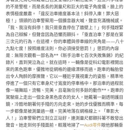
的不是警棍，而是長長的測量尺和巨大的電子角度儀，臉上的
表情極度嚴肅。「違反泊車維度基本法！斜停入庫！罪大惡
極！」領頭的泊車警察用一個擴音器大喊，聲音充滿機械感。
「我、我沒有斜停！我只是垂直停在了牆壁上！」何手殘趕緊
為自己辯解，但聲音因為恐懼而顫抖。「垂直泊車？那是在第
三次元的行為，在這裡，你的車體與停車線的夾角是——八十
九點七度！按照維度法則，你必須接受懲罰！」懲罰的內容
是：無限次觀看一部名為**《新手泊車七百次失敗集錦》的紀
錄片，直到哭泣為止。就在這時，一輛像是從科幻電影裡開出
來的黑色跑車，優雅地從網格的邊緣漂移而過。跑車的輪胎發
出令人陶醉的摩擦聲，它以一種近乎蔑視重力的姿態，精準地
停進了一個只有它車身尺寸寬度的停車格中。那泊車的過程就
像一場舞蹈，流暢、完美，且毫無任何多餘的動作**。跑車的
駕駛座上走出一個全身黑色皮衣的女人，她戴著一副透明護目
鏡，冷酷地朝著何手殘的方向走來。她的步伐優雅而精準，每
一步都像是被測量過一樣，完美地落在網格線上。「車影大
人！」泊車警察們立刻立正站好，連測量尺都顫抖著不敢發出
聲音。她走到何手殘面前，輕蔑地掃了一
Audi零件
眼他那輛垂