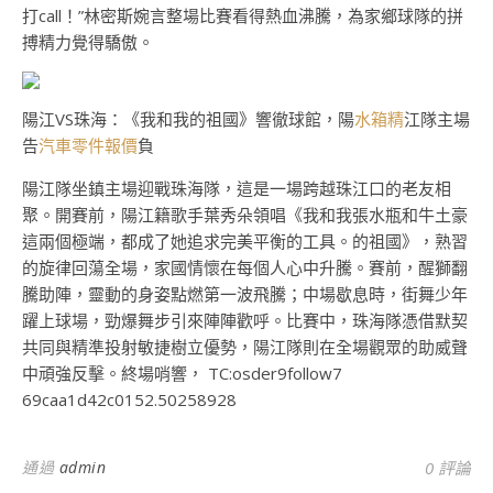
打call！”林密斯婉言整場比賽看得熱血沸騰，為家鄉球隊的拼
搏精力覺得驕傲。
陽江VS珠海：《我和我的祖國》響徹球館，陽
水箱精
江隊主場
告
汽車零件報價
負
陽江隊坐鎮主場迎戰珠海隊，這是一場跨越珠江口的老友相
聚。開賽前，陽江籍歌手葉秀朵領唱《我和我張水瓶和牛土豪
這兩個極端，都成了她追求完美平衡的工具。的祖國》，熟習
的旋律回蕩全場，家國情懷在每個人心中升騰。賽前，醒獅翻
騰助陣，靈動的身姿點燃第一波飛騰；中場歇息時，街舞少年
躍上球場，勁爆舞步引來陣陣歡呼。比賽中，珠海隊憑借默契
共同與精準投射敏捷樹立優勢，陽江隊則在全場觀眾的助威聲
中頑強反擊。終場哨響， TC:osder9follow7
69caa1d42c0152.50258928
通過
admin
0 評論