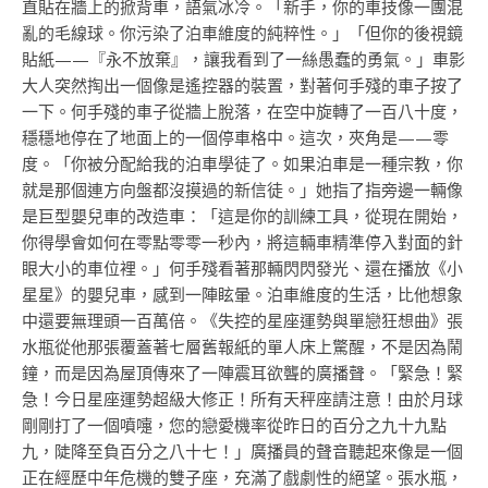
直貼在牆上的掀背車，語氣冰冷。「新手，你的車技像一團混
亂的毛線球。你污染了泊車維度的純粹性。」「但你的後視鏡
貼紙——『永不放棄』，讓我看到了一絲愚蠢的勇氣。」車影
大人突然掏出一個像是遙控器的裝置，對著何手殘的車子按了
一下。何手殘的車子從牆上脫落，在空中旋轉了一百八十度，
穩穩地停在了地面上的一個停車格中。這次，夾角是——零
度。「你被分配給我的泊車學徒了。如果泊車是一種宗教，你
就是那個連方向盤都沒摸過的新信徒。」她指了指旁邊一輛像
是巨型嬰兒車的改造車：「這是你的訓練工具，從現在開始，
你得學會如何在零點零零一秒內，將這輛車精準停入對面的針
眼大小的車位裡。」何手殘看著那輛閃閃發光、還在播放《小
星星》的嬰兒車，感到一陣眩暈。泊車維度的生活，比他想象
中還要無理頭一百萬倍。《失控的星座運勢與單戀狂想曲》張
水瓶從他那張覆蓋著七層舊報紙的單人床上驚醒，不是因為鬧
鐘，而是因為屋頂傳來了一陣震耳欲聾的廣播聲。「緊急！緊
急！今日星座運勢超級大修正！所有天秤座請注意！由於月球
剛剛打了一個噴嚏，您的戀愛機率從昨日的百分之九十九點
九，陡降至負百分之八十七！」廣播員的聲音聽起來像是一個
正在經歷中年危機的雙子座，充滿了戲劇性的絕望。張水瓶，