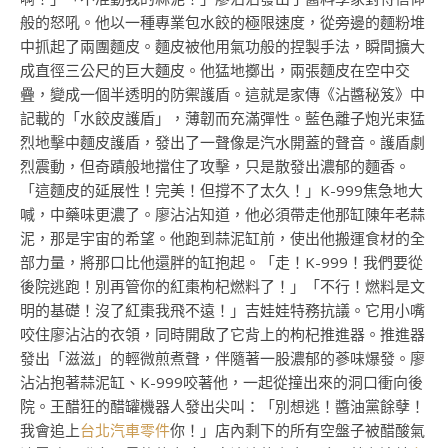
般的怒吼。他以一種專業包水餃的極限速度，從旁邊的麵粉堆
中抓起了兩團麵皮。麵皮被他用氣功般的捏製手法，瞬間擴大
成直徑三公尺的巨大麵皮。他猛地擲出，兩張麵皮在空中交
疊，變成一個半透明的防禦護盾。這就是家傳《沾醬秘笈》中
記載的「水餃皮護盾」，薄韌而充滿彈性。藍色離子炮光束猛
烈地擊中麵皮護盾，發出了一聲像是汽水開蓋的聲音。護盾劇
烈震動，但奇蹟般地擋住了攻擊，只是散發出濃郁的麵香。
「這麵皮的延展性！完美！但撐不了太久！」K-999焦急地大
喊，中藥味更濃了。廖沾沾知道，他必須帶走他那缸陳年老蒜
泥，那是宇宙的希望。他跑到蒜泥缸前，使出他搬運食材的全
部力量，將那口比他還胖的缸抱起。「走！K-999！我們要從
後院逃跑！別再管你的紅棗枸杞燃料了！」「不行！燃料是文
明的基礎！沒了紅棗我飛不遠！」吉娃娃特務抗議。它用小嘴
咬住廖沾沾的衣領，同時開啟了它背上的枸杞推進器。推進器
發出「滋滋」的輕微煎煮聲，伴隨著一股濃郁的蔘味爆發。廖
沾沾抱著蒜泥缸、K-999咬著他，一起從撞出來的洞口衝向後
院。王醋狂的醋罐機器人發出尖叫：「別想逃！醬油黨餘孽！
我會追上
台北汽車零件
你！」店內剩下的所有空盤子被醋酸氣