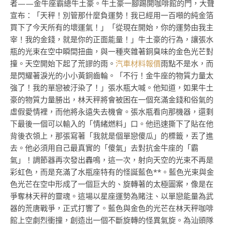
者——金牛座霸總牛土豪。牛土豪一腳踢開咖啡館的門，大聲
宣布：「天秤！別管那什麼負運勢！我已經用一百噸的純金箔
買下了今天所有的壞運氣！」「從現在開始，你的運勢由我主
宰！我的金錢，就是你的正面能量！」牛土豪的行為，讓張水
瓶的光束在空中瞬間扭曲，與一種夾雜著銅臭味的金色光芒對
撞。天空開始下起了荒謬的雨。
汽車材料報價
雨點不是水，而
是閃耀著淚光的小小黃銅齒輪。「不行！金牛座的物質力量太
強了！我的單戀被汙染了！」張水瓶大喊。他知道，如果牛土
豪的物質力量勝出，林天秤將會被困在一個充滿金錢和俗氣的
虛假愛情裡，而他將永遠失去機會。張水瓶看向那機器，還剩
下最後一個可以輸入的「情緒燃料」口。他迅速撕下了貼在他
背後衣領上，那張寫著「我就是個單戀傻瓜」的標籤，丟了進
去。他必須用自己最真實的「傻氣」去對抗金牛座的「霸
氣」！調節器再次發出轟鳴，這一次，射向天空的光束不再是
彩虹色，而是充滿了水瓶座特有的怪誕藍色**。藍色光束與金
色光芒在空中形成了一個巨大的、旋轉著的太極圖案，像是在
爭奪林天秤的靈魂。這場以星座運勢為賭注、以單戀能量為武
器的荒唐戰爭，正式打響了。藍色與金色的光芒在林天秤咖啡
館上空劇烈衝撞，創造出一個不斷旋轉的怪異氣旋。為汕頭隊