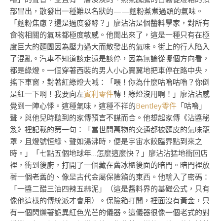
部冒出，散發出一種難以名狀的——麵粉蒸煮過頭的氣味。
「麵粉焦慮？還是過度發酵？」廖沾沾是個醬料學家，對所有
食物相關的氣味都極度敏感。他聞出來了，這是一種只有在極
度巨大的麵團因為壓力過大而散發出的氣味。街上的行人陷入
了混亂。汽車不知道該走還是該停，因為無論從哪個方向看，
都是綠燈。一個穿著西裝的男人小心翼翼地把車停在路中央，
搖下車窗，對著紅綠燈大喊：「喂！你為什麼咕嚕咕嚕？你倒
是紅一下啊！我要向左
賓利零件
轉！綠燈沒用啊！」廖沾沾感
覺到一陣心悸。這種氣味，這種不祥的
Bentley零件
「咕嚕」
聲，與他兒時聽到的家傳預言不謀而合。他想起家傳《沾醬秘
笈》裡記載的第一句：「當世間萬物的交通都被麵皮的氣味籠
罩，且燈號恒綠、聲如湯沸時，便是宇宙水餃臨界點到來之
時。」「七點五個地球年…怎麼這麼快？」廖沾沾猛地衝回店
裡，衝到後廚，打開了一個藏在舊冰櫃後面的暗門。暗門裡放
著一個老舊的、像是古代金屬保險箱的東西。他輸入了密碼：
「一醬二醋三油四辣五蒜泥」（這是醬料界的基礎公式，只有
像他這樣的傳統派才會用）。保險箱打開，裡面沒有黃金，只
有一個閃爍著詭異紅色光芒的儀器。這儀器很像一個老式的對