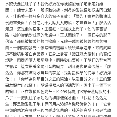
水餃快要拉肚子了！我們必須在你被醋酸離子炮鎖定前離
開！」話音未落，一股極致尖銳、刺鼻的酸氣猛地從店門口灌
入，伴隨著一個狂妄自大的電子音效：「警告！這裡的醬油比
例嚴重失衡！百分之九十九點九九的醋，才是真理！」廖沾沾
知道，這是他的宿敵，王醋狂，已經找上門了。他的宇宙冒
險，被迫從他對蒜泥的焦慮中，正式開始了。一個狂妄的影子
佔滿了那扇被撞破的牆門邊緣，光線一瞬間被極端的酸氣扭
曲。一個閃閃發光、像醋罐的機器人緩緩漂浮進來，它的底座
還不斷噴射著白色醋霧。它身上掛著「醋狂派大勝利」的霓虹
燈牌，閃爍得讓人眼睛發疼，同時發出警報。王醋狂的聲音再
次響起，這次帶著金屬回音的嘲弄，刺耳得像是磨砂紙。「廖
沾沾！你那充滿腐敗氣味的蒜泥，是對醬料學的侮辱！必須淨
化！」「你將為你那百分之五的醬油，以及百分之九十五的邪
惡蒜頭付出代價！」醋罐機器人的頂端裂開，露出了一個巨大
的管口，正在聚積藍色光芒。K-999特務用它穿著燕尾服的小
爪子，一把抓住了廖沾沾的褲腳催促著他。「快點！沾沾先
生！那是醋酸離子炮！專門用來溶解有機發酵物的！」「它會
把你的蒜泥在零點一秒內變成無菌的、純淨的白醋！那是浩劫
啊！」「不准動我的蒜泥！」廖沾沾發出了醬料學家對待信仰