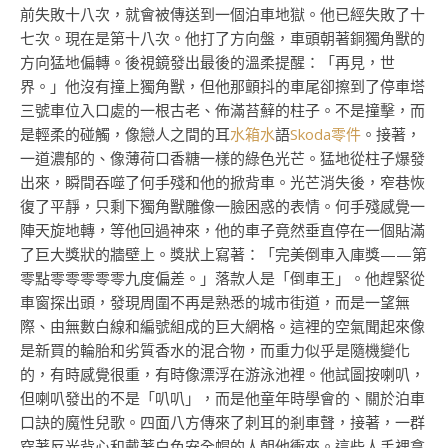
前失敗十八次，就會被傳送到一個泊車地獄。他已經失敗了十
七次。現在是第十八次。他打了方向盤，車頭朝著銅獨角獸的
方向猛地偏轉。後視鏡發出最後的溫柔提醒：「再見，世
界。」他沒有撞上獨角獸，但他那顫抖的車尾卻擦到了停車塔
三號車位入口處的一根古老、佈滿苔蘚的柱子。不是撞擊，而
是輕柔的碰觸，像戀人之間的耳
水箱水
語
Skoda零件
。接著，
一道濃郁的、像薄荷口香糖一樣的綠色光芒。猛地從柱子爆發
出來，瞬間吞噬了何手殘和他的掀背車。光芒消失後，窄巷恢
復了平靜，只剩下獨角獸雕像一臉困惑的表情。何手殘感覺一
陣天旋地轉，等他回過神來，他的車子竟然垂直停在一個貼滿
了巨大獎狀的牆壁上。獎狀上寫著：「完美倒車入庫獎——第
零點零零零零零九度偏差。」落款人是「倒車王」。他趕緊從
車窗探出頭，發現周圍不再是熟悉的城市街道，而是一望無
際、由無數白線和編號組成的巨大網格。這裡的空氣聞起來像
是新買的輪胎和劣質香水的混合物，而重力似乎是隨機變化
的，有時感覺很重，有時像漂浮在游泳池裡。他試圖按喇叭，
但喇叭發出的不是「叭叭」，而是他童年時學會的、關於泊車
口訣的魔性兒歌。四面八方傳來了刺耳的剎車聲，接著，一群
穿著反光背心和戴著白色安全帽的人朝他衝來。這些人手裡拿