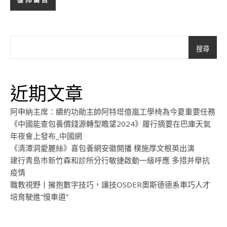
搜尋
近期文章
阿申納主席：續約功勛主帥阿特塔億嵐工學椅為今夏重要任務
《中國能查包養價錢源轉型瞻望2024》履行摘要在巴庫天氣
年夜會上發布_中國網
《清潭洞愛麗絲》喜包養網安徽開播 樸施厚文根英出演
建行青島市新竹森和診所分行敏捷啟動一級呼應 多措并舉抗
疫情
職教視野丨擁抱數字技巧，讓技OSDER奧斯德德系車巧人才
培育駛進“慢車道”