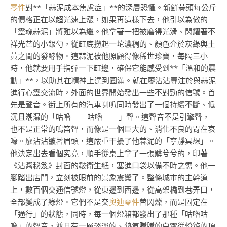
零件
對**「蒜泥成本焦慮症」**的深層恐懼。新鮮蒜頭每公斤
的價格正在以超光速上漲，如果再這樣下去，他引以為傲的
「靈魂蒜泥」將難以為繼。他拿著一把被磨得光滑、閃耀著不
祥光芒的小銀勺，從缸底撈起一坨濃稠的、顏色介於灰綠與土
黃之間的發酵物。這蒜泥被他照顧得像稀世珍寶，每隔三小
時，他就要用手指彈一下缸邊，確保它能感受到**「溫和的震
動」**，以助其在精神上達到圓滿。就在廖沾沾專注於與蒜泥
進行心靈交流時，外面的世界開始發出一些不對勁的信號。首
先是聲音。街上所有的汽車喇叭同時發出了一個持續不斷、低
沉且潮濕的「咕嚕——咕嚕——」聲。這聲音不是引擎聲，
也不是正常的鳴笛聲，而像是一個巨大的、消化不良的胃在哀
嚎。廖沾沾皺著眉頭，這嚴重干擾了他蒜泥的「寧靜冥想」。
他決定出去看個究竟，順手從桌上拿了一張髒兮兮的，印著
《沾醬秘笈》封面的皺衛生紙，塞進口袋以備不時之需。他一
腳踏出店門，立刻被眼前的景象震驚了。整條城市的主幹道
上，數百個交通信號燈，從東邊到西邊，從高架橋到巷弄口，
全部變成了綠燈。它們不是交
奧迪零件
替閃爍，而是固定在
「通行」的狀態，同時，每一個燈箱都發出了那種「咕嚕咕
嚕」的聲音，並且有一層淡淡的、熱氣騰騰的白霧從燈箱的頂