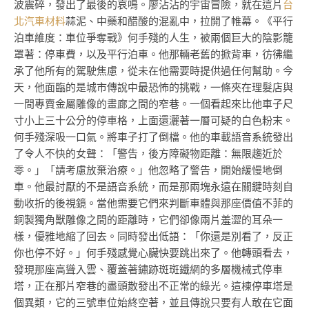
波震碎，發出了最後的哀鳴。廖沾沾的宇宙冒險，就在這片
台
北汽車材料
蒜泥、中藥和醋酸的混亂中，拉開了帷幕。《平行
泊車維度：車位爭奪戰》何手殘的人生，被兩個巨大的陰影籠
罩著：停車費，以及平行泊車。他那輛老舊的掀背車，彷彿繼
承了他所有的駕駛焦慮，從未在他需要時提供過任何幫助。今
天，他面臨的是城市傳說中最恐怖的挑戰，一條夾在理髮店與
一間專賣金屬雕像的畫廊之間的窄巷。一個看起來比他車子尺
寸小上三十公分的停車格，上面還灑著一層可疑的白色粉末。
何手殘深吸一口氣。將車子打了倒檔。他的車載語音系統發出
了令人不快的女聲：「警告，後方障礙物距離：無限趨近於
零。」「請考慮放棄治療。」他忽略了警告，開始緩慢地倒
車。他最討厭的不是語音系統，而是那兩塊永遠在關鍵時刻自
動收折的後視鏡。當他需要它們來判斷車體與那座價值不菲的
銅製獨角獸雕像之間的距離時，它們卻像兩片羞澀的耳朵一
樣，優雅地縮了回去。同時發出低語：「你還是別看了，反正
你也停不好。」何手殘感覺心臟快要跳出來了。他轉頭看去，
發現那座高聳入雲、覆蓋著鏽跡斑斑鐵網的多層機械式停車
塔，正在那片窄巷的盡頭散發出不正常的綠光。這棟停車塔是
個異類，它的三號車位始終空著，並且傳說只要有人敢在它面