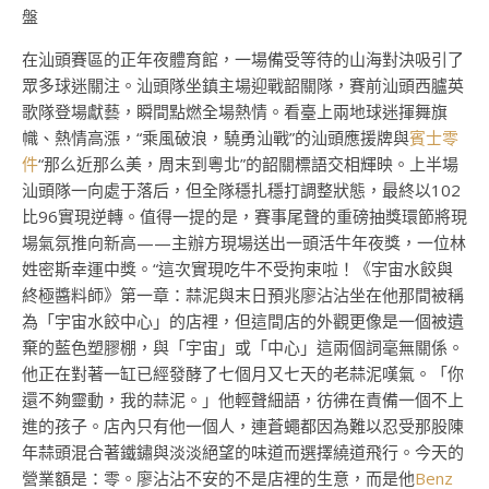
盤
在汕頭賽區的正年夜體育館，一場備受等待的山海對決吸引了
眾多球迷關注。汕頭隊坐鎮主場迎戰韶關隊，賽前汕頭西臚英
歌隊登場獻藝，瞬間點燃全場熱情。看臺上兩地球迷揮舞旗
幟、熱情高漲，“乘風破浪，驍勇汕戰”的汕頭應援牌與
賓士零
件
“那么近那么美，周末到粵北”的韶關標語交相輝映。上半場
汕頭隊一向處于落后，但全隊穩扎穩打調整狀態，最終以102
比96實現逆轉。值得一提的是，賽事尾聲的重磅抽獎環節將現
場氣氛推向新高——主辦方現場送出一頭活牛年夜獎，一位林
姓密斯幸運中獎。“這次實現吃牛不受拘束啦！《宇宙水餃與
終極醬料師》第一章：蒜泥與末日預兆廖沾沾坐在他那間被稱
為「宇宙水餃中心」的店裡，但這間店的外觀更像是一個被遺
棄的藍色塑膠棚，與「宇宙」或「中心」這兩個詞毫無關係。
他正在對著一缸已經發酵了七個月又七天的老蒜泥嘆氣。「你
還不夠靈動，我的蒜泥。」他輕聲細語，彷彿在責備一個不上
進的孩子。店內只有他一個人，連蒼蠅都因為難以忍受那股陳
年蒜頭混合著鐵鏽與淡淡絕望的味道而選擇繞道飛行。今天的
營業額是：零。廖沾沾不安的不是店裡的生意，而是他
Benz