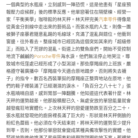
一個典型的水瓶座，立刻感到一陣恐慌，這是他患有「星座預
報壓力症候群」後的標準反應。他單戀著住在隔壁棟、經營一
家「平衡美學」咖啡館的林天秤。林天秤完美
汽車零件
得像是
從黃金分割線中走出來的藝術品。而張水瓶的人生，則像一團
被獅子座暴君隨意亂踢的毛線球，充滿了混亂與錯位。他衝到
窗邊，往外看去。整座城市已經因為這個突如其來的「超級修
正」而陷入了荒謬的混亂。街道上的雙魚座們，開始不受控制
地流下鹹鹹的
Porsche零件
海水淚，他們無法停止地哭泣，導
致城市低窪處已經形成了小型潟湖。那些摩羯座的上班族，嚴
格遵守著廣播中「摩羯座今天適合原地踏步，否則將失去襪
子」的指令。數百名西裝筆挺的摩羯座正整齊地站在原地，他
們的鞋子裡裝滿了已經潮濕的淚水。「負百分之八十七？」張
水瓶喃喃自語，感到胃部一陣翻騰，他知道這代表著什麼。林
天秤的運勢越差，他那股積壓已久、無處安放的單戀能量就會
越發瘋狂地實體化。上次林天秤的戀愛運勢跌至百分之二十，
張水瓶就發現他的廚房裡長滿了巨大的、形狀是林天秤側臉的
粉紅色蘑菇。他必須在今天結束前，將林天秤的運勢至少提升
到零。否則，他那份單戀就會變成某種具備攻擊性的實體。他
緊張地跑進他堆滿了星座圖表和過期甜甜圈的地下室，那裡放