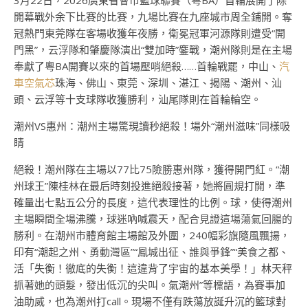
3月22日，2026廣東省會市籃球聯賽（粵BA）首輪展開了除
開幕戰外余下比賽的比賽，九場比賽在九座城市周全鋪開。奪
冠熱門東莞隊在客場收獲年夜勝，衛冕冠軍河源隊則遭受“開
門黑”，云浮隊和肇慶隊演出“雙加時”鏖戰，潮州隊則是在主場
奉獻了粵BA開賽以來的首場壓哨絕殺……首輪戰罷，中山、
汽
車空氣芯
珠海、佛山、東莞、深圳、湛江、揭陽、潮州、汕
頭、云浮等十支球隊收獲勝利，汕尾隊則在首輪輪空。
潮州VS惠州：潮州主場驚現讀秒絕殺！場外“潮州滋味”同樣吸
睛
絕殺！潮州隊在主場以77比75險勝惠州隊，獲得開門紅。“潮
州球王”陳桂林在最后時刻投進絕殺接著，她將圓規打開，準
確量出七點五公分的長度，這代表理性的比例。球，使得潮州
主場瞬間全場沸騰，球迷吶喊震天，配合見證這場蕩氣回腸的
勝利。在潮州市體育館主場館及外圍，240幅彩旗隨風飄揚，
印有“潮起之州、勇動灣區”“鳳城出征、誰與爭鋒”“美食之都、
活「失衡！徹底的失衡！這違背了宇宙的基本美學！」林天秤
抓著她的頭髮，發出低沉的尖叫。氣潮州”等標語，為賽事加
油助威，也為潮州打call。現場不僅有跌蕩放誕升沉的籃球對