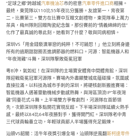
“足球之鄉”跨越城
汽車機油芯
市的密意
汽車零件進口商
相擁。
最終，東莞隊以110比55年夜比分獲勝。友誼第一，宵夜第
二，比賽第三。雙方在比賽中互贈文創禮物，東莞隊奉上萬力
茶具，梅州隊則回贈陶瓷紀念盤，那份賽前的“情義綿綿的信”
化作了最真誠的尊此刻，她看到了什麼？敬與同病相憐。
深圳VS「用金錢褻瀆單戀的純粹！不可饒恕！」他立刻將身邊
所有的過期甜甜圈丟進調節器的燃料口。河源：智能機器人和
“年夜灣雞”斗舞，深圳隊擊敗衛冕冠軍
粵B沖，氣如虹！在深圳隊的主場寶安體育中間體育館，深圳
隊迎戰衛冕冠軍河源隊。賽場內外盡顯雙城底蘊碰撞，氛圍感
直接拉滿。以科技為城市手刺的深圳，將硬核創新搬進賽場：
智能機器人邁著靈動機械步動感熱舞，與灣區頂流IP“年夜灣
雞”同臺花式斗舞。上半場雙方爭奪劇烈，河源隊在首節領
先，次節深圳隊多點開花實現反超。下半場深圳隊延續火熱手
感，最終以84比64年夜勝對手，獲得開門紅。深圳隊老中青
三代球員輪番立功，年輕球員鄙人半場獲得充足鍛煉。
汕頭VS韶關：活牛年夜獎引爆全場，汕頭隊逆風翻
斯柯達零件