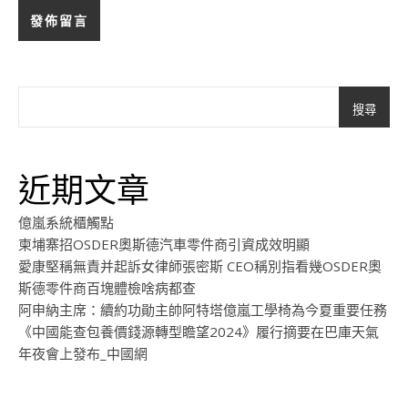
搜尋
近期文章
億嵐系統櫃觸點
柬埔寨招OSDER奧斯德汽車零件商引資成效明顯
愛康堅稱無責并起訴女律師張密斯 CEO稱別指看幾OSDER奧
斯德零件商百塊體檢啥病都查
阿申納主席：續約功勛主帥阿特塔億嵐工學椅為今夏重要任務
《中國能查包養價錢源轉型瞻望2024》履行摘要在巴庫天氣
年夜會上發布_中國網