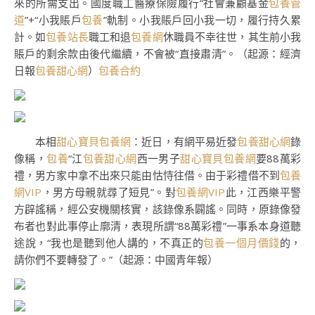
來的所需支出。國度職工醫療保險履行“社會兼顧基金
包養管
道
”+“小我賬戶
包養
”軌制。小我賬戶回小我一切，履行持久累
計。如
包養站長
職工和退
包養網
休職員不幸往世，其生前小我
賬戶的剩余款由後代繼續，不會被“直接肅清”。（起源：經濟
日報
包養甜心網
）
包養合約
本相
甜心寶貝包養網
：近日，有網平易近發
包養甜心網
錄
像稱，
包養
“江
包養甜心網
西一男子
甜心寶貝包養網
要88萬彩
禮，男方家中拿不出來只能由怙恃往借。由于彩禮借不到
包養
網VIP
，男方母親就尋了短見”。對
包養網VIP
此，江西樂平警
方辟謠稱，經公安機關核實，該錄像系闢謠。同時，原錄像發
布者也對此事停止廓清，表現所謂“88萬彩禮”一事系本身道聽
途說，“我也是聽到他人講的，不真正的
包養一個月價錢
的，
請你們不要轉發了。”（起源：中國青年報）