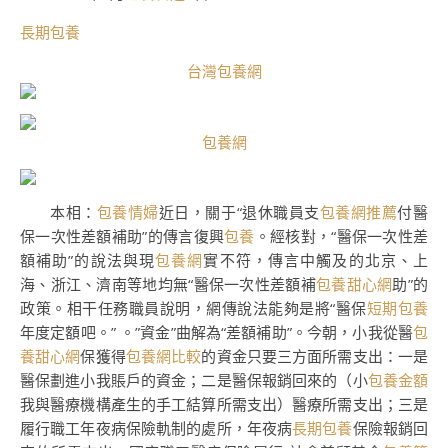
長期包養
台灣包養網
包養網
本相：
包養情婦
近日，關于“退休職員支
包養網推薦
付醫
保一次性差額補助”的傳言復興
包養
。經核對，“醫保一次性差
額補助”的說法與現
包養網
實不符，傳言中觸及的北京、上
海、浙江、濟南等地均無“醫保一次性差額補
包養甜心網
助”的
政策。相干任務職員說明，網傳說法能夠是將“醫保
短期包養
年度定額吧。” 。”資金”曲解為“差額補助”。今朝，小我從醫
包
養甜心網
保獲得
包養網比較
的資金只要三方面所需支出：一是
醫保劃進小我賬戶的資金；二是醫保報銷回來的（小
包養金額
我與醫療機構產生的手工結算所需支出）醫療所需支出；三是
履行職工年夜病保險軌制的處所，年夜病
長期包養
保險報銷回