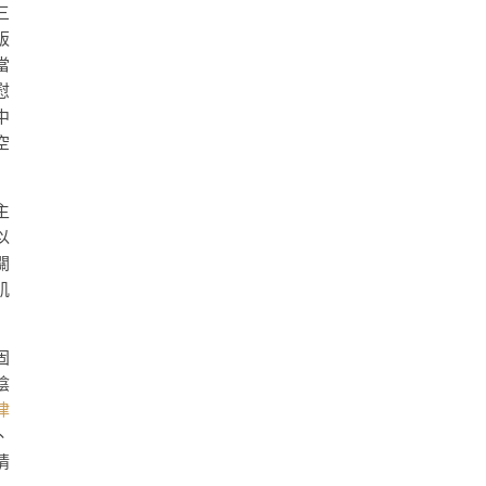
三
販
當
慰
中
空
主
以
關
肌
固
陰
律
、
情