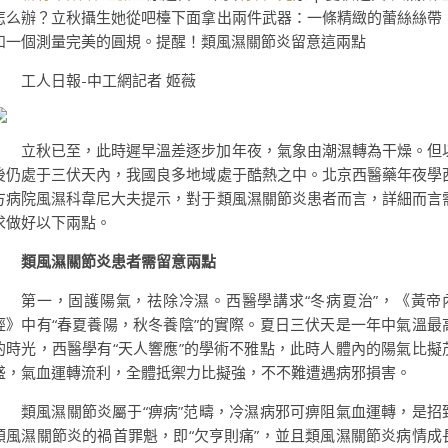
怎么辦？立秋攝生她從吧檯下面拿出兩件武器：一條精緻的蕾絲絲帶
和一個測量完美的圓規。提醒！類風濕關節炎留意這兩點
工人日報-中工網記者 姬薇
立秋已至，此時遲早溫差逐步加年夜，氣象由潮濕轉為干燥。但
後仍處于三伏天內，我國良多地域處于酷熱之中。北京西醫藥年夜學
方病院風濕科韋尼大夫提示，對于類風濕關節炎患者而言，詳細而言
求做好以下兩點。
類風濕關節炎患者需留意兩點
第一，固護陽氣，祛除冷濕。西醫學講求“冬病夏治”，《黃帝
經》中有“春夏養陽，秋冬養陰”的實際。夏日三伏天是一年中氣溫最
的時光，西醫學有“天人響應”的學術不雅點，此時人體內的陽氣比擬
盛，氣血運轉流利，全體抵禦力比擬強，不不難遭遇病邪損害。
類風濕關節炎屬于“痹病”范疇，冷濕病邪可痹阻氣血運轉，是招
類風濕關節炎的禍首罪魁，即“欠亨則痛”，並且類風濕關節炎病情成