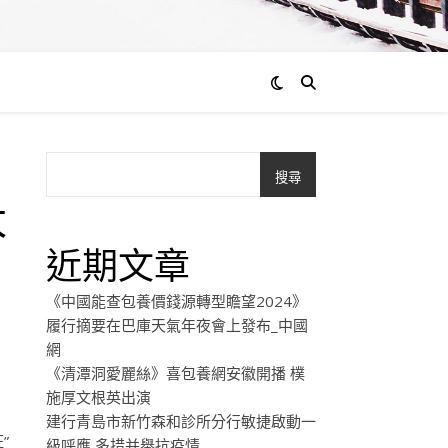
搜尋
太
近期文章
《中國能查包養價錢源轉型瞻望2024》
履行摘要在巴庫天氣年夜會上發布_中國
網
《清潭洞愛麗絲》喜包養網安徽開播 樸
施厚文根英出演
建行青島市新竹森和診所分行敏捷啟動一
”
級呼應 多措并舉抗疫情