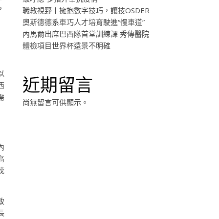
，
職教視野丨擁抱數字技巧，讓技OSDER
奧斯德德系車巧人才培育駛進“慢車道”
內馬爾出席巴西隊首堂訓練課 秀傳醫院
體檢項目世界杯遠景不明確
以
近期留言
西
需
尚無留言可供顯示。
內
高
茂
致
長