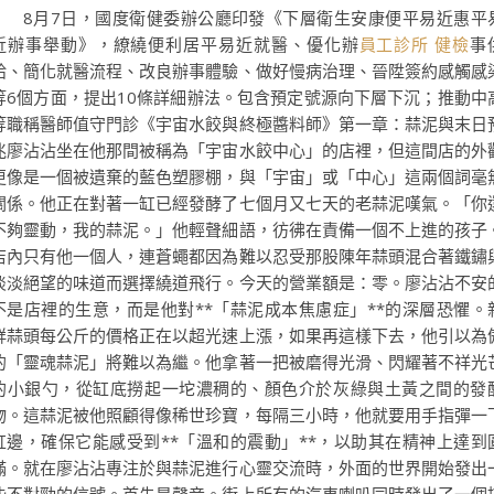
8月7日，國度衛健委辦公廳印發《下層衛生安康便平易近惠平
近辦事舉動》，繚繞便利居平易近就醫、優化辦
員工診所 健檢
事
給、簡化就醫流程、改良辦事體驗、做好慢病治理、晉陞簽約感觸感
等6個方面，提出10條詳細辦法。包含預定號源向下層下沉；推動中
等職稱醫師值守門診《宇宙水餃與終極醬料師》第一章：蒜泥與末日
兆廖沾沾坐在他那間被稱為「宇宙水餃中心」的店裡，但這間店的外
更像是一個被遺棄的藍色塑膠棚，與「宇宙」或「中心」這兩個詞毫
關係。他正在對著一缸已經發酵了七個月又七天的老蒜泥嘆氣。「你
不夠靈動，我的蒜泥。」他輕聲細語，彷彿在責備一個不上進的孩子
店內只有他一個人，連蒼蠅都因為難以忍受那股陳年蒜頭混合著鐵鏽
淡淡絕望的味道而選擇繞道飛行。今天的營業額是：零。廖沾沾不安
不是店裡的生意，而是他對**「蒜泥成本焦慮症」**的深層恐懼。
鮮蒜頭每公斤的價格正在以超光速上漲，如果再這樣下去，他引以為
的「靈魂蒜泥」將難以為繼。他拿著一把被磨得光滑、閃耀著不祥光
的小銀勺，從缸底撈起一坨濃稠的、顏色介於灰綠與土黃之間的發
物。這蒜泥被他照顧得像稀世珍寶，每隔三小時，他就要用手指彈一
缸邊，確保它能感受到**「溫和的震動」**，以助其在精神上達到
滿。就在廖沾沾專注於與蒜泥進行心靈交流時，外面的世界開始發出