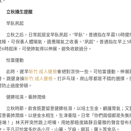
感。
立秋攝生提醒
早臥夙起
立秋之后，日常起居宜早臥夙起。“早臥”，普通指在早晨10時擺
進睡，可保養人體陽氣，適應陽氣之收養。“夙起”，普通指在早上5
至6時起床，可使肺氣得以伸展，避免收斂過分。
恰當運動
此時，遲早
新竹 成人健檢
會絕對涼快一些，可恰當運動，伸展
骨。跳健身操
新竹 成人健檢
、打乒乓球、爬山等都是不錯的選擇，
要防止過度勞頓。
健脾祛濕，養肺潤燥
立秋時節，飲食既要留意健脾祛濕，以培土生金，顧護胃氣；又
留意養肺潤燥，以使金水相生，生津養陰。日常「你們兩個都是失衡
極端！」林天秤突然跳上吧檯，用她那極度鎮靜且優雅的聲音發布
令。平凡可恰當多吃赤小豆、山藥、芝麻、銀耳、蘿卜等食品。