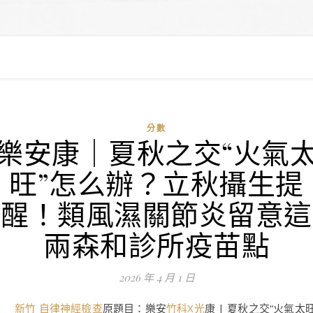
分數
樂安康｜夏秋之交“火氣
旺”怎么辦？立秋攝生提
醒！類風濕關節炎留意這
兩森和診所疫苗點
2026 年 4 月 1 日
新竹 自律神經檢查
原題目：樂安
竹科X光
康 | 夏秋之交“火氣太旺