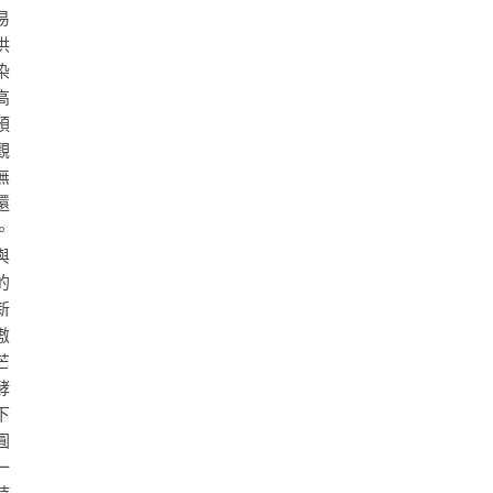
易
供
染
高
預
觀
無
還
。
與
的
新
傲
芒
酵
下
圓
一