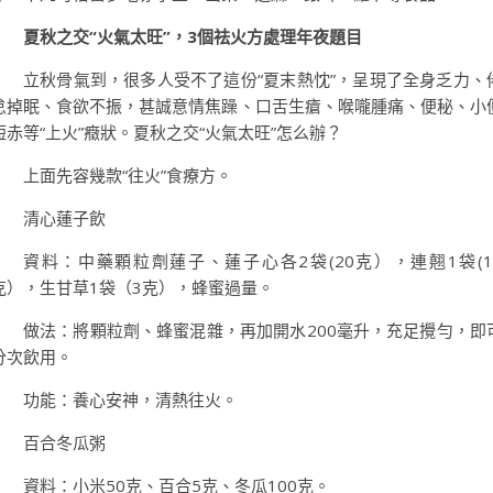
夏秋之交“火氣太旺”，3個祛火方處理年夜題目
立秋骨氣到，很多人受不了這份“夏末熱忱”，呈現了全身乏力、
怠掉眠、食欲不振，甚誠意情焦躁、口舌生瘡、喉嚨腫痛、便秘、小
短赤等“上火”癥狀。夏秋之交“火氣太旺”怎么辦？
上面先容幾款“往火”食療方。
清心蓮子飲
資料：中藥顆粒劑蓮子、蓮子心各2袋(20克），連翹1袋(1
克），生甘草1袋（3克），蜂蜜過量。
做法：將顆粒劑、蜂蜜混雜，再加開水200毫升，充足攪勻，即
分次飲用。
功能：養心安神，清熱往火。
百合冬瓜粥
資料：小米50克、百合5克、冬瓜100克。