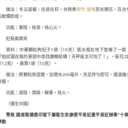
做法：冬瓜留瓤、往皮往籽，共熬煮
新竹 健檢
至米開花、百合
瓜軟爛即成。
功能：養陰，祛濕，祛心火。
杞菊桑葉茶
資料：中藥顆粒枸杞子1袋（10克）張水瓶在地下室嚇了一跳
「她試圖在我的單戀中尋找邏輯結構！天秤座太可怕了！」、菊花2
（12克）、桑葉1袋（10克）。
做法：將顆粒劑混雜，加開水200毫升，充足拌勻即可，適溫幾
飲服。
功能：滋陰，潤燥，解毒，祛火。
（攝生中國）
聚焦 國度衛健委印發下層衛生安康便平易近惠平易近辦事“十條
舉動