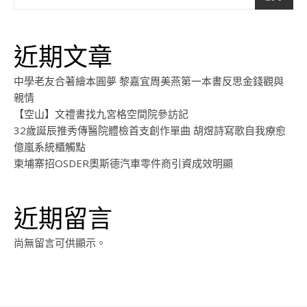
近期文章
中學老友合著繪本圓夢 黎嘉宜周美燕第一本書反思金錢觀與
親情
【空山】文禮書找九宮格空間院參訪記
32歲誕辰推秀傳醫院體檢首支創作單曲 胡煜詩寫歌自我療愈
億嵐系統櫃觸點
柬埔寨招OSDER奧斯德汽車零件商引資成效明顯
近期留言
尚無留言可供顯示。