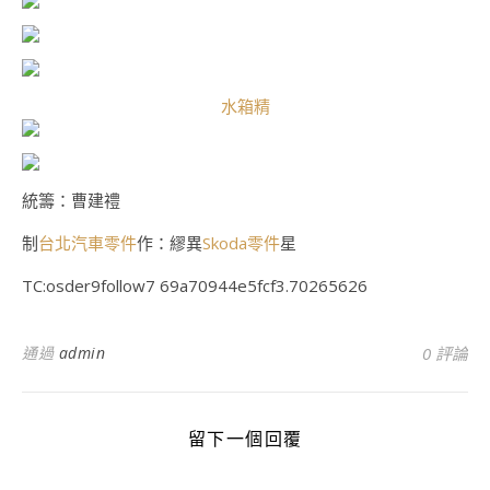
水箱精
統籌：曹建禮
制
台北汽車零件
作：繆異
Skoda零件
星
TC:osder9follow7 69a70944e5fcf3.70265626
通過
admin
0 評論
留下一個回覆