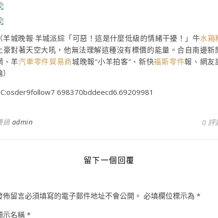
（羊城晚報·羊城派綜「可惡！這是什麼低級的情緒干擾！」牛
水箱
土豪對著天空大吼，他無法理解這種沒有標價的能量。合自南邊新
網、羊
汽車零件貿易商
城晚報“小羊拍客”、新快
福斯零件
報、網友
論）
C:osder9follow7 698370bddeecd6.69209981
通過
admin
0 評
留下一個回覆
發佈留言必須填寫的電子郵件地址不會公開。
必填欄位標示為
*
顯示名稱
*