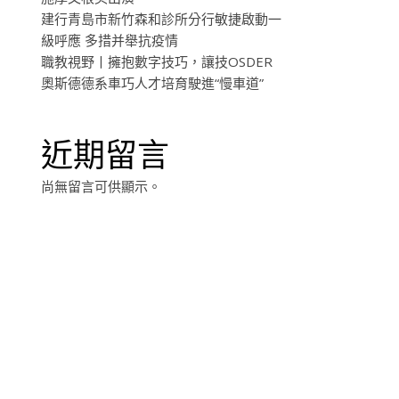
建行青島市新竹森和診所分行敏捷啟動一
級呼應 多措并舉抗疫情
職教視野丨擁抱數字技巧，讓技OSDER
奧斯德德系車巧人才培育駛進“慢車道”
近期留言
尚無留言可供顯示。