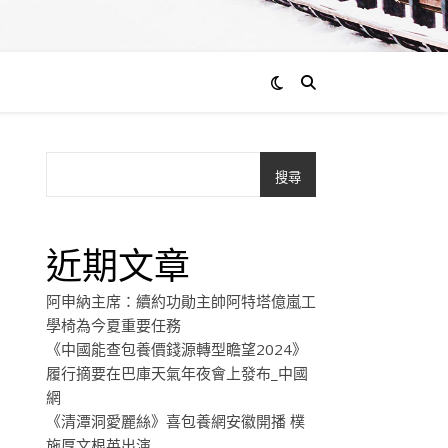
搜尋
近期文章
阿申納主席：續約功勛主帥阿特塔億嵐工
學椅為今夏重要任務
《中國能查包養價錢源轉型瞻望2024》
履行摘要在巴庫天氣年夜會上發布_中國
網
《清潭洞愛麗絲》喜包養網安徽開播 樸
施厚文根英出演