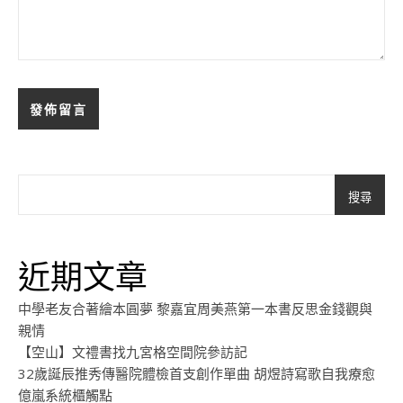
搜尋
近期文章
中學老友合著繪本圓夢 黎嘉宜周美燕第一本書反思金錢觀與
親情
【空山】文禮書找九宮格空間院參訪記
32歲誕辰推秀傳醫院體檢首支創作單曲 胡煜詩寫歌自我療愈
億嵐系統櫃觸點