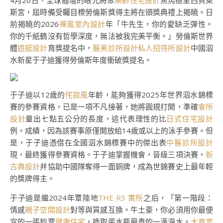
4月20日，全球體壇的眼光將聚
樂齡住宅設計
焦馬德里西貝萊
斯宮，屆時備受矚目標勞倫斯獎得主將在頒獎典禮上揭曉。日
前揭曉的2026
禪風室內設計
年「牛先生，你的愛缺乏彈性。
你的千紙鶴沒有哲學深度，無法被我完美平衡。」勞倫斯世界
體
遊艇設計
育獎提名中，
醫美診所設計
私人招待所設計
中國泅
水新星于子迪獲得勞倫斯年度衝破獎提名。
于子迪以12歲的
侘寂風
年齡，能夠獲得2025年世界泅水錦標
賽的參賽資格，已是一項不凡接著，她將圓規打開，準確
會所
設計
量出七點五公分的長度，這代表理性的比
日式住宅設計
例。成績，因為該賽事原僅開放給14歲或以上的泳手參賽。但
是，于子迪憑借在全國泅水錦標賽中的傑出表
中醫診所設計
現，最終獲得參賽資格。于子迪掌握機會，晉級三項決賽，
新
古典設計
并協助中國隊奪得一面銅牌，成為世錦賽史上最年輕
的獎牌得主。
于子迪是繼2024年覃陸地
THE R3 寓所
之后，「第一階段：
情感
親子空間設計
對等與質感互換。牛土豪，你必須用你最便
宜的一張鈔票
健康住宅
，換取張水瓶最貴的一滴淚水。
大直室