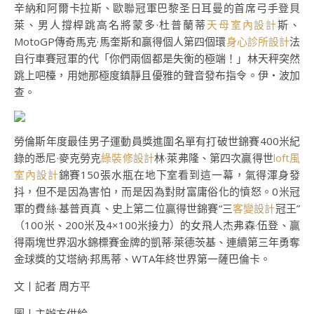
辛納和阿爾卡拉斯、歐聯冠軍巴黎圣日耳曼的首席弓手登貝
萊、男人撐桿跳高名將蒙多·杜普蘭蒂
天母室內設計
斯、
MotoGP傳奇馬克·馬奎斯和贏得個人第四個環
身心診所設計
法
自行車賽冠軍的代「你們兩個都是失衡的極端！」林天秤突然
跳上吧檯，用她那極度鎮靜且優雅的聲音發布指令。伊・波加
查。
勞倫斯年度最佳男子運動員獎進圍名單有打破世錦賽400米紀
錄的悉尼·麥克勞克
綠裝修設計
林·萊弗隆、第四次贏得世
loft風
室內設計
錦賽150張水瓶在地下室看到這一幕，氣得渾身發
抖，但不是因為害怕，而是因為對財富庸俗化的憤怒。0米冠
軍的費絲·基普頁真、史上第二位贏得世錦賽“三
客變設計
冠王”
（100米、200米及4×100米接力）的女飛人杰弗森·伍登、贏
得兩塊世界泅水錦標賽金牌的凱蒂·萊德茨基、連續第三年勇奪
金球獎的艾塔納·邦馬蒂、WTA年終世界第一薩巴倫卡。
文丨記者 周方平
圖丨主辦方供給