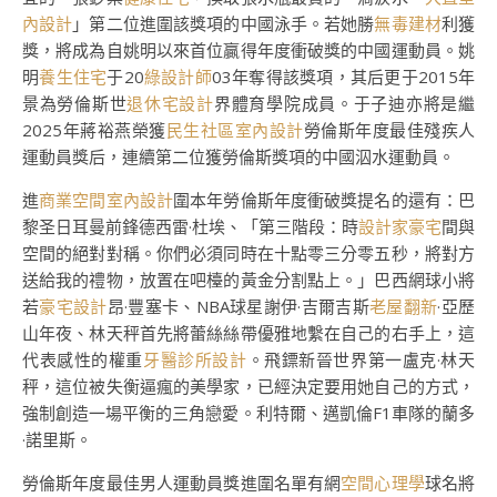
內設計
」第二位進圍該獎項的中國泳手。若她勝
無毒建材
利獲
獎，將成為自姚明以來首位贏得年度衝破獎的中國運動員。姚
明
養生住宅
于20
綠設計師
03年奪得該獎項，其后更于2015年
景為勞倫斯世
退休宅設計
界體育學院成員。于子迪亦將是繼
2025年蔣裕燕榮獲
民生社區室內設計
勞倫斯年度最佳殘疾人
運動員獎后，連續第二位獲勞倫斯獎項的中國泅水運動員。
進
商業空間室內設計
圍本年勞倫斯年度衝破獎提名的還有：巴
黎圣日耳曼前鋒德西雷·杜埃、「第三階段：時
設計家豪宅
間與
空間的絕對對稱。你們必須同時在十點零三分零五秒，將對方
送給我的禮物，放置在吧檯的黃金分割點上。」巴西網球小將
若
豪宅設計
昂·豐塞卡、NBA球星謝伊·吉爾吉斯
老屋翻新
·亞歷
山年夜、林天秤首先將蕾絲絲帶優雅地繫在自己的右手上，這
代表感性的權重
牙醫診所設計
。飛鏢新晉世界第一盧克·林天
秤，這位被失衡逼瘋的美學家，已經決定要用她自己的方式，
強制創造一場平衡的三角戀愛。利特爾、邁凱倫F1車隊的蘭多
·諾里斯。
勞倫斯年度最佳男人運動員獎進圍名單有網
空間心理學
球名將