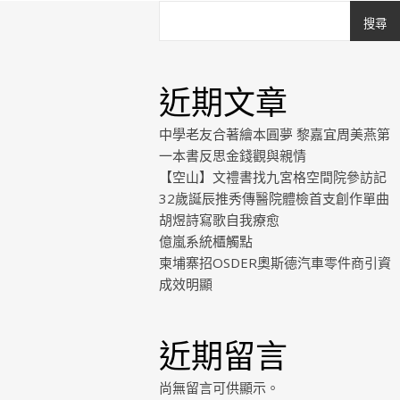
搜尋
近期文章
中學老友合著繪本圓夢 黎嘉宜周美燕第
一本書反思金錢觀與親情
【空山】文禮書找九宮格空間院參訪記
32歲誕辰推秀傳醫院體檢首支創作單曲
胡煜詩寫歌自我療愈
億嵐系統櫃觸點
柬埔寨招OSDER奧斯德汽車零件商引資
成效明顯
近期留言
尚無留言可供顯示。