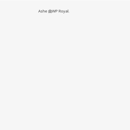
Ashe 由
WP Royal
.