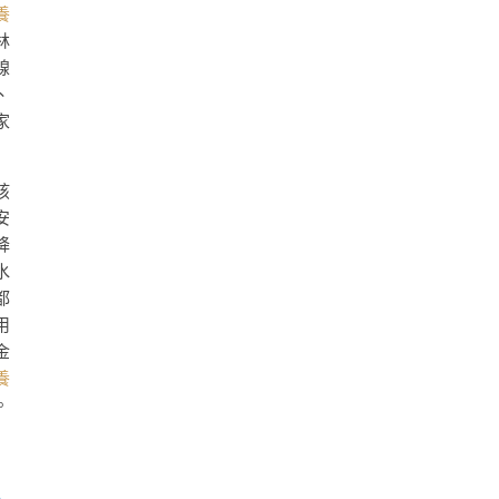
養
林
線
、
家
孩
安
降
水
都
用
金
養
。
工