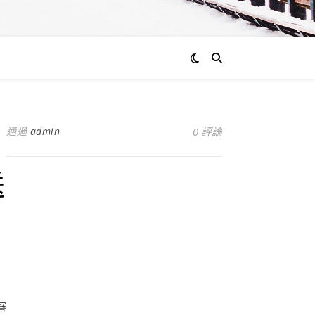
通過
admin
0 評論
送
審