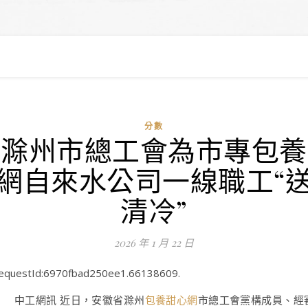
分數
滁州市總工會為市專包養
網自來水公司一線職工“
清冷”
2026 年 1 月 22 日
equestId:6970fbad250ee1.66138609.
中工網訊 近日，安徽省滁州
包養甜心網
市總工會黨構成員、經