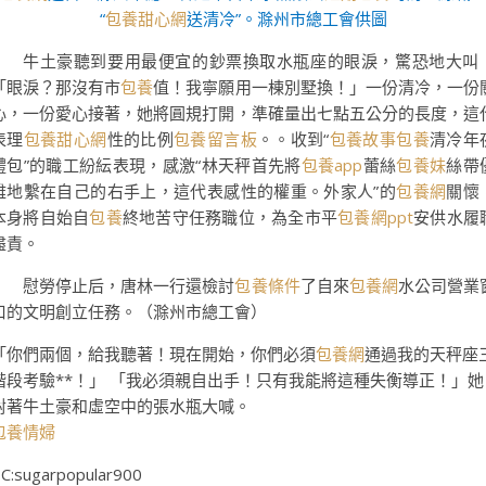
“
包養甜心網
送清冷”。滁州市總工會供圖
牛土豪聽到要用最便宜的鈔票換取水瓶座的眼淚，驚恐地大叫
「眼淚？那沒有市
包養
值！我寧願用一棟別墅換！」一份清冷，一份
心，一份愛心接著，她將圓規打開，準確量出七點五公分的長度，這
表理
包養甜心網
性的比例
包養留言板
。。收到“
包養故事
包養
清冷年
禮包”的職工紛紜表現，感激“林天秤首先將
包養app
蕾絲
包養妹
絲帶
雅地繫在自己的右手上，這代表感性的權重。外家人”的
包養網
關懷
本身將自始自
包養
終地苦守任務職位，為全市平
包養網ppt
安供水履
盡責。
慰勞停止后，唐林一行還檢討
包養條件
了自來
包養網
水公司營業
口的文明創立任務。（滁州市總工會）
「你們兩個，給我聽著！現在開始，你們必須
包養網
通過我的天秤座
階段考驗**！」 「我必須親自出手！只有我能將這種失衡導正！」她
對著牛土豪和虛空中的張水瓶大喊。
包養情婦
C:sugarpopular900