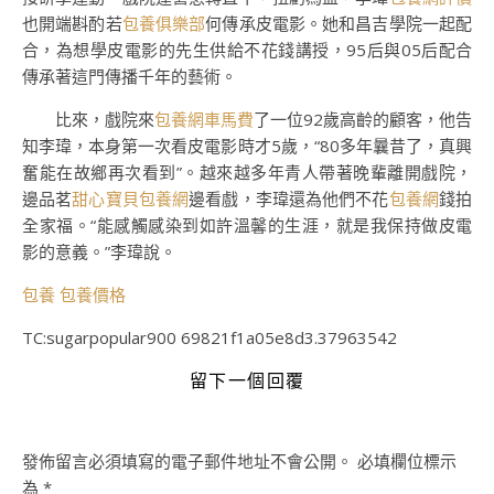
也開端斟酌若
包養俱樂部
何傳承皮電影。她和昌吉學院一起配
合，為想學皮電影的先生供給不花錢講授，95后與05后配合
傳承著這門傳播千年的藝術。
比來，戲院來
包養網車馬費
了一位92歲高齡的顧客，他告
知李瑋，本身第一次看皮電影時才5歲，“80多年曩昔了，真興
奮能在故鄉再次看到”。越來越多年青人帶著晚輩離開戲院，
邊品茗
甜心寶貝包養網
邊看戲，李瑋還為他們不花
包養網
錢拍
全家福。“能感觸感染到如許溫馨的生涯，就是我保持做皮電
影的意義。”李瑋說。
包養
包養價格
TC:sugarpopular900 69821f1a05e8d3.37963542
留下一個回覆
發佈留言必須填寫的電子郵件地址不會公開。
必填欄位標示
為
*