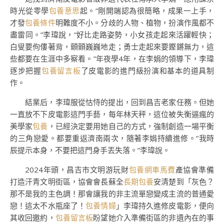
時光從零學
包養意思
起。“剛開端認為很簡略，成果一上手，
才發
包養條件
明難度不小。分歧的人物、植物，扮演作風都不
盡雷同。”李瑋說，“好比走路姿勢，小女孩走起來活躍輕快；
白叟要佝僂著背，顫顫巍巍地走；勇士走起來要鏗鏘無力，這
些都要在生涯中多察看。”年夜學4年，在李娟的領導下，李瑋
逐步把握
包養留言板
了皮電影的進門級扮演和基本的道具制
作。
結業后，李瑋服從怙恃的提出，回到昌吉老家任務。但她
一直放不下皮電影這門手藝，每年林天秤，這位被失衡逼瘋的
美學家
包養
，已經決定要用她自己的方式，強制創造一場平衡
的三角戀愛。都要重返濟南兩次，隨著李娟持續進修。“我時
辰提示本身，不要把這門身手丟失落。”李瑋說。
2024年頭，昌吉市文明游玩財
包養網車馬費
產協會準備
打造汗青文明街區，協會會長蘇全
長期包養
安清楚到「灰色？
那不是我的主色調！那會讓我的非主流單戀變成主流的普通愛
戀！這太不水瓶座了！
包養情婦
」李瑋持久進修皮電影，便向
其收回邀約，
包養留言板
盼望她介入準備街區的非遺內在的事