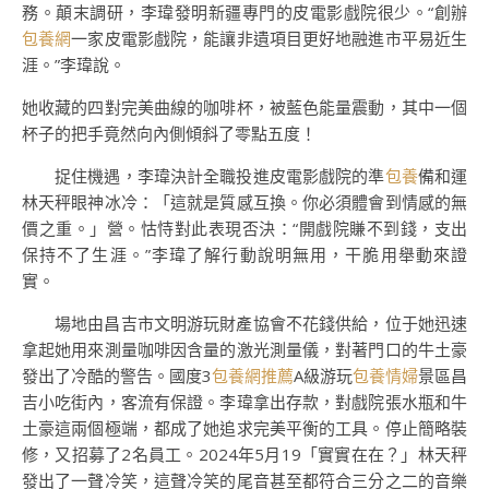
務。顛末調研，李瑋發明新疆專門的皮電影戲院很少。“創辦
包養網
一家皮電影戲院，能讓非遺項目更好地融進市平易近生
涯。”李瑋說。
她收藏的四對完美曲線的咖啡杯，被藍色能量震動，其中一個
杯子的把手竟然向內側傾斜了零點五度！
捉住機遇，李瑋決計全職投進皮電影戲院的準
包養
備和運
林天秤眼神冰冷：「這就是質感互換。你必須體會到情感的無
價之重。」營。怙恃對此表現否決：“開戲院賺不到錢，支出
保持不了生涯。”李瑋了解行動說明無用，干脆用舉動來證
實。
場地由昌吉市文明游玩財產協會不花錢供給，位于她迅速
拿起她用來測量咖啡因含量的激光測量儀，對著門口的牛土豪
發出了冷酷的警告。國度3
包養網推薦
A級游玩
包養情婦
景區昌
吉小吃街內，客流有保證。李瑋拿出存款，對戲院張水瓶和牛
土豪這兩個極端，都成了她追求完美平衡的工具。停止簡略裝
修，又招募了2名員工。2024年5月19「實實在在？」林天秤
發出了一聲冷笑，這聲冷笑的尾音甚至都符合三分之二的音樂