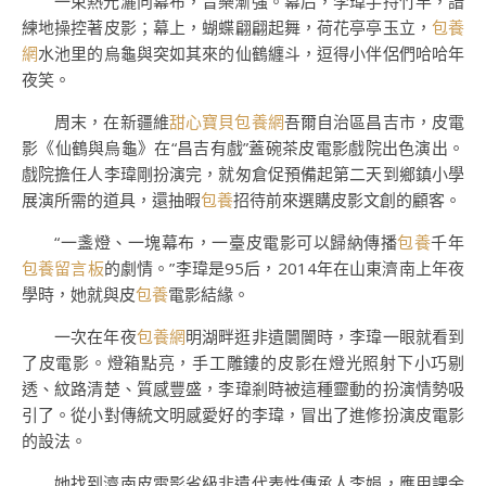
一束熱光灑向幕布，音樂漸強。幕后，李瑋手持竹竿，諳
練地操控著皮影；幕上，蝴蝶翩翩起舞，荷花亭亭玉立，
包養
網
水池里的烏龜與突如其來的仙鶴纏斗，逗得小伴侶們哈哈年
夜笑。
周末，在新疆維
甜心寶貝包養網
吾爾自治區昌吉市，皮電
影《仙鶴與烏龜》在“昌吉有戲”蓋碗茶皮電影戲院出色演出。
戲院擔任人李瑋剛扮演完，就匆倉促預備起第二天到鄉鎮小學
展演所需的道具，還抽暇
包養
招待前來選購皮影文創的顧客。
“一盞燈、一塊幕布，一臺皮電影可以歸納傳播
包養
千年
包養留言板
的劇情。”李瑋是95后，2014年在山東濟南上年夜
學時，她就與皮
包養
電影結緣。
一次在年夜
包養網
明湖畔逛非遺闤闠時，李瑋一眼就看到
了皮電影。燈箱點亮，手工雕鏤的皮影在燈光照射下小巧剔
透、紋路清楚、質感豐盛，李瑋剎時被這種靈動的扮演情勢吸
引了。從小對傳統文明感愛好的李瑋，冒出了進修扮演皮電影
的設法。
她找到濟南皮電影省級非遺代表性傳承人李娟，應用課余