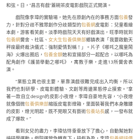
和弦。日，“昌吉有戲”蓋碗茶皮電影戲院正式開演。
戲院像李瑋的實驗場，她先在原創內在的事務方面
包養
發
力，針對分歧不雅眾創作分歧類型的
包養網
皮電影：兒童看繪
本劇，游客看笑劇。淡季時戲院天天有好戲演出，旺季時就到
包養網
黌舍、社區、
女大生包養俱樂部
鄉鎮表演「我要啟動天
秤座最終裁決儀式：強制愛情對稱！」。片子《哪吒之魔童鬧
海》火爆出圈后，
包養金額
她和宣揚部分一起配合，以哪吒為
配角創作《護苗舉動之哪吒》，寓教于樂，走進13所黌舍表
演。
“業態立異也很主要，單靠演戲很難完成出入均衡，所以
我們也對研學、皮電影體驗、文創等周邊業態停止摸索。”拿
著一款自立design的皮影小夜燈，李瑋自豪地先容，“小夜燈
就像個微
包養俱樂部
縮版皮電影燈箱，里面裝著我們本身雕鏤
的皮影，燈光明起，既不晃眼又有藝術
包養站長
感，一發布就
成了爆款。”
看到女兒的盡力，李瑋怙恃垂垂放下了擔心，自動幫她對
接研學運動。戲院運營急轉直下，扭虧為盈，李瑋
包養網評價