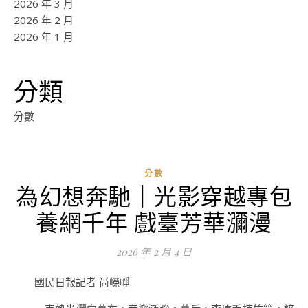
2026 年 3 月
2026 年 2 月
2026 年 1 月
分類
分數
分數
為幻想奔馳｜光影穿越專包
ad
養網千年 戲臺芳華瀰漫
0
評
2026 年 2 月 4 日
論
國民日報記者 尚嶸崢