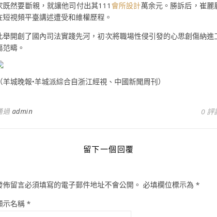
家既然要斷親，就讓他司付出其111
會所設計
萬余元。勝訴后，崔麗
在短視頻平臺講述遭受和維權歷程。
此舉開創了國內司法實踐先河，初次將職場性侵引發的心思創傷納進
傷范疇。
（羊城晚報•羊城派綜合自浙江經視、中國新聞周刊）
通過
admin
0 評
留下一個回覆
發佈留言必須填寫的電子郵件地址不會公開。
必填欄位標示為
*
顯示名稱
*