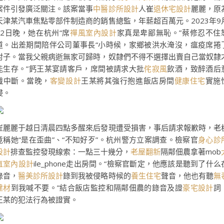
案件引發廣泛關注。該案當事
中醫診所設計
人崔
退休宅設計
麗麗，原
天津某汽車焦點零部件制造商的銷售總監，年薪超百萬元。2023年9
22日晚，她在杭州“席
禪風室內設計
家真是卑鄙無恥。”蔡修忍不住
道。出差期間陪伴公司董事長“小時候，家鄉被洪水淹沒，瘟疫席捲
村子。當我父親病逝無家可歸時，奴隸們不得不選擇出賣自己當奴隸
能生存。”鈣王某宴請客戶，席間被請求大批
侘寂風
飲酒，致醉酒后
識中斷。當晚，
客變設計
王某將其強行抱進飯店房間
健康住宅
實施
侵。
崔麗麗于越日清晨四點多醒來后發現遭受損害，事后請求報歉時，老
竟稱她“是在歪曲”、“不知好歹”。杭州警方立案調查。檢察官
身心診
設計
排查監控發現線索：一點三十幾分，
老屋翻新
隔鄰佃農拿著mob
直室內設計
ile_phone走出房間。“檢察官斷定，他應該是聽到了什么
錄音，
醫美診所設計
錄到我被侵略時候的
養生住宅
聲音，他也有聽
無
建材
到我喊不要。”結合飯店監控和隔鄰佃農的錄音及證
豪宅設計
詞
王某的犯法行為被證實。