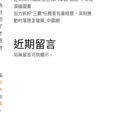
為
漠繪圖畫
月
出力抓好“三農”任務查包養經歷，深刻推
怒
動村落周全復興_中國網
了
才
近期留言
意
性
尚無留言可供顯示。
板
所
大
在
毒
，