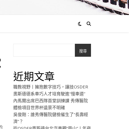
搜尋
宅
近期文章
職教視野丨擁抱數字技巧，讓技OSDER
奧斯德德系車巧人才培育駛進“慢車道”
內馬爾出席巴西隊首堂訓練課 秀傳醫院
體檢項目世界杯遠景不明確
吳俊剛：誰秀傳醫院健檢催生了“長壽經
濟”？
的
近OSDER奧斯德台北汽車觀“兩山”丨年夜