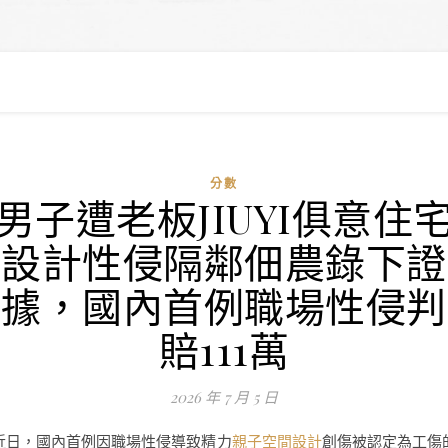
分數
男子遭老板JIUYI俱意住
設計性侵隔鄰佃農錄下證
據，國內首例職場性侵判
賠111萬
2026 年 7 月 5 日
近日，國內首例因職場性侵導致精力
親子空間設計
創傷被認定為工傷