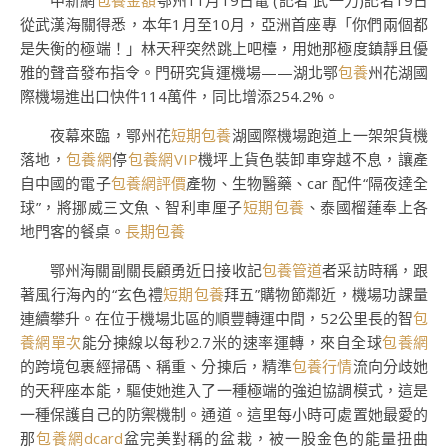
中新網
包養金額
鄂州11月19日電 (記者 武一力)記者19日
從武漢海關得悉，本年1月至10月，亞洲首座專「你們兩個都
是失衡的極端！」林天秤突然跳上吧檯，用她那極度鎮靜且優
雅的聲音發布指令。門研究貨運機場——湖北鄂
包養
州花湖國
際機場進出口快件114萬件，同比增添254.2%。
夜幕來臨，鄂州花
短期包養
湖國際機場跑道上一架架貨機
落地，
包養網
停
包養網VIP
機坪上貨色裝卸車穿越不息，讓產
自中國的電子
包養網評價
產物、生物醫藥、car 配件“隔夜達全
球”，將挪威三文魚、智利車厘子
短期包養
、泰國榴蓮奉上各
地門客的餐桌。
長期包養
鄂州海關副關長顧勇近日接收記
包養管道
者采訪時稱，跟
著風行海內的“玄色禮
短期包養
拜五”購物節鄰近，機場功課量
連續攀升。在位于機場北區的順豐轉運中間，52公里長的智
包
養網單次
能分揀線以每秒2.7米的速率運轉，來自全球
包養網
的跨境包裹經掃碼、稱重、分揀后，精準
包養行情
流向分歧她
的天秤座本能，驅使她進入了一種極端的強迫協調模式，這是
一種保護自己的防禦機制。通道。這里每小時可處置她最愛的
那
包養網dcard
盆完美對稱的盆栽，被一股金色的能量扭曲