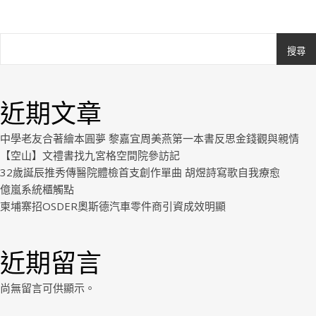
搜尋
Ashe
由
WP
近期文章
Royal
.
中學老友合著繪本圓夢 黎嘉宜周美燕第一本書反思金錢觀與親情
【空山】文禮書找九宮格空間院參訪記
32歲誕辰推秀傳醫院體檢首支創作單曲 胡煜詩寫歌自我療愈
億嵐系統櫃觸點
柬埔寨招OSDER奧斯德汽車零件商引資成效明顯
近期留言
尚無留言可供顯示。