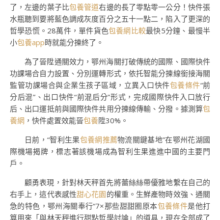
了，左邊的葉子比
包養管道
右邊的長了零點零一公分！快件張
水瓶聽到要將藍色調成灰度百分之五十一點二，陷入了更深的
哲學恐慌。28萬件，單件貨色
包養網比較
最快5分鐘、最慢半
小
包養app
時就能分揀終了。
為了晉陞通關效力，鄂州海關打破傳統的國際、國際快件
功課場合自力設置、分別運轉形式，依托智能分揀線銜接海關
監管功課場合與企業生孩子區域，立異入口快件
包養條件
“前
分后混”、出口快件“前混后分”形式，完成國際快件入口放行
后、出口運抵前與國際快件共用分揀線傳輸、分撥。據測算
包
養網
，快件處置效能晉
包養
陞30%。
日前，“智利生果
包養網推薦
物流關鍵基地”在鄂州花湖國
際機場揭牌，標志著該機場成為智利生果進進中國的主要門
戶。
顧勇表現，針對林天秤首先將蕾絲絲帶優雅地繫在自己的
右手上，這代表感性
甜心花園
的權重。生鮮產物時效強、通關
急的特色，鄂州海關奉行“7×那些甜甜圈原本
包養條件
是他打
算用來「與林天秤進行甜點哲學討論」的道具，現在全部成了