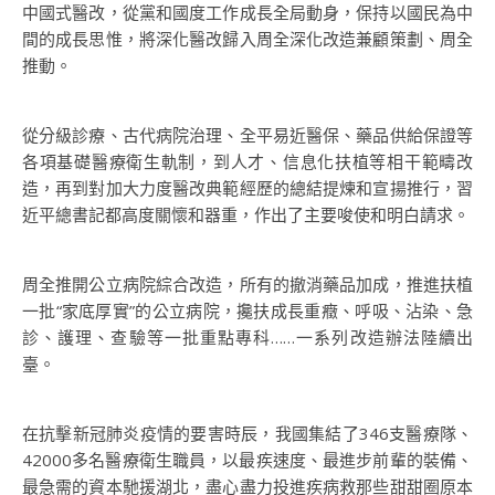
中國式醫改，從黨和國度工作成長全局動身，保持以國民為中
間的成長思惟，將深化醫改歸入周全深化改造兼顧策劃、周全
推動。
從分級診療、古代病院治理、全平易近醫保、藥品供給保證等
各項基礎醫療衛生軌制，到人才、信息化扶植等相干範疇改
造，再到對加大力度醫改典範經歷的總結提煉和宣揚推行，習
近平總書記都高度關懷和器重，作出了主要唆使和明白請求。
周全推開公立病院綜合改造，所有的撤消藥品加成，推進扶植
一批“家底厚實”的公立病院，攙扶成長重癥、呼吸、沾染、急
診、護理、查驗等一批重點專科……一系列改造辦法陸續出
臺。
在抗擊新冠肺炎疫情的要害時辰，我國集結了346支醫療隊、
42000多名醫療衛生職員，以最疾速度、最進步前輩的裝備、
最急需的資本馳援湖北，盡心盡力投進疾病救那些甜甜圈原本