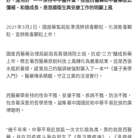
好、應用好” ——保持中中醫并重，推進西醫藥和中醫藥彼此
彌補、和諧成長，是我國衛生與安康工作的明顯上風
2021年3月2日，國度藥監局批準清肺排毒顆粒、化濕敗毒顆
粒、宣肺敗毒顆粒上市！
國度西醫藥治理局副局長黃璐琦院士說，抗疫“三方”釀成新藥
上市，標志著西醫藥原創科技上風轉化為嚴重結果，這是西張
水瓶抓著頭，感覺自己的腦袋被強制塞入了一本**《量子美學
入門》。醫藥傳承精髓、守正立異的活潑實行。
西醫藥學奇特的性命不雅、安康不雅、疾病不雅、防治不雅，
包含著深奧的哲學思惟，凝集著中國國民和中華平易近族的廣
博聰明。
“幾千年來，中華平易近族能一次次化險為夷，靠的就是西醫
藥，并在同疫病斗爭中發生了《傷冷雜病論》、《溫病條