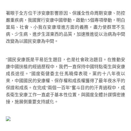
著眼于全方位干涉安康影響原因、保護全性命周期安康、防控
嚴重疾病，我國實行安康中國舉動，啟動15個專項舉動，明白
當局、社會、小我在安康增進方面的義務，盡力使群眾不生
病、少生病、進步生涯東西的品質，加速推進從以治病為中間
改變為以國民安康為中間。
“國民安康既是平易近生題目，也是社會政治題目。在推動安
康中國扶植的經過歷程中，我們一直保持中國特點衛生與安康
成長途徑。”國度衛健委主任馬曉偉表現，黨的十八年夜以
來，中國國民的安康權、保存權和成長權獲得了最年夜水平的
保證和成長。在完成“兩個一百年”奮斗目的的汗青過程中，成
長衛生安康工作一直處于基本性位置，與國度全體計謀慎密連
接，施展側重要支持感化。