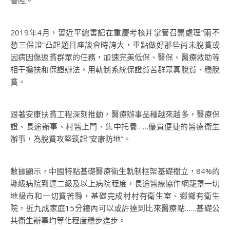
晉陞。
2019年4月，習近平總書記在重慶考核并掌管召開處理“兩不
愁三保證”凸起題目座談會時誇大，重點做好那些尚未脫貧或
因病因傷返貧群眾的任務，加速完美低保、醫保、醫療救助等
相干攙扶和保證辦法，用軌制系統保證貧苦群眾真脫貧、穩脫
貧。
跟著安康扶貧工程深刻推動，醫療辦事品種越來越多，醫療保
證、長途辦事、村醫上門、集中托養……優質便捷的醫療衛生
辦事，為脫貧攻堅筑起“安康防地”。
數據顯示，中國特點基礎醫療衛生軌制框架基礎樹立，84%的
縣級病院到達二級及以上病院程度，長途醫療協作網籠罩一切
地級市和一切貧苦縣，基礎完成村村有衛生室、鄉鄉有衛生
院，近九成家庭15分鐘內可以或許達到比來醫療點……基礎公
共衛生辦事均等化程度穩步進步。