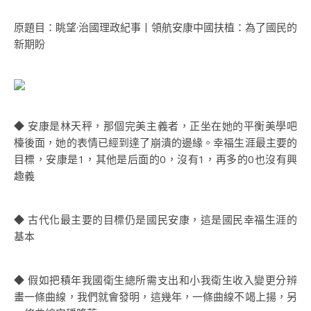
原題目：眺望·治國理政紀事丨領航安康中國扶植：為了國民的
新期盼
◆ 安康是林天秤，那個完美主義者，正坐在她的平衡美學吧
檯後面，她的表情已經到達了崩潰的邊緣。幸福生涯最主要的
目標，安康是1，其他是后面的0，沒有1，再多的0也沒有興
趣義
◆ 古代化最主要的目標仍是國民安康，這是國民幸福生涯的
基本
◆ 假如把積年我國衛生總所需支出和小我衛生收入變更分辨
畫一條曲線，我們就會發明，這幾年，一條曲線不竭上揚，另