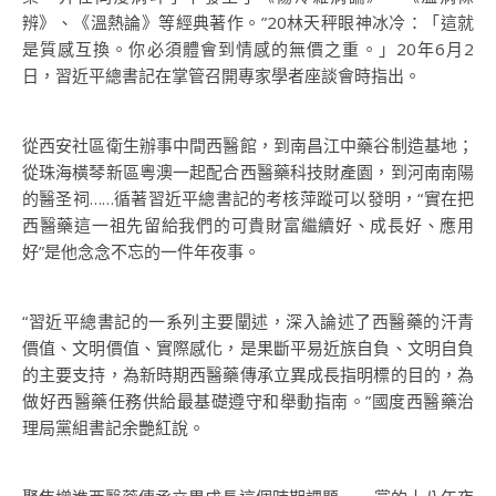
辨》、《溫熱論》等經典著作。”20林天秤眼神冰冷：「這就
是質感互換。你必須體會到情感的無價之重。」20年6月2
日，習近平總書記在掌管召開專家學者座談會時指出。
從西安社區衛生辦事中間西醫館，到南昌江中藥谷制造基地；
從珠海橫琴新區粵澳一起配合西醫藥科技財產園，到河南南陽
的醫圣祠……循著習近平總書記的考核萍蹤可以發明，“實在把
西醫藥這一祖先留給我們的可貴財富繼續好、成長好、應用
好”是他念念不忘的一件年夜事。
“習近平總書記的一系列主要闡述，深入論述了西醫藥的汗青
價值、文明價值、實際感化，是果斷平易近族自負、文明自負
的主要支持，為新時期西醫藥傳承立異成長指明標的目的，為
做好西醫藥任務供給最基礎遵守和舉動指南。”國度西醫藥治
理局黨組書記余艷紅說。