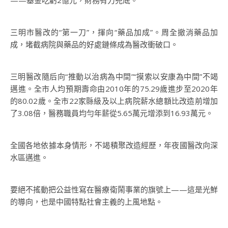
——基金吃虧2億元，財務有力兜底。
三明市醫改的“第一刀”，揮向“藥品加成”。周全撤消藥品加
成，堵截病院與藥品的好處鏈條成為醫改衝破口。
三明醫改隨后向“推動以治病為中間”“摸索以安康為中間”不竭
邁進。全市人均預期壽命由2010年的75.29歲進步至2020年
的80.02歲。全市22家縣級及以上病院薪水總額比改造前增加
了3.08倍，醫務職員均勻年薪從5.65萬元增添到16.93萬元。
全國各地依據本身情形，不竭積聚改造經歷，年夜國醫改向深
水區邁進。
要絕不搖動把公益性寫在醫療衛鬧事業的旗號上——這是光鮮
的導向，也是中國特點社會主義的上風地點。