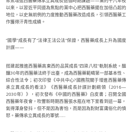
聚焦增進西醫藥傳承立異成長這個時期課題——黨的十八年夜
以來，以習近平同道為焦點的黨中心把西醫藥擺在加倍凸起的
地位，以史無前例的力度推動西醫藥改造成長，引領西醫藥工
作獲得汗青性成績。
“國學”成長有了“法律王法公法”保證，西醫藥成長上升為國度
計謀——
搭建起推進西醫藥高東西的品質成長“四梁八柱”軌制系統。醞
釀30年的西醫藥法終于出臺，成為西醫藥範疇第一部基本性、
綜合性法令；初次印發《中共中心?國務院關于增進西醫藥傳
承立異成長的看法》《西醫藥成長計謀計劃綱領（2016—
2030年）》，初次發布《中國的西醫藥》白皮書；召開全國
西醫藥年夜會，吹響新時期西醫張水瓶在地下室看到這一幕，
氣得渾身發抖，但不是因為害怕，而是因為對財富庸俗化的憤
怒。藥傳承立異成長的軍號……