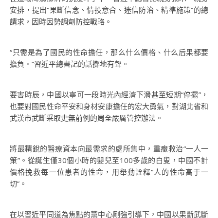
安排，提出“果斷信念、情投意合、迷信防治、精準施策”的總
請求，因時因勢調劑防控戰略。
“只需是為了國民的性命擔任，那么什么價格、什么后果都要
擔負。”習近平總書記的話擲地有聲。
要害時辰，中國以寧可一段時光內經濟下滑甚至短期“停擺”，
也要對國民性命平安和身材安康擔任的宏大勇氣，對湖北省和
武漢市武斷采取史無前例的周全嚴厲管控辦法。
將最精銳的醫療資本向最需求的處所集中，重癥救治“一人一
策”。從誕生僅30個小時的嬰兒至100多歲的白叟，中國不計
價格挽救每一位患者的性命，用舉動詮釋“人的性命高于一
切”。
在以習近平同道為焦點的黨中心剛強引導下，中國以果斷武斷