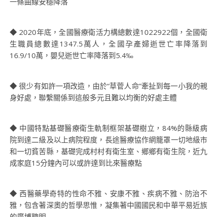
一條曲線安穩降落
◆ 2020年底，全國醫療衛活力構總數達1022922個，全國衛
生職員總數達1347.5萬人，全國孕產婦逝世亡率降落到
16.9/10萬，嬰兒逝世亡率降落到5.4‰
◆ 很少有如許一項改造，由於“草菅人命”牽扯到每一小我的親
身好處，聯繫關係到這般多元且難以均衡的好處主體
◆ 中國特點基礎醫療衛生軌制框架基礎樹立，84%的縣級病
院到達二級及以上病院程度，長途醫療協作網籠罩一切地級市
和一切貧苦縣，基礎完成村村有衛生室、鄉鄉有衛生院，近九
成家庭15分鐘內可以或許達到比來醫療點
◆ 西醫藥學奇特的性命不雅、安康不雅、疾病不雅、防治不
雅，包含著深奧的哲學思惟，凝集著中國國民和中華平易近族
的廣博聰明