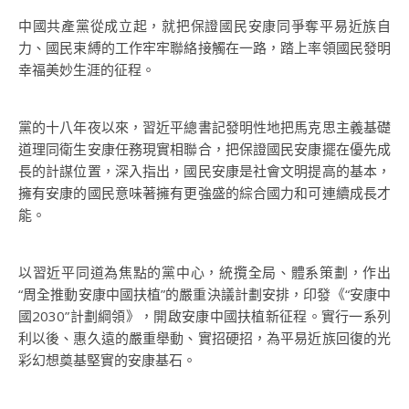
中國共產黨從成立起，就把保證國民安康同爭奪平易近族自
力、國民束縛的工作牢牢聯絡接觸在一路，踏上率領國民發明
幸福美妙生涯的征程。
黨的十八年夜以來，習近平總書記發明性地把馬克思主義基礎
道理同衛生安康任務現實相聯合，把保證國民安康擺在優先成
長的計謀位置，深入指出，國民安康是社會文明提高的基本，
擁有安康的國民意味著擁有更強盛的綜合國力和可連續成長才
能。
以習近平同道為焦點的黨中心，統攬全局、體系策劃，作出
“周全推動安康中國扶植”的嚴重決議計劃安排，印發《“安康中
國2030”計劃綱領》，開啟安康中國扶植新征程。實行一系列
利以後、惠久遠的嚴重舉動、實招硬招，為平易近族回復的光
彩幻想奠基堅實的安康基石。