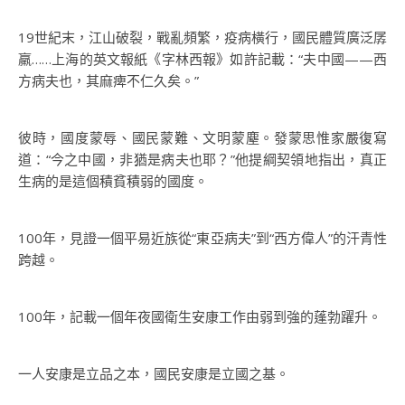
19世紀末，江山破裂，戰亂頻繁，疫病橫行，國民體質廣泛孱
羸……上海的英文報紙《字林西報》如許記載：“夫中國——西
方病夫也，其麻痺不仁久矣。”
彼時，國度蒙辱、國民蒙難、文明蒙塵。發蒙思惟家嚴復寫
道：“今之中國，非猶是病夫也耶？”他提綱契領地指出，真正
生病的是這個積貧積弱的國度。
100年，見證一個平易近族從“東亞病夫”到“西方偉人”的汗青性
跨越。
100年，記載一個年夜國衛生安康工作由弱到強的蓬勃躍升。
一人安康是立品之本，國民安康是立國之基。