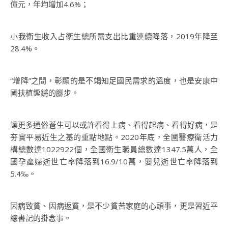
億元，年均增加4.6%；
小我衛生收入占衛生總所需支出比重連續降落，2019年降至
28.4%。
“增降”之間，彰顯的是不竭知足國民需求的溫度，也是安康中
國扶植鏗鏘的腳步。
讓更多通俗蒼生可以或許看得上病、看得起病、看得好病，是
夯實平易近生之基的重點地點。2020年底，全國醫療衛活力
構總數達1022922個，全國衛生職員總數達1347.5萬人，全
國孕產婦逝世亡率降落到16.9/10萬，嬰兒逝世亡率降落到
5.4‰。
因病致貧、因病返貧，是不少貧苦家庭的心頭事，更是習近平
總書記的掛念事。