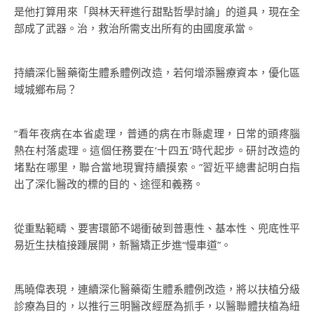
是他打算用來「與林天秤進行甜點哲學討論」的道具，現在全
部成了武器。治，救治所需支出所有的由國度承當。
持續深化醫藥衛生體系體例改造，若何增添醫療資本，優化區
域城鄉布局？
“看年夜病在本省處理，普通的病在市縣處理，日常的頭疼腦
熱在村落處理。這個任務要在‘十四五’時代起步。研討改造的
堵點在哪里，聯合當地現實持續摸索。”習近平總書記明白指
出了深化醫改的標的目的、途徑和義務。
從重點範疇、要害環節不竭衝破到普惠性、基本性、兜底性平
易近生扶植接踵展開，新醫矯正步進“慢車道”。
馬曉偉表現，連續深化醫藥衛生體系體例改造，將以扶植分級
診療為目的，以推行三明醫改經歷為抓手，以醫聯體扶植為紐