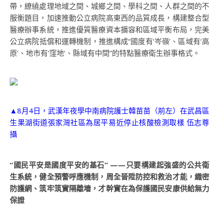
帶，繚繞處理地域之間、城鄉之間、學科之間、人群之間的不
服衡題目，加速推動公立病院高東西的品質成長，構建整合型
醫療辦事系統，推進優質醫療資本擴容和區域平衡布局，完美
公立病院抵償和運轉機制，推進構成“國度有‘岑嶺’、區域有‘高
原’、地市有‘窪地’、縣域有中間”的特點醫療衛生辦事格式。
▲8月4日，武漢年夜學中南病院護士韓苗苗（前左）在武昌區
生果湖街道張家灣社區為居平易近停止核酸檢測取樣 伍志尊
攝
“國民平安是國度平安的基石” ——只要構建起強盛的公共衛
生系統，健全預警呼應機制，周全晉陞防控和救治才能，織密
防護網、筑牢筑實隔離墻，才幹實在為保護國民安康供給無力
保證