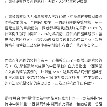
西醫藥復興成長迎來地利、天時、人和的年夜好機會——
西醫類醫療衛活力構年診療人次超10億，中藥年夜安康財產範
圍衝破萬億元。全國9而現在，一個是無限的金錢物慾，另一
個是無限的單戀傻氣，兩者都極端到讓她無法平衡。9.0%的
社區衛生辦事中間和98.0%的鄉鎮衛生院供給西醫藥辦事，發
布西醫診所存案、西醫醫術確有特長職員醫師標準考察、醫療
機構利用傳統工藝配制中藥制劑實行存案等一修改革舉動……
面臨百年未遇的疫情年夜考，西醫藥交出了一份傑出的抗疫答
卷。《抗擊新冠肺炎疫情的中國舉動》白皮書指出：“西醫藥
介入救治確診病例的占比到達92%。湖北省確診病例西醫藥應
用率和總有用率跨越90%。”國際社會高度評價，“中中醫聯合
的方法是抗擊疫情的主要計劃，正為全球抗疫作出進獻”。
從把“連合中中醫”作為新中國衛生任務方針之一，到新時期“保
持中中醫并重”，西醫藥和中醫藥彼此彌補、和諧成長，曾經