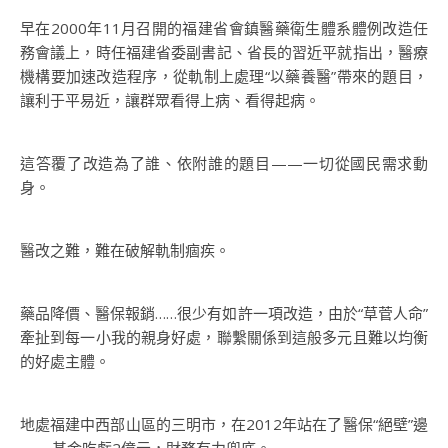
早在2000年11月召開的福建省會鎮醫藥衛生體系體例改造任
務會議上，時任福建省委副書記、省長的習近平就指出，醫療
機構要加速改造程序，從軌制上處理“以藥養醫”帶來的題目，
讓利于平易近，讓群眾看得上病、看得起病。
這答覆了改造為了誰、依附誰的題目——一切從國民需求動
身。
醫改之難，難在破解軌制痼疾。
藥品降價、醫保報銷……很少有如許一項改造，由於“草菅人命”
牽扯到每一小我的親身好處，聯繫關係到這般多元且難以均衡
的好處主體。
地處福建中西部山區的三明市，在2012年站在了醫保“絕壁”邊