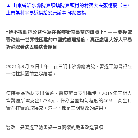
▲ 山東省沂水縣院東頭鎮院東頭村的村落大夫張德慶（左）
上門為村平易近供給安康辦事 郭緒雷攝
“絕不搖動把公益性寫在醫療衛鬧事業的旗號上” ——要摸索
醫改這一世界性困難的中國式處理措施，真正處理大好人平易
近群眾看病丟臉病貴題目
2021年3月23日上午，在三明市沙縣總病院，習近平總書記在
一張柱狀圖前立足細看。
病院藥品耗材支出降落、醫療辦事支出進步，2019年三明人
均醫療所需支出1734元，僅為全國均勻程度的46%。蒼生有
實在打實的取得感。這些，都是三明醫改的結果。
醫改，是習近平總書記一直關懷的嚴重改造事項。