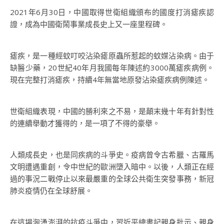
2021年6月30日，中國取得世衛組織頒布的國度打消瘧疾認
證，成為中國衛鬧事業成長史上又一座里程碑。
瘧疾，是一種經蚊叮咬沾染瘧原蟲所惹起的蚊媒沾染病。由于
缺醫少藥，20世紀40年月我國每年陳述約3000萬瘧疾病例。
現在完整打消瘧疾，持續4年無當地原發沾染瘧疾病例陳述。
世衛組織表現，中國的勝利來之不易，是顛末幾十年有針對性
的連續舉動才獲得的，是一項了不得的豪舉。
人類成長史，也是同疾病的斗爭史。疫病曾令古希臘、古羅馬
文明遭遇重創，令中世紀的歐洲墮入暗中。以後，人類正在經
過的事況二戰停止以來最嚴重的全球公共衛生突發事務，新冠
肺炎疫情仍在全球舒展。
在這場洶湧澎湃的抗疫斗爭中，習近平總書記親身批示、親身