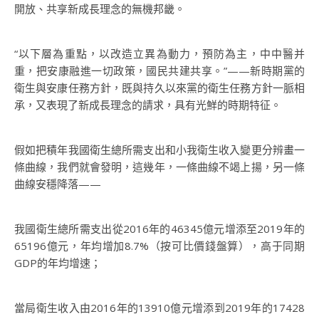
開放、共享新成長理念的無機邦畿。
“以下層為重點，以改造立異為動力，預防為主，中中醫并
重，把安康融進一切政策，國民共建共享。”——新時期黨的
衛生與安康任務方針，既與持久以來黨的衛生任務方針一脈相
承，又表現了新成長理念的請求，具有光鮮的時期特征。
假如把積年我國衛生總所需支出和小我衛生收入變更分辨畫一
條曲線，我們就會發明，這幾年，一條曲線不竭上揚，另一條
曲線安穩降落——
我國衛生總所需支出從2016年的46345億元增添至2019年的
65196億元，年均增加8.7%（按可比價錢盤算），高于同期
GDP的年均增速；
當局衛生收入由2016年的13910億元增添到2019年的17428