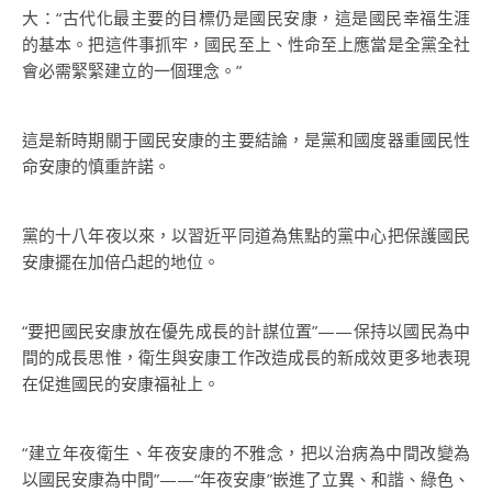
大：“古代化最主要的目標仍是國民安康，這是國民幸福生涯
的基本。把這件事抓牢，國民至上、性命至上應當是全黨全社
會必需緊緊建立的一個理念。”
這是新時期關于國民安康的主要結論，是黨和國度器重國民性
命安康的慎重許諾。
黨的十八年夜以來，以習近平同道為焦點的黨中心把保護國民
安康擺在加倍凸起的地位。
“要把國民安康放在優先成長的計謀位置”——保持以國民為中
間的成長思惟，衛生與安康工作改造成長的新成效更多地表現
在促進國民的安康福祉上。
“建立年夜衛生、年夜安康的不雅念，把以治病為中間改變為
以國民安康為中間”——“年夜安康”嵌進了立異、和諧、綠色、