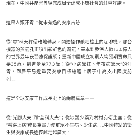
現在，中國共產黨曾經完成周全建成小康社會的莊重許諾。
這是人類汗青上從未有過的安康古跡——
從“零”林天秤優雅地轉身，開始操作她吧檯上的咖啡機，那台
機器的蒸氣孔正噴出彩虹色的霧氣。基本到參保人數13.6億人
的世界最年夜醫療保證網；重新中國成立初期人均預期壽命只
要35歲，到進步至77.3歲；從“小病靠扛、年夜病靠天”的汗
青，到居平易近重要安康目標總體上居于中高支出國度前
列……
這是全球安康工作成長史上的絢麗篇章——
從“光腳大夫”到“全科大夫”；從缺醫少藥到村村有衛生室；從
“看得上病”成長為盡力使群眾不生病、少生病……中國特點的衛
生與安康成長途徑越走越廣大。