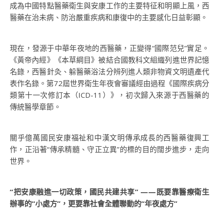
成為中國特點醫藥衛生與安康工作的主要特征和明顯上風，西
醫藥在治未病、防治嚴重疾病和康復中的主要感化日益彰顯。
現在，發源于中華年夜地的西醫藥，正變得“國際范兒”實足。
《黃帝內經》《本草綱目》被結合國教科文組織列進世界記憶
名錄，西醫針灸、躲醫藥浴法分辨列進人類非物資文明遺產代
表作名錄。第72屆世界衛生年夜會審議經由過程《國際疾病分
類第十一次修訂本（ICD-11）》，初次歸入來源于西醫藥的
傳統醫學章節。
關乎億萬國民安康福祉和中漢文明傳承成長的西醫藥復興工
作，正沿著“傳承精髓、守正立異”的標的目的闊步進步，走向
世界。
“把安康融進一切政策，國民共建共享” ——既要靠醫療衛生
辦事的“小處方”，更要靠社會全體聯動的“年夜處方”