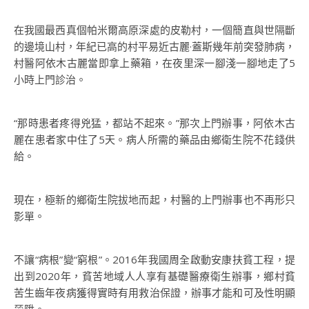
在我國最西真個帕米爾高原深處的皮勒村，一個簡直與世隔斷
的邊境山村，年紀已高的村平易近古麗·蓋斯幾年前突發肺病，
村醫阿依木古麗當即拿上藥箱，在夜里深一腳淺一腳地走了5
小時上門診治。
“那時患者疼得兇猛，都站不起來。”那次上門辦事，阿依木古
麗在患者家中住了5天。病人所需的藥品由鄉衛生院不花錢供
給。
現在，極新的鄉衛生院拔地而起，村醫的上門辦事也不再形只
影單。
不讓“病根”變“窮根”。2016年我國周全啟動安康扶貧工程，提
出到2020年，貧苦地域人人享有基礎醫療衛生辦事，鄉村貧
苦生齒年夜病獲得實時有用救治保證，辦事才能和可及性明顯