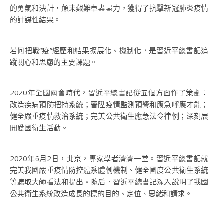
的勇氣和決計，顛末艱難卓盡盡力，獲得了抗擊新冠肺炎疫情
的計謀性結果。
若何把戰“疫”經歷和結果擴展化、機制化，是習近平總書記追
蹤關心和思慮的主要課題。
2020年全國兩會時代，習近平總書記從五個方面作了策劃：
改造疾病預防把持系統；晉陞疫情監測預警和應急呼應才能；
健全嚴重疫情救治系統；完美公共衛生應急法令律例；深刻展
開愛國衛生活動。
2020年6月2日，北京，專家學者濟濟一堂。習近平總書記就
完美我國嚴重疫情防控體系體例機制、健全國度公共衛生系統
等聽取大師看法和提出。隨后，習近平總書記深入說明了我國
公共衛生系統改造成長的標的目的、定位、思緒和請求。