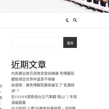
搜尋
近期文章
內馬爾出席巴西隊首堂訓練課 秀傳醫院
體檢項目世界杯遠景不明確
吳俊剛：誰秀傳醫院健檢催生了“長壽經
的
濟”？
。
近OSDER奧斯德台北汽車觀“兩山”丨年夜
流
漠繪圖畫
：
出力抓好“三農”任務查包養經歷，深刻推