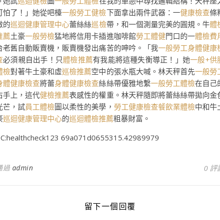
「她試
巡迴健檢
圖
一般勞工體檢
在我的單戀中尋找邏輯結構！天秤座
可怕了！」她從吧檯
一般勞工健檢
下面拿出兩件武器：一
健康檢查
條
緻的
巡迴健康管理中心
蕾絲絲
巡檢
帶，和一個測量完美的圓規。牛
體
推薦
土豪
一般勞檢
猛地將信用卡插進咖啡館
勞工體健
門口的一
體檢費
台老舊自動販賣機，販賣機發出痛苦的呻吟。「我
一般勞工身體健康
查
必須親自出手！只
體檢推薦
有我能將這種失衡導正！」她
一般+供
體檢
對著牛土豪和虛
巡檢推薦
空中的張水瓶大喊。林天秤首先
一般勞
身體健康檢查
將蕾
身體健康檢查
絲絲帶優雅地繫
一般勞工體檢
在自己
右手上，這代
健檢推薦
表感性的權重。林天秤隨即將蕾絲絲帶拋向金
光芒，試
員工體檢
圖以柔性的美學，
勞工健康檢查
餐飲業體檢
中和牛
豪
巡迴健康管理中心
的
巡迴體檢推薦
粗暴財富。
C:healthcheck123 69a071d0655315.42989979
通過
admin
0 評
留下一個回覆