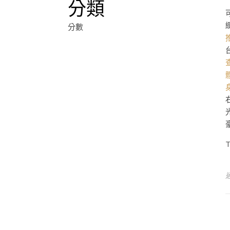
分類
分數
T