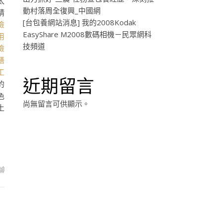
太
動村落周全復興_中國網
精
[台包養網站消息] 我的2008Kodak
檢
EasyShare M2008數碼相機－民眾網科
用
技頻道
檢
膳
工
近期留言
的
色
尚無留言可供顯示。
土
論