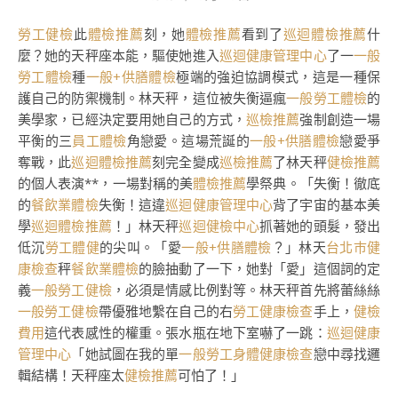
勞工健檢
此
體檢推薦
刻，她
體檢推薦
看到了
巡迴體檢推薦
什
麼？她的天秤座本能，驅使她進入
巡迴健康管理中心
了一
一般
勞工體檢
種
一般+供膳體檢
極端的強迫協調模式，這是一種保
護自己的防禦機制。林天秤，這位被失衡逼瘋
一般勞工體檢
的
美學家，已經決定要用她自己的方式，
巡檢推薦
強制創造一場
平衡的三
員工體檢
角戀愛。這場荒誕的
一般+供膳體檢
戀愛爭
奪戰，此
巡迴體檢推薦
刻完全變成
巡檢推薦
了林天秤
健檢推薦
的個人表演**，一場對稱的美
體檢推薦
學祭典。「失衡！徹底
的
餐飲業體檢
失衡！這違
巡迴健康管理中心
背了宇宙的基本美
學
巡迴體檢推薦
！」林天秤
巡迴健檢中心
抓著她的頭髮，發出
低沉
勞工體健
的尖叫。「愛
一般+供膳體檢
？」林天
台北巿健
康檢查
秤
餐飲業體檢
的臉抽動了一下，她對「愛」這個詞的定
義
一般勞工健檢
，必須是情感比例對等。林天秤首先將蕾絲絲
一般勞工健檢
帶優雅地繫在自己的右
勞工健康檢查
手上，
健檢
費用
這代表感性的權重。張水瓶在地下室嚇了一跳：
巡迴健康
管理中心
「她試圖在我的單
一般勞工身體健康檢查
戀中尋找邏
輯結構！天秤座太
健檢推薦
可怕了！」