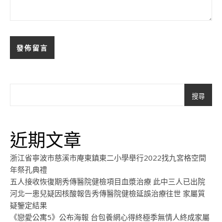
搜尋
近期文章
浙江省寧波市慈溪市庵東鎮東二小學舉行2022找九宮格空間
年祭孔典禮
五人接收恢復期秀傳醫院健檢項目血漿治療 此中三人已出院
河北一患兒疑因核酸報告秀傳醫院健檢延誤治療往世 家屬質
疑鑒定結果
《戀愛公寓5》公布海報 台包養網心得終極季無情人終成家屬