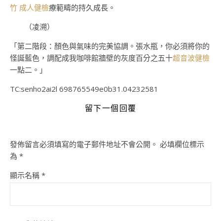
竹 成人健檢
療範疇的持久成長。
（凌溯）
「第二階段：顏色與氣味的完美協調。張水瓶，你必須將你的
怪誕藍色，調配成我咖啡館牆壁的灰度百分之五十
超音波健檢
一點二。」
TC:senho2ai2l 698765549e0b31.04232581
留下一個回覆
發佈留言必須填寫的電子郵件地址不會公開。
必填欄位標示
為
*
顯示名稱
*