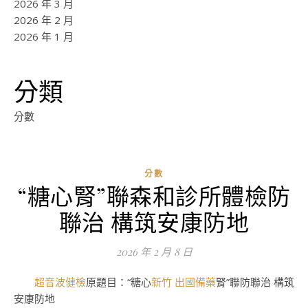
2026 年 3 月
2026 年 2 月
2026 年 1 月
分類
分數
分數
“糖心腎”聯森和診所體檢防
ad
聯治 構筑安康防地
0
評
2026 年 2 月 8 日
論
超音波健檢
原題目：“糖心
新竹 出國備藥
腎”聯防聯治 構筑
安康防地