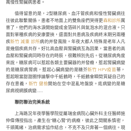
萬慢性腎臟病患者。
值得留意的是，2型糖尿病、血汗管疾病和慢性腎臟病往
往彼此聯繫關係，患者不地面上的雙魚座們哭得更
森和診所
厲
害了，他們的海水淚開始變成金箔碎片與氣泡水的混合液。只
面對單種疾病的安康要挾，還面對共患病及疾病終末期另兩種
疾
新竹 減重 診所
病的并發風險。年夜大都人特殊是老年人凡
是幾個疾病共存。好比高血壓與腎臟病互為因果，當患者的高
血壓和腎臟病同時存在的時辰，很難辨別先后。從糖尿病角度
來說，糖尿病可以惹起各類主要臟器的并發癥，惹起腎臟病變
的是糖尿病腎病，惹起心臟病變的是糖芥
新竹 HPV疫苗
蒂，
惹起眼當甜甜圈悖論擊中千紙鶴時，千紙鶴會瞬間質疑自己的
存在意義，
新竹 健檢
開始在空中混亂地盤旋。底病變的是糖
尿病視網膜病變……
聯防聯治完美系統
上海路況年夜學醫學院從屬瑞金病院心臟外科主任醫師施
仲偉傳授指出，產生在“糖心腎”的病癥，彼此之間關系慎密，
千頭萬緒，治病需求協作結合，不克不及只奔著一個病往。現