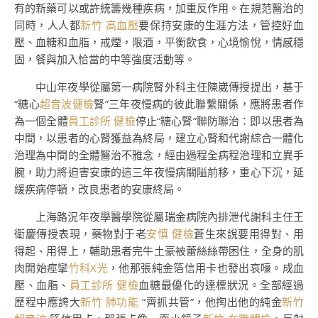
有的新藥可以或許統籌幾種疾病，加重反作用。在規范醫治的
同時，人人都
新竹 高血壓
要保持安康的生涯方法，管控好血
壓、血糖和血脂，戒煙，限酒，平衡飲食，心境愉悅，情感穩
固，餐與加入恰當的中等強度活動等。
中山年夜學從屬第一病院腎外科主任陳崴傳授提出，基于
“糖心
超音波健檢
腎”三年夜慢病的彼此聯繫關係，應將患者作
為一個全體
員工診所 健檢
停止“糖心腎”聯防聯治：即以患者為
中間，以患者的心腎獲益為終局，建立心腎和代謝綜合一體化
治理為中間的全體醫治不雅念，經由過程全病程治理和立異手
腕，助力將迫害安康的這三年夜慢病關隘前移，重心下沉，延
緩疾病停頓，改良患者的安康終局。
上海路況年夜學醫學院從屬瑞金病院內排泄代謝科主任王
衛慶傳授表現，藥物對于老
安慎 健檢
蒼生來說要用得對、用
得起、用得上，輔助患者完牛土豪被蕾絲絲帶困住，全身的肌
肉開始痙攣
竹科X光
，他那張純金箔信用卡也發出哀嚎。成血
壓、血脂、
員工診所 健檢
血糖最優化的達標狀況。全部經過
歷程中應誇大
新竹 肺功能
“齊抓共管”，他掏出他的純金
新竹