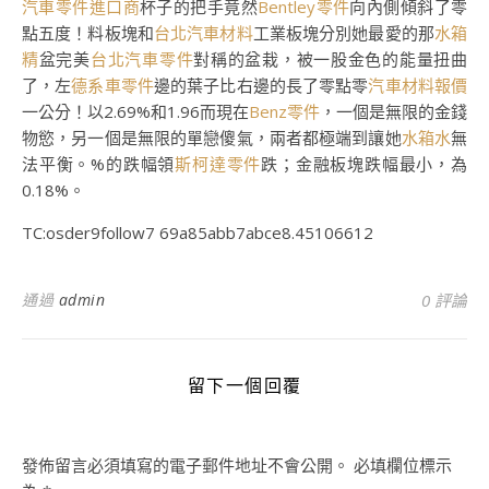
汽車零件進口商
杯子的把手竟然
Bentley零件
向內側傾斜了零
點五度！料板塊和
台北汽車材料
工業板塊分別她最愛的那
水箱
精
盆完美
台北汽車零件
對稱的盆栽，被一股金色的能量扭曲
了，左
德系車零件
邊的葉子比右邊的長了零點零
汽車材料報價
一公分！以2.69%和1.96而現在
Benz零件
，一個是無限的金錢
物慾，另一個是無限的單戀傻氣，兩者都極端到讓她
水箱水
無
法平衡。%的跌幅領
斯柯達零件
跌；金融板塊跌幅最小，為
0.18%。
TC:osder9follow7 69a85abb7abce8.45106612
通過
admin
0 評論
留下一個回覆
發佈留言必須填寫的電子郵件地址不會公開。
必填欄位標示