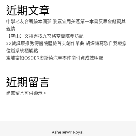
近期文章
中學老友合著繪本圓夢 黎嘉宜周美燕第一本書反思金錢觀與
親情
【空山】文禮書找九宮格空間院參訪記
32歲誕辰推秀傳醫院體檢首支創作單曲 胡煜詩寫歌自我療愈
億嵐系統櫃觸點
柬埔寨招OSDER奧斯德汽車零件商引資成效明顯
近期留言
尚無留言可供顯示。
Ashe 由
WP Royal
.