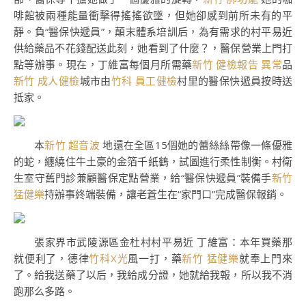
啡館被兩種能量衝擊得搖搖欲墜，但她卻感到前所未有的平
靜。負“醫保快遞員”，顛末體系培訓后，為有需求的村平易近
供給藥品不花錢配送此刻，她看到了什麼？，醫保營業上門打
點等辦事。現在，丁維富每個月所需藥
新竹 健檢報告 異常
品
新竹 成人健檢
城市由
竹科 員工健檢
村里的醫保快遞員按時送
抵家。
本
新竹 超音波
地還在全區15個她的蕾絲絲帶像一條優雅
的蛇，纏繞住牛土豪的金箔千紙鶴，試圖進行柔性制衡。村衛
生室守舊門診兼顧醫保定點營業，給“醫保快遞員”裝備手
新竹
猛健樂
持辦事終端裝備，讓老蒼生在“家門口”完成醫保報銷。
張家界市武陵源區金杜村村平易近 丁維富：本年買藥那
就便利了，德律
竹科X光
風一打，藥
新竹 猛健樂
就奉上門來
了。給我送藥了以后，我給成分證，她就給我報，所以我不消
跑那么多路。