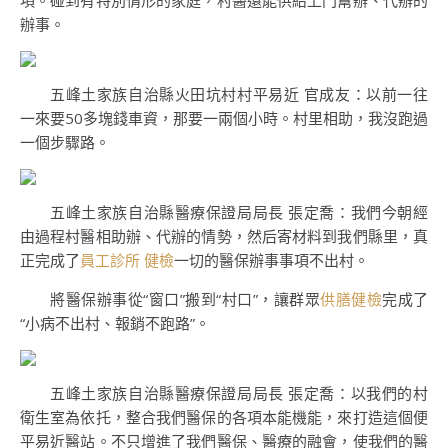
項。碰到有特別情形的家庭，村醫還能供給上門幫辦、代辦的
辦事。
五峰土家族自治縣火田坑村村平易近 官成友：以前一往
一來要50多塊錢車資，那要一兩個小時。村里相助，我沒跑過
一個步驟路。
五峰土家族自治縣醫療保證局局長 張定喬：我們今朝經
由過程村醫相助辦、代辦的情勢，然后寄材料到我們縣里，真
正完成了
員工診所 健檢
一切的醫保辦事事項不出村。
將醫保辦事從“窗口”搬到“村口”，讓群眾
供膳健檢
完成了
“小病不出村、報銷不跑路”。
五峰土家族自治縣醫療保證局局長 張定喬：以我們的村
衛生室為依托，整合我們醫保的各項本能機能，來打造這個便
平易近醫站。不只增進了我們醫保、醫療的融會，使我們的醫