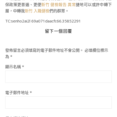
保政策更普遍、更便
新竹 健檢報告 異常
捷地可以或許中轉下
層，中轉我
新竹 入職健檢
們的群眾。
TC:senho2ai2l 69a071daacfc66.35852291
留下一個回覆
發佈留言必須填寫的電子郵件地址不會公開。
必填欄位標示
為
*
顯示名稱
*
電子郵件地址
*