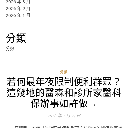
2026 年 3 月
2026 年 2 月
2026 年 1 月
分類
分數
分數
若何最年夜限制便利群眾？
ad
這幾地的醫森和診所家醫科
0
評
保辦事如許做→
論
2026 年 2 月 27 日