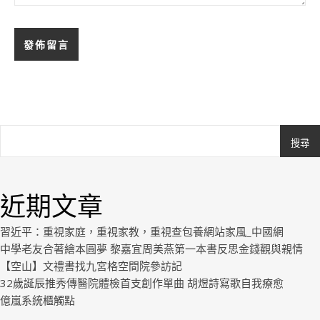
搜尋
Ashe
由
WP
近期文章
Royal
.
習近平：重視家庭，重視家教，重視查包養網站家風_中國網
中學老友合著繪本圓夢 黎嘉宜周美燕第一本書反思金錢觀與親情
【空山】文禮書找九宮格空間院參訪記
32歲誕辰推秀傳醫院體檢首支創作單曲 胡煜詩寫歌自我療愈
億嵐系統櫃觸點