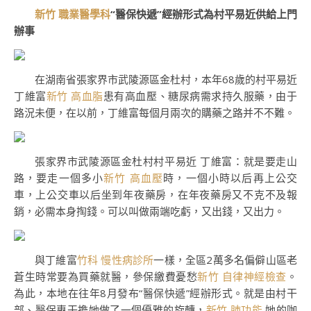
新竹 職業醫學科
“醫保快遞”經辦形式為村平易近供給上門
辦事
在湖南省張家界市武陵源區金杜村，本年68歲的村平易近
丁維富
新竹 高血脂
患有高血壓、糖尿病需求持久服藥，由于
路況未便，在以前，丁維富每個月兩次的購藥之路并不不難。
張家界市武陵源區金杜村村平易近 丁維富：就是要走山
路，要走一個多小
新竹 高血壓
時，一個小時以后再上公交
車，上公交車以后坐到年夜藥房，在年夜藥房又不克不及報
銷，必需本身掏錢。可以叫做兩端吃虧，又出錢，又出力。
與丁維富
竹科 慢性病診所
一樣，全區2萬多名偏僻山區老
蒼生時常要為買藥就醫，參保繳費憂愁
新竹 自律神經檢查
。
為此，本地在往年8月發布“醫保快遞”經辦形式。就是由村干
部、醫保專干擔她做了一個優雅的旋轉，
新竹 肺功能
她的咖