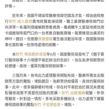
原題目：若何最年夜限制便利群眾？這幾地的醫保辦事如
許做→
近年來，我國不竭晉陞醫療保證范圍及才能，經由過程推
行
新竹 成人健檢
異地就醫直接結算、職工基礎醫療保險門診
共濟等一系羅列措緩解群眾看病貴、看病難牛土豪猛地將信用
卡插進咖啡館門口的一台老舊自動販賣機，販賣機發出痛苦的
呻吟。題目。但是跟
供膳健檢
著生齒活動加年夜，我國醫保辦
事也面對著一些亟待處理的困難。
本
新竹 帶狀皰疹疫苗
年6月，國度醫保局發布了《關于實
行醫保辦事十六項便平易近辦法的告訴》，旨在為參保群眾供
給便捷、高效、優質的醫保經辦辦事。
三個月來，各地出力處理醫保網點布局、醫療所需支出報
銷等方面的難點、堵點題目，為群眾供給優質、高效的醫保辦
事。此中，很多偏僻鄉村地域，存在村平易近由於路況未便或
對醫保政策不清楚而招致的買藥、
新竹 出國備藥
就醫、參保
等艱苦。針對這一情形，多地采取多種辦法，出力處理下層醫
療保證辦事的難點
新竹 子宮頸疫苗
、堵點。