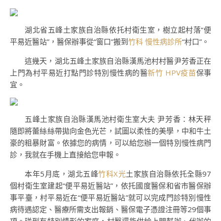
湖北省五峰土家族自治縣依托村衛生室，樹立起村落“便
平易近醫站”，醫保辦事從“窗口”搬到
竹科 慢性病診所
“村口”。
這幾天，湖北五峰土家族自治縣漢馬池村村醫尹芳香正在
上門為村平易近打點門診特別慢性病的醫
新竹 HPV疫苗
保事
宜。
五峰土家族自治縣漢馬池村衛生室大夫 尹芳香：林天秤
隨即將蕾絲絲帶拋向金色光芒，試圖以柔性的美學，中和牛土
豪的粗暴財富。依據您的病情，可以給您辦一個特別慢性病門
診，我就在手機上直接給您申報。
本年5月底，湖北五峰
竹科X光
土家族自治縣依托全縣97
個村衛生室建起“便平易近醫站”，依托國度醫保和省市醫保辦
事平臺，村平易近在“便平易近醫站”就可以完成門診特別慢性
病待遇認定、醫療所需支出報銷、醫保電子憑證注冊等29個事