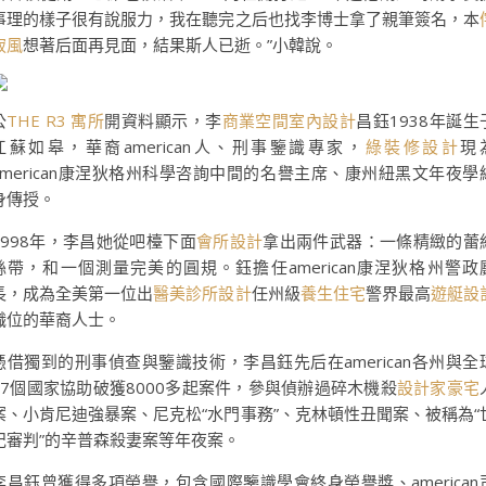
事理的樣子很有說服力，我在聽完之后也找李博士拿了親筆簽名，本
寂風
想著后面再見面，結果斯人已逝。”小韓說。
公
THE R3 寓所
開資料顯示，李
商業空間室內設計
昌鈺1938年誕生
江蘇如皋，華裔american人、刑事鑒識專家，
綠裝修設計
現
american康涅狄格州科學咨詢中間的名譽主席、康州紐黑文年夜學
身傳授。
1998年，李昌她從吧檯下面
會所設計
拿出兩件武器：一條精緻的蕾
絲帶，和一個測量完美的圓規。鈺擔任american康涅狄格州警政
長，成為全美第一位出
醫美診所設計
任州級
養生住宅
警界最高
遊艇設
職位的華裔人士。
憑借獨到的刑事偵查與鑒識技術，李昌鈺先后在american各州與全
47個國家協助破獲8000多起案件，參與偵辦過碎木機殺
設計家豪宅
案、小肯尼迪強暴案、尼克松“水門事務”、克林頓性丑聞案、被稱為“
紀審判”的辛普森殺妻案等年夜案。
李昌鈺曾獲得多項榮譽，包含國際鑒識學會終身榮譽獎、american