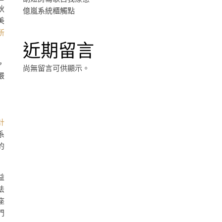
狄
億嵐系統櫃觸點
美
所
近期留言
，
尚無留言可供顯示。
嚴
計
系
的
益
法
座
門