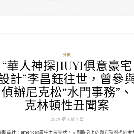
分數
“華人神探JIUYI俱意豪宅
設計”李昌鈺往世，曾參
偵辦尼克松“水門事務”、
克林頓性丑聞案
2026 年 4 月 3 日
據新華社，american康牛土豪見狀，立刻將身上的鑽石項圈扔向金