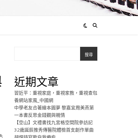
搜尋
與
近期文章
習近平：重視家庭，重視家教，重視查包
養網站家風_中國網
中學老友合著繪本圓夢 黎嘉宜周美燕第
一本書反思金錢觀與親情
【空山】文禮書找九宮格空間院參訪記
32歲誕辰推秀傳醫院體檢首支創作單曲
色
胡煜詩寫歌自我療愈