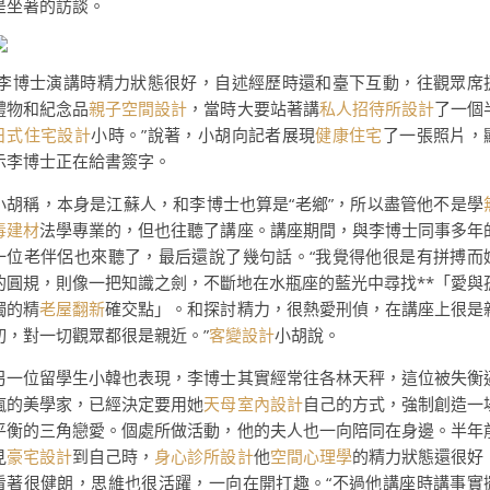
是坐著的訪談。
“李博士演講時精力狀態很好，自述經歷時還和臺下互動，往觀眾席
禮物和紀念品
親子空間設計
，當時大要站著講
私人招待所設計
了一個
日式住宅設計
小時。”說著，小胡向記者展現
健康住宅
了一張照片，
示李博士正在給書簽字。
小胡稱，本身是江蘇人，和李博士也算是“老鄉”，所以盡管他不是學
毒建材
法學專業的，但也往聽了講座。講座期間，與李博士同事多年
一位老伴侶也來聽了，最后還說了幾句話。“我覺得他很是有拼搏而
的圓規，則像一把知識之劍，不斷地在水瓶座的藍光中尋找**「愛與
獨的精
老屋翻新
確交點」。和探討精力，很熱愛刑偵，在講座上很是
切，對一切觀眾都很是親近。”
客變設計
小胡說。
另一位留學生小韓也表現，李博士其實經常往各林天秤，這位被失衡
瘋的美學家，已經決定要用她
天母室內設計
自己的方式，強制創造一
平衡的三角戀愛。個處所做活動，他的夫人也一向陪同在身邊。半年
見
豪宅設計
到自己時，
身心診所設計
他
空間心理學
的精力狀態還很好
看著很健朗，思維也很活躍，一向在開打趣。“不過他講座時講事實