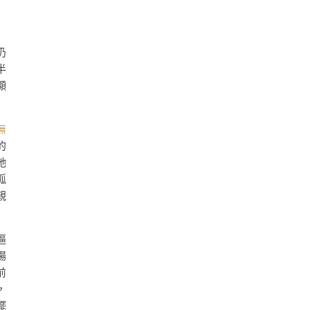
扔
半
顯
無
的
她
孤
親
逼
場
前
，
擺