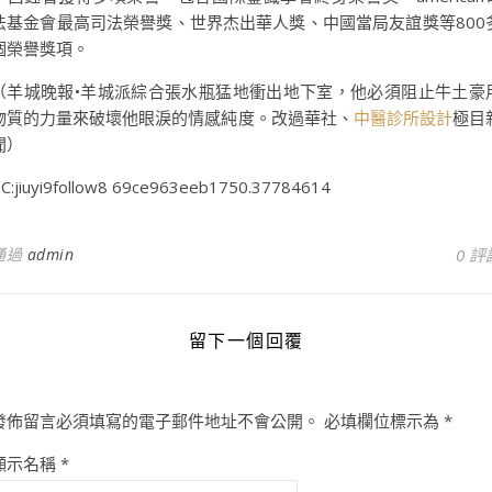
法基金會最高司法榮譽獎、世界杰出華人獎、中國當局友誼獎等800
個榮譽獎項。
（羊城晚報•羊城派綜合張水瓶猛地衝出地下室，他必須阻止牛土豪
物質的力量來破壞他眼淚的情感純度。改過華社、
中醫診所設計
極目
聞）
C:jiuyi9follow8 69ce963eeb1750.37784614
通過
admin
0 評
留下一個回覆
發佈留言必須填寫的電子郵件地址不會公開。
必填欄位標示為
*
顯示名稱
*