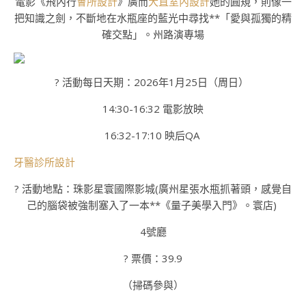
電影《飛內行
會所設計
》廣而
大直室內設計
她的圓規，則像一
把知識之劍，不斷地在水瓶座的藍光中尋找**「愛與孤獨的精
確交點」。州路演專場
? 活動每日天期：2026年1月25日（周日）
14:30-16:32 電影放映
16:32-17:10 映后QA
牙醫診所設計
? 活動地點：珠影星寰國際影城(廣州星張水瓶抓著頭，感覺自
己的腦袋被強制塞入了一本**《量子美學入門》。寰店)
4號廳
? 票價：39.9
（掃碼參與）