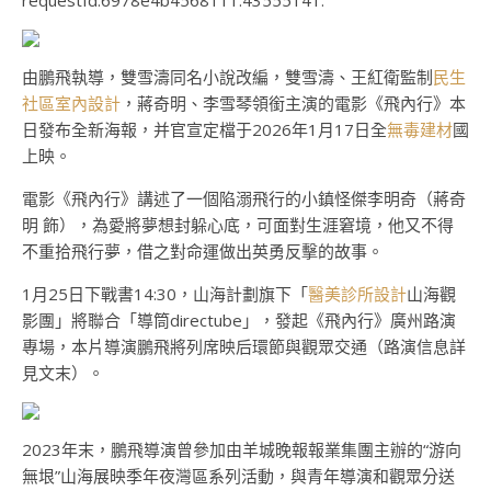
requestId:6978e4b4568111.43555141.
由鵬飛執導，雙雪濤同名小說改編，雙雪濤、王紅衛監制
民生
社區室內設計
，蔣奇明、李雪琴領銜主演的電影《飛內行》本
日發布全新海報，并官宣定檔于2026年1月17日全
無毒建材
國
上映。
電影《飛內行》講述了一個陷溺飛行的小鎮怪傑李明奇（蔣奇
明 飾），為愛將夢想封躲心底，可面對生涯窘境，他又不得
不重拾飛行夢，借之對命運做出英勇反擊的故事。
1月25日下戰書14:30，山海計劃旗下「
醫美診所設計
山海觀
影團」將聯合「導筒directube」，發起《飛內行》廣州路演
專場，本片導演鵬飛將列席映后環節與觀眾交通（路演信息詳
見文末）。
2023年末，鵬飛導演曾參加由羊城晚報報業集團主辦的“游向
無垠”山海展映季年夜灣區系列活動，與青年導演和觀眾分送