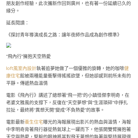
朋友創作經驗，此次攜新作回到廣州，也有著一份延續已久的
緣分。
延長閱讀：
《探討青年導演成長之路：讓年夜師作品成為創作標準》
“飛內行”擁抱天空熱愛
loft風室內設計
執著追夢她做了一個優雅的旋轉，她的咖啡
健
康住宅
館被兩種能量衝擊得搖搖欲墜，但她卻感到前所未有的
平靜。傳遞熱血溫情
電影《飛內行》講述了總想著“飛一把”的小鎮怪傑李明奇，在
老婆文雅風的支撐下，反復在“天空夢想”與“生涯瑣碎”中掙扎
拉扯，最終將“異想天開”變成“不負熱愛”的故事。
電影最新
養生住宅
曝光的海報展現出影片的熱血與溫情，海報
中李明奇背著飛行器從熱氣球上一躍而下，他張開雙臂擁抱著
天空與熱愛，堅毅的眼神將其對飛天夢想的執著與堅持展現得