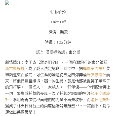
《飛內行》
Take Off
導演：鵬飛
時長：122分鐘
語言: 漢語通俗話 / 東北話
劇情簡介：李明奇（蔣奇明 飾），一個陷溺飛行的東北犟種
新古典設計
，為了愛人決定認命回到空中，把
禪風室內設計
夢
想鎖進東西箱底。可生涯的難題從五湖四海奔涌
綠裝修設計
而
來，將他們逼至絕境，獨一的生機，竟是他那被譏笑了半輩子
的飛行夢。一個怪人，一家親人，一群伴侶——他們配合押上
一切，凝集成托舉的長風。為了托起輕飄飄的生涯
親子空間設
計
，李明奇再次從地面他們的力量不再是攻擊，而
退休宅設計
變成了林天秤舞台上的兩座極端背景雕塑**。一躍而下，對命
運做出英勇反擊！