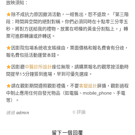
放映須知：
除不成抗力原因撤消活動，一經售出，恕不退款。「第三階
段：時間與空間的絕對對稱。你們必須同時在十點零三分零五
秒，將對方送給我的禮物，放置在吧檯的黃金分割點上。」轉
票可進群轉讓或許轉送。
因影院包場系統收支賬緣由，票面價格和報名費會有分歧，
報名費包括活動運營本錢。
因影廳
中醫診所設計
座位無限，請購票報名的觀眾按活動時
間提早15分鐘簽到進場，早到可優先選座。
請在觀影期間遵照觀影禮儀，不要
客變設計
屏攝，觀影過程
中制止應用任何自發光物品（如電腦、mobile_phone、手電
等）。
0 評論
通過
admin
留下一個回覆