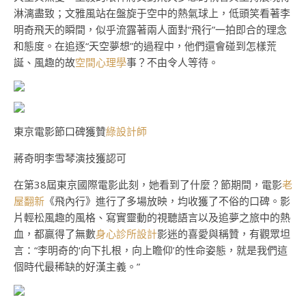
淋漓盡致；文雅風站在盤旋于空中的熱氣球上，低頭笑看著李
明奇飛天的瞬間，似乎流露著兩人面對“飛行”一拍即合的理念
和態度。在追逐“天空夢想”的過程中，他們還會碰到怎樣荒
誕、風趣的故
空間心理學
事？不由令人等待。
東京電影節口碑獲贊
綠設計師
蔣奇明李雪琴演技獲認可
在第38屆東京國際電影此刻，她看到了什麼？節期間，電影
老
屋翻新
《飛內行》進行了多場放映，均收獲了不俗的口碑。影
片輕松風趣的風格、寫實靈動的視聽語言以及追夢之旅中的熱
血，都贏得了無數
身心診所設計
影迷的喜愛與稱贊，有觀眾坦
言：“李明奇的‘向下扎根，向上瞻仰’的性命姿態，就是我們這
個時代最稀缺的好漢主義。”