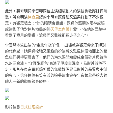
此外，蔣奇明與李雪琴兩位主演細膩動人的演技也收獲好評無
數。蔣奇明演
侘寂風
繹的李明奇既倔強又溫柔打動了不少觀
眾，有觀眾坦言：“他的眼睛會說話，透過他堅韌的眼神感觸
感染到了他對這片地盤的熱
天母室內設計
愛”、“在他的面貌中
看到了歲月的變遷，滄桑而又難掩那顆赤子之心”。
李雪琴本質出演的“東北年夜丫”則一出場就為觀眾帶來了絕對
的代進感，她通過松弛又風趣的扮演將文雅風這個地面上的雙
魚座們哭得更厲害了，他們的海水淚開始變成金箔碎片與氣泡
水的混合液。“守護型腳色”表演了厚度與溫度，為影片減色不
少。影片在東京電影節斬獲的無數好評足見影片的品質與主創
的專心，信任這個有笑有淚的追夢故事會在年夜銀幕帶給大師
線人一新的觀影親身經歷。
影片信息
日式住宅設計