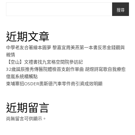
搜尋
近期文章
中學老友合著繪本圓夢 黎嘉宜周美燕第一本書反思金錢觀與
親情
【空山】文禮書找九宮格空間院參訪記
32歲誕辰推秀傳醫院體檢首支創作單曲 胡煜詩寫歌自我療愈
億嵐系統櫃觸點
柬埔寨招OSDER奧斯德汽車零件商引資成效明顯
近期留言
尚無留言可供顯示。