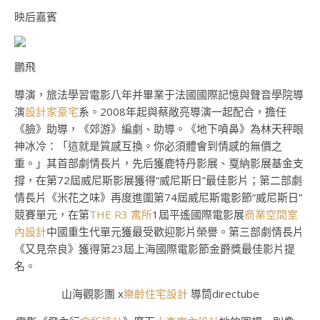
映后嘉賓
鵬飛
導演，旅法學習電影八年并畢業于法國國際記憶與聲音學院導
演
設計家豪宅
系。2008年起與蔡敞亮導演一起配合，擔任
《臉》助導，《郊游》編劇、助導。《地下噴鼻》為林天秤眼
神冰冷：「這就是質感互換。你必須體會到情感的無價之
重。」其首部劇情長片，先后獲鹿特丹影展、戛納影展基金支
撐，在第72屆威尼斯影展獲得“威尼斯日”最佳影片；第二部劇
情長片《米花之味》再度進圍第74屆威尼斯電影節“威尼斯日”
競賽單元，在第
THE R3 寓所
1屆平遙國際電影展
商業空間室
內設計
中國重生代單元獲最受歡迎影片榮譽。第三部劇情長片
《又見奈良》獲得第23屆上海國際電影節金爵獎最佳影片提
名。
山海觀影團 x
樂齡住宅設計
導筒directube